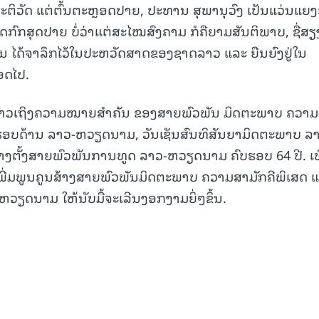
ະຕິວັດ ແຕ່ຕົ້ນຕະຫຼອດປາຍ, ປະທານ ສຸພານຸວົງ ເປັນແວ່ນແຍງ
ຸດກົກສຸດປາຍ ບໍ່ວ່າແຕ່ສະໄໝສົງຄາມ ກໍຄືຍາມສັນຕິພາບ, ຊື່ສຽ
ນ ໄດ້ຈາລຶກໄວ້ໃນປະຫວັດສາດຂອງຊາດລາວ ແລະ ຍືນຍົງຢູ່ໃນ
ອດໄປ.
້ກ່າວເຖິງຄວາມໝາຍສໍາຄັນ ຂອງສາຍພົວພັນ ມິດຕະພາບ ຄວາມ
ຮອບດ້ານ ລາວ-ຫວຽດນາມ, ວັນເຊັນສົນທິສັນຍາມິດຕະພາບ ລ
າງຕັ້ງສາຍພົວພັນການທູດ ລາວ-ຫວຽດນາມ ຄົບຮອບ 64 ປີ. ເພ
ເພື່ອເພີ່ມພູນຄູນສ້າງສາຍພົວພັນມິດຕະພາບ ຄວາມສາມັກຄີພິເສດ 
ວຽດນາມ ໃຫ້ນັບມື້ຈະເລີນງອກງາມຍິ່ໆຂຶ້ນ.