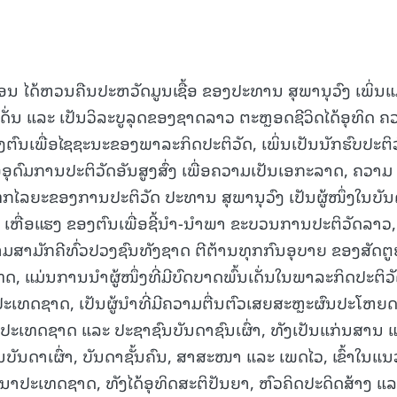
ກອນ ໄດ້ຫວນຄືນປະຫວັດມູນເຊື້ອ ຂອງປະທານ ສຸພານຸວົງ ເພິ່ນແ
ີ່ດີເດັ່ນ ແລະ ເປັນວິລະບູລຸດຂອງຊາດລາວ ຕະຫຼອດຊີວິດໄດ້ອຸທິດ 
ົນເພື່ອໄຊຊະນະຂອງພາລະກິດປະຕິວັດ, ເພິ່ນເປັນນັກຮົບປະຕິວັ
ພື່ອອຸດົມການປະຕິວັດອັນສູງສົ່ງ ເພື່ອຄວາມເປັນເອກະລາດ, ຄວາມ
ລຍະຂອງການປະຕິວັດ ປະທານ ສຸພານຸວົງ ເປັນຜູ້ໜຶ່ງໃນບັ
 ເຫື່ອແຮງ ຂອງຕົນເພື່ອຊີ້ນໍາ-ນໍາພາ ຂະບວນການປະຕິວັດລາວ,
າມສາມັກຄີທົ່ວປວງຊົນທັງຊາດ ຕີຕ້ານທຸກກົນອຸບາຍ ຂອງສັດຕ
ດ, ແມ່ນການນໍາຜູ້ໜຶ່ງທີ່ມີບົດບາດພົ້ນເດັ່ນໃນພາລະກິດປະຕິວ
ເທດຊາດ, ເປັນຜູ້ນໍາທີ່ມີຄວາມຕື່ນຕົວເສຍສະຫຼະຜົນປະໂຫຍ
ປະເທດຊາດ ແລະ ປະຊາຊົນບັນດາຊົນເຜົ່າ, ທັງເປັນແກ່ນສານ 
ບັນດາເຜົ່າ, ບັນດາຊັ້ນຄົນ, ສາສະໜາ ແລະ ເພດໄວ, ເຂົ້າໃນແນ
າປະເທດຊາດ, ທັງໄດ້ອຸທິດສະຕິປັນຍາ, ຫົວຄິດປະດິດສ້າງ ແ