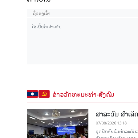
ຂ່າວວັດທະນະທຳ-ສັງຄົມ
ສາລະວັນ ສໍາເລ
07/08/2026 13:18
ຊຸດຝຶກອົບຮົມຍົກລະດ
ອົງການອ້ອມຂ້າງແຂວງ ແລະ