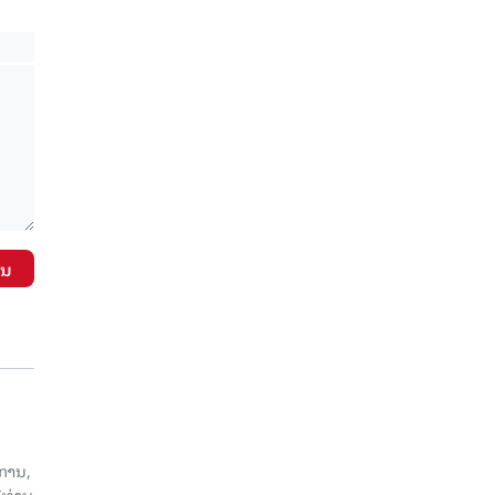
ັນ
ການ,
ີທ່ານ