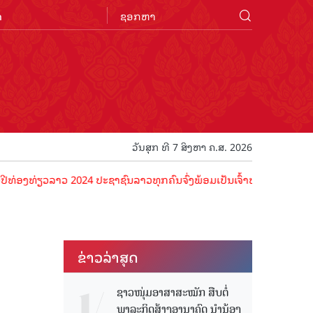
n
ວັນສຸກ ທີ 7 ສິງຫາ ຄ.ສ. 2026
ວລາວ 2024 ປະຊາຊົນລາວທຸກຄົນຈົ່ງພ້ອມເປັນເຈົ້າພາບທີ່ດີ ຕ້ອນຮັບນັກທ່ອງ
ຂ່າວ​ລ່າ​ສຸດ
ຊາວໜຸ່ມອາສາສະໝັກ ສືບຕໍ່
ພາລະກິດສ້າງອານາຄົດ ນໍານ້ອງ