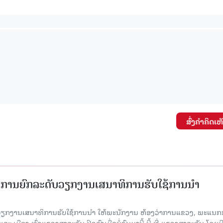
ສົ່ງຄໍາຄິດເຫ
ັດການຍົກລະດັບວຽກງານເສນາທິການຮັບໃຊ້ການນໍາ
ັບວຽກງານເສນາທິການຮັບໃຊ້ການນໍາ ໃຫ້ພະນັກງານ ຫ້ອງວ່າການແຂວງ, ພະແນກ
 ເມືອງ ທົ່ວແຂວງສາລະວັນ ປິດລົງເມື່ອ​ບໍ່​ດົນ​ມາ​ນີ້ ນີ້ ທີ່ ແຂວງສາລະວັນ ໂດຍ​ມ