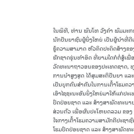
ໃນພິທີ, ທ່ານ ພົນໂທ ວົງຄໍາ ພົມມະ
ນັກປັນຍາຊົນຜູ້ຍິ່ງໃຫຍ່ ເປັນຜູ້ນໍາທ
ຮູ້ຄວາມສາມາດ ຫົວຄິດປະດິດສ້າງຂອງຕ
ຮັກຊາດຮຸ່ນທໍາອິດ ທີ່ຍາມໃດກໍຕໍ່ສູ້ເ
ວັດທະນາຖາວອນຂອງປະເທດຊາດ, ທຸກໄ
ການນໍາສູງສຸດ ໄດ້ສຸມສະຕິປັນຍາ ແລະ
ເປັນບຸກຄົນສໍາຄັນໃນການເຕົ້າໂຮມຄວ
ເອົາໄຊຊະນະອັນຍິ່ງໃຫຍ່ມາໃຫ້ແກ່ປະເທ
ປົດປ່ອຍຊາດ ແລະ ສ້າງສາພັດທະນາປະ
ສ່ວນຕົວ ເພື່ອຜົນປະໂຫຍດລວມ ຂອງ 
ໃຈກາງເຕົ້າໂຮມຄວາມສາມັກຄີປະຊາຊົນ
ໂຮມປົດປ່ອຍຊາດ ແລະ ສ້າງສາພັດທະນ