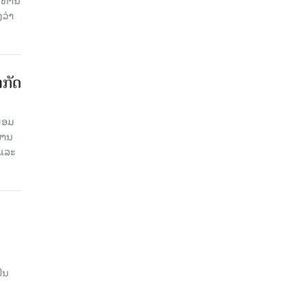
ວ່າ
າກັດ
ພ້ອມ
່ານ​
 ແລະ
ັນ