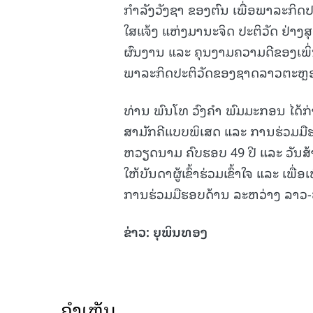
ກຳລັງວັງຊາ ຂອງຕົນ ເພື່ອພາລະກິດປ
ໃສແຈ້ງ ແຫ່ງມານະຈິດ ປະຕິວັດ ຢ່າງສ
ຜົນງານ ແລະ ຄຸນງາມຄວາມດີຂອງເພິ່
ພາລະກິດປະຕິວັດຂອງຊາດລາວຕະຫຼ
ທ່ານ ພົນໂທ ວົງຄໍາ ພົມມະກອນ ໄດ
ສາມັກຄີແບບພິເສດ ແລະ ການຮ່ວມມື
ຫວຽດນາມ ຄົບຮອບ 49 ປີ ແລະ ວັນສ້
ໃຫ້ບັນດາຜູ້ເຂົ້າຮ່ວມເຂົ້າໃຈ ແລະ 
ການຮ່ວມມືຮອບດ້ານ ລະຫວ່າງ ລາວ-ຫ
ຂ່າວ: ຍຸພິນທອງ
ຄໍາເຫັນ