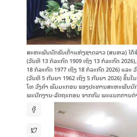
ສະຫະພັນນັກຮົບເກົ່າແຫ່ງຊາດລາວ (ສນຫລ) ໄດ້ຈ
(ວັນທີ 13 ກໍລະກົດ 1909 ເຖິງ 13 ກໍລະກົດ 2026
18 ກໍລະກົດ 1977 ເຖິງ 18 ກໍລະກົດ 2026) ແລະ
(ວັນທີ 5 ກັນຍາ 1962 ເຖິງ 5 ກັນຍາ 2026) ຂຶ້ນ
ໂທ ວົງຄໍາ ພົມມະກອນ ຮອງປະທານສະຫະພັນນັກຮ
ພະນັກງານ-ລັດຖະກອນ ຈາກກົມ ພະແນກການຕ່າງ