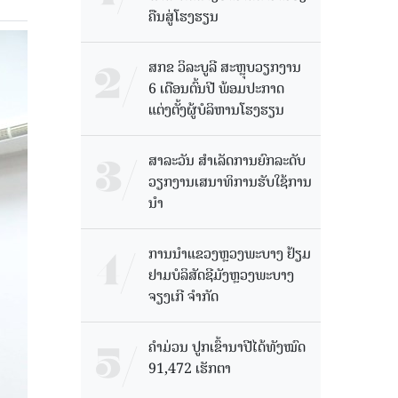
ຄືນສູ່ໂຮງຮຽນ
ສກຂ ວິລະບູລີ ສະຫຼຸບວຽກງານ
6 ເດືອນຕົ້ນປີ ພ້ອມປະກາດ
ແຕ່ງຕັ້ງຜູ້ບໍລິຫານໂຮງຮຽນ
ສາລະວັນ ສໍາເລັດການຍົກລະດັບ
ວຽກງານເສນາທິການຮັບໃຊ້ການ
ນໍາ
ການນຳແຂວງຫຼວງພະບາງ ຢ້ຽມ​
ຢາມບໍ​ລິ​ສັດຊີມັງຫຼວງພະບາງ
ຈຽງເກີ ຈໍາກັດ
ຄໍາມ່ວນ ປູກເຂົ້ານາປີໄດ້ທັງໝົດ
91,472 ເຮັກຕາ