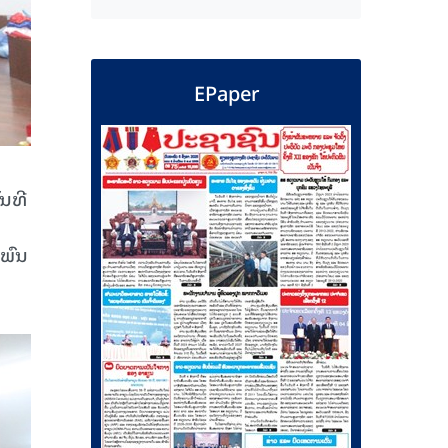
EPaper
ັນທີ
 ພົນ