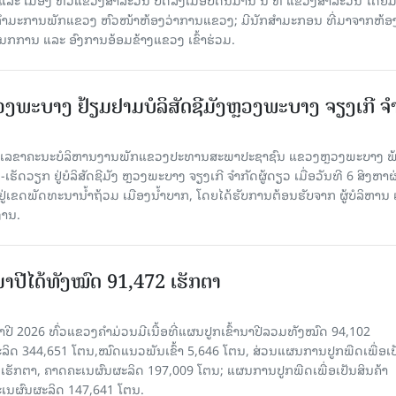
ກຳມະການພັກແຂວງ ຫົວໜ້າຫ້ອງວ່າການແຂວງ; ມີນັກສຳມະກອນ ທີ່ມາຈາກຫ້ອງ
ກການ ແລະ ອົງການອ້ອມຂ້າງແຂວງ ເຂົ້າຮ່ວມ.
ະບາງ ຢ້ຽມ​ຢາມບໍ​ລິ​ສັດຊີມັງຫຼວງພະບາງ ຈຽງເກີ ຈໍ
ົງ ເລ​ຂາ​ຄະ​ນະ​ບໍ​ລິ​ຫານ​ງານ​ພັກແຂວງປະທານສະພາປະຊາຊົນ ແຂວງຫຼວງພະບາງ 
ັດວຽກ ຢູ່ບໍລິສັດຊີມັງ ຫຼວງພະບາງ ຈຽງເກີ ຈໍາກັດຜູ້ດຽວ ເມື່ອ​ວັນ​ທີ 6 ສິງ​ຫາ​ຜ
ຕັ້ງຢູ່ເຂດພັດທະນານ້ຳຖ້ວມ ເມືອງນໍ້າບາກ, ໂດຍໄດ້ຮັບການຕ້ອນຮັບຈາກ ຜູ້ບໍລິຫານ
ານ.
ານາປີໄດ້ທັງໝົດ 91,472 ເຮັກຕາ
າປີ 2026 ທົ່ວແຂວງຄໍາມ່ວນມີເນື້ອທີ່ແຜນປູກເຂົ້ານາປີລວມທັງໝົດ 94,102
ລິດ 344,651 ໂຕນ,ໝົດແນວພັນເຂົ້າ 5,646 ໂຕນ, ສ່ວນແຜນການປູກພືດເພື່ອເປ
ຮັກຕາ, ຄາດຄະເນຜົນຜະລິດ 197,009 ໂຕນ; ແຜນການປູກພືດເພື່ອເປັນສິນຄ້າ
ະເນຜົນຜະລິດ 147,641 ໂຕນ.