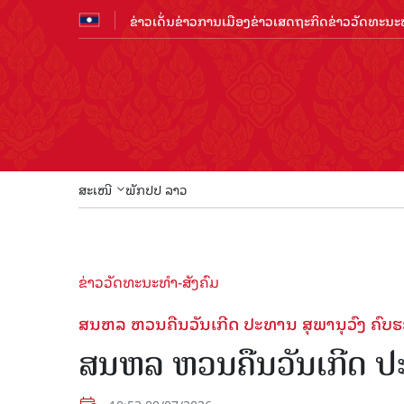
ຂ່າວເດັ່ນ
ຂ່າວການເມືອງ
ຂ່າວເສດຖະກິດ
ຂ່າວວັດທະນະທ
ສະເໜີ
ພັກປປ ລາວ
ຂ່າວວັດທະນະທຳ-ສັງຄົມ
ສນຫລ ຫວນຄືນວັນເກີດ ປະທານ ສຸພານຸວົງ ຄົບຮ
ສນຫລ ຫວນຄືນວັນເກີດ ປະ