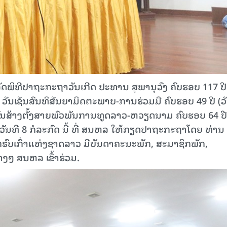
ັດພິທີປາຖະກະຖາວັນເກີດ ປະທານ ສຸພານຸວົງ ຄົບຮອບ 117 ປີ
), ວັນເຊັນສົນທິສັນຍາມິດຕະພາບ-ການຮ່ວມມື ຄົບຮອບ 49 ປີ (ວ
 ວັນສ້າງຕັ້ງສາຍພົວພັນການທູດລາວ-ຫວຽດນາມ ຄົບຮອບ 64 ປີ
ໃນວັນທີ 8 ກໍລະກົດ ນີ້ ທີ່ ສນຫລ ໃຫ້ກຽດປາຖະກະຖາໂດຍ ທ່ານ
ົບເກົ່າແຫ່ງຊາດລາວ ມີບັນດາຄະນະພັກ, ສະມາຊິກພັກ,
ໆ ສນຫລ ເຂົ້າຮ່ວມ.