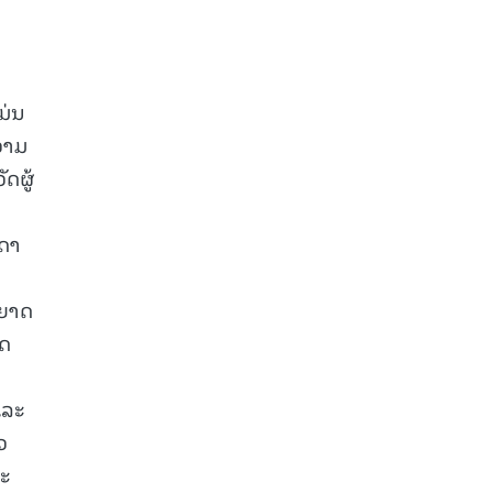
ມ່ນ
ຄວາມ
ດຜູ້
ນດາ
ູຍາດ
ັດ
ດ
ແລະ
ວ
ລະ