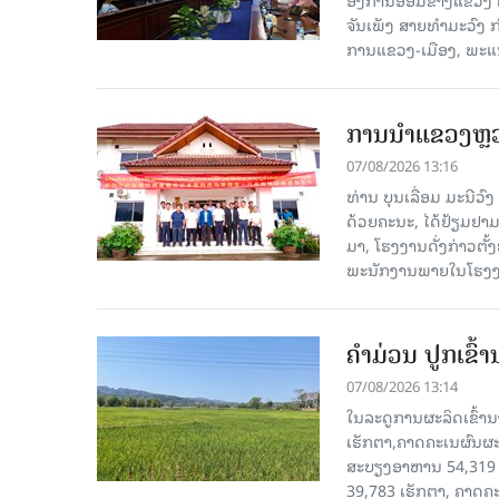
ຈັນເພັງ ສາຍທຳມະວົງ 
ການແຂວງ-ເມືອງ, ພະແນ
ການນຳແຂວງຫຼວງພ
07/08/2026 13:16
ທ່ານ ບຸນເລື່ອມ ມະນີວ
ດ້ວຍຄະນະ, ໄດ້ຢ້ຽມຢາມ-ເຮ
ມາ, ໂຮງ​ງານ​ດັ່ງ​ກ່າວ
ພະນັກງານພາຍໃນໂຮງງ
ຄໍາມ່ວນ ປູກເຂົ້
07/08/2026 13:14
ໃນລະດູການຜະລິດເຂົ້ານ
ເຮັກຕາ,ຄາດຄະເນຜົນຜະ
ສະບຽງອາຫານ 54,319 ເ
39,783 ເຮັກຕາ, ຄາດຄ