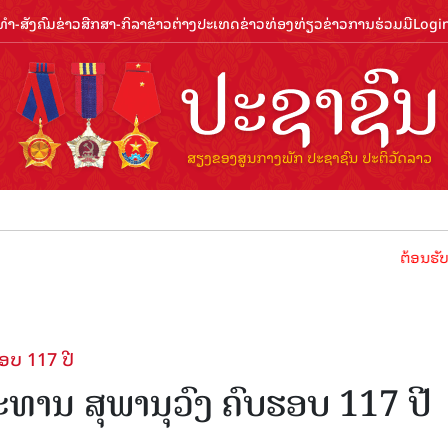
ຳ-ສັງຄົມ
ຂ່າວສືກສາ-ກິລາ
ຂ່າວຕ່າງປະເທດ
ຂ່າວທ່ອງທ່ຽວ
ຂ່າວການຮ່ວມມື
Logi
ຕ້ອນຮັບປີທ່ອງທ່ຽ
ອບ 117 ປີ
ທານ ສຸພານຸວົງ ຄົບຮອບ 117 ປີ