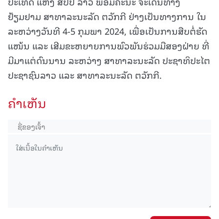
ປະເທດ ແຫ່ງ ສປປ ລາວ ພ້ອມຄະນະ ຈະເດີນທາງ
ຢ້ຽມຢາມ ສາທາລະນະລັດ ຕວັກກີ ຢ່າງເປັນທາງການ ໃນ
ລະຫວ່າງວັນທີ 4-5 ກຸມພາ 2024, ເພື່ອເປັນການສືບຕໍ່ຮັດ
ແໜ້ນ ແລະ ເສີມຂະຫຍາຍການພົວພັນຮ່ວມມືສອງຝ່າຍ ທີ່
ມີມາແຕ່ດົນນານ ລະຫວ່າງ ສາທາລະນະລັດ ປະຊາທິປະໄຕ
ປະຊາຊົນລາວ ແລະ ສາທາລະນະລັດ ຕວັກກີ.
ຄໍາເຫັນ