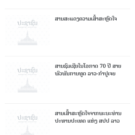
ສານສະແດງຄວາມເສົ້າສະຫຼົດໃຈ
ສານຊົມເຊີຍໃນໂອກາດ 70 ປີ ສາຍ
ພົວພັນການທູດ ລາວ-ກຳປູເຈຍ
ສານເສົ້າສະຫຼົດໃຈຈາກພະນະທ່ານ
ປະທານປະເທດ ແຫ່ງ ສປປ ລາວ