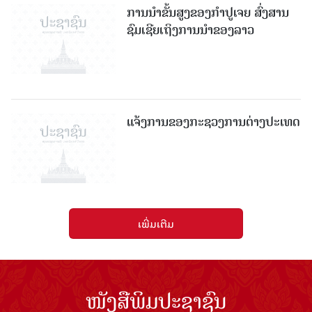
ການນຳຂັ້ນສູງຂອງກຳປູເຈຍ ສົ່ງສານ
ຊົມເຊີຍເຖິງການນຳຂອງລາວ
ແຈ້ງການຂອງກະຊວງການຕ່າງປະເທດ
ເພີ່ມເຕີມ
ໜັງສືພິມປະຊາຊົນ