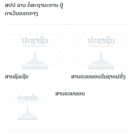
ສປປ ລາວ ຕໍ່ສະຖານະການ ຢູ່
ຕາເວັນອອກກາງ
ສານຊົມເຊີຍ
ສານອວຍພອນວັນຊາດຝຣັ່ງ
ສານອວຍພອນ