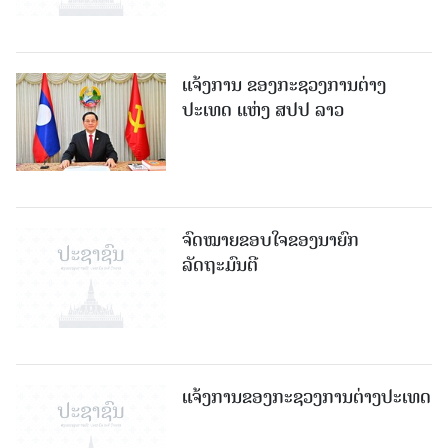
ແຈ້ງການ ຂອງກະຊວງການຕ່າງ
ປະເທດ ແຫ່ງ ສປປ ລາວ
ຈົດໝາຍຂອບໃຈຂອງນາຍົກ
ລັດຖະມົນຕີ
ແຈ້ງການຂອງກະຊວງການຕ່າງປະເທດ