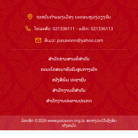
ຖະໜົນກຳແພງເມືອງ ນະຄອນຫຼວງວຽງຈັນ
ໂທລະສັບ: 021336111 - ແຟັກ: 021336113
ອີເມວ:
pasaxonn@yahoo.com
ສຳ​ນັກ​ຂ່າວ​ສານ​ທີ່​ສຳ​ຄັນ​
ຄະນະໂຄສະນາອົບຮົມ​ສູນ​ກາງ​ພັກ
ໜັງສືພິມ ປະ​ຊາ​ຊົນ
ສຳ​ນັກ​ງານ​ທີ່​ສຳ​ຄັນ
ສຳ​ນັກ​ງານ​ປະ​ທານ​ປະ​ເທດ
ລິຂະສິດ ©2026 www.pasaxon.org.la. ສະຫງວນໄວ້ເຊິງສິດ
ທັງຫມົດ