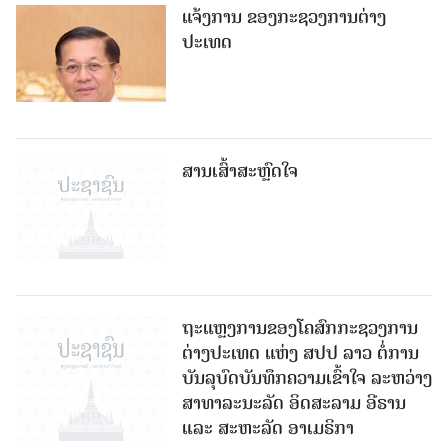
ແຈ້ງການ ຂອງກະຊວງການຕ່າງ
ປະເທດ
ສານເສົ້າສະຫຼົດໃຈ
ຖະແຫຼງການຂອງໂຄສົກກະຊວງການ
ຕ່າງປະເທດ ແຫ່ງ ສປປ ລາວ ຕໍ່ການ
ບັນລຸບົດບັນທຶກຄວາມເຂົ້າໃຈ ລະຫວ່າງ
ສາທາລະນະລັດ ອິດສະລາມ ອີຣານ
ແລະ ສະຫະລັດ ອາເມຣິກາ