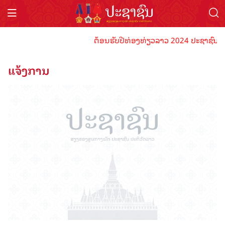
ຕ້ອນຮັບປີທ່ອງທ່ຽວລາວ 2024 ປະຊາຊົນລາວທຸກຄົ
ແຈ້ງການ