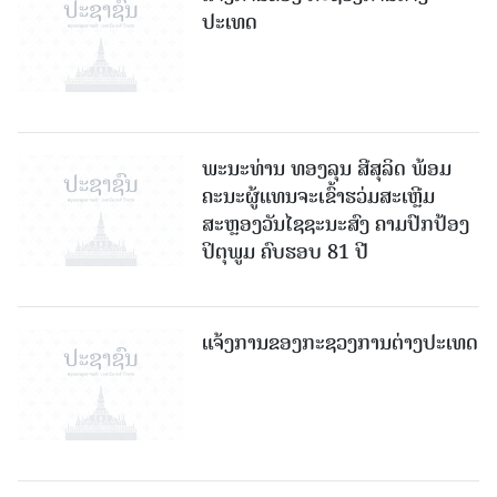
ປະເທດ
ພະນະທ່ານ ທອງລຸນ ສີສຸລິດ ພ້ອມ
ຄະນະຜູ້ແທນຈະເຂົ້າຮວ່ມສະເຫຼີມ
ສະຫຼອງວັນໄຊຊະນະສົງ ຄາມປົກປ້ອງ
ປິຕຸພູມ ຄົບຮອບ 81 ປີ
ແຈ້ງການຂອງກະຊວງການຕ່າງປະເທດ