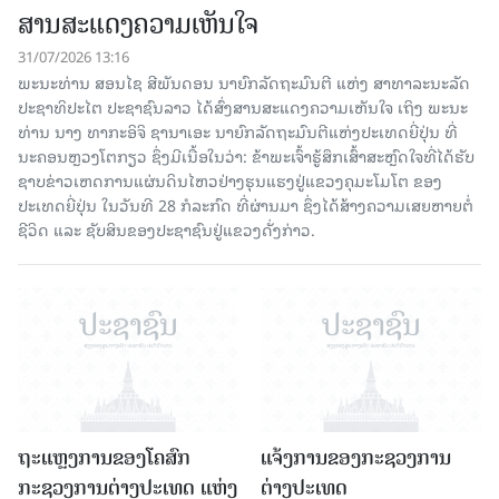
ສານສະແດງຄວາມເຫັນໃຈ
31/07/2026 13:16
ພະນະທ່ານ ສອນໄຊ ສີພັນດອນ ນາຍົກລັດຖະມົນຕີ ແຫ່ງ ສາທາລະນະລັດ
ປະຊາທິປະໄຕ ປະຊາຊົນລາວ ໄດ້ສົ່ງສານສະແດງຄວາມເຫັນໃຈ ເຖິງ ພະນະ
ທ່ານ ນາງ ທາກະອິຈິ ຊານາເອະ ນາຍົກລັດຖະມົນຕີແຫ່ງປະເທດຍີ່ປຸ່ນ ທີ່
ນະຄອນຫຼວງໂຕກຽວ ຊຶ່ງມີເນື້ອໃນວ່າ: ຂ້າພະເຈົ້າຮູ້ສຶກເສົ້າສະຫຼົດໃຈທີ່ໄດ້ຮັບ
ຊາບຂ່າວເຫດການແຜ່ນດິນໄຫວຢ່າງຮຸນແຮງຢູ່ແຂວງຄຸມະໂມໂຕ ຂອງ
ປະເທດຍີ່ປຸ່ນ ໃນວັນທີ 28 ກໍລະກົດ ທີ່ຜ່ານມາ ຊຶ່ງໄດ້ສ້າງຄວາມເສຍຫາຍຕໍ່
ຊີວິດ ແລະ ຊັບສິນຂອງປະຊາຊົນຢູ່ແຂວງດັ່ງກ່າວ.
ຖະແຫຼງການຂອງໂຄສົກ
ແຈ້ງການຂອງກະຊວງການ
ກະຊວງການຕ່າງປະເທດ ແຫ່ງ
ຕ່າງປະເທດ