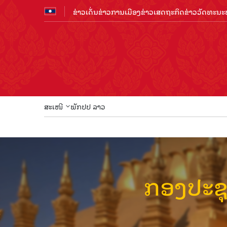
ຂ່າວເດັ່ນ
ຂ່າວການເມືອງ
ຂ່າວເສດຖະກິດ
ຂ່າວວັດທະນະທ
ສະເໜີ
ພັກປປ ລາວ
ກອງປະຊຸ