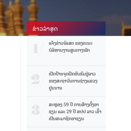
ຂ່າວ​ລ່າ​ສຸດ
ແຈ້ງຂ່າວພິເສດ ຂອງຄະນະ
ບໍລິຫານງານສູນກາງພັກ
ເປີດປ້າຍຈຸດຝຶກອົບຮົມຢູ່ລາວ
ຂອງສະຖາບັນການຊ່າງແຂວງ
ຢູນນານ
ສະຫຼອງ 59 ປີ ການສ້າງຕັ້ງອາ
ຊຽນ ແລະ 29 ປີ ສປປ ລາວ ເຂົ້າ
ເປັນສະມາຊິກອາຊຽນ