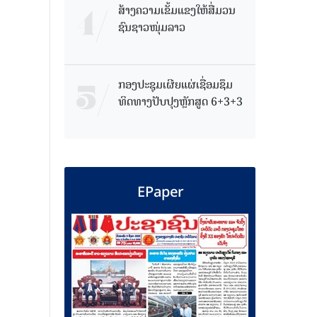
ສ້າງຄວາມເຂັ້ມແຂງໃຫ້ສື່ມວນ
ຊົນຊາວໜຸ່ມລາວ
ກອງປະຊຸມເຜີຍແຜ່ເຊື່ອມຊຶມ
ທິດທາງປັບປຸງຫຼັກສູດ 6+3+3
EPaper