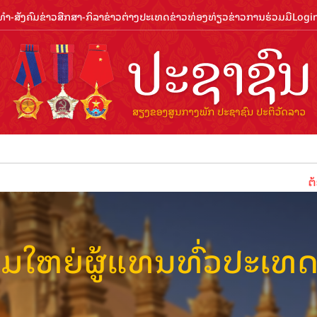
ຳ-ສັງຄົມ
ຂ່າວສືກສາ-ກິລາ
ຂ່າວຕ່າງປະເທດ
ຂ່າວທ່ອງທ່ຽວ
ຂ່າວການຮ່ວມມື
Logi
ຕ້ອນຮັ
ມໃຫຍ່ຜູ້ແທນທົ່ວປະເທດຄັ