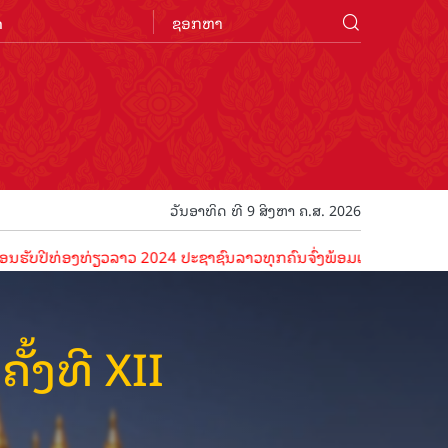
n
ວັນອາທິດ ທີ 9 ສິງຫາ ຄ.ສ. 2026
ບປີທ່ອງທ່ຽວລາວ 2024 ປະຊາຊົນລາວທຸກຄົນຈົ່ງພ້ອມເປັນເຈົ້າພາບທີ່ດີ ຕ້
້ງທີ XII