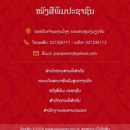
ໜັງສືພິມປະຊາຊົນ
ຖະໜົນກຳແພງເມືອງ ນະຄອນຫຼວງວຽງຈັນ
ໂທລະສັບ: 021336111 - ແຟັກ: 021336113
ອີເມວ:
pasaxonn@yahoo.com
ສຳ​ນັກ​ຂ່າວ​ສານ​ທີ່​ສຳ​ຄັນ​
ຄະນະໂຄສະນາອົບຮົມ​ສູນ​ກາງ​ພັກ
ໜັງສືພິມ ປະ​ຊາ​ຊົນ
ສຳ​ນັກ​ງານ​ທີ່​ສຳ​ຄັນ
ສຳ​ນັກ​ງານ​ປະ​ທານ​ປະ​ເທດ
ລິຂະສິດ ©2026 www.pasaxon.org.la. ສະຫງວນໄວ້ເຊິງສິດ