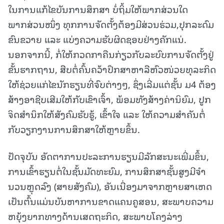
ໃນການແກ້ໄຂບັນການສຶກສາ ບໍ່ຖິ້ມໃຫ້ພາກສ່ວນໃດ
ພາກສ່ວນໜຶ່ງ ທຸກການຈັດຕັ້ງຕ້ອງມີສ່ວນຮ່ວມ,ປຸກລະດົມ
ຂົນຂວາຍ ແລະ ແບ່ງຄວາມຮັບຜິດຊອບຢ່າງຄັກແນ່.
ນອກຈາກນີ້, ກໍ່ໃຫ້ກວດກາຄືນກ່ຽວກັບລະບົບການຈັດຕັ້ງຢູ່
ຂັ້ນຮາກຖານ, ສືບຕໍ່ຄົ້ນຄວ້າປຶກສາຫາລືຫົວໜ່ວຍທຸລະກິດ
ໃຫ້ຊ່ວຍແກ່ໄຂນັກຮຽນທີ່ຈົບຕ່າງໆ, ຊຶ່ງເລີ່ມແຕ່ຊັ້ນ ມ4 ຕ້ອງ
ສ້າງອາຊີບເສີມໃຫ້ກັບເຂົາເຈົ້າ, ພ້ອມທັງສ້າງຄ່ານິຍົມ, ປູກ
ຈິດສໍານຶກໃຫ້ສັງຄົມຮັບຮູ້, ເຂົ້າໃຈ ແລະ ໃຫ້ຄວາມສໍາຄັນຕໍ່
ກັບວຽກງານການສຶກສາໃຫ້ຫຼາຍຂຶ້ນ.
ປັດຈຸບັນ ອັດຕາການປະລະການຮຽນມີລັກສະນະເພີ່ມຂຶ້ນ,
ການເຂົ້າຮຽນຕໍ່ໃນຊັ້ນມັດທະຍົມ, ການສຶກສາຊັ້ນສູງມີຈໍາ
ນວນຫຼຸດລົງ (ສາຍສັງຄົມ), ອັນເນື່ອງມາຈາກຫຼາຍສາເຫດ
ເປັນຕົ້ນແມ່ນບັນຫາການຂາດແຄນຄູສອນ, ສະພາບຄວາມ
ຫຍຸ້ງຍາກທາງດ້ານເສດຖະກິດ, ສະພາບໂຄງລ່າງ