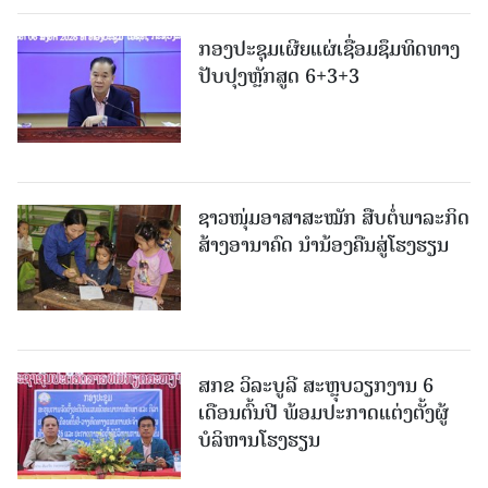
ກອງປະຊຸມເຜີຍແຜ່ເຊື່ອມຊຶມທິດທາງ
ປັບປຸງຫຼັກສູດ 6+3+3
ຊາວໜຸ່ມອາສາສະໝັກ ສືບຕໍ່ພາລະກິດ
ສ້າງອານາຄົດ ນໍານ້ອງຄືນສູ່ໂຮງຮຽນ
ສກຂ ວິລະບູລີ ສະຫຼຸບວຽກງານ 6
ເດືອນຕົ້ນປີ ພ້ອມປະກາດແຕ່ງຕັ້ງຜູ້
ບໍລິຫານໂຮງຮຽນ