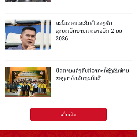
ສະໂມສອນເຄເອັມທີ ຄອງຂັນ
ຊະນະເລີດບານເຕະລາວລີກ 2 ນວ
2026
ປິດການແຂ່ງຂັນກິລາກະຕໍ້ຊີງຂັນທ່ານ
ຮອງນາຍົກລັດຖະມົນຕີ
ເພີ່ມເຕີມ