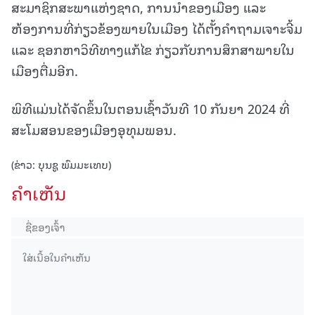
ສະມາຊິກສະພາແຫ່ງຊາດ, ການນໍາຂອງເມືອງ ແລະ
ຫ້ອງການທີ່ກ່ຽວຂ້ອງພາຍໃນເມືອງ ໄດ້ຕັ້ງຄໍາຖາມເຈາະຈີ້ມ
ແລະ ຊອກຫາວິທີທາງແກ້ໄຂ ກ່ຽວກັບການສຶກສາພາຍໃນ
ເມືອງຕື່ມອີກ.
ພິທີແມ່ນໄດ້ຈັດຂຶ້ນໃນຕອນເຊົ້າວັນທີ 10 ກັນຍາ 2024 ທີ່
ສະໂມສອນຂອງເມືອງອຸທຸມພອນ.
(ຂ່າວ: ບຸນຊູ ພົມມະເທບ)
ຄໍາເຫັນ