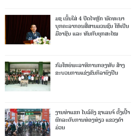
ມຊ ເນັ້ນໃສ່ 4 ປັດໄຈຫຼັກ ພັດທະນາ
ບຸກຄະລາກອນສື່ສານມວນຊົນ ໃຫ້ເປັນ
ມືອາຊີບ ແລະ ທັນກັບຍຸກສະໄໝ
ກົມໃຫຍ່ພະລາທິການກອງທັບ ສ້າງ
ຂະບວນການແຂ່ງຂັນກິລາຍິງປືນ
ງານທ່າແຂກ ໄບລ໌ຄິງ ຊາເລນຈ໌ ຕັ້ງເປົ້າ
ຍົກລະດັບການທ່ອງທ່ຽວ ແຂວງຄໍາ
ມ່ວນ