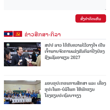
ສົ່ງຄໍາຄິດເຫັນ
ຂ່າວສືກສາ-ກິລາ
ສປປ ລາວ ໄດ້ຮັບຄວາມໄວ້ວາງໃຈ ເປັນ
ເຈົ້າພາບຈັດການແຂ່ງຂັນກິລາປິ່ງປ່ອງ
ຊີງແຊັມອາຊຽນ 2027
ມອບອຸປະກອນການສຶກສາ ແລະ ເຄື່ອງ
ອຸປະໂພກ-ບໍລິໂພກ ໃຫ້ນັກຮຽນ
ໂຮງຮຽນປະຖົມບາຈຽງ