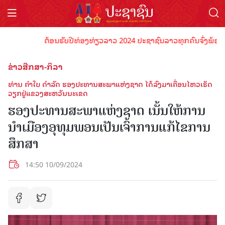
ຕ້ອນຮັບປີທ່ອງທ່ຽວລາວ 2024 ປະຊາຊົນລາວທຸກຄົນຈົ່ງພ້ອມເປັນເຈ
ຂ່າວສືກສາ-ກິລາ
ທ່ານ ຄໍາໃບ ດໍາລັດ ຮອງປະທານສະພາແຫ່ງຊາດ ໄດ້ລົງມາເຄື່ອນໄຫວເຮັດ
ວຽກຢູ່ແຂວງສະຫວັນນະເຂດ
ຮອງປະທານສະພາແຫ່ງຊາດ ເນັ້ນໃຫ້ການ
ນໍາເມືອງອຸທຸມພອນເປັນເຈົ້າການແກ້ໄຂການ
ສຶກສາ
14:50 10/09/2024