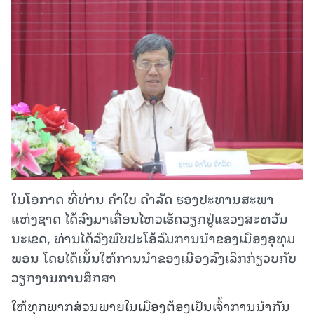
ໃນໂອກາດ ທີ່ທ່ານ ຄໍາໃບ ດໍາລັດ ຮອງປະທານສະພາ
ແຫ່ງຊາດ ໄດ້ລົງມາເຄື່ອນໄຫວເຮັດວຽກຢູ່ແຂວງສະຫວັນ
ນະເຂດ, ທ່ານໄດ້ລົງພົບປະໂອ້ລົມການນໍາຂອງເມືອງອຸທຸມ
ພອນ ໂດຍໄດ້ເນັ້ນໃຫ້ການນໍາຂອງເມືອງລົງເລິກກ່ຽວບກັບ
ວຽກງານການສຶກສາ
ໃຫ້ທຸກພາກສ່ວນພາຍໃນເມືອງຕ້ອງເປັນເຈົ້າການນໍາກັນ