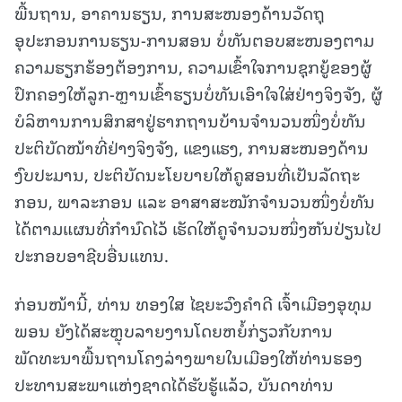
ພື້ນຖານ, ອາຄານຮຽນ, ການສະໜອງດ້ານວັດຖຸ
ອຸປະກອນການຮຽນ-ການສອນ ບໍ່ທັນຕອບສະໜອງຕາມ
ຄວາມຮຽກຮ້ອງຕ້ອງການ, ຄວາມເຂົ້າໃຈການຊຸກຍູ້ຂອງຜູ້
ປົກຄອງໃຫ້ລູກ-ຫຼານເຂົ້າຮຽນບໍ່ທັນເອົາໃຈໃສ່ຢ່າງຈິງຈັງ, ຜູ້
ບໍລິຫານການສຶກສາຢູ່ຮາກຖານບ້ານຈໍານວນໜຶ່ງບໍ່ທັນ
ປະຕິບັດໜ້າທີ່ຢ່າງຈິງຈັງ, ແຂງແຮງ, ການສະໜອງດ້ານ
ງົບປະມານ, ປະຕິບັດນະໂຍບາຍໃຫ້ຄູສອນທີ່ເປັນລັດຖະ
ກອນ, ພາລະກອນ ແລະ ອາສາສະໝັກຈໍານວນໜຶ່ງບໍ່ທັນ
ໄດ້ຕາມແຜນທີ່ກໍານົດໄວ້ ເຮັດໃຫ້ຄູຈໍານວນໜຶ່ງຫັນປ່ຽນໄປ
ປະກອບອາຊີບອື່ນແທນ.
ກ່ອນໜ້ານີ້, ທ່ານ ທອງໃສ ໄຊຍະວົງຄໍາດີ ເຈົ້າເມືອງອຸທຸມ
ພອນ ຍັງໄດ້ສະຫຼຸບລາຍງານໂດຍຫຍໍ້ກ່ຽວກັບການ
ພັດທະນາພື້ນຖານໂຄງລ່າງພາຍໃນເມືອງໃຫ້ທ່ານຮອງ
ປະທານສະພາແຫ່ງຊາດໄດ້ຮັບຮູ້ແລ້ວ, ບັນດາທ່ານ