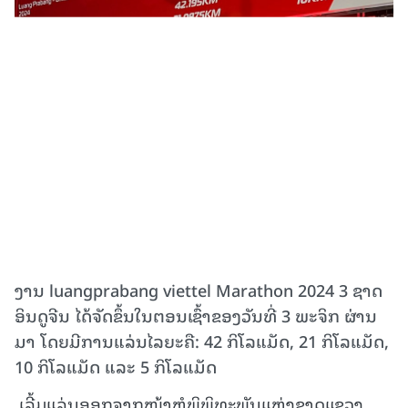
ງານ luangprabang viettel Marathon 2024 3 ຊາດ
ອິນດູຈີນ ໄດ້ຈັດຂຶ້ນໃນຕອນເຊົ້າຂອງວັນທີ່ 3 ພະຈິກ ຜ່ານ
ມາ ໂດຍມີການແລ່ນໄລຍະຄື: 42 ກິໂລແມັດ, 21 ກິໂລແມັດ,
10 ກິໂລແມັດ ແລະ 5 ກິໂລແມັດ
ເລີ້ມແລ່ນອອກຈາກໜ້າຫໍພິພິທະພັນແຫ່ງຊາດແຂວງ