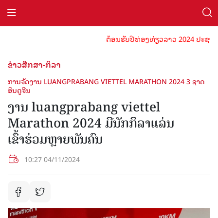
ຕ້ອນຮັບປີທ່ອງທ່ຽວລາວ 2024 ປະຊາຊົນລາ
ຂ່າວສືກສາ-ກິລາ
ການຈັດງານ LUANGPRABANG VIETTEL MARATHON 2024 3 ຊາດ
ອິນດູຈີນ
ງານ luangprabang viettel
Marathon 2024 ມີນັກກິລາແລ່ນ
ເຂົ້າຮ່ວມຫຼາຍພັນຄົນ
10:27 04/11/2024