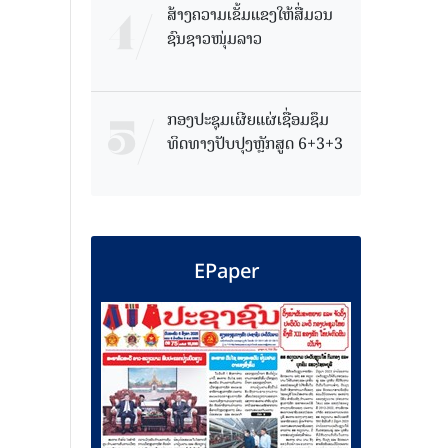
ສ້າງຄວາມເຂັ້ມແຂງໃຫ້ສື່ມວນ
ຊົນຊາວໜຸ່ມລາວ
ກອງປະຊຸມເຜີຍແຜ່ເຊື່ອມຊຶມ
ທິດທາງປັບປຸງຫຼັກສູດ 6+3+3
EPaper