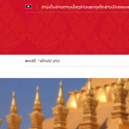
ຂ່າວເດັ່ນ
ຂ່າວການເມືອງ
ຂ່າວເສດຖະກິດ
ຂ່າວວັດທະນະທ
ສະເໜີ
ພັກປປ ລາວ