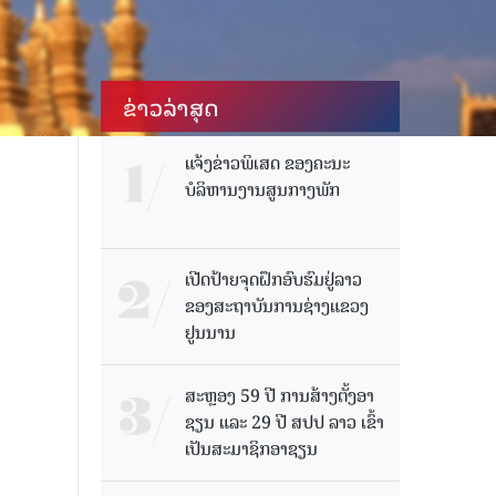
ຂ່າວ​ລ່າ​ສຸດ
ແຈ້ງຂ່າວພິເສດ ຂອງຄະນະ
ບໍລິຫານງານສູນກາງພັກ
ເປີດປ້າຍຈຸດຝຶກອົບຮົມຢູ່ລາວ
ຂອງສະຖາບັນການຊ່າງແຂວງ
ຢູນນານ
ສະຫຼອງ 59 ປີ ການສ້າງຕັ້ງອາ
ຊຽນ ແລະ 29 ປີ ສປປ ລາວ ເຂົ້າ
ເປັນສະມາຊິກອາຊຽນ