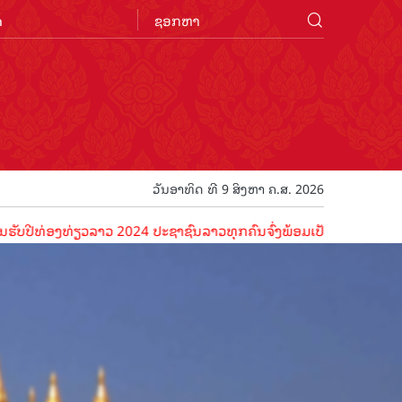
n
ວັນອາທິດ ທີ 9 ສິງຫາ ຄ.ສ. 2026
ີທ່ອງທ່ຽວລາວ 2024 ປະຊາຊົນລາວທຸກຄົນຈົ່ງພ້ອມເປັນເຈົ້າພາບທີ່ດີ ຕ້ອນ