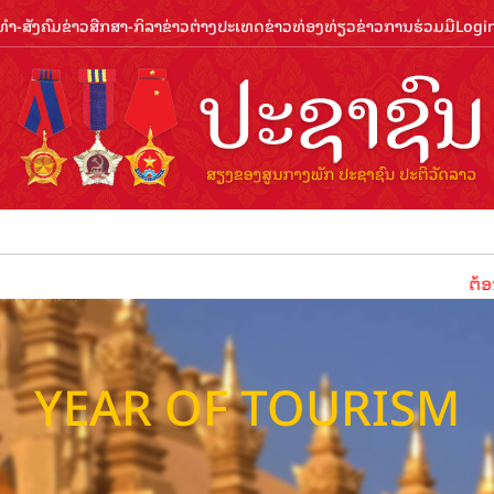
ຳ-ສັງຄົມ
ຂ່າວສືກສາ-ກິລາ
ຂ່າວຕ່າງປະເທດ
ຂ່າວທ່ອງທ່ຽວ
ຂ່າວການຮ່ວມມື
Logi
ຕ້ອນຮັບປ
YEAR OF TOURISM