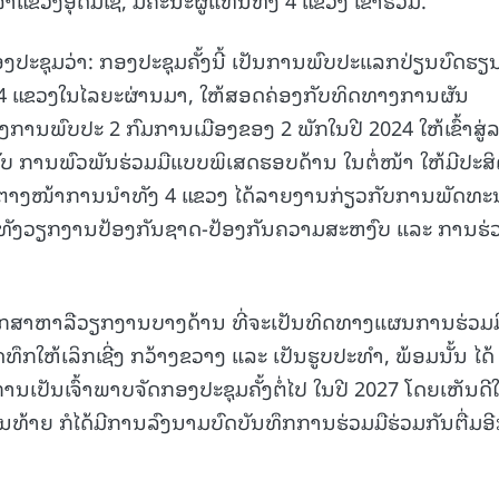
ອງປະຊຸມວ່າ: ກອງປະຊຸມຄັ້ງນີ້ ເປັນການພົບປະແລກປ່ຽນບົດຮຽ
15.039(06-08-2026)
15.038(05-08-20
 4 ແຂວງໃນໄລຍະຜ່ານມາ, ໃຫ້ສອດຄ່ອງກັບທິດທາງການຜັນ
ງການພົບປະ 2 ກົມການເມືອງຂອງ 2 ພັກໃນປີ 2024 ໃຫ້ເຂົ້າສູ່
ກັບ ການພົວພັນຮ່ວມມືແບບພິເສດຮອບດ້ານ ໃນຕໍ່ໜ້າ ໃຫ້ມີປະສິ
ັ້ນ ຕາງໜ້າການນຳທັງ 4 ແຂວງ ໄດ້ລາຍງານກ່ຽວກັບການພັດທະ
ທັງວຽກງານປ້ອງກັນຊາດ-ປ້ອງກັນຄວາມສະຫງົບ ແລະ ການຮ່ວ
ຶກສາຫາລືວຽກງານບາງດ້ານ ທີ່ຈະເປັນທິດທາງແຜນການຮ່ວມມ
ດທຶກໃຫ້ເລິກເຊີ່ງ ກວ້າງຂວາງ ແລະ ເປັນຮູບປະທຳ, ພ້ອມນັ້ນ ໄດ້
ປັນເຈົ້າພາບຈັດກອງປະຊຸມຄັ້ງຕໍ່ໄປ ໃນປີ 2027 ໂດຍເຫັນດີໃ
ທ້າຍ ກໍໄດ້ມີການລົງນາມບົດບັນທຶກການຮ່ວມມືຮ່ວມກັນຕື່ມອີ