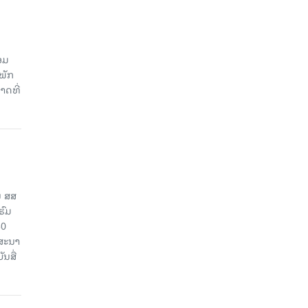
ອມ
ພັກ
າດທີ່
ນ ສສ
ຮົມ
30
ຄສະນາ
ນສື່