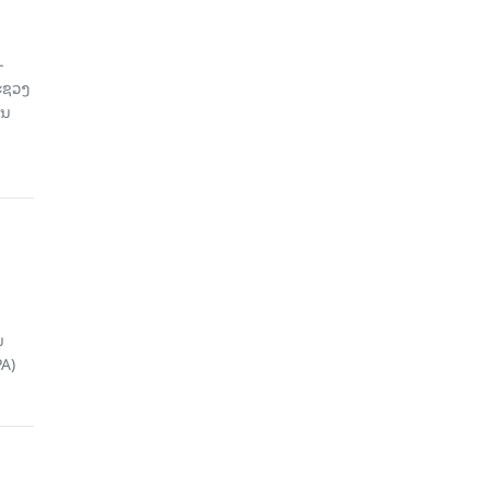
-
ະຊວງ
ານ
ນ
A)