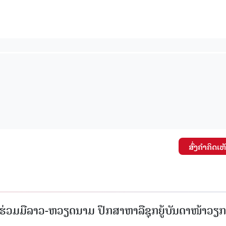
ສົ່ງຄໍາຄິດເຫ
່ວມມືລາວ-ຫວຽດນາມ ປຶກສາຫາລືຊຸກຍູ້ບັນດາໜ້າວຽກ