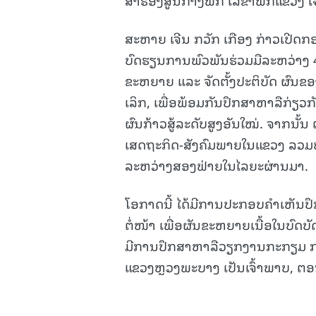
ສະຫາຍ ເຈີນ ກວັກ ເກືອງ ກ່າວເປີດກ
ບົດຮຽນການພົວພັນຮ່ວມມືລະຫວ່າງ
ຂະຫຍາຍ ແລະ ຈັດຕັ້ງປະຕິບັດ ຜົນຂອ
ເລິກ, ເພື່ອພ້ອມກັນປຶກສາຫາລືກ່ຽວ
ຜົນກ້າວສູ້ລະດັບສູງອັນໃໝ່. ຈາກນ
ເສດຖະກິດ-ສັງຄົມພາຍໃນແຂວງ ລວມ
ລະຫວ່າງສອງຟ່າຍໃນໄລຍະຜ່ານມາ.
ໂອກາດນີ້ ໄດ້ມີການປະກອບຄຳເຫັນປ
ຕໍ່ໜ້າ ເພື່ອຜັນຂະຫຍາຍເນື້ອໃນບົດບັ
ມີການປຶກສາຫາລືວຽກງານກະກຽມ ການເ
ແຂວງຫຼວງພະບາງ ເປັນເຈົ້າພາບ, ຕອນ