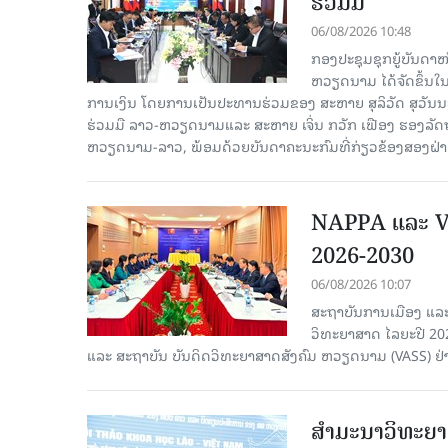
ຮ່ວມມື
06/08/2026 10:48
ກອງປະຊຸມຊຸກຍູ້ບັນດາ
ຫວຽດນາມ ໄດ້ຈັດຂຶ້ນ
ການເງິນ ໂດຍການເປັນປະທານຮ່ວມຂອງ ສະຫາຍ ສຸລິວັດ ສຸວັ
ຮ່ວມມື ລາວ-ຫວຽດນາມແລະ ສະຫາຍ ເຈິ່ນ ກວັກ ເຟືອງ ຮອງ
ຫວຽດນາມ-ລາວ, ພ້ອມດ້ວຍບັນດາຄະນະກົມທີ່ກ່ຽວຂ້ອງສອງຝ່າຍເ
NAPPA ແລະ VA
2026-2030
06/08/2026 10:07
ສະຖາບັນການເມືອງ ແລະ
ວິທະຍາສາດ ໄລຍະປີ 2
ແລະ ສະຖາບັນ ບັນດິດວິທະຍາສາດສັງຄົມ ຫວຽດນາມ (VASS) ຢ່າ
ສຳມະນາວິທະຍາສ