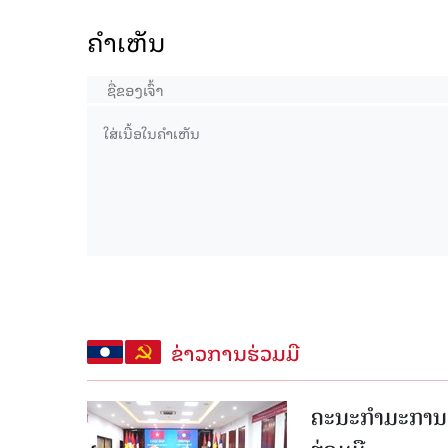
ຄໍາເຫັນ
ຂ່າວການຮ່ວມມື
ຄະນະກໍາມະການຮ