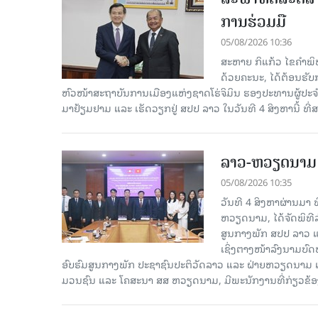
ການຮ່ວມມື
05/08/2026 10:36
ສະຫາຍ ກິແກ້ວ ໄຂຄໍາພ
ດ້ວຍຄະນະ, ໄດ້ຕ້ອນຮັ
ຫົວໜ້າສະຖາບັນການເມືອງແຫ່ງຊາດໂຮ່ຈິມິນ ຮອງປະທານຜູ້ປ
ມາຢ້ຽມຢາມ ແລະ ເຮັດວຽກຢູ່ ສປປ ລາວ ໃນວັນທີ 4 ສິງຫານີ້ ທີ
ລາວ-ຫວຽດ​ນາມ ສ
05/08/2026 10:35
ວັນທີ 4 ສິງຫາຜ່ານ​ມາ
ຫວຽດນາມ, ໄດ້ຈັດພິທີລ
ສູນກາງພັກ ສປປ ລາວ ແ
ເຊິ່ງຕາງໜ້າລົງນາມບົ
ອົບຮົມສູນກາງພັກ ປະຊາຊົນປະຕິວັດລາວ ແລະ ຝ່າຍຫວຽດນາມ ແ
ມວນຊົນ ແລະ ໂຄສະນາ ສສ ຫວຽດນາມ, ມີ​ພະ​ນັກ​ງານ​ທີ່ກ່ຽວຂ້ອ