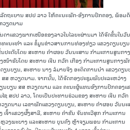
-ລັດຖະບານ ສປປ ລາວ ໃຫ້ຄະນະພັກ-ອົງການປົກຄອງ, ພ້ອມດ
 ຫວຽດນາມ
ບັນດາແຂວງພາກເໜືອຂອງລາວໃນໄລຍະຜ່ານມາ ໄດ້ຈັດຂຶ້ນໃນວັນທ
ວັດທະນະທຳ ແລະ ຂໍ້ມູນຂ່າວສານການທ່ອງທ່ຽວ ແຂວງດຽນບຽນ
ຂຶ້ນປະດັບໂດຍ ສະຫາຍ ຄຳຜອຍ ວັນນະສານ ກຳມະການສູນກາງ
 ຕາງໜ້າຮັບໂດຍ ສະຫາຍ ເຈີນ ກວັກ ເກືອງ ກຳມະການສູນກາງພັ
ດຽນບຽນ, ສະຫາຍ ນາງ ລໍມາຍຈີງ ອະດິດການນຳ ແຂວງດຽນ
ສ ຫວຽດນາມ. ຈາກນັ້ນ, ໄດ້ຈັດກອງປະຊຸມພົບປະລະຫວ່າງ
ດຽນບຽນ ສສ ຫວຽດນາມ ແລະ ຄະນະຜູ້ແທນອົງການປົກຄອງແ
ດົມໄຊ ສປປ ລາວ, ໂດຍເປັນປະທານຮ່ວມຂອງ ສະຫາຍ ເຈີນ ກວັກ 
ດຫວຽດນາມ ເລຂາພັກແຂວງດຽນບຽນ, ສະຫາຍ ຄຳຜອຍ ວັນນະ
ຈົ້າແຂວງຜົ໊ງສາລີ, ສະຫາຍ ຄຳຂັນ ຈັນທະວີສຸກ ກຳມະການ
ຂວງຫຼວງພະບາງ ແລະສະຫາຍ ບຸນຄົງ ຫຼ້າຈຽມພອນ ກຳມະການ
ແຂວງອຸດົມໄຊ, ມີຄະນະຜູ້ແທນທັງ 4 ແຂວງ ເຂົ້າຮ່ວມ.