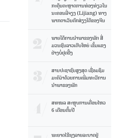
ກະຕຸ້ນຕະຫຼາດການທ່ອງທ່ຽວໃນ
ນະຄອນລີ່ຈຽງ (Lijiang) ທາງ
ພາກຕາເວັນຕົກສ່ຽງໃຕ້ຂອງຈີນ
ພາຍໃຕ້ການນໍາພາຂອງພັກ ສື່
ມວນຊົນລາວເຕີບໃຫຍ່ ເຂັ້ມແຂງ
ຢ່າງບໍ່ຢຸດຢັ້ງ
ສານປະຊາຊົນສູງສຸດ ເຊື່ອມຊຶມ
ມະຕິວ່າດ້ວຍການເພີ່ມທະວີການ
ນຳພາຂອງພັກ
ສທໜລ ສະຫຼຸບການເຄື່ອນໄຫວ
6 ເດືອນຕົ້ນປີ
ພະຍາດໄຂ້ຍຸງລາຍລະບາດຢູ່