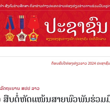
ຳ-ສັງຄົມ
ຂ່າວສືກສາ-ກິລາ
ຂ່າວຕ່າງປະເທດ
ຂ່າວທ່ອງທ່ຽວ
ຂ່າວການຮ່ວມມື
Logi
ຕ້ອນຮັບປີທ່ອງທ່ຽວລາວ 2024 ປະຊາຊົນລາວທຸກຄົນ
-ລັດຖະບານ ສປປ ລາວ
ືບຕໍ່ຫັດແໜ້ນສາຍພົວພັນຮ່ວມມ