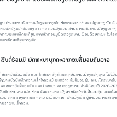
ິທູນ ກໍາມະການກົມການເມືອງສູນກາງພັກ ປະທານສະພາທິດສະດີສູນກາງພັກ ພ້
ບການເຂົ້າຢ້ຽມຂໍ່ານັບຂອງ ສະຫາຍ ດວນມິງຮວນ ກໍາມະການກົມການເມືອງສູນກາງ
ະຈໍາການສະພາທິດສະດີສູນກາງພັກກອມມູນິດຫວຽດນາມ ພ້ອມດ້ວຍຄະນະ ໃນໂອກ
່ສະພາທິດສະດີສູນກາງພັກ.
ືບ​ຕໍ່​ຮ່ວມ​ມື ພັດທະນາບຸກຄະລາກອນສື່ມວນຊົນລາວ
 ທີ່ສະຖາບັນສື່ມວນຊົນ ແລະ ໂຄສະນາ ສັງກັດສະຖາບັນການເມືອງແຫ່ງຊາດ ໂຮ່ຈິມິ
ົງນາມບົດບັນທຶກຄວາມເຂົ້າໃຈຮ່ວມມື ລະຫວ່າງ ກົມສື່ມວນຊົນ ຄະນະໂຄສະນາອົບ
ລະ ສະຖາບັນສື່ມວນຊົນ ແລະ ໂຄສະນາ ສສ ຫວຽດນາມ ສໍາລັບໄລຍະປີ 2026–20
ດບັນທຶກຝ່າຍລາວ ແມ່ນທ່ານ ສົົມສະຫວາດ ພົງສາ ຫົວໜ້າກົມສື່ມວນຊົນ ຄະນະໂ
ມ່ນ ທ່ານ ຮອງສາດສະດາຈານ ປະລິນຍາເອກ ຟ້າມມິງເຊິນ ຜູ້ອໍານວຍການສະຖາບັ
ງສອງຝ່າຍເຂົ້າຮ່ວມ.