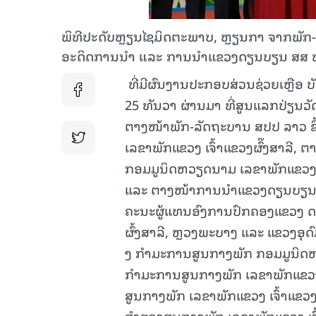
ພິທີປະດັບຫຼຽນໄຊມິດຕະພາບ, ຫຼຽນກາ ຈາກພັກ
ອະດິດການນຳ ແລະ ການນຳແຂວງດຽນບຽນ ສສ
ທີ່ມີຜົນງານປະກອບສ່ວນຊ່ວຍເຫຼືອ 
25 ທັນວາ ຜ່ານມາ ທີ່ສູນແລກປ່ຽນ
ຕາງໜ້າພັກ-ລັດຖະບານ ສປປ ລາວ 
ເລຂາພັກແຂວງ
ເຈົ້າແຂວງຜົ໊ງສາລີ,
ກອມມູນິດຫວຽດນາມ ເລຂາພັກແຂວງ
ແລະ ຕາງໜ້າການນຳແຂວງດຽນບຽນ ສ
ຄະນະຜູ້ແທນອົງການປົກຄອງແຂວງ 
ຜົ້ງສາລີ, ຫຼວງພະບາງ ແລະ ແຂວງອຸ
ງ ກຳມະການສູນກາງພັກ ກອມມູນິ
ກຳມະການສູນກາງພັກ ເລຂາພັກແຂວງ ເ
ສູນກາງພັກ ເລຂາພັກແຂວງ ເຈົ້າແ
ສຳຮອງສູນກາງພັກ ເລຂາພັກແຂວງ ເຈົ້າ