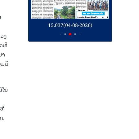
ນ
26)
15.037(04-08-2026)
1
ລວງ
ດທິ
ນາ
ມມື
ືໃນ
ຫ້
ກ.