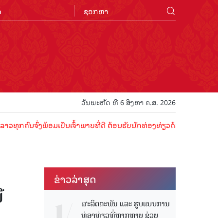
n
ວັນພະຫັດ ທີ 6 ສິງຫາ ຄ.ສ. 2026
ຈົ່ງພ້ອມເປັນເຈົ້າພາບທີ່ດີ ຕ້ອນຮັບນັກທ່ອງທ່ຽວດ້ວຍໄມຕີຈິດ ມິດຕະພາບອັ
ຂ່າວ​ລ່າ​ສຸດ
ື
ຜະລິດຕະພັນ ແລະ ຮູບແບບການ
ທ່ອງທ່ຽວທີ່ຫຼາກຫຼາຍ ຊ່ວຍ