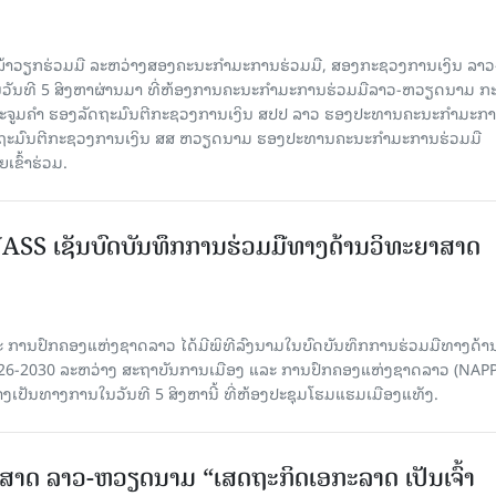
ໜ້າວຽກຮ່ວມມື ລະຫວ່າງສອງຄະນະກໍາມະການຮ່ວມມື, ສອງກະຊວງການເງິນ ລາວ
ໃນວັນທີ 5 ສິງຫາຜ່ານມາ ທີ່ຫ້ອງການຄະນະກໍາມະການຮ່ວມມືລາວ-ຫວຽດນາມ ກ
ນນະຈູມຄຳ ຮອງລັດຖະມົນຕີກະຊວງການເງິນ ສປປ ລາວ ຮອງປະທານຄະນະກໍາມະກ
ລັດຖະມົນຕີກະຊວງການເງິນ ສສ ຫວຽດນາມ ຮອງປະທານຄະນະກໍາມະການຮ່ວມມື
ຂົ້າຮ່ວມ.
SS ເຊັນບົດບັນທຶກການຮ່ວມມືທາງດ້ານວິທະຍາສາດ
 ການປົກຄອງແຫ່ງຊາດລາວ ໄດ້ມີພິທີລົງນາມໃນບົດບັນທຶກການຮ່ວມມືທາງດ້າ
026-2030 ລະຫວ່າງ ສະຖາບັນການເມືອງ ແລະ ການປົກຄອງແຫ່ງຊາດລາວ (NAPP
ງເປັນທາງການໃນວັນທີ 5 ສິງຫານີ້ ທີ່ຫ້ອງປະຊຸມໂຮມແຮມເມືອງແທັງ.
າດ ລາວ-ຫວຽດນາມ “ເສດຖະກິດເອກະລາດ ເປັນເຈົ້າ