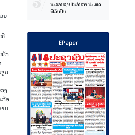
ນະຄອນຊາມໂບ​ອັນກາ ປະເທດ
ຟີລິບປິນ
້ວຍ
ີ່
EPaper
ພັກ
ກ
ບຽນ
ຂວງ
ເກືອ
ສານ