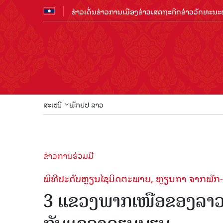
ຂ່າວເດັ່ນ
ຂ່າວການເມືອງ
ຂ່າວເສດຖະກິດ
ຂ່າວວັດທະນະທ
ສະເໜີ
ພັກປປ ລາວ
ຂ່າວການຮ່ວມມື
ພິທີປະດັບຫຼຽນໄຊມິດຕະພາບ, ຫຼຽນກາ ຈາກພັກ
3 ແຂວງພາກເໜືອຂອງລາວ ສ