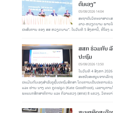
ຕົນເອງ”
05/08/2026 14:04
ສະຖາບັນວິທະຍາສາດເສ
ລາວ-ຫວຽດນາມ ພາຍໃຕ້ຫົ
ປະສົບການ ຂອງ ສສ ຫວຽດນາມ”. ໃນວັນທີ 5 ສິງຫານີ້, ທີ່ໂຮງ
ສສກ ຮ່ວມກັບ ລັ
ປະຖົມ
05/08/2026 13:50
ໃນວັນທີ 4 ສິງຫາ 2026
ສະໜັບສະໜູນຈາກລັດຖະບ
ປະເມີນຕົນເອງສຳລັບຄູຊັ້ນປະຖົມສຶກສາ ໂດຍການເປັນປະທານຮ
ແລະ ທ່ານ ນາງ ເຄດ ກູດຟຣູດ (Kate Goodfroot), ເລຂານຸການ
ພະແນກສຶກສາທິການ ແລະ ກິລາແຂວງ (ສກຂ) 8 ແຂວງ, ວິທະຍາໄລຄ
ສະພາທິດສະດີລ