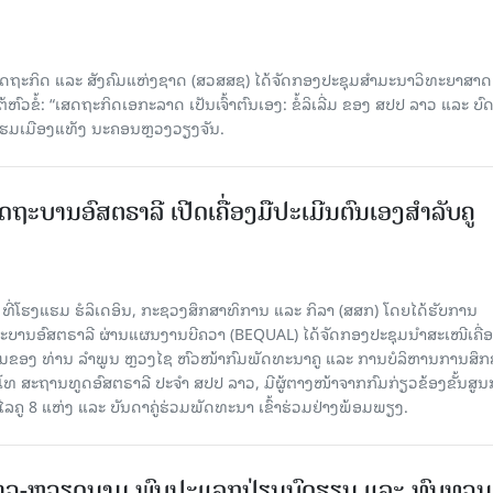
ດຖະກິດ ແລະ ສັງຄົມແຫ່ງຊາດ (ສວສສຊ) ໄດ້ຈັດກອງປະຊຸມສຳມະນາວິທະຍາສາດ
ວຂໍ້: “ເສດຖະກິດເອກະລາດ ເປັນເຈົ້າຕົນເອງ: ຂໍ້ລິເລີ່ມ ຂອງ ສປປ ລາວ ແລະ ບ
 ແຮມເມືອງແທັງ ນະຄອນຫຼວງວຽງຈັນ.
ດຖະບານອົສຕຣາລີ ເປີດເຄື່ອງມືປະເມີນຕົນເອງສຳລັບຄູ
 ທີ່ໂຮງແຮມ ຮໍລິເດອິນ, ກະຊວງສຶກສາທິການ ແລະ ກິລາ (ສສກ) ໂດຍໄດ້ຮັບການ
ານອົສຕຣາລີ ຜ່ານແຜນງານບີຄວາ (BEQUAL) ໄດ້ຈັດກອງປະຊຸມນຳສະເໜີເຄື່ອ
່ວມຂອງ ທ່ານ ລຳພູນ ຫຼວງໄຊ ຫົວໜ້າກົມພັດທະນາຄູ ແລະ ການບໍລິຫານການສຶກ
ໂທ ສະຖານທູດອົສຕຣາລີ ປະຈຳ ສປປ ລາວ, ມີຜູ້ຕາງໜ້າຈາກກົມກ່ຽວຂ້ອງຂັ້ນສູນ
ູ 8 ແຫ່ງ ແລະ ບັນດາຄູ່ຮ່ວມພັດທະນາ ເຂົ້າຮ່ວມຢ່າງພ້ອມພຽງ.
າວ-ຫວຽດນາມ ພົບປະແລກປ່ຽນບົດຮຽນ ແລະ ທົບທວນ