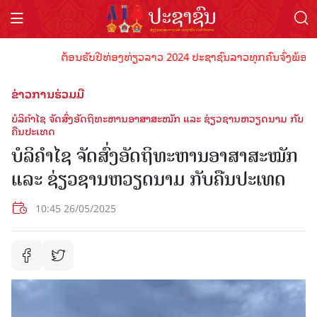
ຕ້ອນຮັບປີທ່ອງທ່ຽວລາວ 2024 ປະຊາຊົນລາວທຸກຄົນຈົ່ງພ້ອມເປັນເຈົ
ຂ່າວການຮ່ວມມື
ບໍລິຄຳໄຊ ຈັດສົ່ງອັດຖິທະຫານອາສາສະໝັກ ແລະ ຊ່ຽວຊານຫວຽດນາມ ກັບ
ຄືນປະເທດ
ບໍລິຄຳໄຊ ຈັດສົ່ງອັດຖິທະຫານອາສາສະໝັກ
ແລະ ຊ່ຽວຊານຫວຽດນາມ ກັບຄືນປະເທດ
10:45 26/05/2025