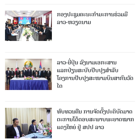
ກອງປະຊຸມຄະນະກຳມະການຮ່ວມມື
ລາວ-ຫວຽດນາມ
ລາວ-ຍີ່ປຸ່ນ ລົງນາມເອກະສານ
ແລກປ່ຽນສະບັບປັບປຸງສໍາລັບ
ໂຄງການປັບປຸງສະໜາມບິນສາກົນວັດ
ໄຕ
ທົບທວນຄືນ ການຈັດຕັ້ງປະຕິບັດມາດ
ຕະການໂຕ້ຕອບສະພາບພະຍາດໝາກ
ແດງໃຫຍ່ ຢູ່ ສປປ ລາວ