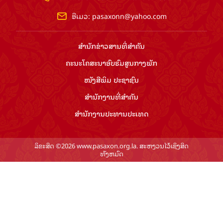
ອີເມວ:
pasaxonn@yahoo.com
ສຳ​ນັກ​ຂ່າວ​ສານ​ທີ່​ສຳ​ຄັນ​
ຄະນະໂຄສະນາອົບຮົມ​ສູນ​ກາງ​ພັກ
ໜັງສືພິມ ປະ​ຊາ​ຊົນ
ສຳ​ນັກ​ງານ​ທີ່​ສຳ​ຄັນ
ສຳ​ນັກ​ງານ​ປະ​ທານ​ປະ​ເທດ
ລິຂະສິດ ©2026 www.pasaxon.org.la. ສະຫງວນໄວ້ເຊິງສິດ
ທັງຫມົດ