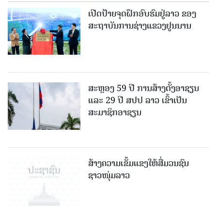
ເປີດປ້າຍຈຸດຝຶກອົບຮົມຢູ່ລາວ ຂອງ
ສະຖາບັນການຊ່າງແຂວງຢູນນານ
ສະຫຼອງ 59 ປີ ການສ້າງຕັ້ງອາຊຽນ
ແລະ 29 ປີ ສປປ ລາວ ເຂົ້າເປັນ
ສະມາຊິກອາຊຽນ
ສ້າງຄວາມເຂັ້ມແຂງໃຫ້ສື່ມວນຊົນ
ຊາວໜຸ່ມລາວ