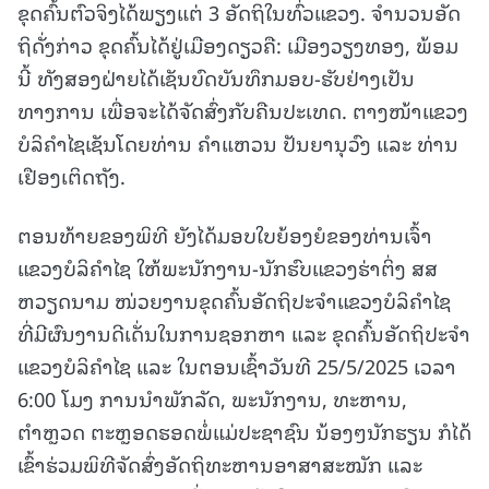
ຂຸດຄົ້ນຕົວຈິງໄດ້ພຽງແຕ່ 3 ອັດຖິໃນທົ່ວແຂວງ. ຈໍານວນອັດ
ຖິດັ່ງກ່າວ ຂຸດຄົ້ນໄດ້ຢູ່ເມືອງດຽວຄື: ເມືອງວຽງທອງ, ພ້ອມ
ນີ້ ທັງສອງຝ່າຍໄດ້ເຊັນບົດບັນທຶກມອບ-ຮັບຢ່າງເປັນ
ທາງການ ເພື່ອຈະໄດ້ຈັດສົ່ງກັບຄືນປະເທດ. ຕາງໜ້າແຂວງ
ບໍລິຄຳໄຊເຊັນໂດຍທ່ານ ຄຳແຫວນ ປັນຍານຸວົງ ແລະ ທ່ານ
ເຢືອງເຕິດຖັງ.
ຕອນທ້າຍຂອງພິທີ ຍັງໄດ້ມອບໃບຍ້ອງຍໍຂອງທ່ານເຈົ້າ
ແຂວງບໍລິຄຳໄຊ ໃຫ້ພະນັກງານ-ນັກຮົບແຂວງຮ່າຕິ່ງ ສສ
ຫວຽດນາມ ໜ່ວຍງານຂຸດຄົ້ນອັດຖິປະຈຳແຂວງບໍລິຄຳໄຊ
ທີ່ມີຜົນງານດີເດັ່ນໃນການຊອກຫາ ແລະ ຂຸດຄົ້ນອັດຖິປະຈຳ
ແຂວງບໍລິຄຳໄຊ ແລະ ໃນຕອນເຊົ້າວັນທີ 25/5/2025 ເວລາ
6:00 ໂມງ ການນຳພັກລັດ, ພະນັກງານ, ທະຫານ,
ຕຳຫຼວດ ຕະຫຼອດຮອດພໍ່ແມ່ປະຊາຊົນ ນ້ອງໆນັກຮຽນ ກໍໄດ້
ເຂົ້າຮ່ວມພິທີຈັດສົ່ງອັດຖິທະຫານອາສາສະໝັກ ແລະ