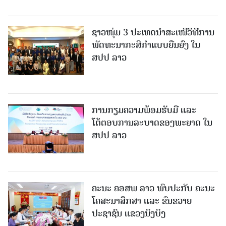
ຊາວໜຸ່ມ 3 ປະເທດນຳສະເໜີວິທີການ
ພັດທະນາກະສິກຳແບບຍືນຍົງ ໃນ
ສປປ ລາວ
ການກຽມຄວາມພ້ອມຮັບມື ແລະ
ໂຕ້ຕອບການລະບາດຂອງພະຍາດ ໃນ
ສປປ ລາວ
ຄະນະ ຄອສພ ລາວ ພົບປະກັບ ຄະນະ
ໂຄສະນາສຶກສາ ແລະ ຂົນຂວາຍ
ປະຊາຊົນ ແຂວງນິງບິງ