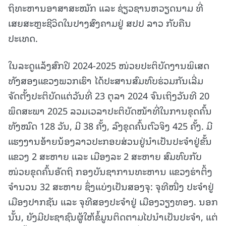
ຖິທະຫານອາສາສະໝັກ ແລະ ຊ່ຽວຊານຫວຽດນາມ ທີ່
ເສຍສະຫຼະຊີວິດໃນປາງສົງຄາມຢູ່ ສປປ ລາວ ກັບຄືນ
ປະເທດ.
ໃນລະດູແລ້ງສົກປີ 2024-2025 ໜ່ວຍປະຕິບັດງານພິເສດ
ທັງສອງແຂວງພວກເຮົາ ໄດ້ປະສານສົມທົບຮ່ວມກັນເລີ່ມ
ຈັດຕັ້ງປະຕິບັດແຕ່ວັນທີ່ 23 ຕຸລາ 2024 ຈົນເຖິງວັນທີ 20
ພຶດສະພາ 2025 ລວມເວລາປະຕິບັດໜ້າທີ່ໃນການຂຸດຄົ້ນ
ທັງໝົດ 128 ວັນ, ມີ 38 ຄັ້ງ, ລົງຂຸດຄົ້ນຕົວຈິງ 425 ຄັ້ງ. ມີ
ແຮງງານອ້າຍນ້ອງລາວປະກອບສ່ວນຢູ່ນໍາເປັນປະຈໍາຢູ່ຂັ້ນ
ແຂວງ 2 ສະຫາຍ ແລະ ເມືອງລະ 2 ສະຫາຍ ສົມທົບກັບ
ໜ່ວຍຂຸດຄົ້ນອັດຖິ ກອງບັນຊາການທະຫານ ແຂວງຮ່າຕິ້ງ
ຈໍານວນ 32 ສະຫາຍ ຊຶ່ງແບ່ງເປັນສອງຈຸ: ຈຸທີໜື່ງ ປະຈໍາຢູ່
ເມືອງປາກຊັນ ແລະ ຈຸທີສອງປະຈໍາຢູ່ ເມືອງວຽງທອງ. ນອກ
ນັ້ນ, ຍັງມີປະຊາຊົນຜູ້ໃຫ້ຂໍ້ມູນຕິດຕາມໄປນຳເປັນປະຈຳ, ແຕ່