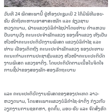
ວັນທີ 24 ພຶດສະພານີ້ ຢູ່ຫ້ອງປະຊູມເບີ 2 ໄດ້ມີພິທີມອບ-
ຮັບ ອັດຖິທະຫານອາສາສະໝັກ ແລະ ຊ່ຽວຊານ
ຫວຽດນາມ, ຝ່າຍແຂວງບໍລິຄຳໄຊນຳໂດຍທ່ານ ຄຳແຫວນ
ປັນຍານຸວົງ ຄະນະປະຈຳພັກແຂວງ ຮອງເຈົ້າແຂວງ ທັງເປັນ
ຫົວໜ້າຄະນະປະຕິບັດງານພິເສດ ແຂວງບໍລິຄຳໄຊ ແລະ
ທ່ານ ເຢືອງເຕິດຖັງ ຄະນະປະຈຳພັກແຂວງ ຮອງປະທານ
ຄະນະກຳມະການປະຊາຊົນແຂວງ ຫົວໜ້າຄະນະປະຕິບັດ
ງານພິເສດ ແຂວງຮາຕິ່ງ. ໂດຍປະຕິບັດຕາມເນື້ອໃນຈິດໃຈ
ການຊີ້ນຳຂອງສອງພັກ-ສອງລັດຖະບານ
ແລະ ຄະນະປະຕິບັດງານພິເສດຂອງສອງປະເທດ ລາວ-
ຫວຽດນາມ, ໂດຍສະເພາະແຂວງບໍລິຄຳໄຊ-ຮ່າຕິ່ງ ກ່ຽວກັບ
ວຽກງານການຊອກຫາ, ຂຸດຄົ້ນ, ມອບ-ຮັບ ແລະ ຈັດສົ່ງອັດ