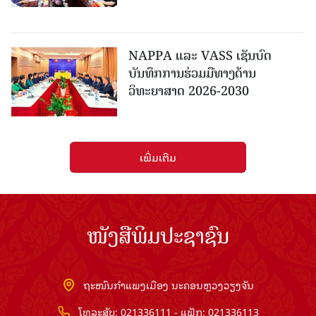
NAPPA ແລະ VASS ເຊັນບົດ
ບັນທຶກການຮ່ວມມືທາງດ້ານ
ວິທະຍາສາດ 2026-2030
ເພີ່ມເຕີມ
ໜັງສືພິມປະຊາຊົນ
ຖະໜົນກຳແພງເມືອງ ນະຄອນຫຼວງວຽງຈັນ
ໂທລະສັບ: 021336111 - ແຟັກ: 021336113