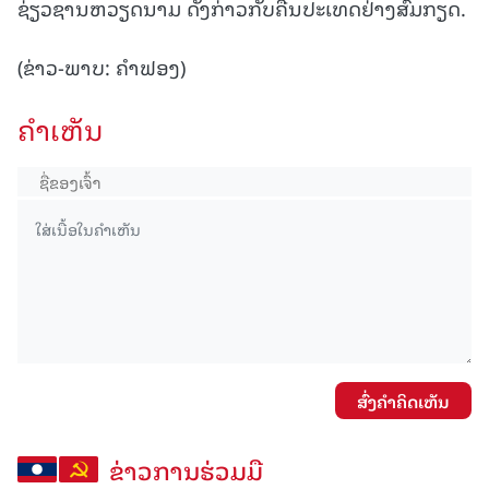
ຊ່ຽວຊານຫວຽດນາມ ດັ່ງກ່າວກັບຄືນປະເທດຢ່າງສົມກຽດ.
(ຂ່າວ-ພາບ: ຄຳຟອງ)
ຄໍາເຫັນ
ສົ່ງຄໍາຄິດເຫັນ
ຂ່າວການຮ່ວມມື