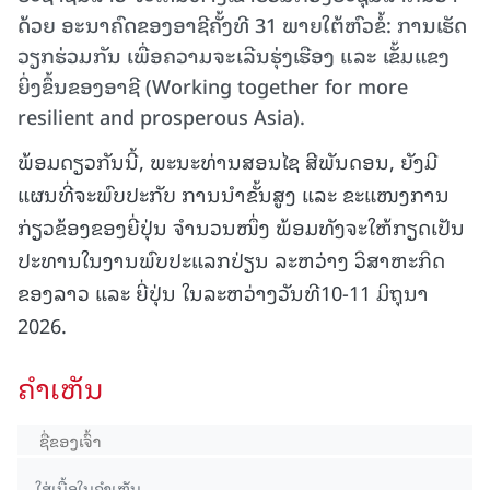
ດ້ວຍ ອະນາຄົດ​ຂອງ​ອາຊີຄັ້ງ​ທີ 31 ພາຍໃຕ້ຫົວຂໍ້: ການເຮັດ
ວຽກຮ່ວມກັນ ເພື່ອຄວາມຈະເລີນຮຸ່ງເຮືອງ ແລະ ເຂັ້ມແຂງ
ຍິ່ງຂຶ້ນຂອງອາຊີ (Working together for more
resilient and prosperous Asia).
ພ້ອມດຽວກັນນີ້, ພະນະທ່ານສອນໄຊ ສີພັນດອນ, ຍັງມີ
ແຜນທີ່ຈະພົບປະກັບ ການນໍາຂັ້ນສູງ ແລະ ຂະແໜງການ
ກ່ຽວຂ້ອງຂອງຍີ່ປຸ່ນ ຈໍານວນໜຶ່ງ ພ້ອມທັງຈະໃຫ້ກຽດເປັນ
ປະທານໃນງານພົບປະແລກປ່ຽນ ລະຫວ່າງ ວິສາຫະກິດ
ຂອງລາວ ແລະ ຍີ່ປຸ່ນ ໃນລະຫວ່າງວັນທີ10-11 ມິຖຸນາ
2026.
ຄໍາເຫັນ