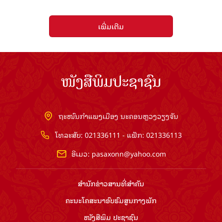
ເພີ່ມເຕີມ
ໜັງສືພິມປະຊາຊົນ
ຖະໜົນກຳແພງເມືອງ ນະຄອນຫຼວງວຽງຈັນ
ໂທລະສັບ: 021336111 - ແຟັກ: 021336113
ອີເມວ:
pasaxonn@yahoo.com
ສຳ​ນັກ​ຂ່າວ​ສານ​ທີ່​ສຳ​ຄັນ​
ຄະນະໂຄສະນາອົບຮົມ​ສູນ​ກາງ​ພັກ
ໜັງສືພິມ ປະ​ຊາ​ຊົນ