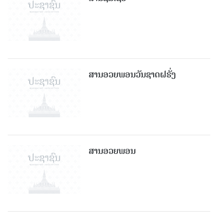
ສານອວຍພອນວັນຊາດຝຣັ່ງ
ສານອວຍພອນ