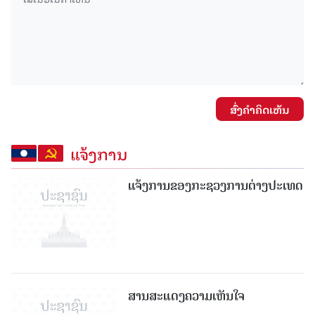
ສົ່ງຄໍາຄິດເຫັນ
ແຈ້ງການ
ແຈ້ງການຂອງກະຊວງການຕ່າງປະເທດ
ສານສະແດງຄວາມເຫັນໃຈ