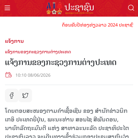
ຕ້ອນຮັບປີທ່ອງທ່ຽວລາວ 2024 ປະຊາຊົນລາວທຸ
ແຈ້ງການ
ແຈ້ງການຂອງກະຊວງການຕ່າງປະເທດ
ແຈ້ງການຂອງກະຊວງການຕ່າງປະເທດ
10:10 08/06/2026
ໂດຍຕອບສະໜອງຕາມຄໍາເຊື້ອເຊີນ ຂອງ ສຳນັກຂ່າວນິກ
ເກອິ ປະເທດຍີ່ປຸ່ນ, ພະນະທ່ານ ສອນໄຊ ສີພັນດອນ,
ນາຍົກລັດຖະມົນຕີ ແຫ່ງ ສາທາລະນະລັດ ປະຊາທິປະໄຕ
ປະຊາຊົນລາວ ຈະເດີນທາງເຂົ້າຮ່ວມກອງ​ປະຊຸມ​ສາກົນວ່າ