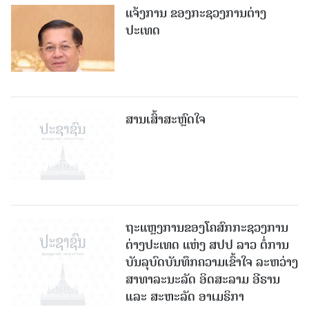
ແຈ້ງການ ຂອງກະຊວງການຕ່າງ
ປະເທດ
ສານເສົ້າສະຫຼົດໃຈ
ຖະແຫຼງການຂອງໂຄສົກກະຊວງການ
ຕ່າງປະເທດ ແຫ່ງ ສປປ ລາວ ຕໍ່ການ
ບັນລຸບົດບັນທຶກຄວາມເຂົ້າໃຈ ລະຫວ່າງ
ສາທາລະນະລັດ ອິດສະລາມ ອີຣານ
ແລະ ສະຫະລັດ ອາເມຣິກາ