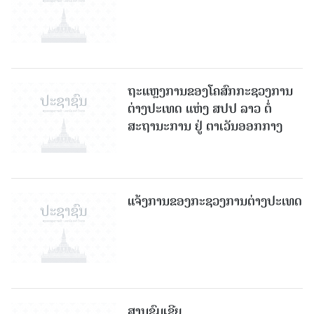
ຖະແຫຼງການຂອງໂຄສົກກະຊວງການ
ຕ່າງປະເທດ ແຫ່ງ ສປປ ລາວ ຕໍ່
ສະຖານະການ ຢູ່ ຕາເວັນອອກກາງ
ແຈ້ງການຂອງກະຊວງການຕ່າງປະເທດ
ສານຊົມເຊີຍ