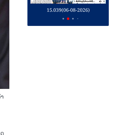
26)
15.039(06-08-2026)
1
ໍາ
ິດ