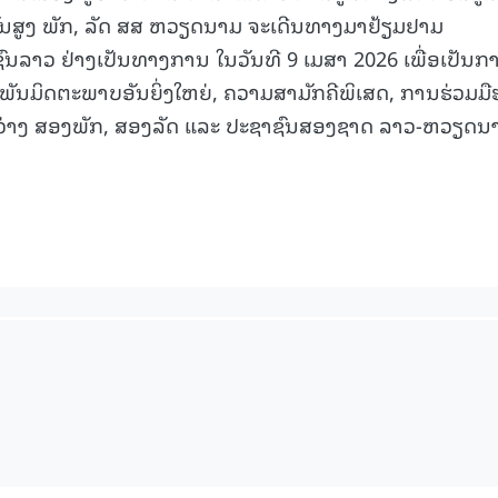
ນສູງ ພັກ, ລັດ ສສ ຫວຽດນາມ ຈະເດີນທາງມາຢ້ຽມຢາມ
ນລາວ ຢ່າງເປັນທາງການ ໃນວັນທີ 9 ເມສາ 2026 ເພື່ອເປັນກ
ັນມິດຕະພາບອັນຍິ່ງໃຫຍ່, ຄວາມສາມັກຄີພິເສດ, ການຮ່ວມມ
ຫວ່າງ ສອງພັກ, ສອງລັດ ແລະ ປະຊາຊົນສອງຊາດ ລາວ-ຫວຽດນ