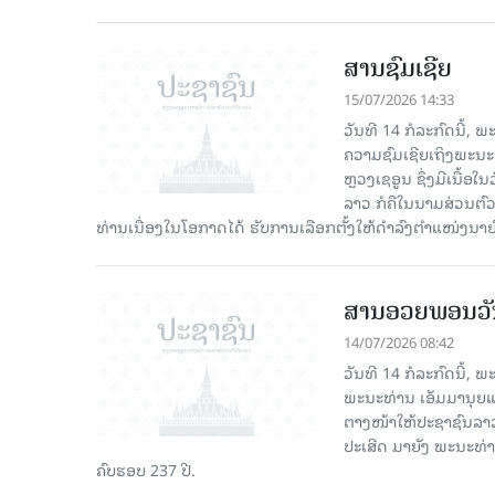
ສານຊົມເຊີຍ
15/07/2026 14:33
ວັນທີ 14 ກໍລະກົດນີ້,
ຄວາມຊົມເຊີຍເຖິງພະນະທ
ຫຼວງເຊອູນ ຊຶ່ງມີເນື້
ລາວ ກໍຄືໃນນາມສ່ວນຕົວ
ທ່ານເນື່ອງໃນໂອກາດໄດ້ ຮັບການເລືອກຕັ້ງໃຫ້ດຳລົງຕຳແໜ່ງນາຍົ
ສານອວຍພອນວັນ
14/07/2026 08:42
ວັນທີ 14 ກໍລະກົດນີ້,
ພະນະທ່ານ ເອັມມານຸຍແອນ
ຕາງໜ້າໃຫ້ປະຊາຊົນລາວ 
ປະເສີດ ມາຍັງ ພະນະທ່
ຄົບຮອບ 237 ປີ.