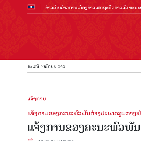
ຂ່າວເດັ່ນ
ຂ່າວການເມືອງ
ຂ່າວເສດຖະກິດ
ຂ່າວວັດທະນະທ
ສະເໜີ
ພັກປປ ລາວ
ແຈ້ງການ
ແຈ້ງການຂອງ​ຄະ​ນະ​ພົວ​ພັນ​ຕ່າງ​ປະ​ເທດ​ສູນ​ກາງ​ພ
ແຈ້ງການຂອງ​ຄະ​ນະ​ພົວ​ພັນ​