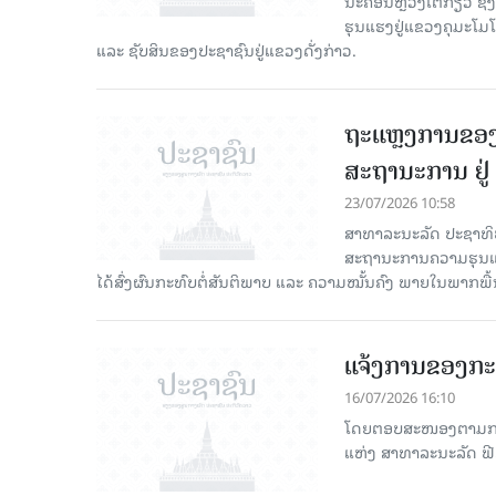
ນະຄອນຫຼວງໂຕກຽວ ຊຶ່ງມີ
ຮຸນແຮງຢູ່ແຂວງຄຸມະໂມໂຕ
ແລະ ຊັບສິນຂອງປະຊາຊົນຢູ່ແຂວງດັ່ງກ່າວ.
ຖະແຫຼງການຂອງ
ສະຖານະການ ຢູ່
23/07/2026 10:58
ສາທາລະນະລັດ ປະຊາທິປະ
ສະຖານະການຄວາມຮຸນແຮງ
ໄດ້ສົ່ງຜົນກະທົບຕໍ່ສັນຕິພາບ ແລະ ຄວາມໝັ້ນຄົງ ພາຍໃນພາກພື
ແຈ້ງການຂອງກ
16/07/2026 16:10
ໂດຍຕອບສະໜອງຕາມການເ
ແຫ່ງ ສາທາລະນະລັດ ຟີລ