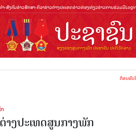
ຳ-ສັງຄົມ
ຂ່າວສືກສາ-ກິລາ
ຂ່າວຕ່າງປະເທດ
ຂ່າວທ່ອງທ່ຽວ
ຂ່າວການຮ່ວມມື
Logi
ຕ້ອນຮັບປີທ່ອງທ່ຽ
ັກ
ຕ່າງ​ປະ​ເທດ​ສູນ​ກາງ​ພັກ