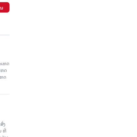
ັນ
ປະເທດ
ະເທດ
ເທດ
ົ່ງ
 ທີ່