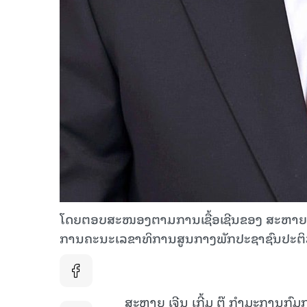
ໂດຍຕອບສະໜອງຕາມການເຊື້ອເຊີນຂອງ ສະຫາຍ ວິໄ
ການຄະນະເລຂາທິການສູນກາງພັກປະຊາຊົນປະຕິ
ສະຫາຍ ເຈີນ ເກີ້ມ ຕູ໊ ກໍາມະການກ