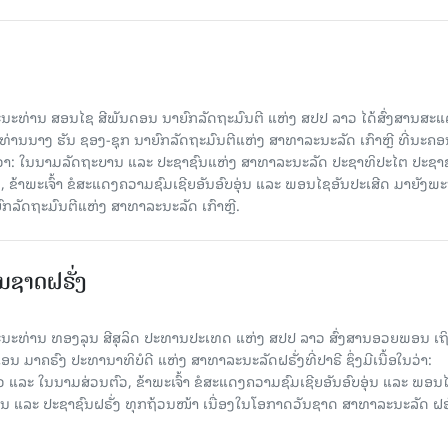
 ພະນະທ່ານ ສອນໄຊ ສີພັນດອນ ນາຍົກລັດຖະມົນຕີ ແຫ່ງ ສປປ ລາວ ໄດ້ສົ່ງສານສະ
່ານນາງ ຮັນ ຊອງ-ຊຸກ ນາຍົກລັດຖະມົນຕີແຫ່ງ ສາທາລະນະລັດ ເກົາຫຼີ ທີ່ນະຄ
ອໃນວ່າ: ໃນນາມລັດຖະບານ ແລະ ປະຊາຊົນແຫ່ງ ສາທາລະນະລັດ ປະຊາທິປະໄຕ ປະຊາ
, ຂ້າພະເຈົ້າ ຂໍສະແດງຄວາມຊົມເຊີຍອັນອົບອຸ່ນ ແລະ ພອນໄຊອັນປະເສີດ ມາຍັງພ
ກລັດຖະມົນຕີແຫ່ງ ສາທາລະນະລັດ ເກົາຫຼີ.
ຊາດຝຣັ່ງ
 ພະນະທ່ານ ທອງລຸນ ສີສຸລິດ ປະທານປະເທດ ແຫ່ງ ສປປ ລາວ ສົ່ງສານອວຍພອນ ເຖ
 ມາຄຣົງ ປະທານາທິບໍດີ ແຫ່ງ ສາທາລະນະລັດຝຣັ່ງທີ່ປາຣີ ຊຶ່ງມີເນື້ອໃນວ່າ:
ແລະ ໃນນາມສ່ວນຕົວ, ຂ້າພະເຈົ້າ ຂໍສະແດງຄວາມຊົມເຊີຍອັນອົບອຸ່ນ ແລະ ພອນ
ານ ແລະ ປະຊາຊົນຝຣັ່ງ ທຸກຖ້ວນໜ້າ ເນື່ອງໃນໂອກາດວັນຊາດ ສາທາລະນະລັດ ຝຣັ