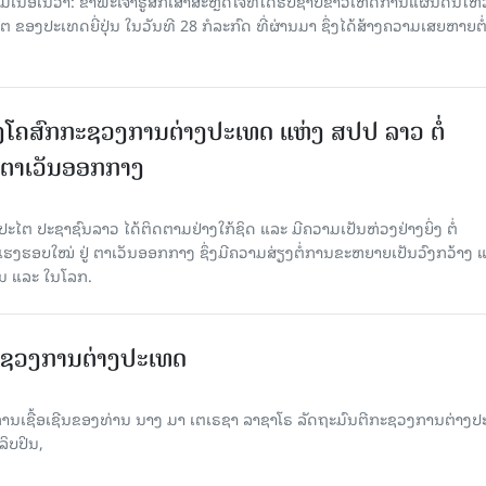
ເນື້ອໃນວ່າ: ຂ້າພະເຈົ້າຮູ້ສຶກເສົ້າສະຫຼົດໃຈທີ່ໄດ້ຮັບຊາບຂ່າວເຫດການແຜ່ນດິນໄຫ
 ຂອງປະເທດຍີ່ປຸ່ນ ໃນວັນທີ 28 ກໍລະກົດ ທີ່ຜ່ານມາ ຊຶ່ງໄດ້ສ້າງຄວາມເສຍຫາຍຕໍ່
ໂຄສົກກະຊວງການຕ່າງປະເທດ ແຫ່ງ ສປປ ລາວ ຕໍ່
 ຕາເວັນອອກກາງ
ໄຕ ປະຊາຊົນລາວ ໄດ້ຕິດຕາມຢ່າງໃກ້ຊິດ ແລະ ມີຄວາມເປັນຫ່ວງຢ່າງຍິ່ງ ຕໍ່
ຮອບໃໝ່ ຢູ່ ຕາເວັນອອກກາງ ຊຶ່ງມີຄວາມສ່ຽງຕໍ່ການຂະຫຍາຍເປັນວົງກວ້າງ 
້ນ ແລະ ໃນໂລກ.
ະຊວງການຕ່າງປະເທດ
ຊື້ອເຊີນຂອງທ່ານ ນາງ ມາ ເຕເຣຊາ ລາຊາໂຣ ລັດຖະມົນຕີກະຊວງການຕ່າງປ
ິບປິນ,