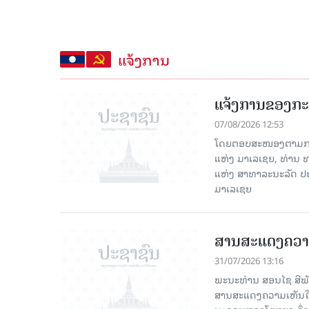
ແຈ້ງການ
ແຈ້ງການຂອງກ
07/08/2026 12:53
ໂດຍຕອບສະໜອງຕາມການເ
ແຫ່ງ ມາເລເຊຍ, ທ່ານ
ແຫ່ງ ສາທາລະນະລັດ ປ
ມາເລເຊຍ
ສານສະແດງຄວາ
31/07/2026 13:16
ພະນະທ່ານ ສອນໄຊ ສີພັ
ສານສະແດງຄວາມເຫັນໃຈ ເ