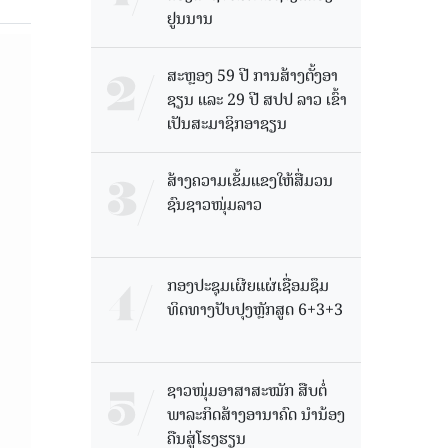
ຢູນນານ
ສະຫຼອງ 59 ປີ ການສ້າງຕັ້ງອາ
ຊຽນ ແລະ 29 ປີ ສປປ ລາວ ເຂົ້າ
ເປັນສະມາຊິກອາຊຽນ
ສ້າງຄວາມເຂັ້ມແຂງໃຫ້ສື່ມວນ
ຊົນຊາວໜຸ່ມລາວ
ກອງປະຊຸມເຜີຍແຜ່ເຊື່ອມຊຶມ
ທິດທາງປັບປຸງຫຼັກສູດ 6+3+3
ຊາວໜຸ່ມອາສາສະໝັກ ສືບຕໍ່
ພາລະກິດສ້າງອານາຄົດ ນໍານ້ອງ
ຄືນສູ່ໂຮງຮຽນ