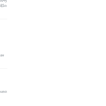
ວຢ່າງ
ຊີວິດ
ແລະ
ະເທດ