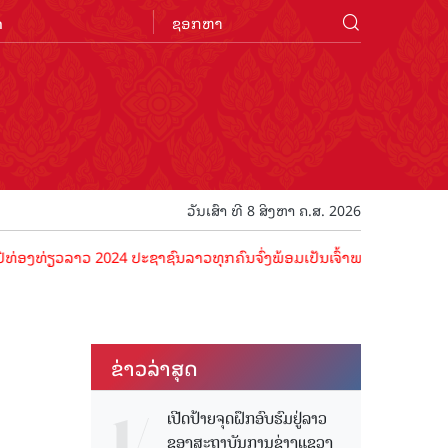
n
ວັນເສົາ ທີ 8 ສິງຫາ ຄ.ສ. 2026
ວລາວ 2024 ປະຊາຊົນລາວທຸກຄົນຈົ່ງພ້ອມເປັນເຈົ້າພາບທີ່ດີ ຕ້ອນຮັບນັກທ່ອງ
ຂ່າວ​ລ່າ​ສຸດ
ເປີດປ້າຍຈຸດຝຶກອົບຮົມຢູ່ລາວ
ຂອງສະຖາບັນການຊ່າງແຂວງ