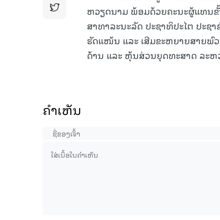
ຫວຽດນາມ ພ້ອມດ້ວຍຄະນະຜູ້ແທນຂັ້
ສາທາລະນະລັດ ປະຊາທິປະໄຕ ປະຊາຊົ
ຮັດແໜ້ນ ແລະ ເສີມຂະຫຍາຍສາຍພົວພ
ດ້ານ ແລະ ຫຸ້ນສ່ວນຍຸດທະສາດ ລະ
ຄໍາເຫັນ