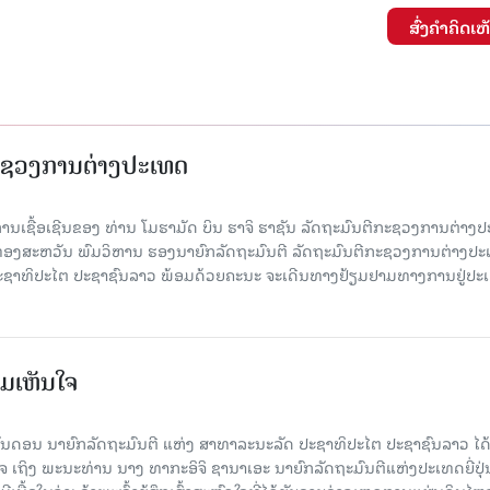
ສົ່ງຄໍາຄິດເຫ
ະຊວງການຕ່າງປະເທດ
ຊື້ອເຊີນຂອງ ທ່ານ ໂມຮາມັດ ບິນ ຮາຈິ ຮາຊັນ ລັດຖະມົນຕີກະຊວງການຕ່າງ
 ທອງສະຫວັນ ພົມວິຫານ ຮອງນາຍົກລັດຖະມົນຕີ ລັດຖະມົນຕີກະຊວງການຕ່າງປ
ະຊາທິປະໄຕ ປະຊາຊົນລາວ ພ້ອມດ້ວຍຄະນະ ຈະເດີນທາງຢ້ຽມຢາມທາງການຢູ່ປະ
ມເຫັນໃຈ
ນດອນ ນາຍົກລັດຖະມົນຕີ ແຫ່ງ ສາທາລະນະລັດ ປະຊາທິປະໄຕ ປະຊາຊົນລາວ ໄດ້ສ
ຖິງ ພະນະທ່ານ ນາງ ທາກະອິຈິ ຊານາເອະ ນາຍົກລັດຖະມົນຕີແຫ່ງປະເທດຍີ່ປຸ່ນ