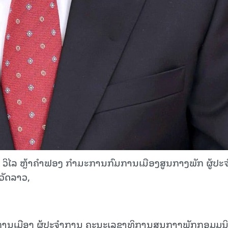
15.040(07-08-20
ລ ຫຼ້າຄໍາຟອງ ກໍາມະການກົມການເມືອງສູນກາງພັກ ຜູ້ປະຈ
ວັດລາວ,
ົມການເມືອງ ຜູ້ປະຈໍາການ ຄະນະເລຂາທິການສູນກາງພັກກອມມູນ