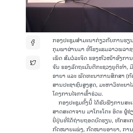
ກອງປະຊຸມສຳມະນາກ່ຽວກັບການຮຽນຮູ
ກຸມພາຜ່ານມາ ທີ່ໂຮງແຮມລາວພລາ
ເພັດ ສົມວໍລະຈິດ ຮອງຫົວໜ້າອົງກ
ຈັນ ຮອງລັດຖະມົນຕີກະຊວງຍຸຕິທຳ,
ອາຍາ ແລະ ພັດທະນາການສຶກສາ (ກົ
ສານປະຊາຊົນສູງສຸດ, ມະຫາວິທະຍາໄລ
ໂຄງການໄຈກາເຂົ້າຮ່ວມ.
ກອງປະຊຸມຄັ້ງນີ້ ໄດ້ຮັບຟັງການສະ
ສາດສະດາຈານ ມາໂກະໂຕະ ອິດະ ຜູ
ຍີ່ປຸ່ນທີ່ໄດ້ຖ່າຍຖອດບົດຮຽນ, ທ
ກົດໝາຍແພ່ງ, ກົດໝາຍອາຍາ, ການກຳນົ