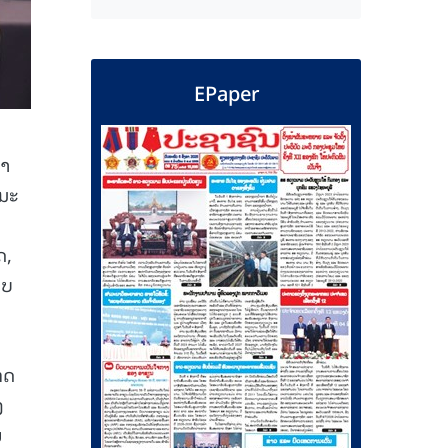
EPaper
ຄຳ
ມະ
ດ,
ອບ
ທດ
ງ
ນ