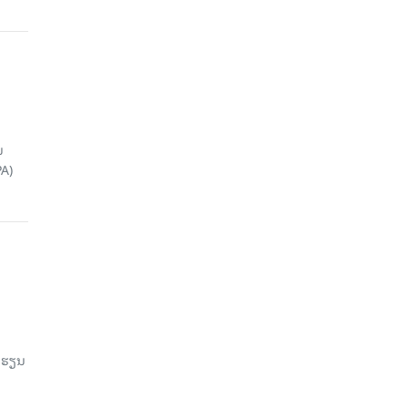
ນ
A)
ົດຮຽນ