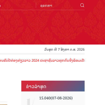
n
ວັນສຸກ ທີ 7 ສິງຫາ ຄ.ສ. 2026
ີທ່ອງທ່ຽວລາວ 2024 ປະຊາຊົນລາວທຸກຄົນຈົ່ງພ້ອມເປັນເຈົ້າພາບທີ່ດີ ຕ້ອນຮັ
ຂ່າວ​ລ່າ​ສຸດ
15.040(07-08-2026)