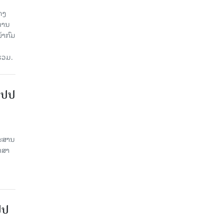
ດງ
ະທານ
້າກົມ
່ວມ.
ສປປ
ປະສານ
ກສາ
ປປ