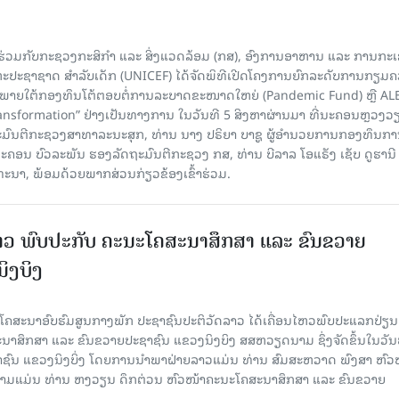
່ວມກັບກະຊວງກະສິກຳ ແລະ ສິ່ງແວດລ້ອມ (ກສ), ອົງການອາຫານ ແລະ ການກະ
ະປະຊາຊາດ ສໍາລັບເດັກ (UNICEF) ໄດ້ຈັດພິທີເປີດໂຄງການຍົກລະດັບການກຽມ
ພາຍໃຕ້ກອງທຶນໂຕ້ຕອບຕໍ່ການລະບາດຂະໜາດໃຫຍ່ (Pandemic Fund) ຫຼື AL
nsformation” ຢ່າງເປັນທາງການ ໃນວັນທີ 5 ສິງຫາຜ່ານມາ ທີ່ນະຄອນຫຼວງວຽ
ະມົນຕີກະຊວງສາທາລະນະສຸກ, ທ່ານ ນາງ ປຣິຍາ ບາຊູ ຜູ້ອຳນວຍການກອງທຶນກ
 ບົວລະພັນ ຮອງລັດຖະມົນຕີກະຊວງ ກສ, ທ່ານ ບີລາລ ໂອແຣັງ ເຊັບ ດູຮານີ ຜ
ທະນາ, ພ້ອມດ້ວຍພາກສ່ວນກ່ຽວຂ້ອງເຂົ້າຮ່ວມ.
ວ ພົບປະກັບ ຄະນະໂຄສະນາສຶກສາ ແລະ ຂົນຂວາຍ
ິງບິງ
ຄສະນາອົບຮົມສູນກາງພັກ ປະຊາຊົນປະຕິວັດລາວ ໄດ້ເຄື່ອນໄຫວພົບປະແລກປ່ຽນ
າສຶກສາ ແລະ ຂົນຂວາຍປະຊາຊົນ ແຂວງນິງບິງ ສສຫວຽດນາມ ຊຶ່ງຈັດຂຶ້ນໃນວັນ
ຊາຊົນ ແຂວງນິງບິ່ງ ໂດຍການນຳພາຝ່າຍລາວແມ່ນ ທ່ານ ສົມສະຫວາດ ພົງສາ ຫົວ
ນາມແມ່ນ ທ່ານ ຫງວຽນ ດຶກຕ່ວນ ຫົວໜ້າຄະນະໂຄສະນາສຶກສາ ແລະ ຂົນຂວາຍ