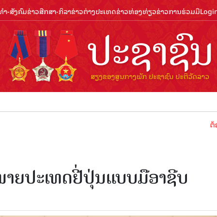
ຳ-ສັງຄົມ
ຂ່າວສືກສາ-ກິລາ
ຂ່າວຕ່າງປະເທດ
ຂ່າວທ່ອງທ່ຽວ
ຂ່າວການຮ່ວມມື
Logi
ຕ້ອນຮັບປ
າຍປະເທດຢີ່ປຸ່ນແບບມືອາຊີບ