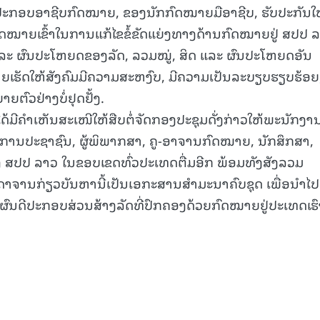
ູ້ປະກອບອາຊີບກົດໝາຍ, ຂອງນັກກົດໝາຍມືອາຊີບ, ຮັບປະກັນໃ
15.040(07-08-20
າຍເຂົ້າໃນການແກ້ໄຂຂໍ້ຂັດແຍ່ງທາງດ້ານກົດໝາຍຢູ່ ສປປ 
 ແລະ ຜົນປະໂຫຍດຂອງລັດ, ລວມໝູ່, ສິດ ແລະ ຜົນປະໂຫຍດອັນ
ຮັດໃຫ້ສັງຄົມມີຄວາມສະຫງົບ, ມີຄວາມເປັນລະບຽບຮຽບຮ້ອຍ
ົວຢ່າງບໍ່ຢຸດຢັ້ງ.
ໄດ້ມີຄໍາເຫັນສະເໜີໃຫ້ສືບຕໍ່ຈັດກອງປະຊຸມດັ່ງກ່າວໃຫ້ພະນັກງາ
ນປະຊາຊົນ, ຜູ້ພິພາກສາ, ຄູ-ອາຈານກົດໝາຍ, ນັກສຶກສາ,
ປປ ລາວ ໃນຂອບເຂດທົ່ວປະເທດຕື່ມອີກ ພ້ອມທັງສັງລວມ
າຈານກ່ຽວບັນຫານີ້ເປັນເອກະສານສຳມະນາຄົບຊຸດ ເພື່ອນຳໄປ
ັບຜົນດີປະກອບສ່ວນສ້າງລັດທີ່ປົກຄອງດ້ວຍກົດໝາຍຢູ່ປະເທດເຮົ