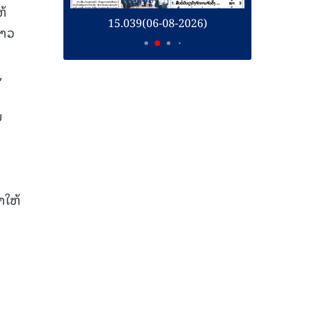
ຫ້
26)
15.039(06-08-2026)
1
ລາວ
,
ນ
າໃຫ້