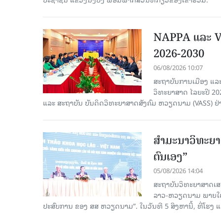
NAPPA ແລະ VA
2026-2030
06/08/2026 10:07
ສະຖາບັນການເມືອງ ແລະ
ວິທະຍາສາດ ໄລຍະປີ 2
ແລະ ສະຖາບັນ ບັນດິດວິທະຍາສາດສັງຄົມ ຫວຽດນາມ (VASS) ຢ່າ
ສຳມະນາວິທະຍາສ
ຕົນເອງ”
05/08/2026 14:04
ສະຖາບັນວິທະຍາສາດເສ
ລາວ-ຫວຽດນາມ ພາຍໃຕ້ຫົ
ປະສົບການ ຂອງ ສສ ຫວຽດນາມ”. ໃນວັນທີ 5 ສິງຫານີ້, ທີ່ໂຮງ