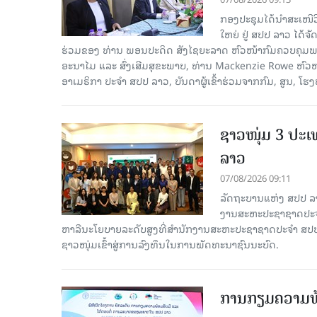
ກອງປະຊຸມໄດ້ນຳສະເໜ
ໃຫຍ່ ຢູ່ ສປປ ລາວ ໄດ້
ຮ່ວມຂອງ ທ່ານ ພອນປະດິດ ສັງໄຊຍະລາດ ຫົວໜ້າກົມຄວບຄຸມພະ
ອະນາໄມ ແລະ ສົ່ງເສີມສຸຂະພາບ, ທ່ານ Mackenzie Rowe ຫົ
ອາເມຣິກາ ປະຈຳ ສປປ ລາວ, ບັນດາຜູ້ເຂົ້າຮ່ວມຈາກກົມ, ສູນ, 
ຊາວໜຸ່ມ 3 ປະ
ລາວ
07/08/2026 09:11
ລັດຖະບານແຫ່ງ ສປປ ລ
ງານສະຫະປະຊາຊາດປະຈຳ
ຫາລືນະໂຍບາຍລະດັບສູງທີ່ສຳນັກງານສະຫະປະຊາຊາດປະຈຳ ສປປ ລ
ຊາວໜຸ່ມເຂົ້າສູ່ການລົງທຶນໃນການພັດທະນາຊົນນະບົດ.
ການກຽມຄວາມພ້