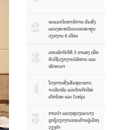
ພະແນກໂຍທາທິການ-ຂົນສົ່ງ
ແຂວງສະຫວັນນະເຂດສະຫຼຸບ
ວຽກງານ 6 ເດືອນ
ມອບລົດຈັກໃຫ້ 3 ຕາແສງ ເພື່ອ
ຮັບໃຊ້ວຽກງານບໍລິຫານ ແລະ
ພັດທະນາ
ໂຄງການສົ່ງເສີມສຸຂະພາບ
ຈະເລີນພັນ ແມ່ເດັກເກີດໃໝ່
ເດັກນ້ອຍ ແລະ ໄວໜຸ່ມ
ການນຳ ແຂວງຫຼວງພະບາງ
ຊຸກຍູ້ວຽກງານຮອບດ້ານຢູ່ເມືອງ
ວຽງຄໍາ