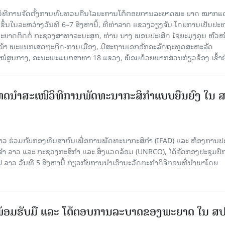
ີວິທີການຈັດຕັ້ງການທົບທວນຄືນໄລຍະການໂຕ້ຕອບການລະບາດພະ ຍາດ ໝາກແ
ຈັດຂຶ້ນໃນລະຫວ່າງວັນທີ 6–7 ສິງຫານີ້, ທີ່ທ່າລາດ ແຂວງວຽງຈັນ ໂດຍການເປັນປ
ຍາດຕິດຕໍ່ ກະຊວງສາທາລະນະສຸກ, ທ່ານ ນາງ ພອນປະເສີດ ໄຊຍະມຸງຄຸນ ຫົວໜ
ວໜ້າ ພະແນກເສດຖະກິດ-ການເມືອງ, ມີສະຖານເອກອັກຄະລັດຖະທູດສະຫະລັດ
ໂຮງໝໍສູນກາງ, ຄະນະພະແນກສາທາ 18 ແຂວງ, ພ້ອມດ້ວຍພາກສ່ວນກ່ຽວຂ້ອງ ເຂົ້າຮ
ເທດນຳສະເໜີວິທີການພັດທະນາກະສິກຳແບບຍືນຍົງ ໃນ 
າວ ຮ່ວມກັບກອງທຶນສາກົນເພື່ອການພັດທະນາກະສິກຳ (IFAD) ແລະ ຫ້ອງການ
 ລາວ ແລະ ກະຊວງກະສິກຳ ແລະ ສິ່ງແວດລ້ອມ (UNRCO), ໄດ້ຈັດກອງປະຊຸມປຶ
າວ ວັນທີ 5 ສິງຫານີ້ ກ່ຽວກັບການນຳເອົານະວັດຕະກຳດິຈິຕອນທີ່ນຳພາໂດຍ
ອມຮັບມື ແລະ ໂຕ້ຕອບການລະບາດຂອງພະຍາດ ໃນ ສ