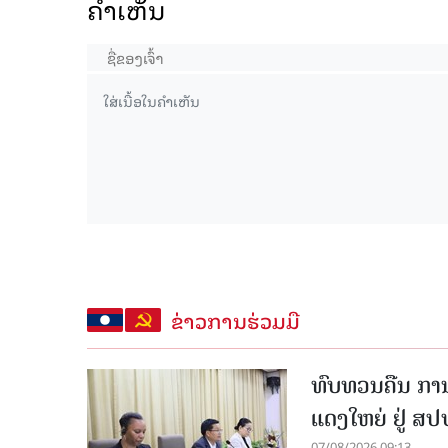
ຄໍາເຫັນ
ຂ່າວການຮ່ວມມື
ທົບທວນຄືນ ກາ
ແດງໃຫຍ່ ຢູ່ ສ
07/08/2026 09:13