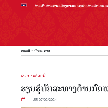
ຂ່າວເດັ່ນ
ຂ່າວການເມືອງ
ຂ່າວເສດຖະກິດ
ຂ່າວວັດທະນະທ
ສະເໜີ
ພັກປປ ລາວ
ຂ່າວການຮ່ວມມື
ຮຽນຮູ້ທັກສະທາງດ້ານກົດໝ
11:55 07/02/2024