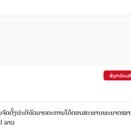
ສົ່ງຄໍາຄິດເຫ
ນຈັດຕັ້ງປະຕິບັດມາດຕະການໂຕ້ຕອບສະພາບພະຍາດໝ
ປປ ລາວ