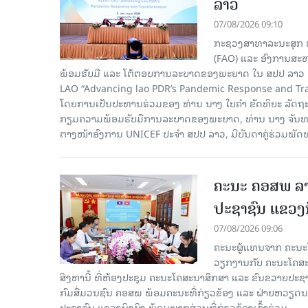
ລາວ
07/08/2026 09:10
ກະຊວງສາທາລະນະສຸກ ຮ
(FAO) ແລະ ອົງການສະຫ
ພ້ອມຮັບມື ແລະ ໂຕ້ຕອບການລະບາດຂອງພະຍາດ ໃນ ສປປ ລາວ 
LAO “Advancing lao PDR’s Pandemic Response and Tra
ໂດຍການເປັນປະທານຮ່ວມຂອງ ທ່ານ ນາງ ໃບຄໍາ ຂັດທິຍະ ລັດຖ
ກຽມຄວາມພ້ອມຮັບມືການລະບາດຂອງພະຍາດ, ທ່ານ ນາງ ຈັນທະຄອນ
ຕາງໜ້າອົງການ UNICEF ປະຈໍາ ສປປ ລາວ, ມີບັນດາຄູ່ຮ່ວມພັດ
ຄະນະ ຄອສພ ລາ
ປະຊາຊົນ ແຂວງນ
07/08/2026 09:06
ຄະນະຜູ້ແທນຈາກ ຄະນະໂ
ວຽກງານກັບ ຄະນະໂຄສະນ
ສິງຫານີ້ ທີ່ຫ້ອງປະຊຸມ ຄະນະໂຄສະນາສຶກສາ ແລະ ຂົນຂວາຍປະ
ກົມສື່ມວນຊົນ ຄອສພ ພ້ອມຄະນະທີ່ກ່ຽວຂ້ອງ ແລະ ຝ່າຍຫວຽດ
ປະຊາຊົນ ແຂວງນິງບິງ ພ້ອມພາກສ່ວນທີ່ກ່ຽວຂ້ອງເຂົ້າຮ່ວມ.