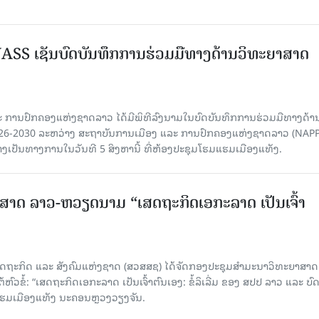
SS ເຊັນບົດບັນທຶກການຮ່ວມມືທາງດ້ານວິທະຍາສາດ
 ການປົກຄອງແຫ່ງຊາດລາວ ໄດ້ມີພິທີລົງນາມໃນບົດບັນທຶກການຮ່ວມມືທາງດ້າ
026-2030 ລະຫວ່າງ ສະຖາບັນການເມືອງ ແລະ ການປົກຄອງແຫ່ງຊາດລາວ (NAPP
ງເປັນທາງການໃນວັນທີ 5 ສິງຫານີ້ ທີ່ຫ້ອງປະຊຸມໂຮມແຮມເມືອງແທັງ.
າດ ລາວ-ຫວຽດນາມ “ເສດຖະກິດເອກະລາດ ເປັນເຈົ້າ
ດຖະກິດ ແລະ ສັງຄົມແຫ່ງຊາດ (ສວສສຊ) ໄດ້ຈັດກອງປະຊຸມສຳມະນາວິທະຍາສາດ
ວຂໍ້: “ເສດຖະກິດເອກະລາດ ເປັນເຈົ້າຕົນເອງ: ຂໍ້ລິເລີ່ມ ຂອງ ສປປ ລາວ ແລະ ບ
 ແຮມເມືອງແທັງ ນະຄອນຫຼວງວຽງຈັນ.