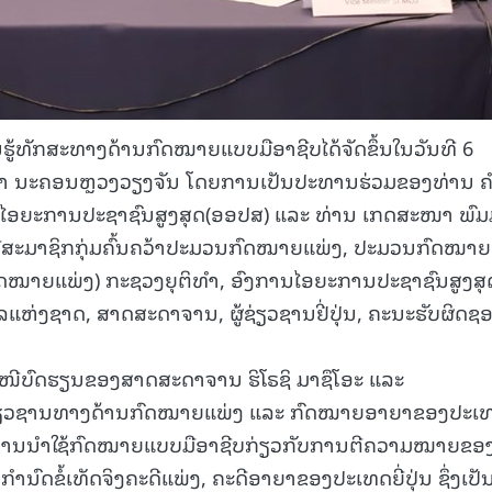
້ທັກສະທາງດ້ານກົດໝາຍແບບມືອາຊີບໄດ້ຈັດຂຶ້ນໃນວັນທີ 6
ຊາ ນະຄອນຫຼວງວຽງຈັນ ໂດຍການເປັນປະທານຮ່ວມຂອງທ່ານ 
ານໄອຍະການປະຊາຊົນສູງສຸດ(ອອປສ) ແລະ ທ່ານ ເກດສະໜາ ພົມ
 ມີສະມາຊິກກຸ່ມຄົ້ນຄວ້າປະມວນກົດໝາຍແພ່ງ, ປະມວນກົດໝາຍ
ດໝາຍແພ່ງ) ກະຊວງຍຸຕິທຳ, ອົງການໄອຍະການປະຊາຊົນສູງສຸ
ແຫ່ງຊາດ, ສາດສະດາຈານ, ຜູ້ຊ່ຽວຊານຢີ່ປຸ່ນ, ຄະນະຮັບຜິດຊ
ເໜີບົດຮຽນຂອງສາດສະດາຈານ ຮິໂຣຊິ ມາຊຶໂອະ ແລະ
້ຊ່ຽວຊານທາງດ້ານກົດໝາຍແພ່ງ ແລະ ກົດໝາຍອາຍາຂອງປະເ
ັກສະການນຳໃຊ້ກົດໝາຍແບບມືອາຊີບກ່ຽວກັບການຕີຄວາມໝາຍຂອ
ດຂໍ້ເທັດຈິງຄະດີແພ່ງ, ຄະດີອາຍາຂອງປະເທດຍີ່ປຸ່ນ ຊຶ່ງເປັ