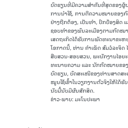
ບົດຮຽນທີ່ມີຄວາມສຳຄັນທີ່ສຸດຂອງຜ
ການນຳໃຊ້, ການຕີຄວາມໝາຍຂອງກົດໝ
ຢ່າງຖືກຕ້ອງ, ເປັນທຳ, ປົກປ້ອງສິດ
ຊອບທຳຂອງພົນລະເມືອງຕາມກົດໝາຍເ
ເສດຖະກິດໄດ້ຮັບການພັດທະນາຂະຫຍາຍຕ
ໂອກາດນີ້, ທ່ານ ຄຳເພັດ ສົມວໍລະຈິດ 
ສືບສວນ-ສອບສວນ, ພະນັກງານໄອຍະກາ
ທະນາຍຄວາມ ແລະ ນັກກົດໝາຍຂອງ ສ
ບົດຮຽນ, ບົດສະເໜີຂອງທ່ານສາດສະດ
ໝູນໃຊ້ເຂົ້າໃນວຽກງານຕົວຈິງໃຫ້ໄດ້ຮ
ນັບມື້ນັບມີຜົນສັກສິດ.
ຂ່າວ-ພາບ: ມະໂນປະພາ