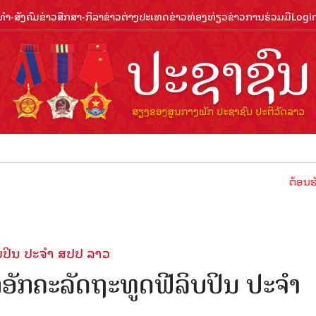
ຳ-ສັງຄົມ
ຂ່າວສືກສາ-ກິລາ
ຂ່າວຕ່າງປະເທດ
ຂ່າວທ່ອງທ່ຽວ
ຂ່າວການຮ່ວມມື
Logi
ຕ້ອນຮັບປີທ່ອງທ່
ລິບປິນ ປະຈຳ ສປປ ລາວ
ກ​ອັກຄະ​ລັດຖະທູດຟີລິບປິນ ປະຈຳ