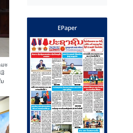
EPaper
ໍາມະ
ລີ
ົນ