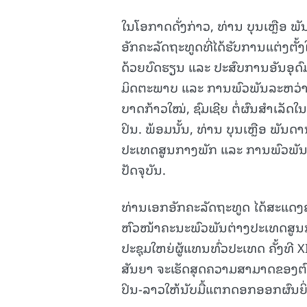
ໃນໂອກາດດັ່ງກ່າວ, ທ່ານ ບຸນເຫຼືອ ພ
ອັກຄະລັດຖະທູດທີ່ໄດ້ຮັບການແຕ່ງຕັ້
ດ້ວຍບົດຮຽນ ແລະ ປະສົບການອັນອຸດົມ
ມິດຕະພາບ ແລະ ການພົວພັນລະຫວ່າງ
ບາດກ້າວໃໝ່, ຊົມເຊີຍ ຕໍ່ຜົນສໍາເລັ
ປິນ. ພ້ອມນັ້ນ, ທ່ານ ບຸນເຫຼືອ ພັນ
ປະເທດສູນກາງພັກ ແລະ ການພົວພັນ
ປັດຈຸບັນ.
ທ່ານເອກອັກຄະລັດຖະທູດ ໄດ້ສະແດງຄວາ
ຫົວໜ້າຄະນະພົວພັນຕ່າງປະເທດສູນກ
ປະຊຸມໃຫຍ່ຜູ້ແທນທົ່ວປະເທດ ຄັ້ງທີ 
ສັນຍາ ຈະເຮັດສຸດຄວາມສາມາດຂອງຕ
ປິນ-ລາວໃຫ້ນັບມື້ແຕກດອກອອກຜົນຍິ່