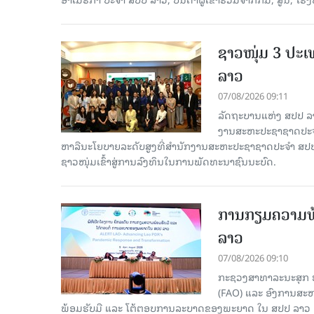
ຊາວໜຸ່ມ 3 ປະ
ລາວ
07/08/2026 09:11
ລັດຖະບານແຫ່ງ ສປປ ລ
ງານສະຫະປະຊາຊາດປະຈຳ
ຫາລືນະໂຍບາຍລະດັບສູງທີ່ສຳນັກງານສະຫະປະຊາຊາດປະຈຳ ສປປ ລ
ຊາວໜຸ່ມເຂົ້າສູ່ການລົງທຶນໃນການພັດທະນາຊົນນະບົດ.
ການກຽມຄວາມພ້
ລາວ
07/08/2026 09:10
ກະຊວງສາທາລະນະສຸກ ຮ
(FAO) ແລະ ອົງການສະຫ
ພ້ອມຮັບມື ແລະ ໂຕ້ຕອບການລະບາດຂອງພະຍາດ ໃນ ສປປ ລາວ 