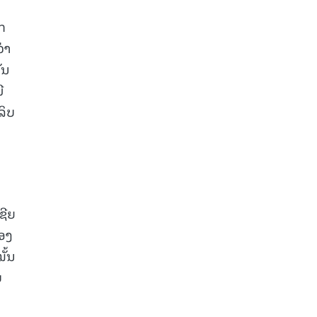
ກ
່າ
ັນ
ີ
ລິບ
ຊີຍ
ອງ
ັ້ນ
ບ