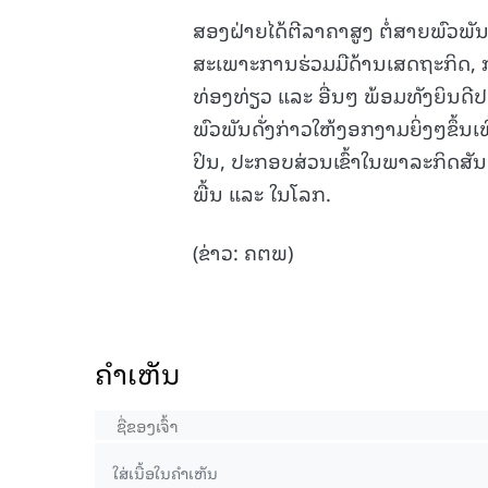
ສອງຝ່າຍໄດ້ຕີລາຄາສູງ ຕໍ່ສາຍພົວພັ
ສະເພາະການຮ່ວມມືດ້ານເສດຖະກິດ, 
ທ່ອງທ່ຽວ ແລະ ອື່ນໆ ພ້ອມທັງຍິນດີ
ພົວພັນດັ່ງກ່າວໃຫ້ງອກງາມຍິ່ງໆຂຶ້ນ
ປິນ, ປະກອບສ່ວນເຂົ້າໃນພາລະກິດສ
ພື້ນ ແລະ ໃນໂລກ.
(ຂ່າວ: ຄຕພ)
ຄໍາເຫັນ