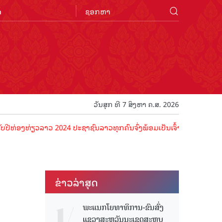
n
ວັນສຸກ ທີ 7 ສິງຫາ ຄ.ສ. 2026
ຽວລາວ 2024 ປະຊາຊົນລາວທຸກຄົນຈົ່ງພ້ອມເປັນເຈົ້າພາບທີ່ດີ ຕ້ອນຮັບນັກທ່ອ
ຂ່າວ​ລ່າ​ສຸດ
ພະແນກໂຍທາທິການ-ຂົນສົ່ງ
ແຂວງສະຫວັນນະເຂດສະຫຼຸບ