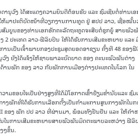
ັນດານຸວົງ ໄດ້ສະແດງຄວາມຍິນດີຕ້ອນຮັບ ແລະ ຊົມເຊີຍຕໍ່ທ່ານເອ
ງໃຫ້ມາປະຕິບັດໜ້າທີ່ວຽກງານການທູດ ຢູ່ ສປປ ລາວ, ເຊື່ອໝັ້ນວ
ສົມບູນຂອງທ່ານເອກອັກຄະລັດຖະທູດຈະສືບຕໍ່ຊຸກຍູ້ ສາຍພົວພ
 2 ປະເທດ ລາວ-ຟີລິບປິນ ໃຫ້ໄດ້ຮັບການເສີມຂະຫຍາຍ ແລະ ມ
ດໃນການເປັນເຈົ້າພາບກອງປະຊຸມສຸດຍອດອາຊຽນ ຄັ້ງທີ 48 ຂອງຟີ
ດານຸວົງ ຍັງໄດ້ແຈ້ງໃຫ້ຊາບພາລະບົດບາດ ຂອງ ຄະນະພົວພັນຕ່າງ
ດ້ານພັກ ຂອງ ລາວ ກັບພັກການເມືອງຕ່າງປະເທດໃນໂລກ ໃນ
ມຂອບໃຈເປັນຢ່າງສູງທີ່ໄດ້ມີໂອກາດເຂົ້າຢ້ຽມຂ່ຳນັບແລະ ຊົມເ
າງພັກທີ່ໄດ້ຮັບການເລືອກຕັ້ງເປັນກໍາມະການສູນກາງພັກໃນກ
XII ຂອງ ພັກ ປປ ລາວ ທີ່ຜ່ານມາ, ພ້ອມທັງຢືນຢັນ ແລະ ໃຫ້ຄໍາໝ
ົນໃນການເສີມຂະຫຍາຍສາຍພົວພັນມິດຕະພາບລະຫວ່າງ ຟີລິ
ງໆຂຶ້ນ.