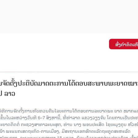
ສົ່ງຄໍາຄິດເຫ
ນຈັດຕັ້ງປະຕິບັດມາດຕະການໂຕ້ຕອບສະພາບພະຍາດໝ
ປປ ລາວ
ີວິທີການຈັດຕັ້ງການທົບທວນຄືນໄລຍະການໂຕ້ຕອບການລະບາດພະ ຍາດ ໝາກແ
ຈັດຂຶ້ນໃນລະຫວ່າງວັນທີ 6–7 ສິງຫານີ້, ທີ່ທ່າລາດ ແຂວງວຽງຈັນ ໂດຍການເປັນປ
ຍາດຕິດຕໍ່ ກະຊວງສາທາລະນະສຸກ, ທ່ານ ນາງ ພອນປະເສີດ ໄຊຍະມຸງຄຸນ ຫົວໜ
ວໜ້າ ພະແນກເສດຖະກິດ-ການເມືອງ, ມີສະຖານເອກອັກຄະລັດຖະທູດສະຫະລັດ
ໂຮງໝໍສູນກາງ, ຄະນະພະແນກສາທາ 18 ແຂວງ, ພ້ອມດ້ວຍພາກສ່ວນກ່ຽວຂ້ອງ ເຂົ້າຮ