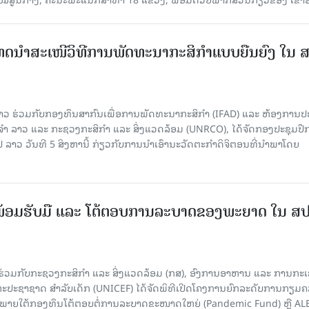
ເທດນຳສະເໜີວິທີການພັດທະນາກະສິກຳແບບຍືນຍົງ ໃນ 
າວ ຮ່ວມກັບກອງທຶນສາກົນເພື່ອການພັດທະນາກະສິກຳ (IFAD) ແລະ ຫ້ອງການ
 ລາວ ແລະ ກະຊວງກະສິກຳ ແລະ ສິ່ງແວດລ້ອມ (UNRCO), ໄດ້ຈັດກອງປະຊຸມປຶ
າວ ວັນທີ 5 ສິງຫານີ້ ກ່ຽວກັບການນຳເອົານະວັດຕະກຳດິຈິຕອນທີ່ນຳພາໂດຍ
ອມຮັບມື ແລະ ໂຕ້ຕອບການລະບາດຂອງພະຍາດ ໃນ ສ
່ວມກັບກະຊວງກະສິກຳ ແລະ ສິ່ງແວດລ້ອມ (ກສ), ອົງການອາຫານ ແລະ ການກະ
ະປະຊາຊາດ ສໍາລັບເດັກ (UNICEF) ໄດ້ຈັດພິທີເປີດໂຄງການຍົກລະດັບການກຽມ
ພາຍໃຕ້ກອງທຶນໂຕ້ຕອບຕໍ່ການລະບາດຂະໜາດໃຫຍ່ (Pandemic Fund) ຫຼື AL