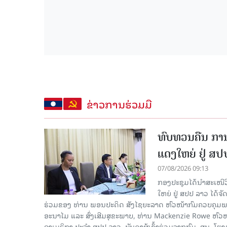
ຂ່າວການຮ່ວມມື
ທົບທວນຄືນ ກາ
ແດງໃຫຍ່ ຢູ່ ສ
07/08/2026 09:13
ກອງປະຊຸມໄດ້ນຳສະເໜ
ໃຫຍ່ ຢູ່ ສປປ ລາວ ໄດ້
ຮ່ວມຂອງ ທ່ານ ພອນປະດິດ ສັງໄຊຍະລາດ ຫົວໜ້າກົມຄວບຄຸມພະ
ອະນາໄມ ແລະ ສົ່ງເສີມສຸຂະພາບ, ທ່ານ Mackenzie Rowe ຫົ
ອາເມຣິກາ ປະຈຳ ສປປ ລາວ, ບັນດາຜູ້ເຂົ້າຮ່ວມຈາກກົມ, ສູນ, 