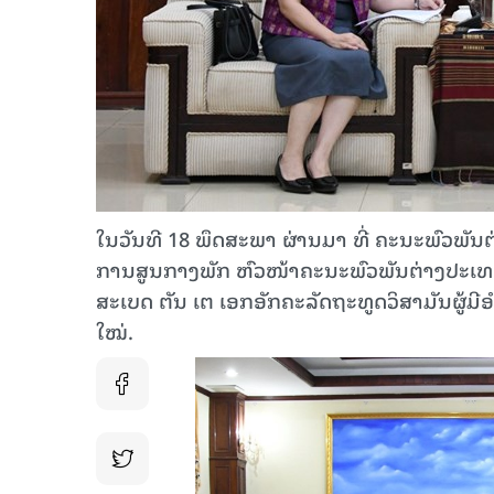
ໃນ​​​ວັນ​ທີ 18 ພຶດສະພາ ຜ່ານມາ ທີ່ ຄະນະ​ພົວພັນ
ການສູນກາງພັກ ຫົວໜ້າ​ຄະນະ​ພົວພັນ​ຕ່າງປະ​ເທດ​ສູນ
ສະເບດ ຕັນ ເຕ ເອກອັກຄະລັດຖະທູດວິສາມັນຜູ້ມີ
ໃໝ່.