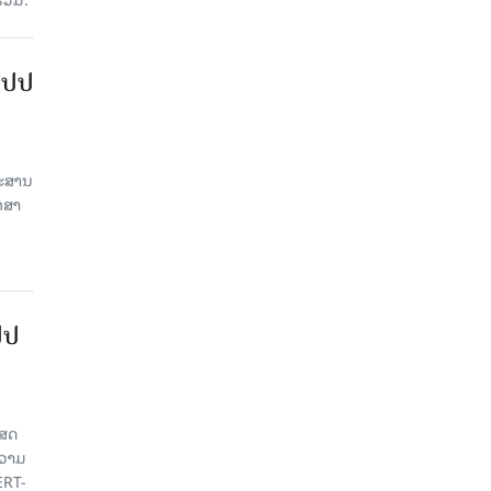
ສປປ
ປະສານ
ກສາ
ປປ
ເສດ
ຄວາມ
ERT-