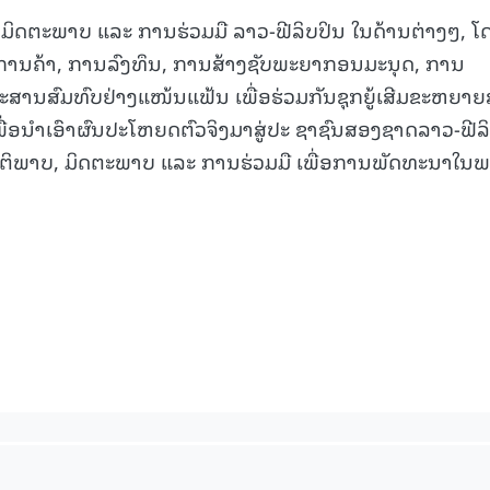
ນມິດຕະພາບ ແລະ ການຮ່ວມມື ລາວ-ຟີລິບປິນ ໃນດ້ານຕ່າງໆ, ໂ
ການຄ້າ, ການລົງທຶນ, ການສ້າງຊັບພະຍາກອນມະນຸດ, ການ
ປະສານສົມທົບຢ່າງແໜ້ນແຟ້ນ ເພື່ອຮ່ວມກັນຊຸກຍູ້ເສີມຂະຫຍາ
ເພື່ອນໍາເອົາຜົນປະໂຫຍດຕົວຈິງມາສູ່ປະ ຊາຊົນສອງຊາດລາວ-ຟີລ
ັນຕິພາບ, ມິດຕະພາບ ແລະ ການຮ່ວມມື ເພື່ອການພັດທະນາໃນ