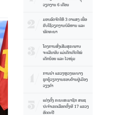
ວຽກງານ 6 ເດືອນ
ມອບລົດຈັກໃຫ້ 3 ຕາແສງ ເພື່ອ
ຮັບໃຊ້ວຽກງານບໍລິຫານ ແລະ
ພັດທະນາ
ໂຄງການສົ່ງເສີມສຸຂະພາບ
ຈະເລີນພັນ ແມ່ເດັກເກີດໃໝ່
ເດັກນ້ອຍ ແລະ ໄວໜຸ່ມ
ການນຳ ແຂວງຫຼວງພະບາງ
ຊຸກຍູ້ວຽກງານຮອບດ້ານຢູ່ເມືອງ
ວຽງຄໍາ
ແຕ່ງຕັ້ງ ຄະນະສະມາຊິກ ສພຊ
ປະຈຳເຂດເລືອກຕັ້ງທີ 17 ແຂວງ
ອັດຕະປື