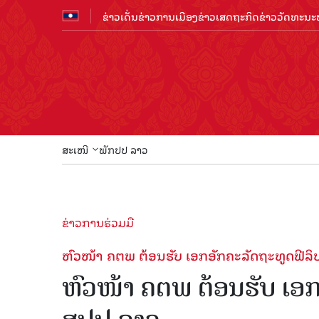
ຂ່າວເດັ່ນ
ຂ່າວການເມືອງ
ຂ່າວເສດຖະກິດ
ຂ່າວວັດທະນະທ
ສະເໜີ
ພັກປປ ລາວ
ຂ່າວການຮ່ວມມື
ຫົວໜ້າ​ ຄຕພ ຕ້ອນຮັບ​ ເອກ​ອັກຄະ​ລັດຖະທູດຟີ
ຫົວໜ້າ​ ຄຕພ ຕ້ອນຮັບ​ ເອ