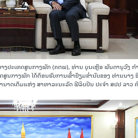
​ຕ່າງປະ​ເທດ​ສູນ​ກາ​ງພັກ (ຄຕພ), ທ່ານ ບຸນເຫຼືອ ພັນດານຸວົງ ກ
​ກາງ​ພັກ​ ໄດ້​ຕ້ອນຮັບການ​ເຂົ້າ​ຢ້ຽມຂໍ່ານັບ​ຂອງ ທ່ານນາງ ອີ
ອໍານາດເຕັມແຫ່ງ ສາທາລະນະລັດ ຟີລິບປິນ ປະຈໍາ ສປປ ລາວ ຄ