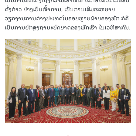
ດັ່ງກ່າວ ຢ່າງເປັນເຈົ້າການ, ເປັນການເສີມຂະຫຍາຍ
ວຽກງານການຕ່າງປະເທດໃນຂອບຫຼາຍຝ່າຍຂອງພັກ ກໍຄື
ເປັນການຍົກສູງຖານະບົດບາດຂອງພັກເຮົາ ໃນເວທີສາກົນ.