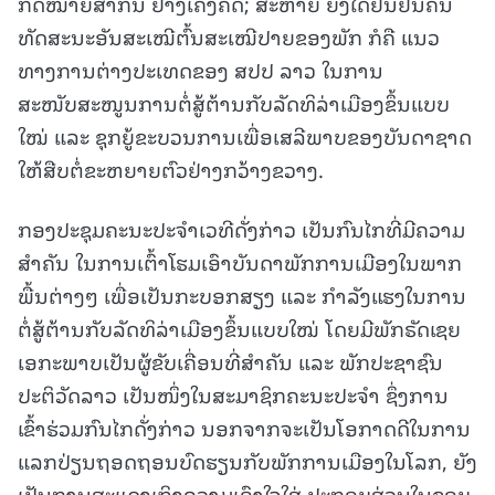
ກົດໝາຍສາກົນ ຢ່າງເຄັ່ງຄັດ; ສະຫາຍ ຍັງໄດ້ຢືນຢັນຄືນ
ທັດສະນະອັນສະເໝີຕົ້ນສະເໝີປາຍຂອງພັກ ກໍຄື ແນວ
ທາງການຕ່າງປະເທດຂອງ ສປປ ລາວ ໃນການ
ສະໜັບສະໜູນການຕໍ່ສູ້ຕ້ານກັບລັດທິລ່າເມືອງຂຶ້ນແບບ
ໃໝ່ ແລະ ຊຸກຍູ້ຂະບວນການເພື່ອເສລີພາບຂອງບັນດາຊາດ
ໃຫ້ສືບຕໍ່ຂະຫຍາຍຕົວຢ່າງກວ້າງຂວາງ.
ກອງປະຊຸມຄະນະປະຈຳເວທີດັ່ງກ່າວ ເປັນກົນໄກທີ່ມີຄວາມ
ສຳຄັນ ໃນການເຕົ້າໂຮມເອົາບັນດາພັກການເມືອງໃນພາກ
ພື້ນຕ່າງໆ ເພື່ອເປັນກະບອກສຽງ ແລະ ກຳລັງແຮງໃນການ
ຕໍ່ສູ້ຕ້ານກັບລັດທິລ່າເມືອງຂຶ້ນແບບໃໝ່ ໂດຍມີພັກຣັດເຊຍ
ເອກະພາບເປັນຜູ້ຂັບເຄື່ອນທີ່ສຳຄັນ ແລະ ພັກປະຊາຊົນ
ປະຕິວັດລາວ ເປັນໜຶ່ງໃນສະມາຊິກຄະນະປະຈຳ ຊຶ່ງການ
ເຂົ້າຮ່ວມກົນໄກດັ່ງກ່າວ ນອກຈາກຈະເປັນໂອກາດດີໃນການ
ແລກປ່ຽນຖອດຖອນບົດຮຽນກັບພັກການເມືອງໃນໂລກ, ຍັງ
ເປັນການສະແດງເຖິງຄວາມເອົາໃຈໃສ່ ປະກອບສ່ວນໃນຂອບ