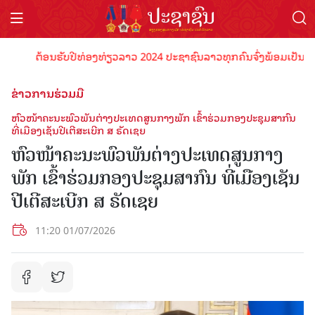
ຕ້ອນຮັບປີທ່ອງທ່ຽວລາວ 2024 ປະຊາຊົນລາວທຸກຄົນຈົ່ງພ້ອມເປັນເຈົ້າພາບທ
ຂ່າວການຮ່ວມມື
ຫົວໜ້າຄະນະພົວພັນຕ່າງປະເທດສູນກາງພັກ ເຂົ້າຮ່ວມກອງປະຊຸມສາກົນ
ທີ່ເມືອງເຊັນປີເຕີສະເບີກ ສ ຣັດເຊຍ
ຫົວໜ້າຄະນະພົວພັນຕ່າງປະເທດສູນກາງ
ພັກ ເຂົ້າຮ່ວມກອງປະຊຸມສາກົນ ທີ່ເມືອງເຊັນ
ປີເຕີສະເບີກ ສ ຣັດເຊຍ
11:20 01/07/2026