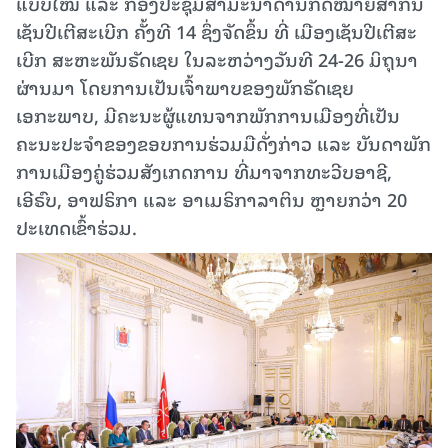
ແບບໃໝ່ ແລະ ກອງປະຊຸມສໍາມະນາດ້ານກົດໝາຍສາກົນ
ເຊັນປີເຕີສະເບີກ ຄັ້ງທີ 14 ຊຶ່ງຈັດຂຶ້ນ ທີ່ ເມືອງເຊັນປີເຕີສະ
ເບີກ ສະຫະພັນຣັດເຊຍ ໃນລະຫວ່າງວັນທີ 24-26 ມິຖຸນາ
ຜ່ານມາ ໂດຍການເປັນເຈົ້າພາບຂອງພັກຣັດເຊຍ
ເອກະພາບ, ມີຄະນະຜູ້ແທນຈາກພັກການເມືອງທີ່ເປັນ
ຄະນະປະຈຳຂອງຂອບການຮ່ວມມືດັ່ງກ່າວ ແລະ ບັນດາພັກ
ການເມືອງຄູ່ຮ່ວມສັງເກດການ ທີ່ມາຈາກທະວີບອາຊີ,
ເອີຣົບ, ອາຟຣິກາ ແລະ ອາເມຣິກາລາຕິນ ຫຼາຍກວ່າ 20
ປະເທດເຂົ້າຮ່ວມ.