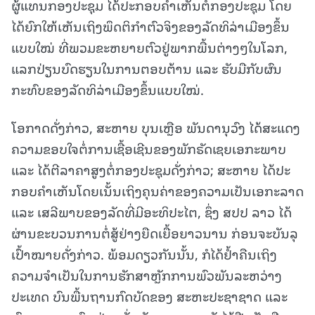
ຜູ້ແທນກອງປະຊຸມ ໄດ້ປະກອບຄຳເຫັນຕໍ່ກອງປະຊຸມ ໂດຍ
ໄດ້ຍົກໃຫ້ເຫັນເຖິງພຶດຕິກຳຕົວຈິງຂອງລັດທິລ່າເມືອງຂຶ້ນ
ແບບໃໝ່ ທີ່ພວມຂະຫຍາຍຕົວຢູ່ພາກພື້ນຕ່າງໆໃນໂລກ,
ແລກປ່ຽນບົດຮຽນໃນການຕອບຕ້ານ ແລະ ຮັບມືກັບຜົນ
ກະທົບຂອງລັດທິລ່າເມືອງຂຶ້ນແບບໃໝ່.
ໂອກາດດັ່ງກ່າວ, ສະຫາຍ ບຸນເຫຼືອ ພັນດານຸວົງ ໄດ້ສະແດງ
ຄວາມຂອບໃຈຕໍ່ການເຊື້ອເຊີນຂອງພັກຣັດເຊຍເອກະພາບ
ແລະ ໄດ້ຕີລາຄາສູງຕໍ່ກອງປະຊຸມດັ່ງກ່າວ; ສະຫາຍ ໄດ້ປະ
ກອບຄໍາເຫັນໂດຍເນັ້ນເຖິງຄຸນຄ່າຂອງຄວາມເປັນເອກະລາດ
ແລະ ເສລີພາບຂອງລັດທີ່ມີອະທິປະໄຕ, ຊຶ່ງ ສປປ ລາວ ໄດ້
ຜ່ານຂະບວນການຕໍ່ສູ້ຢ່າງຍືດເຍື້ອຍາວນານ ກ່ອນຈະບັນລຸ
ເປົ້າໝາຍດັ່ງກ່າວ. ພ້ອມດຽວກັນນັ້ນ, ກໍໄດ້ຢໍ້າຄືນເຖິງ
ຄວາມຈໍາເປັນໃນການຮັກສາຫຼັກການພົວພັນລະຫວ່າງ
ປະເທດ ບົນພື້ນຖານກົດບັດຂອງ ສະຫະປະຊາຊາດ ແລະ