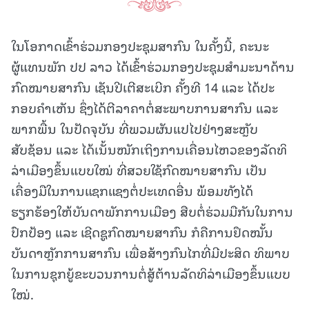
ໃນໂອກາດເຂົ້າຮ່ວມກອງປະຊຸມສາກົນ ໃນຄັ້ງນີ້, ຄະນະ
ຜູ້ແທນພັກ ປປ ລາວ ໄດ້ເຂົ້າຮ່ວມກອງປະຊຸມສໍາມະນາດ້ານ
ກົດໝາຍສາກົນ ເຊັນປີເຕີສະເບີກ ຄັ້ງທີ 14 ແລະ ໄດ້ປະ
ກອບຄໍາເຫັນ ຊຶ່ງໄດ້ຕີລາຄາຕໍ່ສະພາບການສາກົນ ແລະ
ພາກພື້ນ ໃນປັດຈຸບັນ ທີ່ພວມຜັນແປໄປຢ່າງສະຫຼັບ
ສັບຊ້ອນ ແລະ ໄດ້ເນັ້ນໜັກເຖິງການເຄື່ອນໄຫວຂອງລັດທິ
ລ່າເມືອງຂຶ້ນແບບໃໝ່ ທີ່ສວຍໃຊ້ກົດໝາຍສາກົນ ເປັນ
ເຄື່ອງມືໃນການແຊກແຊງຕໍ່ປະເທດອື່ນ ພ້ອມທັງໄດ້
ຮຽກຮ້ອງໃຫ້ບັນດາພັກການເມືອງ ສືບຕໍ່ຮ່ວມມືກັນໃນການ
ປົກປ້ອງ ແລະ ເຊີດຊູກົດໝາຍສາກົນ ກໍຄືການຢຶດໝັ້ນ
ບັນດາຫຼັກການສາກົນ ເພື່ອສ້າງກົນໄກທີ່ມີປະສິດ ທິພາບ
ໃນການຊຸກຍູ້ຂະບວນການຕໍ່ສູ້ຕ້ານລັດທິລ່າເມືອງຂຶ້ນແບບ
ໃໝ່.