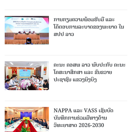
ການກຽມຄວາມພ້ອມຮັບມື ແລະ
ໂຕ້ຕອບການລະບາດຂອງພະຍາດ ໃນ
ສປປ ລາວ
ຄະນະ ຄອສພ ລາວ ພົບປະກັບ ຄະນະ
ໂຄສະນາສຶກສາ ແລະ ຂົນຂວາຍ
ປະຊາຊົນ ແຂວງນິງບິງ
NAPPA ແລະ VASS ເຊັນບົດ
ບັນທຶກການຮ່ວມມືທາງດ້ານ
ວິທະຍາສາດ 2026-2030