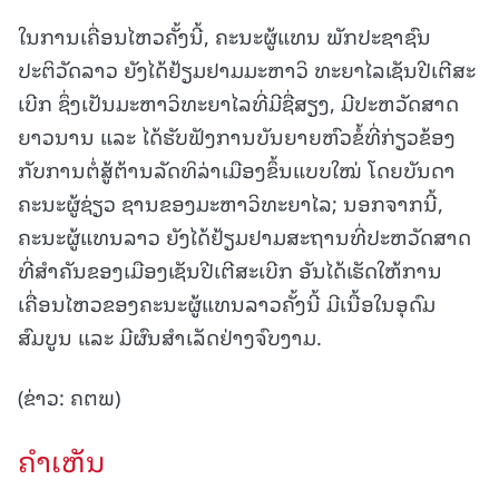
ໃນການເຄື່ອນໄຫວຄັ້ງນີ້, ຄະນະຜູ້ແທນ ພັກປະຊາຊົນ
ປະຕິວັດລາວ ຍັງໄດ້ຢ້ຽມຢາມມະຫາວິ ທະຍາໄລເຊັນປີເຕີສະ
ເບີກ ຊຶ່ງເປັນມະຫາວິທະຍາໄລທີ່ມີຊື່ສຽງ, ມີປະຫວັດສາດ
ຍາວນານ ແລະ ໄດ້ຮັບຟັງການບັນຍາຍຫົວຂໍ້ທີ່ກ່ຽວຂ້ອງ
ກັບການຕໍ່ສູ້ຕ້ານລັດທິລ່າເມືອງຂຶ້ນແບບໃໝ່ ໂດຍບັນດາ
ຄະນະຜູ້ຊ່ຽວ ຊານຂອງມະຫາວິທະຍາໄລ; ນອກຈາກນີ້,
ຄະນະຜູ້ແທນລາວ ຍັງໄດ້ຢ້ຽມຢາມສະຖານທີ່ປະຫວັດສາດ
ທີ່ສຳຄັນຂອງເມືອງເຊັນປີເຕີສະເບີກ ອັນໄດ້ເຮັດໃຫ້ການ
ເຄື່ອນໄຫວຂອງຄະນະຜູ້ແທນລາວຄັ້ງນີ້ ມີເນື້ອໃນອຸດົມ
ສົມບູນ ແລະ ມີຜົນສຳເລັດຢ່າງຈົບງາມ.
(ຂ່າວ: ຄຕພ)
ຄໍາເຫັນ