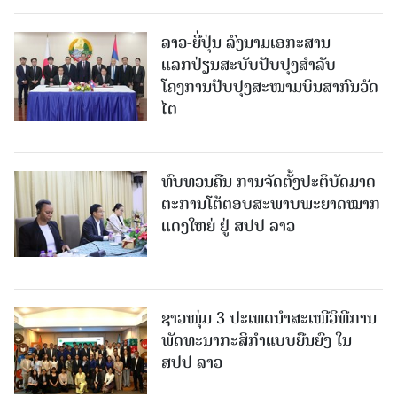
ລາວ-ຍີ່ປຸ່ນ ລົງນາມເອກະສານ
ແລກປ່ຽນສະບັບປັບປຸງສໍາລັບ
ໂຄງການປັບປຸງສະໜາມບິນສາກົນວັດ
ໄຕ
ທົບທວນຄືນ ການຈັດຕັ້ງປະຕິບັດມາດ
ຕະການໂຕ້ຕອບສະພາບພະຍາດໝາກ
ແດງໃຫຍ່ ຢູ່ ສປປ ລາວ
ຊາວໜຸ່ມ 3 ປະເທດນຳສະເໜີວິທີການ
ພັດທະນາກະສິກຳແບບຍືນຍົງ ໃນ
ສປປ ລາວ