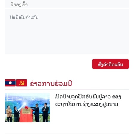
ສົ່ງຄໍາຄິດເຫັນ
ຂ່າວການຮ່ວມມື
ເປີດປ້າຍຈຸດຝຶກອົບຮົມຢູ່ລາວ ຂອງ
ສະຖາບັນການຊ່າງແຂວງຢູນນານ