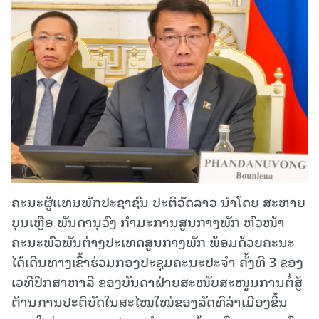
ຄະນະຜູ້ແທນພັກປະຊາຊົນ ປະຕິວັດລາວ ນໍາໂດຍ ສະຫາຍ
ບຸນເຫຼືອ ພັນດານຸວົງ ກໍາມະການສູນກາງພັກ ຫົວໜ້າ
ຄະນະພົວພັນຕ່າງປະເທດສູນກາງພັກ ພ້ອມດ້ວຍຄະນະ
ໄດ້ເດີນທາງເຂົ້າຮ່ວມກອງປະຊຸມຄະນະປະຈຳ ຄັ້ງທີ 3 ຂອງ
ເວທີປຶກສາຫາລື ຂອງບັນດາຝ່າຍສະໜັບສະໜູນການຕໍ່ສູ້
ຕ້ານການປະຕິບັດໃນສະໄໝໃໝ່ຂອງລັດທິລ່າເມືອງຂຶ້ນ