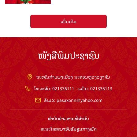
ເພີ່ມເຕີມ
ໜັງສືພິມປະຊາຊົນ
ຖະໜົນກຳແພງເມືອງ ນະຄອນຫຼວງວຽງຈັນ
ໂທລະສັບ: 021336111 - ແຟັກ: 021336113
ອີເມວ:
pasaxonn@yahoo.com
ສຳ​ນັກ​ຂ່າວ​ສານ​ທີ່​ສຳ​ຄັນ​
ຄະນະໂຄສະນາອົບຮົມ​ສູນ​ກາງ​ພັກ