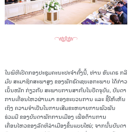
ໃນພິທີເປີດກອງປະຊຸມຄະນະປະຈໍາຄັ້ງນີ້, ທ່ານ ອັນເດຣ ກລີ
ມົບ ສະມາຊິກສະພາສູງ ຂອງພັກຣັດເຊຍເອກະພາບ ໄດ້ກ່າວ
ເນັ້ນໜັກ ກ່ຽວກັບ ສະພາບການສາກົນໃນປັດຈຸບັນ, ບັນດາ
ການເຄື່ອນໄຫວຜ່ານມາ ຂອງຂະບວນການ ແລະ ຊີ້ໃຫ້ເຫັນ
ເຖິງ ຄວາມຈຳເປັນໃນການເສີມຂະຫຍາຍການພົວພັນ
ຮ່ວມມື ຂອງບັນດາພັກການເມືອງ ເພື່ອຕ້ານການ
ເຄື່ອນໄຫວຂອງລັດທິລ່າເມືອງຂຶ້ນແບບໃໝ່; ຈາກນັ້ນບັນດາ