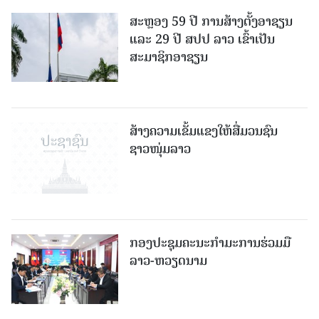
ສະຫຼອງ 59 ປີ ການສ້າງຕັ້ງອາຊຽນ
ແລະ 29 ປີ ສປປ ລາວ ເຂົ້າເປັນ
ສະມາຊິກອາຊຽນ
ສ້າງຄວາມເຂັ້ມແຂງໃຫ້ສື່ມວນຊົນ
ຊາວໜຸ່ມລາວ
ກອງປະຊຸມຄະນະກຳມະການຮ່ວມມື
ລາວ-ຫວຽດນາມ