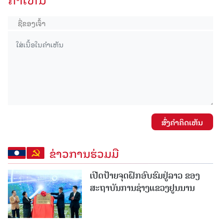
ສົ່ງຄໍາຄິດເຫັນ
ຂ່າວການຮ່ວມມື
ເປີດປ້າຍຈຸດຝຶກອົບຮົມຢູ່ລາວ ຂອງ
ສະຖາບັນການຊ່າງແຂວງຢູນນານ