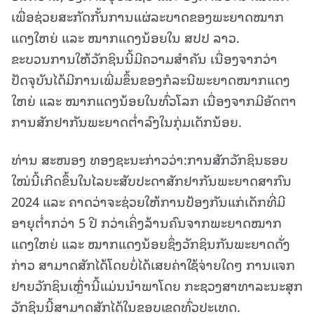
ເພື່ອຊ່ວຍສະກັດກັ້ນການແຜ່ລະບາດຂອງພະຍາດໝາກ
ແດງໃຫຍ່ ແລະ ໝາກແດງນ້ອຍໃນ ສປປ ລາວ.
ຂະບວນການໃຫ້ວັກຊິນນີ້ມີຄວາມສຳຄັນ ເນື່ອງຈາກວ່າ
ປັດຈຸບັນໄດ້ມີການເພີ່ມຂຶ້ນຂອງກໍລະນີພະຍາດໝາກແດງ
ໃຫຍ່ ແລະ ໝາກແດງນ້ອຍໃນທົ່ວໂລກ ເນື່ອງຈາກມີອັດຕາ
ການສັກຢາກັນພະຍາດຕໍ່າລົງໃນກຸ່ມເດັກນ້ອຍ.
ທ່ານ ສະໜອງ ທອງຊະນະກ່າວວ່າ:ການສັກວັກຊິນຮອບ
ໃໝ່ນີ້ເກີດຂຶ້ນໃນໄລຍະສັບປະດາສັກຢາກັນພະຍາດສາກົນ
2024 ແລະ ຄາດວ່າຈະຊ່ວຍໃຫ້ການປ້ອງກັນແກ່ເດັກທີ່ມີ
ອາຍຸຕ່ຳກວ່າ 5 ປີ ກວ່າເຄິ່ງລ້ານຄົນຈາກພະຍາດໝາກ
ແດງໃຫຍ່ ແລະ ໝາກແດງນ້ອຍຊຶ່ງວັກຊິນກັນພະຍາດດັ່ງ
ກ່າວ ສາມາດສັກໄດ້ໂດຍບໍ່ໄດ້ເສຍຄ່າໃຊ້ຈ່າຍໃດໆ ການແຈກ
ຢາຍວັກຊິນເຫຼົ່ານີ້ແມ່ນນຳພາໂດຍ ກະຊວງສາທາລະນະສຸກ
ວັກຊິນນີ້ສາມາດສັກໄດ້ໃນຂອບເຂດທົ່ວປະເທດ.