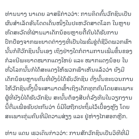
ທ່ານນາງ ນາເດຍ ລາສຣິກ່າວວ່າ: ການຄິດຄົ້ນວັກຊິນເປັນ
ຜົນສໍາເລັດອັນໂດດເດັ່ນໜຶ່ງໃນປະຫວັດສາດໂລກ ໃນຫຼາຍ
ທົດສະວັດທີ່ຜ່ານມາເດັກນ້ອຍຫຼາຍຕື້ຄົນໄດ້ຮັບການ
ປົກປ້ອງຈາກພະຍາດຕ່າງໆທີ່ເປັນໄພຂົ່ມຂູ່ຕໍ່ຊີວິດພວກເຂົາ
ນັ້ນກໍຄືວັກຊິນນັ້ນເອງ ເຖິງຢ່າງໃດກໍຕາມການເພີ່ມຂຶ້ນຂອງ
ກໍລະນີພະຍາດໝາກແດງໃຫຍ່ ແລະ ໝາກແດງນ້ອຍ ໃນ
ທົ່ວໂລກນັ້ນກໍໄດ້ສະແດງໃຫ້ພວກເຮົາເຫັນແລ້ວວ່າ ຍັງມີ
ເດັກນ້ອຍຫຼາຍຄົນທີ່ຍັງບໍ່ໄດ້ຮັບວັກຊິນ ດັ່ງນັ້ນຂະບວນການ
ໃຫ້ວັກຊິນຄັ້ງນີ້ຈະສາມາດເຂົ້າເຖິງເດັກທຸກຄົນໂດຍສະເພາະ
ຜູ້ທີ່ຍັງບໍ່ໄດ້ຮັບວັກຊິນ ສະນັ້ນຕ້ອງສືບຕໍ່ລົງທຶນໃນວຽກງານ
ນີ້ຕື່ມເພື່ອຮັບປະກັນວ່າ ບໍ່ມີໃຜຖືກປະຖິ້ມໄວ້ເບື້ອງຫຼັງ ໂດຍ
ສະເພາະກຸ່ມຄົນທີ່ມີຄວາມສ່ຽງ ແລະ ຢູ່ຫ່າງໄກສອກຫຼີກ.
ທ່ານ ແດນ ເຮວເດິນກ່າວວ່າ: ການສັກວັກຊິນເປັນວິທີທີ່ມີ