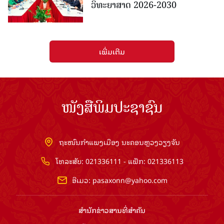
ວິທະຍາສາດ 2026-2030
ເພີ່ມເຕີມ
ໜັງສືພິມປະຊາຊົນ
ຖະໜົນກຳແພງເມືອງ ນະຄອນຫຼວງວຽງຈັນ
ໂທລະສັບ: 021336111 - ແຟັກ: 021336113
ອີເມວ:
pasaxonn@yahoo.com
ສຳ​ນັກ​ຂ່າວ​ສານ​ທີ່​ສຳ​ຄັນ​