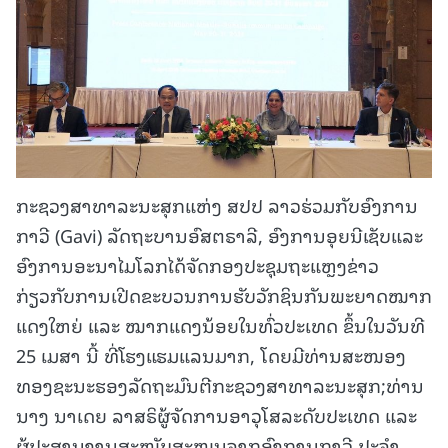
ກະຊວງສາທາລະນະສຸກແຫ່ງ ສປປ ລາວຮ່ວມກັບອົງການ
ກາວີ (Gavi) ລັດຖະບານອົສຕຣາລີ, ອົງການອຸຍນີເຊັບແລະ
ອົງການອະນາໄມໂລກໄດ້ຈັດກອງປະຊຸມຖະແຫຼງຂ່າວ
ກ່ຽວກັບການເປີດຂະບວນການຮັບວັກຊິນກັນພະຍາດໝາກ
ແດງໃຫຍ່ ແລະ ໝາກແດງນ້ອຍໃນທົ່ວປະເທດ ຂຶ້ນໃນວັນທີ
25 ເມສາ ນີ້ ທີ່ໂຮງແຮມແລນມາກ, ໂດຍມີທ່ານສະໜອງ
ທອງຊະນະຮອງລັດຖະມົນຕີກະຊວງສາທາລະນະສຸກ;ທ່ານ
ນາງ ນາເດຍ ລາສຣິຜູ້ຈັດການອາວຸໂສລະດັບປະເທດ ແລະ
ຜູ້ປະສານງານສະໜັບສະໜູນຈາກອົງການກາວີ ປະຈຳ