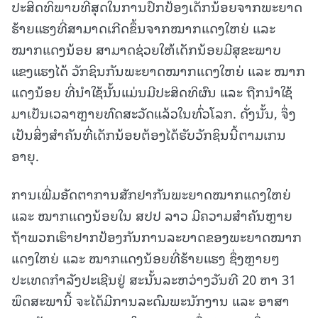
ປະສິດທິພາບທີ່ສຸດໃນການປົກປ້ອງເດັກນ້ອຍຈາກພະຍາດ
ຮ້າຍແຮງທີ່ສາມາດເກີດຂຶ້ນຈາກໝາກແດງໃຫຍ່ ແລະ
ໝາກແດງນ້ອຍ ສາມາດຊ່ວຍໃຫ້ເດັກນ້ອຍມີສຸຂະພາບ
ແຂງແຮງໄດ້ ວັກຊິນກັນພະຍາດໝາກແດງໃຫຍ່ ແລະ ໝາກ
ແດງນ້ອຍ ທີ່ນຳໃຊ້ນັ້ນແມ່ນມີປະສິດທິຜົນ ແລະ ຖືກນຳໃຊ້
ມາເປັນເວລາຫຼາຍທົດສະວັດແລ້ວໃນທົ່ວໂລກ. ດັ່ງນັ້ນ, ຈຶ່ງ
ເປັນສິ່ງສໍາຄັນທີ່ເດັກນ້ອຍຕ້ອງໄດ້ຮັບວັກຊິນນີ້ຕາມເກນ
ອາຍຸ.
ການເພີ່ມອັດຕາການສັກຢາກັນພະຍາດໝາກແດງໃຫຍ່
ແລະ ໝາກແດງນ້ອຍໃນ ສປປ ລາວ ມີຄວາມສຳຄັນຫຼາຍ
ຖ້າພວກເຮົາຢາກປ້ອງກັນການລະບາດຂອງພະຍາດໝາກ
ແດງໃຫຍ່ ແລະ ໝາກແດງນ້ອຍທີ່ຮ້າຍແຮງ ຊຶ່ງຫຼາຍໆ
ປະເທດກຳລັງປະເຊີນຢູ່ ສະນັ້ນລະຫວ່າງວັນທີ 20 ຫາ 31
ພຶດສະພານີ້ ຈະໄດ້ມີການລະດົມພະນັກງານ ແລະ ອາສາ