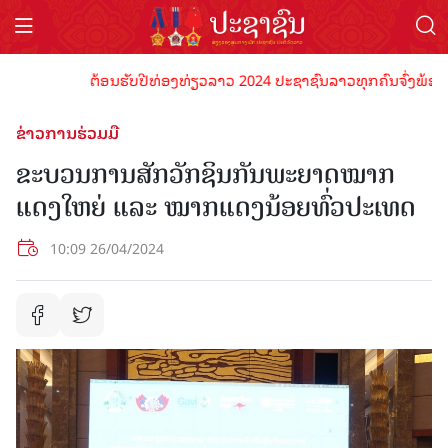
ຕ້ອນຮັບປີທ່ອງທ່ຽວລາວ 2024 ປະຊາຊົນລາວທຸກຄົນຈົ່ງພ້ອມເປັນເ
ຂ່າວການຮ່ວມມື
ຂະບວນການສັກວັກຊິນກັນພະຍາດໝາກ
ແດງໃຫຍ່ ແລະ ໝາກແດງນ້ອຍທົ່ວປະເທດ
10:09 26/04/2024