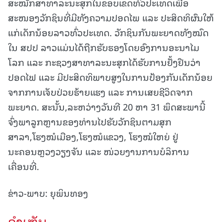
ສະໝັກສາທາລະນະສຸກໃນຂອບເຂດທົ່ວປະເທດເພື່ອ
ສະໜອງວັກຊິນທີ່ມີທັງຄວາມປອດໄພ ແລະ ປະສິດທິຜົນໃຫ້
ແກ່ເດັກນ້ອຍລາວທົ່ວປະເທດ. ວັກຊິນກັນພະຍາດທັງໝົດ
ໃນ ສປປ ລາວແມ່ນໄດ້ຖືກຮັບຮອງໂດຍອົງການອະນາໄມ
ໂລກ ແລະ ກະຊວງສາທາລະນະສຸກໄດ້ຮັບການຢັ້ງຢືນວ່າ
ປອດໄຟ ແລະ ມີປະສິດທິພາບສູງໃນການປ້ອງກັນເດັກນ້ອຍ
ຈາກການເຈັບປ່ວຍຮ້າຍແຮງ ແລະ ການເສຍຊີວິດຈາກ
ພະຍາດ. ສະນັ້ນ,ລະຫວ່າງວັນທີ 20 ຫາ 31 ພຶດສະພານີ້
ຈົ່ງພາລູກຫຼານຂອງທ່ານໄປຮັບວັກຊິນຕາມສຸກ
ສາລາ,ໂຮງໝໍເມືອງ,ໂຮງໝໍແຂວງ, ໂຮງໝໍໃຫຍ່ ຢູ່
ນະຄອນຫຼວງວຽງຈັນ ແລະ ໜ່ວຍງານການບໍລິການ
ເຄື່ອນທີ່.
ຂ່າວ-ພາບ: ຍຸພິນທອງ
ຄໍາເຫັນ