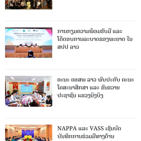
ການກຽມຄວາມພ້ອມຮັບມື ແລະ
ໂຕ້ຕອບການລະບາດຂອງພະຍາດ ໃນ
ສປປ ລາວ
ຄະນະ ຄອສພ ລາວ ພົບປະກັບ ຄະນະ
ໂຄສະນາສຶກສາ ແລະ ຂົນຂວາຍ
ປະຊາຊົນ ແຂວງນິງບິງ
NAPPA ແລະ VASS ເຊັນບົດ
ບັນທຶກການຮ່ວມມືທາງດ້ານ