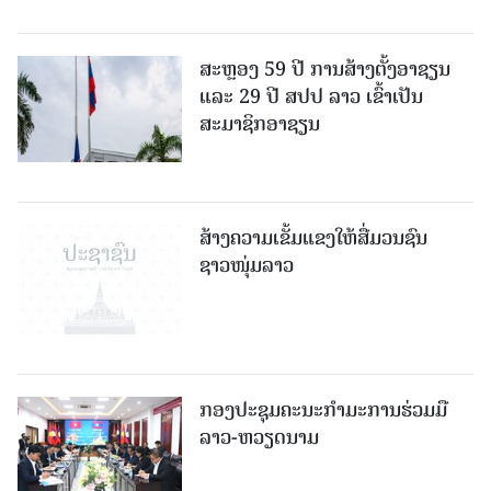
ສະຫຼອງ 59 ປີ ການສ້າງຕັ້ງອາຊຽນ
ແລະ 29 ປີ ສປປ ລາວ ເຂົ້າເປັນ
ສະມາຊິກອາຊຽນ
ສ້າງຄວາມເຂັ້ມແຂງໃຫ້ສື່ມວນຊົນ
ຊາວໜຸ່ມລາວ
ກອງປະຊຸມຄະນະກຳມະການຮ່ວມມື
ລາວ-ຫວຽດນາມ