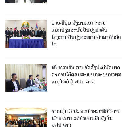
ລາວ-ຍີ່ປຸ່ນ ລົງນາມເອກະສານ
ແລກປ່ຽນສະບັບປັບປຸງສໍາລັບ
ໂຄງການປັບປຸງສະໜາມບິນສາກົນວັດ
ໄຕ
ທົບທວນຄືນ ການຈັດຕັ້ງປະຕິບັດມາດ
ຕະການໂຕ້ຕອບສະພາບພະຍາດໝາກ
ແດງໃຫຍ່ ຢູ່ ສປປ ລາວ
ຊາວໜຸ່ມ 3 ປະເທດນຳສະເໜີວິທີການ
ພັດທະນາກະສິກຳແບບຍືນຍົງ ໃນ
ສປປ ລາວ