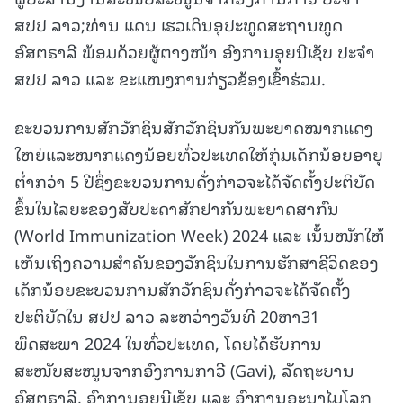
ສປປ ລາວ;ທ່ານ ແດນ ເຮວເດິນອຸປະທູດສະຖານທູດ
ອົສຕຣາລີ ພ້ອມດ້ວຍຜູ້ຕາງໜ້າ ອົງການອຸຍນີເຊັບ ປະຈໍາ
ສປປ ລາວ ແລະ ຂະແໜງການກ່ຽວຂ້ອງເຂົ້າຮ່ວມ.
ຂະບວນການສັກວັກຊິນສັກວັກຊິນກັນພະຍາດໝາກແດງ
ໃຫຍ່ແລະໝາກແດງນ້ອຍທົ່ວປະເທດໃຫ້ກຸ່ມເດັກນ້ອຍອາຍຸ
ຕໍ່າກວ່າ 5 ປີຊຶ່ງຂະບວນການດັ່ງກ່າວຈະໄດ້ຈັດຕັ້ງປະຕິບັດ
ຂຶ້ນໃນໄລຍະຂອງສັບປະດາສັກຢາກັນພະຍາດສາກົນ
(World Immunization Week) 2024 ແລະ ເນັ້ນໜັກໃຫ້
ເຫັນເຖິງຄວາມສຳຄັນຂອງວັກຊິນໃນການຮັກສາຊີວິດຂອງ
ເດັກນ້ອຍຂະບວນການສັກວັກຊິນດັ່ງກ່າວຈະໄດ້ຈັດຕັ້ງ
ປະຕິບັດໃນ ສປປ ລາວ ລະຫວ່າງວັນທີ 20ຫາ31
ພຶດສະພາ 2024 ໃນທົ່ວປະເທດ, ໂດຍໄດ້ຮັບການ
ສະໜັບສະໜູນຈາກອົງການກາວີ (Gavi), ລັດຖະບານ
ອົສຕຣາລີ, ອົງການອຸຍນີເຊັບ ແລະ ອົງການອະນາໄມໂລກ