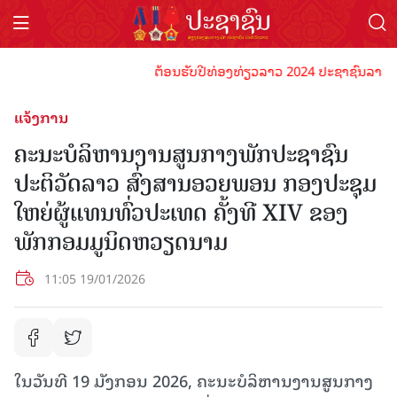
ຕ້ອນຮັບປີທ່ອງທ່ຽວລາວ 2024 ປະຊາຊົນລາວທຸກຄົນຈົ
ແຈ້ງການ
ຄະນະບໍລິຫານງານສູນກາງພັກປະຊາຊົນ
ປະຕິວັດລາວ ສົ່ງສານອວຍພອນ ກອງປະຊຸມ
ໃຫຍ່ຜູ້ແທນທົ່ວປະເທດ ຄັ້ງທີ XIV ຂອງ
ພັກກອມມູນິດຫວຽດນາມ
11:05 19/01/2026
ໃນວັນທີ 19 ມັງກອນ 2026, ຄະນະບໍລິຫານງານສູນກາງ