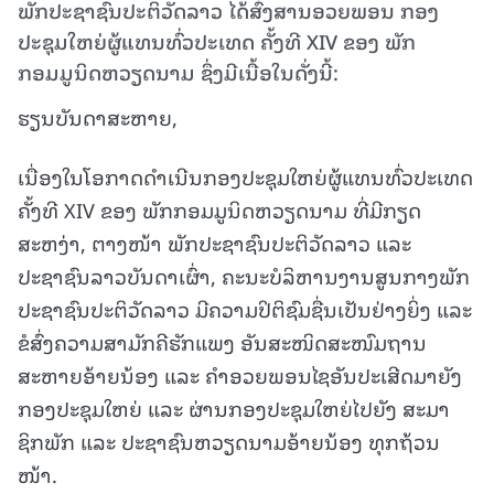
ພັກປະຊາຊົນປະຕິວັດລາວ ໄດ້ສົ່ງສານອວຍພອນ ກອງ
ປະຊຸມໃຫຍ່ຜູ້ແທນທົ່ວປະເທດ ຄັ້ງທີ XIV ຂອງ ພັກ
ກອມມູນິດຫວຽດນາມ ຊຶ່ງມີເນື້ອໃນດັ່ງນີ້:
ຮຽນບັນດາສະຫາຍ,
ເນື່ອງໃນໂອກາດດຳເນີນກອງປະຊຸມໃຫຍ່ຜູ້ແທນທົ່ວປະເທດ
ຄັ້ງທີ XIV ຂອງ ພັກກອມມູນິດຫວຽດນາມ ທີ່ມີກຽດ
ສະຫງ່າ, ຕາງໜ້າ ພັກປະຊາຊົນປະຕິວັດລາວ ແລະ
ປະຊາຊົນລາວບັນດາເຜົ່າ, ຄະນະບໍລິຫານງານສູນກາງພັກ
ປະຊາຊົນປະຕິວັດລາວ ມີຄວາມປິຕິຊົມຊື່ນເປັນຢ່າງຍິ່ງ ແລະ
ຂໍສົ່ງຄວາມສາມັກຄີຮັກແພງ ອັນສະໜິດສະໜົມຖານ
ສະຫາຍອ້າຍນ້ອງ ແລະ ຄໍາອວຍພອນໄຊອັນປະເສີດມາຍັງ
ກອງປະຊຸມໃຫຍ່ ແລະ ຜ່ານກອງປະຊຸມໃຫຍ່ໄປຍັງ ສະມາ
ຊິກພັກ ແລະ ປະຊາຊົນຫວຽດນາມອ້າຍນ້ອງ ທຸກຖ້ວນ
ໜ້າ.