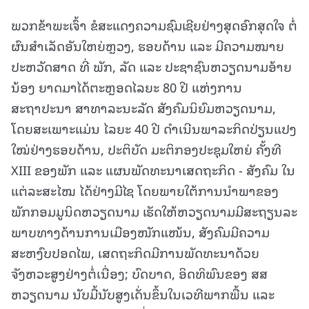
ພວກຂ້າພະເຈົ້າ ຂໍສະແດງຄວາມຊົມເຊີຍຢ່າງສຸດອົກສຸດໃຈ ຕໍ່
ຜົນສໍາເລັດອັນໃຫຍ່ຫຼວງ, ຮອບດ້ານ ແລະ ມີຄວາມໝາຍ
ປະຫວັດສາດ ທີ່ ພັກ, ລັດ ແລະ ປະຊາຊົນຫວຽດນາມອ້າຍ
ນ້ອງ ຍາດມາໄດ້ຕະຫຼອດໄລຍະ 80 ປີ ແຫ່ງການ
ສະຖາປະນາ ສາທາລະນະລັດ ສັງຄົມນິຍົມຫວຽດນາມ,
ໂດຍສະເພາະແມ່ນ ໄລຍະ 40 ປີ ດໍາເນີນພາລະກິດປ່ຽນແປງ
ໃໝ່ຢ່າງຮອບດ້ານ, ປະຕິບັດ ມະຕິກອງປະຊຸມໃຫຍ່ ຄັ້ງທີ
XIII ຂອງພັກ ແລະ ແຜນພັດທະນາເສດຖະກິດ - ສັງຄົມ ໃນ
ແຕ່ລະສະໄໝ ໄດ້ຢ່າງມີໄຊ ໂດຍພາຍໃຕ້ການນໍາພາຂອງ
ພັກກອມມູນິດຫວຽດນາມ ເຮັດໃຫ້ຫວຽດນາມມີສະຖຽນລະ
ພາບທາງດ້ານການເມືອງໜັກແໜ້ນ, ສັງຄົມມີຄວາມ
ສະຫງົບປອດໄພ, ເສດຖະກິດມີການພັດທະນາດ້ວຍ
ຈັງຫວະສູງຢ່າງຕໍ່ເນື່ອງ; ບົດບາດ, ອິດທິພົນຂອງ ສສ
ຫວຽດນາມ ນັບມື້ນັບສູງເດັ່ນຂຶ້ນໃນເວທີພາກພື້ນ ແລະ