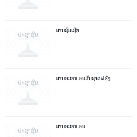
ສານຊົມເຊີຍ
ສານອວຍພອນວັນຊາດຝຣັ່ງ
ສານອວຍພອນ