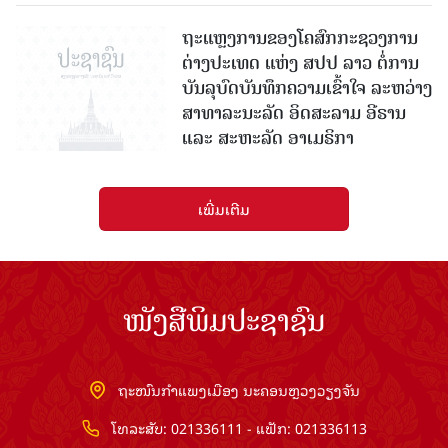
ຖະແຫຼງການຂອງໂຄສົກກະຊວງການ
ຕ່າງປະເທດ ແຫ່ງ ສປປ ລາວ ຕໍ່ການ
ບັນລຸບົດບັນທຶກຄວາມເຂົ້າໃຈ ລະຫວ່າງ
ສາທາລະນະລັດ ອິດສະລາມ ອີຣານ
ແລະ ສະຫະລັດ ອາເມຣິກາ
ເພີ່ມເຕີມ
ໜັງສືພິມປະຊາຊົນ
ຖະໜົນກຳແພງເມືອງ ນະຄອນຫຼວງວຽງຈັນ
ໂທລະສັບ: 021336111 - ແຟັກ: 021336113