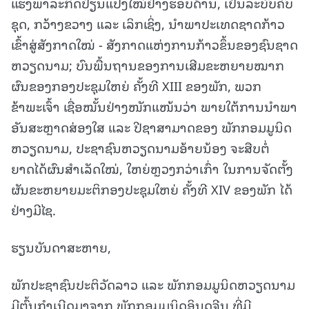
ແຮງພາລະກິດປ່ຽນແປງໃໝ່ຢ່າງຮອບດ້ານ, ເປັນລະບົບຄົບ
ຊຸດ, ກວ້າງຂວາງ ແລະ ເລິກເຊິ່ງ, ນຳພາປະເທດຊາດກ້າວ
ເຂົ້າສູ່ສັງກາດໃໝ່ - ສັງກາດແຫ່ງການກ້າວຂຶ້ນຂອງຊົນຊາດ
ຫວຽດນາມ; ບົນພື້ນຖານຂອງການເສີມຂະຫຍາຍໝາກ
ຜົນຂອງກອງປະຊຸມໃຫຍ່ ຄັ້ງທີ XIII ຂອງພັກ, ພວກ
ຂ້າພະເຈົ້າ ເຊື່ອໝັ້ນຢ່າງໜັກແໜ້ນວ່າ ພາຍໃຕ້ການນໍາພາ
ອັນສະຫຼາດສ່ອງໃສ ແລະ ປີຊາສາມາດຂອງ ພັກກອມມູນິດ
ຫວຽດນາມ, ປະຊາຊົນຫວຽດນາມອ້າຍນ້ອງ ຈະສືບຕໍ່
ຍາດໄດ້ຜົນສໍາເລັດໃໝ່, ໃຫຍ່ຫຼວງກວ່າເກົ່າ ໃນການຈັດຕັ້ງ
ຜັນຂະຫຍາຍມະຕິກອງປະຊຸມໃຫຍ່ ຄັ້ງທີ XIV ຂອງພັກ ໄດ້
ຢ່າງມີໄຊ.
ຮຽນບັນດາສະຫາຍ,
ພັກປະຊາຊົນປະຕິວັດລາວ ແລະ ພັກກອມມູນິດຫວຽດນາມ
ມີຕົ້ນກໍາເນີດມາຈາກ ພັກກອມມູນິດອິນດູຈີນ ທີ່ມີ