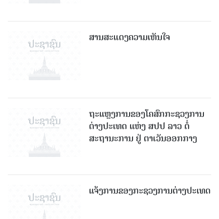
ສານສະແດງຄວາມເຫັນໃຈ
ຖະແຫຼງການຂອງໂຄສົກກະຊວງການ
ຕ່າງປະເທດ ແຫ່ງ ສປປ ລາວ ຕໍ່
ສະຖານະການ ຢູ່ ຕາເວັນອອກກາງ
ແຈ້ງການຂອງກະຊວງການຕ່າງປະເທດ