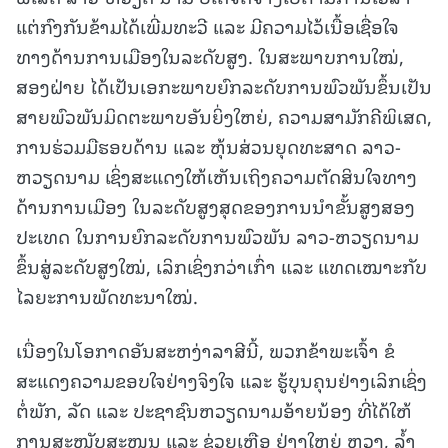
ແຕ່ກົງກັນຂ້າມໄດ້ເພີ່ມທະວີ ແລະ ມີຄວາມໄວ້ເນື້ອເຊື່ອໃຈ
ທາງດ້ານການເມືອງໃນລະດັບສູງ. ໃນສະພາບການໃໝ່,
ສອງຝ່າຍ ໄດ້ເປັນເອກະພາບຍົກລະດັບການພົວພັນຂຶ້ນເປັນ
ສາຍພົວພັນມິດຕະພາບອັນຍິ່ງໃຫຍ່, ຄວາມສາມັກຄີພິເສດ,
ການຮ່ວມມືຮອບດ້ານ ແລະ ຫຸ້ນສ່ວນຍຸດທະສາດ ລາວ-
ຫວຽດນາມ ເຊິ່ງສະແດງໃຫ້ເຫັນເຖິງຄວາມຕັດສິນໃຈທາງ
ດ້ານການເມືອງ ໃນລະດັບສູງສຸດຂອງການນໍາຂັ້ນສູງສອງ
ປະເທດ ໃນການຍົກລະດັບການພົວພັນ ລາວ-ຫວຽດນາມ
ຂຶ້ນສູ່ລະດັບສູງໃໝ່, ເລິກເຊິ່ງກວ່າເກົ່າ ແລະ ແທດເໝາະກັບ
ໄລຍະການພັດທະນາໃໝ່.
ເນື່ອງໃນໂອກາດອັນສະຫງ່າລາສີນີ້, ພວກຂ້າພະເຈົ້າ ຂໍ
ສະແດງຄວາມຂອບໃຈຢ່າງຈິງໃຈ ແລະ ຮູ້ບຸນຄຸນຢ່າງເລິກເຊິ່ງ
ຕໍ່ພັກ, ລັດ ແລະ ປະຊາຊົນຫວຽດນາມອ້າຍນ້ອງ ທີ່ໄດ້ໃຫ້
ການສະໜັບສະໜູນ ແລະ ຊ່ວຍເຫຼືອ ຢ່າງໃຫຍ່ ຫຼວງ, ລ້ຳ