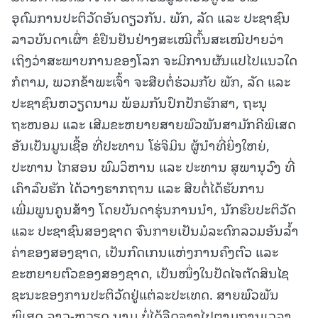
ອຸດົມການປະຕິວັດອັນດຽວກັນ. ພັກ, ລັດ ແລະ ປະຊາຊົນ
ລາວບັນດາເຜົ່າ ຂໍຢືນຢັນຢ່າງສະເໝີຕົ້ນສະເໝີປາຍວ່າ
ເຖິງວ່າສະພາບການຂອງໂລກ ຈະມີການຜັນແປໄປແນວໃດ
ກໍຕາມ, ພວກຂ້າພະເຈົ້າ ຈະສືບຕໍ່ຮ່ວມກັບ ພັກ, ລັດ ແລະ
ປະຊາຊົນຫວຽດນາມ ພ້ອມກັນປົກປັກຮັກສາ, ຖະນຸ
ຖະໜອມ ແລະ ເສີມຂະຫຍາຍສາຍພົວພັນສາມັກຄີພິເສດ
ອັນເປັນມູນເຊື້ອ ທີ່ປະທານ ໂຮ່ຈິມິນ ຜູ້ນໍາທີ່ຍິ່ງໃຫຍ່,
ປະທານ ໄກສອນ ພົມວິຫານ ແລະ ປະທານ ສຸພານຸວົງ ທີ່
ເຄົາລົບຮັກ ໄດ້ວາງຮາກຖານ ແລະ ສືບຕໍ່ໄດ້ຮັບການ
ເພີ່ມພູນຄູນສ້າງ ໂດຍບັນດາຮຸ່ນການນຳ, ນັກຮົບປະຕິວັດ
ແລະ ປະຊາຊົນສອງຊາດ ຈົນກາຍເປັນມໍລະດົກລວມອັນລ້ຳ
ຄ່າຂອງສອງຊາດ, ເປັນກົດເກນແຫ່ງການຄົງຕົວ ແລະ
ຂະຫຍາຍຕົວຂອງສອງຊາດ, ເປັນໜຶ່ງໃນປັດໄຈຕັດສິນໄຊ
ຊະນະຂອງການປະຕິວັດຢູ່ແຕ່ລະປະເທດ. ສາຍພົວພັນ
ພິເສດ ລາວ-ຫວຽດ ນາມ ບໍ່ໄດ້ຈືດຈາງໄປຕາມການເວລາ