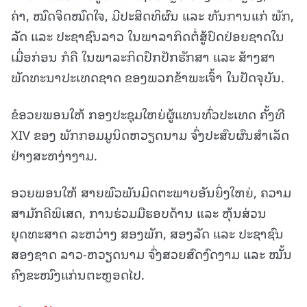
ຄ່າ, ໝົດຈິດໝົດໃຈ, ມີປະສິດທິຜົນ ແລະ ທັນການແກ່ ພັກ,
ລັດ ແລະ ປະຊາຊົນລາວ ໃນພາລາກິດຕໍ່ສູ້ປົດປ່ອຍຊາດໃນ
ເມື່ອກ່ອນ ກໍຄື ໃນພາລະກິດປົກປັກຮັກສາ ແລະ ສ້າງສາ
ພັດທະນາປະເທດຊາດ ຂອງພວກຂ້າພະເຈົ້າ ໃນປັດຈຸບັນ.
ຂໍອວຍພອນໃຫ້ ກອງປະຊຸມໃຫຍ່ຜູ້ແທນທົ່ວປະເທດ ຄັ້ງທີ
XIV ຂອງ ພັກກອມມູນິດຫວຽດນາມ ຈົ່ງປະສົບຜົນສໍາເລັດ
ຢ່າງສະຫງ່າງາມ.
ອວຍພອນໃຫ້ ສາຍພົວພັນມິດຕະພາບອັນຍິ່ງໃຫຍ່, ຄວາມ
ສາມັກຄີພິເສດ, ການຮ່ວມມືຮອບດ້ານ ແລະ ຫຸ້ນສ່ວນ
ຍຸດທະສາດ ລະຫວ່າງ ສອງພັກ, ສອງລັດ ແລະ ປະຊາຊົນ
ສອງຊາດ ລາວ-ຫວຽດນາມ ຈົ່ງສວຍສົດງົດງາມ ແລະ ໝັ້ນ
ຄົງຂະໜົງແກ່ນຕະຫຼອດໄປ.