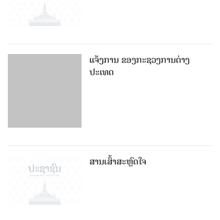
ແຈ້ງການ ຂອງກະຊວງການຕ່າງ
ປະເທດ
ສານເສົ້າສະຫຼົດໃຈ