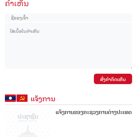
ຄໍາເຫັນ
ສົ່ງຄໍາຄິດເຫັນ
ແຈ້ງການ
ແຈ້ງການຂອງກະຊວງການຕ່າງປະເທດ