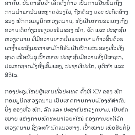
ສາກົນ. ບັນດາຜົນສໍາເລັດດັ່ງກ່າວ ເປັນການຢືນຢັນເຖິງ
ການນໍາພາອັນສະຫຼາດສ່ອງໃສ, ຖືກຕ້ອງ ແລະ ປະດິດສ້າງ
ຂອງ ພັກກອມມູນິດຫວຽດນາມ, ທັງເປັນການສະແດງເຖິງ
ຄວາມເດັດດ່ຽວໜຽວແໜ້ນຂອງ ພັກ, ລັດ ແລະ ປະຊາຊົນ
ຫວຽດນາມ ທີ່ມີຄວາມບາກບັ່ນພະຍາຍາມກ້າວຂຶ້ນດ້ວຍ
ເຫງົ້າພະລັງມະຫາສາມັກຄີອັນເປັນປຶກແຜ່ນຂອງທົ່ວທັງ
ຊາດ ເພື່ອບັນລຸເປົ້າໝາຍ ປະຊາຊົນມີຄວາມຮັ່ງມີຜາສຸກ,
ປະເທດຊາດມັ່ງຄັ່ງເຂັ້ມແຂງ, ປະຊາທິປະໄຕ, ຍຸຕິທໍາ ແລະ
ສີວິໄລ.
ກອງປະຊຸມໃຫຍ່ຜູ້ແທນທົ່ວປະເທດ ຄັ້ງທີ XIV ຂອງ ພັກ
ກອມມູນິດຫວຽດນາມ ເປັນເຫດການການເມືອງທີ່ສໍາຄັນ
ຍິ່ງ ຂອງທົ່ວ ພັກ, ລັດ ແລະ ປະຊາຊົນຫວຽດນາມ, ເປັນຂີດ
ໝາຍ ແຫ່ງການພັດທະນາໄລຍະໃໝ່ ຂອງການປະຕິວັດ
ຫວຽດນາມ ຊຶ່ງຈະກໍານົດແນວທາງ, ເປົ້າໝາຍ ເພື່ອສືບຕໍ່ຍູ້