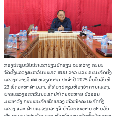
ກອງປະຊຸມພົບປະແລກປ່ຽນບົດຮຽນ ລະຫວ່າງ ຄະນະ
ຈັດຕັ້ງແຂວງສະຫວັນນະເຂດ ສປປ ລາວ ແລະ ຄະນະຈັດຕັ້ງ
ແຂວງກວາງຈິ ສສ ຫວຽດນາມ ປະຈໍາປີ 2025 ຂຶ້ນໃນວັນທີ
23 ພຶດສະພາຜ່ານມາ, ທີ່ຫ້ອງປະຊຸມຫ້ອງວ່າການແຂວງ,
ຝ່າຍແຂວງສະຫວັນນະເຂດນໍາໂດຍສະຫາຍ ບົວສອນ
ມະຫາວົງ ຄະນະປະຈຳພັກແຂວງ ຫົວໜ້າຄະນະຈັດຕັ້ງ
ແຂວງ ແລະ ຝ່າຍແຂວງກວາງຈິ ນໍາໂດຍສະຫາຍ ຟານວັນ
ຟຸ້ງ ຄະນະປະຈຳພັກແຂວງ ຫົວໜ້າຄະນະຈັດຕັ້ງພັກແຂວງ