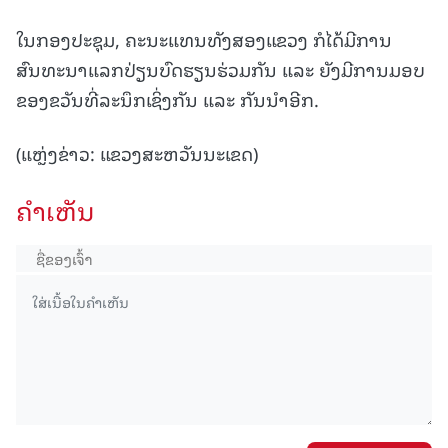
ໃນກອງປະຊຸມ, ຄະນະແທນທັງສອງແຂວງ ກໍໄດ້ມີການ
ສົນທະນາແລກປ່ຽນບົດຮຽນຮ່ວມກັນ ແລະ ຍັງມີການມອບ
ຂອງຂວັນທີ່ລະນຶກເຊິ່ງກັນ ແລະ ກັນນຳອີກ.
(ແຫຼ່ງຂ່າວ: ແຂວງສະຫວັນນະເຂດ)
ຄໍາເຫັນ