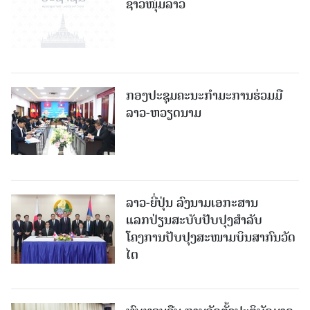
ຊາວໜຸ່ມລາວ
ກອງປະຊຸມຄະນະກຳມະການຮ່ວມມື
ລາວ-ຫວຽດນາມ
ລາວ-ຍີ່ປຸ່ນ ລົງນາມເອກະສານ
ແລກປ່ຽນສະບັບປັບປຸງສໍາລັບ
ໂຄງການປັບປຸງສະໜາມບິນສາກົນວັດ
ໄຕ