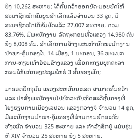
ຍິງ 10,262 ສະຫາຍ; ໄດ້ຄົ້ນຄວ້າອອກບັດ-ມອບບັດໃຫ້
ສະມາຊິກພັກສົມບູນສໍາເລັດແລ້ວຈໍານວນ 33 ຊຸດ, ມີ
ສະມາຊິກພັກໄດ້ຮັບບັດແລ້ວ 27,007 ສະຫາຍ, ກວມ
83.76%, ມີພະນັກງານ-ລັດຖະກອນທົ່ວແຂວງ 14,980 ຄົນ
ຍິງ 8,008 ຄົນ. ສໍາເລັດການສ້າງແຜນກໍານົດພະນັກງານ
ນໍາພາ-ຄຸ້ມຄອງໃນ 14 ເມືອງ, 1 ນະຄອນ, 36 ພະແນກ
ການ-ທຽບເທົ່າອ້ອມຂ້າງແຂວງ ເພື່ອກະກຽມບຸກຄະລາ
ກອນໃຫ້ແກ່ກອງປະຊຸມໃຫຍ່ 3 ຂັ້ນຂອງພັກ;
ມາຮອດປັດຈຸບັນ ແຂວງສະຫວັນນະເຂດ ສາມາດຄົ້ນຄວ້າ
ແລະ ນໍາສົ່ງພະນັກງານໄປຍົກລະດັບທິດສະດີຊັ້ນກາງທີ່
ໂຮງຮຽນການເມືອງເລຢວນ ແຂວງກວາງຈິ ຈໍານວນ 14 ຊຸດ,
ມີພະນັກງານນໍາພາ-ຄຸ້ມຄອງທີ່ຜ່ານການຍົກລະດັບ
ທັງໝົດ ຈໍານວນ 325 ສະຫາຍ ແລະ ກໍາລັງສຶກຢູ່ ແມ່ນຮຸ່ນ
ທີ XIV ຈໍານວນ 25 ສະຫາຍ ຍິງ 5 ສະຫາຍ.