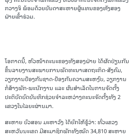
ກວາງຈິ ພ້ອມດ້ວຍບັນດາສະຫາຍຜູ້ແທນຂອງທັງສອງ
ຝ່າຍເຂົ້າຮ່ວມ.
ໂອກາດນີ້, ຫົວໜ້າຄະນະຂອງທັງສອງຝ່າຍ ໄດ້ຜັດປ່ຽນກັນ
ຂຶ້ນລາຍງານສະພາບການພັດທະນາເສດຖະກິດ-ສັງຄົມ,
ວຽກງານປ້ອງກັນຊາດ-ປ້ອງກັນຄວາມສະຫງົບ, ວຽກງານ
ກໍ່ສ້າງພັກ-ພະນັກງານ ແລະ ຜົນສຳເລັດໃນການຈັດຕັ້ງ
ປະຕິບັດບົດບັນທຶກຊ່ວຍຈຳລະຫວ່າງຄະນະຈັດຕັ້ງທັງ 2
ແຂວງໃນໄລຍະຜ່ານມາ.
ສະຫາຍ ບົວສອນ ມະຫາວົງ ໄດ້ຍົກໃຫ້ຮູ້ວ່າ: ທົ່ວແຂວງ
ສະຫວັນນະເຂດ ມີສະມາຊິກພັກທັງໝົດ 34,810 ສະຫາຍ