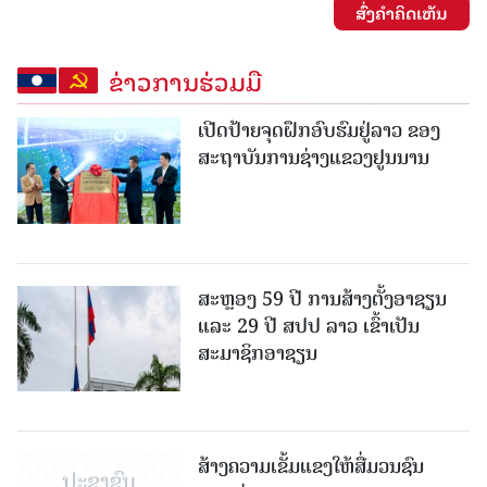
ສົ່ງຄໍາຄິດເຫັນ
ຂ່າວການຮ່ວມມື
ເປີດປ້າຍຈຸດຝຶກອົບຮົມຢູ່ລາວ ຂອງ
ສະຖາບັນການຊ່າງແຂວງຢູນນານ
ສະຫຼອງ 59 ປີ ການສ້າງຕັ້ງອາຊຽນ
ແລະ 29 ປີ ສປປ ລາວ ເຂົ້າເປັນ
ສະມາຊິກອາຊຽນ
ສ້າງຄວາມເຂັ້ມແຂງໃຫ້ສື່ມວນຊົນ