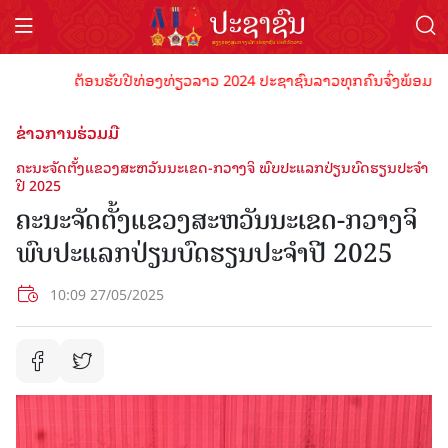
ຕ້ອນຮັບປີທ່ອງທ່ຽວລາວ 2024 ປະຊາຊົນລາວທຸກຄົນຈົ່ງພ້ອມເປັນເຈົ້
ຂ່າວການຮ່ວມມື
ຄະນະຈັດຕັ້ງແຂວງສະຫວັນນະເຂດ-ກວາງຈິ ພົບປະແລກປ່ຽນບົດຮຽນປະຈໍາ
ປີ 2025
ຄະນະຈັດຕັ້ງແຂວງສະຫວັນນະເຂດ-ກວາງຈິ
ພົບປະແລກປ່ຽນບົດຮຽນປະຈໍາປີ 2025
10:09 27/05/2025