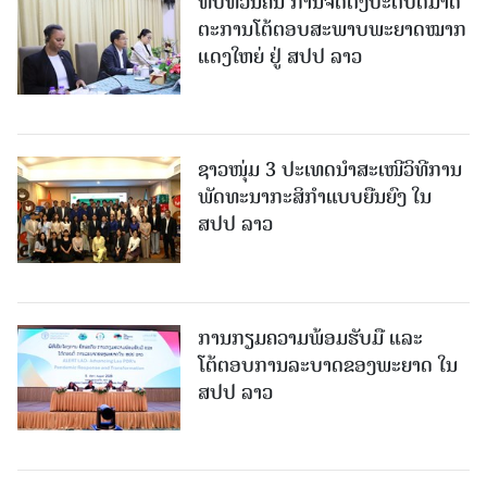
ທົບທວນຄືນ ການຈັດຕັ້ງປະຕິບັດມາດ
ຕະການໂຕ້ຕອບສະພາບພະຍາດໝາກ
ແດງໃຫຍ່ ຢູ່ ສປປ ລາວ
ຊາວໜຸ່ມ 3 ປະເທດນຳສະເໜີວິທີການ
ພັດທະນາກະສິກຳແບບຍືນຍົງ ໃນ
ສປປ ລາວ
ການກຽມຄວາມພ້ອມຮັບມື ແລະ
ໂຕ້ຕອບການລະບາດຂອງພະຍາດ ໃນ
ສປປ ລາວ