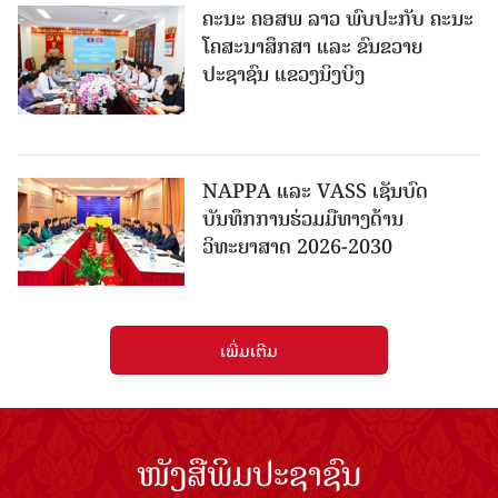
ຄະນະ ຄອສພ ລາວ ພົບປະກັບ ຄະນະ
ໂຄສະນາສຶກສາ ແລະ ຂົນຂວາຍ
ປະຊາຊົນ ແຂວງນິງບິງ
NAPPA ແລະ VASS ເຊັນບົດ
ບັນທຶກການຮ່ວມມືທາງດ້ານ
ວິທະຍາສາດ 2026-2030
ເພີ່ມເຕີມ
ໜັງສືພິມປະຊາຊົນ