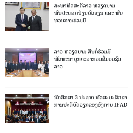
ສະພາທິດສະດີລາວ-ຫວຽດນາມ
ພົບປະແລກປ່ຽນບົດຮຽນ ແລະ ທົບ
ທວນການຮ່ວມມື
ລາວ-ຫວຽດ​ນາມ ສືບ​ຕໍ່​ຮ່ວມ​ມື
ພັດທະນາບຸກຄະລາກອນສື່ມວນຊົນ
ລາວ
ນັກສຶກສາ 3 ປະເທດ ທັດ​ສະ​ນະ​ສຶກ​ສາ
ການປະຕິບັດວຽກຂອງອົງການ IFAD