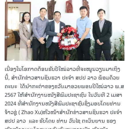
ເນື່ອງໃນໂອກາດຕ້ອນຮັບປີໃໝ່ລາວທີ່ຈະໝູນວຽນມາເຖິງ
ນີ້, ສໍານັກຂ່າວສານຊິນຮວາ ປະຈໍາ ສປປ ລາວ ພ້ອມດ້ວຍ
ຄະນະ ໄດ້ນໍາກະຕ່າຂອງຂວັນມາອວຍພອນປີໃໝ່ລາວ ພ.ສ
2567 ໃຫ້ສໍານັກງານໜັງສືພິມປະຊາຊົນ ໃນວັນທີ 2 ເມສາ
2024 ທີ່ສໍານັກງານໜັງສືພິມປະຊາຊົນຊຶ່ງມອບໂດຍທ່ານ
ຈ້າວຊູ່ ( Zhao Xu)ຫົວໜ້າສໍານັກຂ່າວສານຊິນຮວາ ປະຈໍາ
ສປປ ລາວ ແລະ ຮັບໂດຍ ທ່ານ ວັນໄຊ ຕະວິນຍານ ຮອງ
ຫົວໜ້າຄະນະໂຄສະນາອົບຮົມສູນກາງພັກ ຫົວໜ້າ