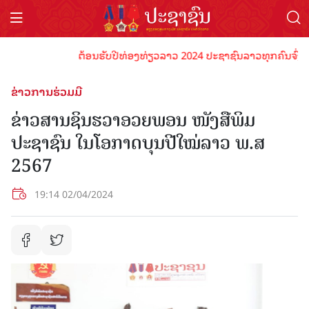
ຕ້ອນຮັບປີທ່ອງທ່ຽວລາວ 2024 ປະຊາຊົນລາວທຸກຄົນຈົ່ງພ້ອມເປ
ຂ່າວການຮ່ວມມື
ຂ່າວສານຊິນຮວາອວຍພອນ ໜັງສືພິມ
ປະຊາຊົນ ໃນໂອກາດບຸນປີໃໝ່ລາວ ພ.ສ
2567
19:14 02/04/2024