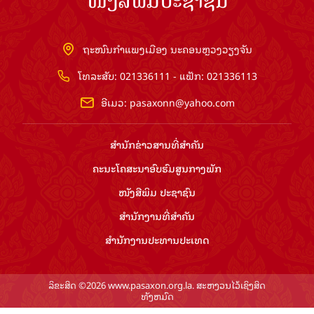
ໜັງສືພິມປະຊາຊົນ
ຖະໜົນກຳແພງເມືອງ ນະຄອນຫຼວງວຽງຈັນ
ໂທລະສັບ: 021336111 - ແຟັກ: 021336113
ອີເມວ:
pasaxonn@yahoo.com
ສຳ​ນັກ​ຂ່າວ​ສານ​ທີ່​ສຳ​ຄັນ​
ຄະນະໂຄສະນາອົບຮົມ​ສູນ​ກາງ​ພັກ
ໜັງສືພິມ ປະ​ຊາ​ຊົນ
ສຳ​ນັກ​ງານ​ທີ່​ສຳ​ຄັນ
ສຳ​ນັກ​ງານ​ປະ​ທານ​ປະ​ເທດ
ລິຂະສິດ ©2026 www.pasaxon.org.la. ສະຫງວນໄວ້ເຊິງສິດ
ທັງຫມົດ