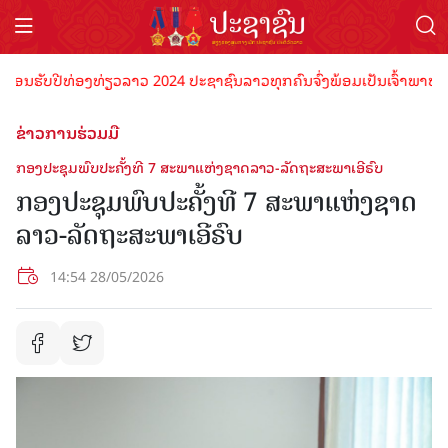
ຮັບປີທ່ອງທ່ຽວລາວ 2024 ປະຊາຊົນລາວທຸກຄົນຈົ່ງພ້ອມເປັນເຈົ້າພາບທີ່ດີ ຕ້
ຂ່າວການຮ່ວມມື
ກອງປະຊຸມພົບປະຄັ້ງທີ 7 ສະພາແຫ່ງຊາດລາວ-ລັດຖະສະພາເອີຣົບ
ກອງປະຊຸມພົບປະຄັ້ງທີ 7 ສະພາແຫ່ງຊາດ
ລາວ-ລັດຖະສະພາເອີຣົບ
14:54 28/05/2026