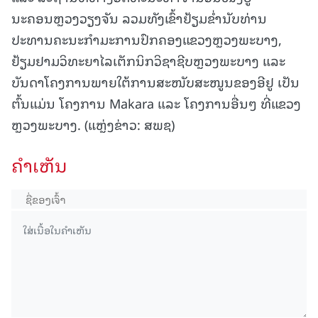
ນະຄອນຫຼວງວຽງຈັນ ລວມທັງເຂົ້າຢ້ຽມຂ່ຳນັບທ່ານ
ປະທານຄະນະກຳມະການປົກຄອງແຂວງຫຼວງພະບາງ,
ຢ້ຽມຢາມວິທະຍາໄລເຕັກນິກວິຊາຊີບຫຼວງພະບາງ ແລະ
ບັນດາໂຄງການພາຍໃຕ້ການສະໜັບສະໜູນຂອງອີຢູ ເປັນ
ຕົ້ນແມ່ນ ໂຄງການ Makara ແລະ ໂຄງການອື່ນໆ ທີ່ແຂວງ
ຫຼວງພະບາງ. (ແຫຼ່ງຂ່າວ: ສພຊ)
ຄໍາເຫັນ