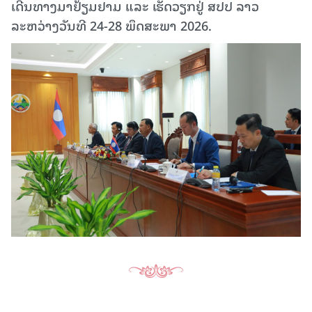
ເດີນທາງມາຢ້ຽມຢາມ ແລະ ເຮັດວຽກຢູ່ ສປປ ລາວ
ລະຫວ່າງວັນທີ 24-28 ພຶດສະພາ 2026.