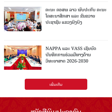
ຄະນະ ຄອສພ ລາວ ພົບປະກັບ ຄະນະ
ໂຄສະນາສຶກສາ ແລະ ຂົນຂວາຍ
ປະຊາຊົນ ແຂວງນິງບິງ
NAPPA ແລະ VASS ເຊັນບົດ
ບັນທຶກການຮ່ວມມືທາງດ້ານ
ວິທະຍາສາດ 2026-2030
ເພີ່ມເຕີມ