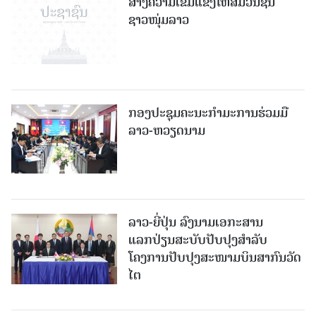
ສ້າງຄວາມເຂັ້ມແຂງໃຫ້ສື່ມວນຊົນ
ຊາວໜຸ່ມລາວ
ກອງປະຊຸມຄະນະກຳມະການຮ່ວມມື
ລາວ-ຫວຽດນາມ
ລາວ-ຍີ່ປຸ່ນ ລົງນາມເອກະສານ
ແລກປ່ຽນສະບັບປັບປຸງສໍາລັບ
ໂຄງການປັບປຸງສະໜາມບິນສາກົນວັດ
ໄຕ