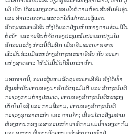
ເທີ ເບັກ ໄດ້ສະແດງຄວາມຂອບໃຈຕໍ່ການຕ້ອນຮັບອັນອົບອຸ່ນ
ແລະ ອໍານວຍຄວາມສະດວກໃຫ້ແກ່ຄະນະຜູ້ແທນ
ລັດຖະສະພາເອີຣົບ ທັງໄດ້ແລກປ່ຽນທິດທາງການຮ່ວມມືໃນ
ຕໍ່ໜ້າ ແລະ ຈະສືບຕໍ່ຈັດກອງປະຊຸມພົບປະແລກປ່ຽນໃນ
ລັກສະນະດັ່ງ ກ່າວນີ້ຕື່ມອີກ ເພື່ອເສີມຂະຫຍາຍສາຍ
ພົວພັນຮ່ວມມືລະຫວ່າງລັດຖະສະພາເອີຣົບ ກັບ ສະພາ
ແຫ່ງຊາດລາວ ໃຫ້ນັບມື້ນັບດີຂຶ້ນກວ່າເກົ່າ.
ນອກຈາກນີ້, ຄະນະຜູ້ແທນລັດຖະສະພາເອີຣົບ ຍັງໄດ້ເຂົ້າ
ຢ້ຽມຂ່ຳນັບທ່ານຮອງນາຍົກລັດຖະມົນຕີ ແລະ ລັດຖະມົນຕີ
ກະຊວງການຕ່າງປະເທດ, ທ່ານຮອງລັດຖະມົນຕີກະຊວງ
ເຕັກໂນໂລຊີ ແລະ ການສື່ສານ, ທ່ານຮອງລັດຖະມົນຕີ
ກະຊວງອຸດສາຫະກຳ ແລະ ການຄ້າ; ເຄື່ອນໄຫວຢ້ຽມຢາມ
ຫ້ອງການກອງເລຂາຄະນະກຳມາທິການແມ່ນ້ຳຂອງສາກົນ
ແລະ ສະຖານທີ່ທາງວັດທະນະທຳຈຳນວນໜຶ່ງຢູ່