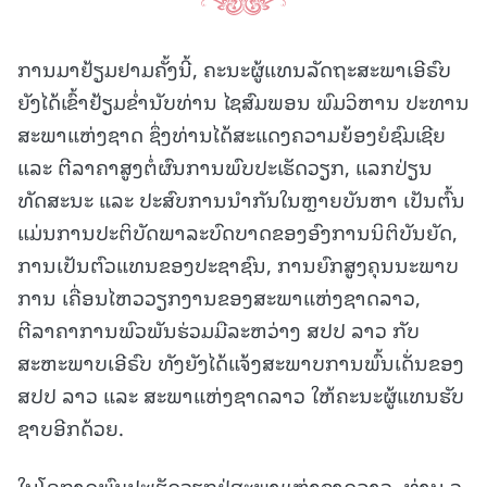
ການມາຢ້ຽມຢາມຄັ້ງນີ້, ຄະນະຜູ້ແທນລັດຖະສະພາເອີຣົບ
ຍັງໄດ້ເຂົ້າຢ້ຽມຂ່ຳນັບທ່ານ ໄຊສົມພອນ ພົມວິຫານ ປະທານ
ສະພາແຫ່ງຊາດ ຊຶ່ງທ່ານໄດ້ສະແດງຄວາມຍ້ອງຍໍຊົມເຊີຍ
ແລະ ຕີລາຄາສູງຕໍ່ຜົນການພົບປະເຮັດວຽກ, ແລກປ່ຽນ
ທັດສະນະ ແລະ ປະສົບການນໍາກັນໃນຫຼາຍບັນຫາ ເປັນຕົ້ນ
ແມ່ນການປະຕິບັດພາລະບົດບາດຂອງອົງການນິຕິບັນຍັດ,
ການເປັນຕົວແທນຂອງປະຊາຊົນ, ການຍົກສູງຄຸນນະພາບ
ການ ເຄື່ອນໄຫວວຽກງານຂອງສະພາແຫ່ງຊາດລາວ,
ຕີລາຄາການພົວພັນຮ່ວມມືລະຫວ່າງ ສປປ ລາວ ກັບ
ສະຫະພາບເອີຣົບ ທັງຍັງໄດ້ແຈ້ງສະພາບການພົ້ນເດັ່ນຂອງ
ສປປ ລາວ ແລະ ສະພາແຫ່ງຊາດລາວ ໃຫ້ຄະນະຜູ້ແທນຮັບ
ຊາບອີກດ້ວຍ.
ໃນໂອກາດພົບປະເຮັດວຽກຢູ່ສະພາແຫ່ງຊາດລາວ, ທ່ານ ວູ