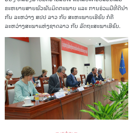
ຂະຫຍາຍສາຍພົວພັນມິດຕະພາບ ແລະ ການຮ່ວມມືທີ່ດີນຳ
ກັນ ລະຫວ່າງ ສປປ ລາວ ກັບ ສະຫະພາບເອີຣົບ ກໍຄື
ລະຫວ່າງສະພາແຫ່ງຊາດລາວ ກັບ ລັດຖະສະພາເອີຣົບ.