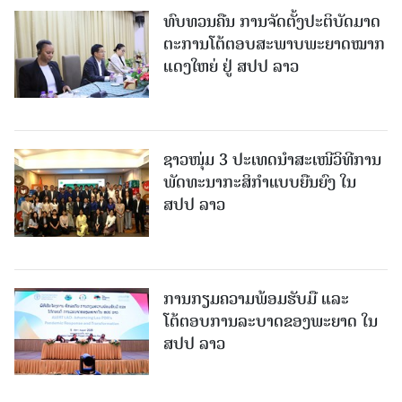
ທົບທວນຄືນ ການຈັດຕັ້ງປະຕິບັດມາດ
ຕະການໂຕ້ຕອບສະພາບພະຍາດໝາກ
ແດງໃຫຍ່ ຢູ່ ສປປ ລາວ
ຊາວໜຸ່ມ 3 ປະເທດນຳສະເໜີວິທີການ
ພັດທະນາກະສິກຳແບບຍືນຍົງ ໃນ
ສປປ ລາວ
ການກຽມຄວາມພ້ອມຮັບມື ແລະ
ໂຕ້ຕອບການລະບາດຂອງພະຍາດ ໃນ
ສປປ ລາວ