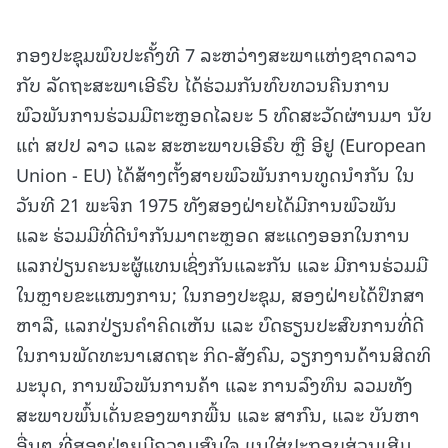
ກອງປະຊຸມພົບປະຄັ້ງທີ 7 ລະຫວ່າງສະພາແຫ່ງຊາດລາວ
ກັບ ລັດຖະສະພາເອີຣົບ ໄດ້ຮ່ວມກັນທົບທວນຄືນການ
ພົວພັນການຮ່ວມມືຕະຫຼອດໄລຍະ 5 ທົດສະວັດຜ່ານມາ ນັບ
ແຕ່ ສປປ ລາວ ແລະ ສະຫະພາບເອີຣົບ ຫຼື ອີຢູ (European
Union - EU) ໄດ້ສ້າງຕັ້ງສາຍພົວພັນການທູດນໍາກັນ ໃນ
ວັນທີ 21 ພະຈິກ 1975 ທັງສອງຝ່າຍໄດ້ມີການພົວພັນ
ແລະ ຮ່ວມມືທີ່ດີນໍາກັນມາຕະຫຼອດ ສະແດງອອກໃນການ
ແລກປ່ຽນຄະນະຜູ້ແທນເຊິ່ງກັນແລະກັນ ແລະ ມີການຮ່ວມມື
ໃນຫຼາຍຂະແໜງການ; ໃນກອງປະຊຸມ, ສອງຝ່າຍໄດ້ປຶກສາ
ຫາລື, ແລກປ່ຽນຄຳຄິດເຫັນ ແລະ ບົດຮຽນປະສົບການທີ່ດີ
ໃນການພັດທະນາເສດຖະ ກິດ-ສັງຄົມ, ວຽກງານດ້ານສິດທິ
ມະນຸດ, ການພົວພັນການຄ້າ ແລະ ການລົງທຶນ ລວມທັງ
ສະພາບພົ້ນເດັ່ນຂອງພາກພື້ນ ແລະ ສາກົນ, ແລະ ບັນຫາ
ອື່ນໆ ທີ່ສອງຝ່າຍມີຄວາມສົນໃຈ ແນໃສ່ປະກອບສ່ວນເສີມ