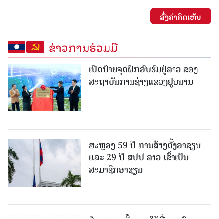
ສົ່ງຄໍາຄິດເຫັນ
ຂ່າວການຮ່ວມມື
ເປີດປ້າຍຈຸດຝຶກອົບຮົມຢູ່ລາວ ຂອງ
ສະຖາບັນການຊ່າງແຂວງຢູນນານ
ສະຫຼອງ 59 ປີ ການສ້າງຕັ້ງອາຊຽນ
ແລະ 29 ປີ ສປປ ລາວ ເຂົ້າເປັນ
ສະມາຊິກອາຊຽນ