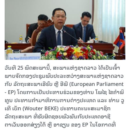
ວັນທີ 25 ພຶດສະພານີ້, ສະພາແຫ່ງຊາດລາວ ໄດ້ເປັນເຈົ້າ
ພາບຈັດກອງປະຊຸມພົບປະລະຫວ່າງສະພາແຫ່ງຊາດລາວ
ກັບ ລັດຖະສະພາເອີຣົບ ຫຼື ອີພີ (European Parliament
- EP) ໂດຍການເປັນປະທານຮ່ວມຂອງທ່ານ ໂພໄຊ ໄຂຄຳພິ
ທູນ ປະທານກຳມາທິການການຕ່າງປະເທດ ແລະ ທ່ານ ວູ
ເທີ ເບັກ (Wouter BEKE) ປະທານຄະນະສະມາຊິກ
ລັດຖະສະພາ ທີ່ຮັບຜິດຊອບພົວພັນກັບປະເທດອາຊີ
ຕາເວັນອອກສ່ຽງໃຕ້ ຫຼື ອາຊຽນ ຂອງ EP ໃນໂອກາດທີ່