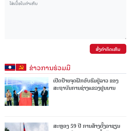
ສົ່ງຄໍາຄິດເຫັນ
ຂ່າວການຮ່ວມມື
ເປີດປ້າຍຈຸດຝຶກອົບຮົມຢູ່ລາວ ຂອງ
ສະຖາບັນການຊ່າງແຂວງຢູນນານ
ສະຫຼອງ 59 ປີ ການສ້າງຕັ້ງອາຊຽນ