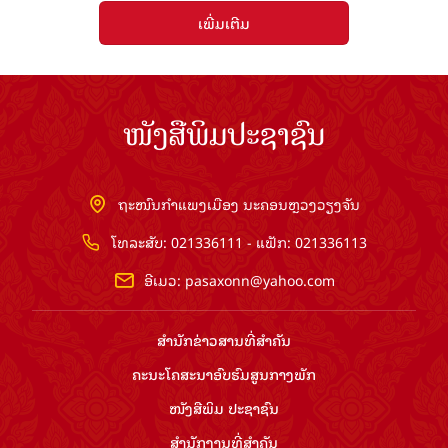
ເພີ່ມເຕີມ
ໜັງສືພິມປະຊາຊົນ
ຖະໜົນກຳແພງເມືອງ ນະຄອນຫຼວງວຽງຈັນ
ໂທລະສັບ: 021336111 - ແຟັກ: 021336113
ອີເມວ:
pasaxonn@yahoo.com
ສຳ​ນັກ​ຂ່າວ​ສານ​ທີ່​ສຳ​ຄັນ​
ຄະນະໂຄສະນາອົບຮົມ​ສູນ​ກາງ​ພັກ
ໜັງສືພິມ ປະ​ຊາ​ຊົນ
ສຳ​ນັກ​ງານ​ທີ່​ສຳ​ຄັນ