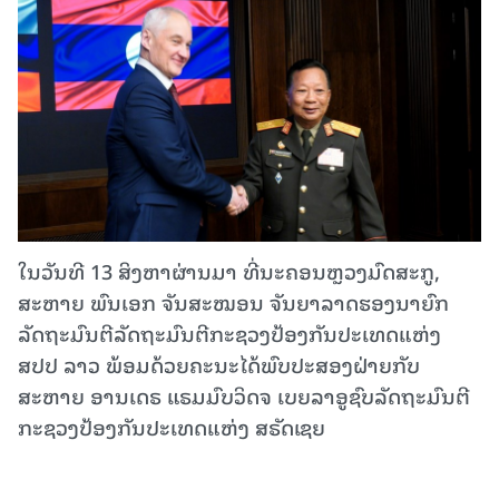
ໃນວັນທີ 13 ສິງຫາຜ່ານມາ ທີ່ນະຄອນຫຼວງມົດສະກູ,
ສະຫາຍ ພົນເອກ ຈັນສະໝອນ ຈັນຍາລາດຮອງນາຍົກ
ລັດຖະມົນຕີລັດຖະມົນຕີກະຊວງປ້ອງກັນປະເທດແຫ່ງ
ສປປ ລາວ ພ້ອມດ້ວຍຄະນະໄດ້ພົບປະສອງຝ່າຍກັບ
ສະຫາຍ ອານເດຣ ແຣມມົບວິດຈ ເບຍລາອູຊົບລັດຖະມົນຕີ
ກະຊວງປ້ອງກັນປະເທດແຫ່ງ ສຣັດເຊຍ