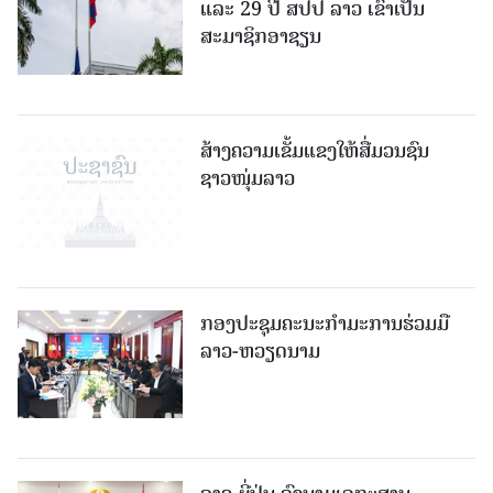
ແລະ 29 ປີ ສປປ ລາວ ເຂົ້າເປັນ
ສະມາຊິກອາຊຽນ
ສ້າງຄວາມເຂັ້ມແຂງໃຫ້ສື່ມວນຊົນ
ຊາວໜຸ່ມລາວ
ກອງປະຊຸມຄະນະກຳມະການຮ່ວມມື
ລາວ-ຫວຽດນາມ