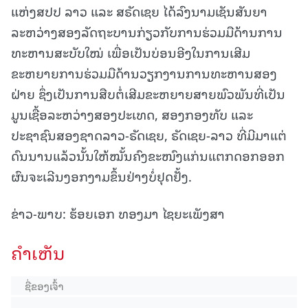
ແຫ່ງສປປ ລາວ ແລະ ສຣັດເຊຍ ໄດ້ລົງນາມເຊັນສັນຍາ
ລະຫວ່າງສອງລັດຖະບານກ່ຽວກັບການຮ່ວມມືດ້ານການ
ທະຫານສະບັບໃໝ່ ເພື່ອເປັນບ່ອນອີງໃນການເສີມ
ຂະຫຍາຍການຮ່ວມມືດ້ານວຽກງານການທະຫານສອງ
ຝ່າຍ ຊຶ່ງເປັນການສືບຕໍ່ເສີມຂະຫຍາຍສາຍພົວພັນທີ່ເປັນ
ມູນເຊື້ອລະຫວ່າງສອງປະເທດ, ສອງກອງທັບ ແລະ
ປະຊາຊົນສອງຊາດລາວ-ຣັດເຊຍ, ຣັດເຊຍ-ລາວ ທີ່ມີມາແຕ່
ດົນນານແລ້ວນັ້ນໃຫ້ໝັ້ນຄົງຂະໜົງແກ່ນແຕກດອກອອກ
ຜົນຈະເລີນງອກງາມຂຶ້ນຢ່າງບໍ່ຢຸດຢັ້ງ.
ຂ່າວ-ພາບ: ຮ້ອຍເອກ ທອງມາ ໄຊຍະເພັງສາ
ຄໍາເຫັນ