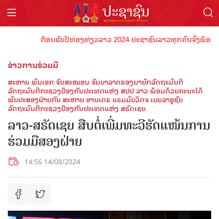
ຕ້ອນຮັບປີທ່ອງທ່ຽວລາວ 2024 ປະຊາຊົນລາວທຸກຄົນຈົ່ງພ້ອມເປັນເຈ
ຂ່າວການຮ່ວມມື
ສະຫາຍ ພົນເອກ ຈັນສະໝອນ ຈັນຍາລາດຮອງນາຍົກລັດຖະມົນຕີ
ລັດຖະມົນຕີກະຊວງປ້ອງກັນປະເທດແຫ່ງ ສປປ ລາວ ພ້ອມດ້ວຍຄະນະໄດ້
ພົບປະສອງຝ່າຍກັບ ສະຫາຍ ອານເດຣ ແຣມມົບວິດຈ ເບຍລາອູຊົບ
ລັດຖະມົນຕີກະຊວງປ້ອງກັນປະເທດແຫ່ງ ສຣັດເຊຍ
ລາວ-ສຣັດເຊຍ ສືບຕໍ່ເພີ່ມທະວີຮັດແໜ້ນການ
ຮ່ວມມືສອງຝ່າຍ
14:56 14/08/2024