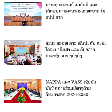
ການກຽມຄວາມພ້ອມຮັບມື ແລະ
ໂຕ້ຕອບການລະບາດຂອງພະຍາດ ໃນ
ສປປ ລາວ
ຄະນະ ຄອສພ ລາວ ພົບປະກັບ ຄະນະ
ໂຄສະນາສຶກສາ ແລະ ຂົນຂວາຍ
ປະຊາຊົນ ແຂວງນິງບິງ
NAPPA ແລະ VASS ເຊັນບົດ
ບັນທຶກການຮ່ວມມືທາງດ້ານ
ວິທະຍາສາດ 2026-2030