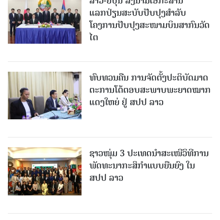
ລາວ-ຍີ່ປຸ່ນ ລົງນາມເອກະສານ
ແລກປ່ຽນສະບັບປັບປຸງສໍາລັບ
ໂຄງການປັບປຸງສະໜາມບິນສາກົນວັດ
ໄຕ
ທົບທວນຄືນ ການຈັດຕັ້ງປະຕິບັດມາດ
ຕະການໂຕ້ຕອບສະພາບພະຍາດໝາກ
ແດງໃຫຍ່ ຢູ່ ສປປ ລາວ
ຊາວໜຸ່ມ 3 ປະເທດນຳສະເໜີວິທີການ
ພັດທະນາກະສິກຳແບບຍືນຍົງ ໃນ
ສປປ ລາວ