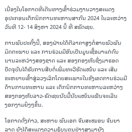
ເນື່ອງໃນໂອກາດທີ່ເດີນທາງເຂົ້າຮ່ວມງານວາງສະແດງ
ອຸປະກອນເຕັກນິກການທະຫານສາກົນ 2024 ໃນລະຫວ່າງ
ວັນທີ 12- 14 ສິງຫາ 2024 ນີ້ ທີ່ ສຣັດເຊຍ.
ການພົບປະຄັ້ງນີ້, ສອງຝ່າຍໄດ້ຕີລາຄາສູງຕໍ່ສາຍພົວພັນ
ມິດຕະພາບ ແລະ ການຮ່ວມມືອັນເປັນມູນເຊື້ອມາແຕ່ດົນ
ນານລະຫວ່າງສອງຊາດ ແລະ ສອງກອງທັບຊຶ່ງມາຮອດ
ປັດຈຸບັນໄດ້ຮັບການສືບຕໍ່ເພີ່ມທະວີຮັດແໜ້ນ ແລະ ເສີມ
ຂະຫຍາຍເຂົ້າສູ່ລວງເລິກໂດຍສະເພາະໃນຂົງເຂດການຮ່ວມມື
ດ້ານການທະຫານ ແລະ ເຕັກນິກການທະຫານລະຫວ່າງ
ສອງກອງທັບລາວ-ຣັດເຊຍນັບມື້ນັບແໜ້ນແຟ້ນຈະເລີນ
ງອກງາມຍິ່ງໆຂຶ້ນ.
ໂອກາດດັ່ງກ່າວ, ສະຫາຍ ພົນເອກ ຈັນສະໝອນ ຈັນຍາ
ລາດ ຍັງໄດ້ສະແດງຄວາມຮູ້ບຸນຄຸນຢ່າງສູງມາຍັງ