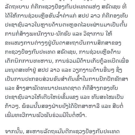
ລັດຖະບານ ກໍຄືກະຊວງປ້ອງກັນປະເທດແຫ່ງ ສຣັດເຊຍ ທີ່
ໄດ້ໃຫ້ການຊ່ວຍເຫຼືອອັນລ້ຳຄ່າແກ່ ສປປ ລາວ ກໍຄືກອງທັບ
ປະຊາຊົນລາວໃນຫຼາຍດ້ານຕະຫຼອດໄລຍະຜ່ານມາເປັນຕົ້ນ
ການກໍ່ສ້າງພະນັກງານ-ນັກຮົບ ແລະ ວິຊາການ ໃຫ້
ຂະແໜງການຕ່າງໆຢູ່ບັນດາສະຖາບັນການສຶກສາຂອງ
ກະຊວງປ້ອງກັນປະເທດ ສຣັດເຊຍ, ການຊ່ວຍເຫຼືອດ້ານ
ເຕັກນິກການທະຫານ, ການຮ່ວມມືດ້ານເກັບກູ້ລະເບີດເພື່ອ
ມະນຸດສະທຳຢູ່ ສປປ ລາວ ແລະ ວຽກງານດ້ານອື່ນໆ ຊຶ່ງ
ເປັນການປະກອບສ່ວນອັນສໍາຄັນເຂົ້າໃນການປົກປັກຮັກສາ
ແລະ ສ້າງສາພັດທະນາປະເທດຊາດ ກໍຄືສ້າງກອງທັບ
ປະຊາຊົນລາວໃຫ້ເຕີບໃຫຍ່ເຂັ້ມແຂງ ແລະ ທັນສະໄໝເປັນ
ກ້າວໆ. ພ້ອມນັ້ນສອງຝ່າຍຍັງໄດ້ປຶກສາຫາລື ແລະ ສືບຕໍ່
ເພີ່ມທະວີການພົວພັນຮ່ວມມືໃນຕໍ່ໜ້າ.
ຈາກນັ້ນ, ສະຫາຍລັດຖະມົນຕີກະຊວງປ້ອງກັນປະເທດ