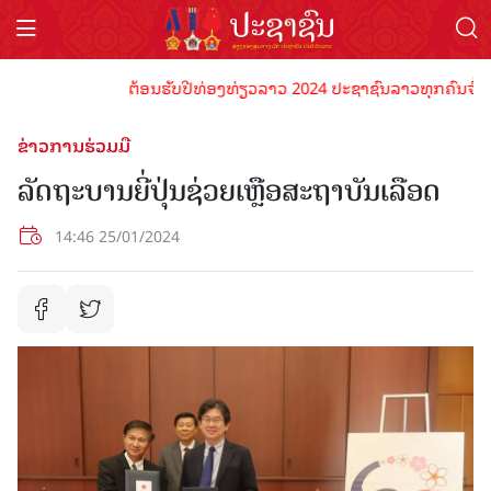
ຕ້ອນຮັບປີທ່ອງທ່ຽວລາວ 2024 ປະຊາຊົນລາວທຸກຄົນຈົ່ງພ້ອມເປ
ຂ່າວການຮ່ວມມື
ລັດຖະບານຍີ່ປຸ່ນຊ່ວຍເຫຼືອສະຖາບັນເລືອດ
14:46 25/01/2024