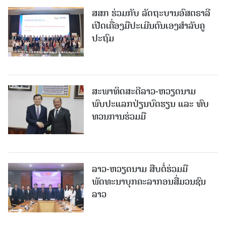
ສສກ ຮ່ວມກັບ ລັດຖະບານອົສຕຣາລີ
ເປີດເຄື່ອງມືປະເມີນຕົນເອງສຳລັບຄູ
ປະຖົມ
ສະພາທິດສະດີລາວ-ຫວຽດນາມ
ພົບປະແລກປ່ຽນບົດຮຽນ ແລະ ທົບ
ທວນການຮ່ວມມື
ລາວ-ຫວຽດ​ນາມ ສືບ​ຕໍ່​ຮ່ວມ​ມື
ພັດທະນາບຸກຄະລາກອນສື່ມວນຊົນ
ລາວ