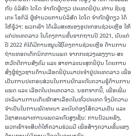
ກັບ ບໍລິສັດ ໄດໂດ ຈຳກັດຜູ້ດຽວ ປະເທດຍີ່ປຸ່ນ.ທ່ານ ຊິນຊຸ
ເກະ ໂອກິລິ ຜູ້ອຳນວຍການບໍລິສັດ ໄດໂດ ຈຳກັດຜູ້ດຽວ ໄດ້
ໃຫ້ຮູ້ວ່າ: ພວກເຮົາ ໄດ້ເລີ່ມສະໜອງອຸປະກອນຊ່ວຍເຫຼືອ ໃຫ້
ແກ່ປະເທດລາວ ໃນໂຄງການຂັ້ນຮາກຖານປີ 2021, ນັບແຕ່
ປີ 2022 ກໍໄດ້ມີການໝູນໃຊ້ໂຄງການຊ່ວຍເຫຼືອ ດ້ານການ
ຖ່າຍທອດເຕັກນິກການແພດ ຈາກກະຊວງແຮງງານ-ສະ
ຫວັດດີການສັງຄົມ ແລະ ສາທາລະນະສຸກຍີ່ປຸ່ນ ໂດຍການ
ສົ່ງຜູ້ຊ່ຽວຊານດ້ານເລືອດຍີ່ປຸ່ນມາປະຈຳຢູ່ປະເທດລາວ ເພື່ອ
ເປັນການປະກອບສ່ວນໃນການຍົກລະດັບຄວາມຮູ້ດ້ານການ
ແພດ ແລະ ເລືອດໃນປະເທດລາວ. ນອກຈາກນີ້, ເພື່ອເພີ່ມ
ປະລິມານການເກັບຮັກສາເລືອດໃນທົ່ວປະເທດ ຈຶ່ງມີຄວາມ
ຈຳເປັນໃນການພັດທະນາ ລະບົບຕ່ອງໂສ້ຄວາມເຢັນ ແລະ
ວິຊາສະເພາະການແພດລະດັບສູງເຊັ່ນ: ການປົວມະເຮັງ,
ພວກເຮົາຈະສືບຕໍ່ໃຫ້ຄວາມຮ່ວມມື ເພື່ອສ້າງຄວາມເຂັ້ມແຂງ
ດ້ານການບໍລິການເລືອດໃນອະນາຄົດ.