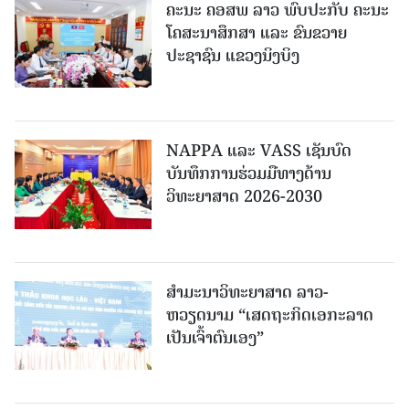
ຄະນະ ຄອສພ ລາວ ພົບປະກັບ ຄະນະ
ໂຄສະນາສຶກສາ ແລະ ຂົນຂວາຍ
ປະຊາຊົນ ແຂວງນິງບິງ
NAPPA ແລະ VASS ເຊັນບົດ
ບັນທຶກການຮ່ວມມືທາງດ້ານ
ວິທະຍາສາດ 2026-2030
ສຳມະນາວິທະຍາສາດ ລາວ-
ຫວຽດນາມ “ເສດຖະກິດເອກະລາດ
ເປັນເຈົ້າຕົນເອງ”