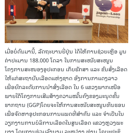
ເມື່ອບໍ່ດົນມານີ້, ລັດຖະບານຍີ່ປຸ່ນ ໄດ້ໃຫ້ການຊ່ວຍເຫຼືອ ມູນ
ຄ່າປະມານ 188.000 ໂດລາ ໃນການສະໜັບສະໜູນ
ໂຄງການສະໜອງອຸປະກອນ ເກັບຮັກສາ ແລະ ຂົນສົ່ງເລືອດ
ໃຫ້ແກ່ສະຖາບັນເລືອດແຫ່ງຊາດ ອົງການກາແດງລາວ
ເພື່ອຍົກລະດັບການນຳສົ່ງເລືອດ ໃນ 6 ແຂວງພາກເໜືອ
ພາຍໃຕ້ໂຄງການເສີມສ້າງຄວາມໝັ້ນຄົງຂອງມະນຸດຂັ້ນ
ຮາກຖານ (GGP)ໂດຍຈະໃຫ້ການສະໜັບສະໜູນທຶນຮອນ
ເພື່ອຈັດຫາອຸປະກອນການແພດທີ່ສຳຄັນ ແລະ ຈໍາເປັນໃນ
ວຽກງານການບໍລິການເລືອດໃນສູນເລືອດ ແຂວງຫຼວງພະ
ບາງ ໂດຍການຮ່ວມລົງນາມ ລະຫວ່າງ ທ່ານ ໂຄບະຢະຊິ