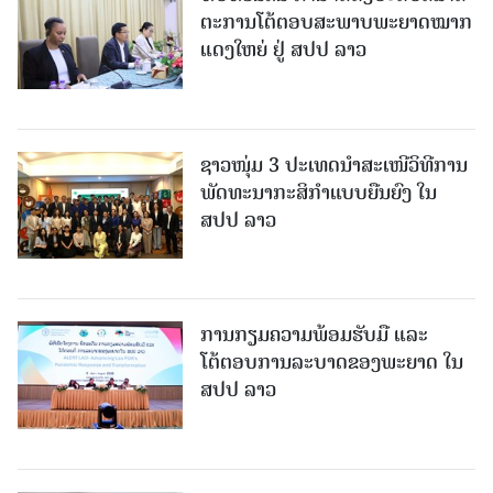
ຕະການໂຕ້ຕອບສະພາບພະຍາດໝາກ
ແດງໃຫຍ່ ຢູ່ ສປປ ລາວ
ຊາວໜຸ່ມ 3 ປະເທດນຳສະເໜີວິທີການ
ພັດທະນາກະສິກຳແບບຍືນຍົງ ໃນ
ສປປ ລາວ
ການກຽມຄວາມພ້ອມຮັບມື ແລະ
ໂຕ້ຕອບການລະບາດຂອງພະຍາດ ໃນ
ສປປ ລາວ