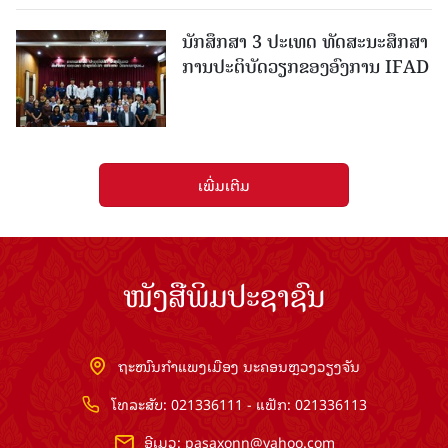
ນັກສຶກສາ 3 ປະເທດ ທັດ​ສະ​ນະ​ສຶກ​ສາ
ການປະຕິບັດວຽກຂອງອົງການ IFAD
ເພີ່ມເຕີມ
ໜັງສືພິມປະຊາຊົນ
ຖະໜົນກຳແພງເມືອງ ນະຄອນຫຼວງວຽງຈັນ
ໂທລະສັບ: 021336111 - ແຟັກ: 021336113
ອີເມວ:
pasaxonn@yahoo.com