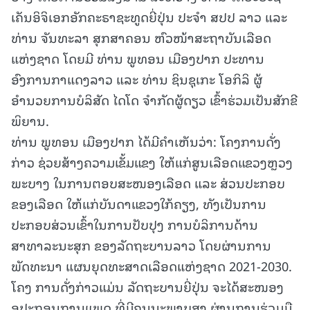
ເຄັນອິຈິເອກອັກຄະຣາຊະທູດຍີ່ປຸ່ນ ປະຈໍາ ສປປ ລາວ ແລະ
ທ່ານ ຈັນທະລາ ສຸກສາຄອນ ຫົວໜ້າສະຖາບັນເລືອດ
ແຫ່ງຊາດ ໂດຍມີ ທ່ານ ພູທອນ ເມືອງປາກ ປະທານ
ອົງການກາແດງລາວ ແລະ ທ່ານ ຊິນຊຸເກະ ໂອກິລິ ຜູ້
ອຳນວຍການບໍລິສັດ ໄດໂດ ຈຳກັດຜູ້ດຽວ ເຂົ້າຮ່ວມເປັນສັກຂີ
ພິຍານ.
ທ່ານ ພູທອນ ເມືອງປາກ ໄດ້ມີຄຳເຫັນວ່າ: ໂຄງການດັ່ງ
ກ່າວ ຊ່ວຍສ້າງຄວາມເຂັ້ມແຂງ ໃຫ້ແກ່ສູນເລືອດແຂວງຫຼວງ
ພະບາງ ໃນການຕອບສະໜອງເລືອດ ແລະ ສ່ວນປະກອບ
ຂອງເລືອດ ໃຫ້ແກ່ບັນດາແຂວງໃກ້ຄຽງ, ທັງເປັນການ
ປະກອບສ່ວນເຂົ້າໃນການປັບປຸງ ການບໍລິການດ້ານ
ສາທາລະນະສຸກ ຂອງລັດຖະບານລາວ ໂດຍຜ່ານການ
ພັດທະນາ ແຜນຍຸດທະສາດເລືອດແຫ່ງຊາດ 2021-2030.
ໂຄງ ການດັ່ງກ່າວແມ່ນ ລັດຖະບານຍີ່ປຸ່ນ ຈະໄດ້ສະໜອງ
ອຸປະກອນການແພດ ທີ່ມີຄຸນນະພາບສູງ ຜ່ານການຮ່ວມມື