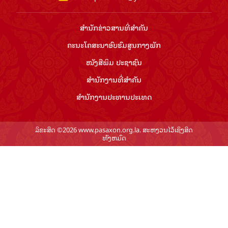
ສຳ​ນັກ​ຂ່າວ​ສານ​ທີ່​ສຳ​ຄັນ​
ຄະນະໂຄສະນາອົບຮົມ​ສູນ​ກາງ​ພັກ
ໜັງສືພິມ ປະ​ຊາ​ຊົນ
ສຳ​ນັກ​ງານ​ທີ່​ສຳ​ຄັນ
ສຳ​ນັກ​ງານ​ປະ​ທານ​ປະ​ເທດ
ລິຂະສິດ ©2026 www.pasaxon.org.la. ສະຫງວນໄວ້ເຊິງສິດ
ທັງຫມົດ