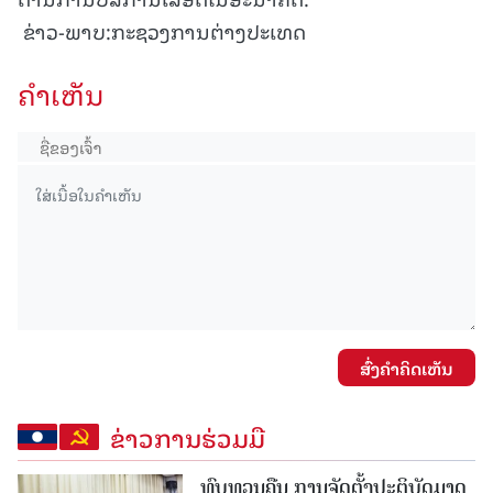
ຂ່າວ-ພາບ:ກະຊວງການຕ່າງປະເທດ
ຄໍາເຫັນ
ສົ່ງຄໍາຄິດເຫັນ
ຂ່າວການຮ່ວມມື
ທົບທວນຄືນ ການຈັດຕັ້ງປະຕິບັດມາດ