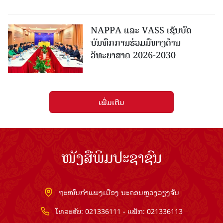
NAPPA ແລະ VASS ເຊັນບົດ
ບັນທຶກການຮ່ວມມືທາງດ້ານ
ວິທະຍາສາດ 2026-2030
ເພີ່ມເຕີມ
ໜັງສືພິມປະຊາຊົນ
ຖະໜົນກຳແພງເມືອງ ນະຄອນຫຼວງວຽງຈັນ
ໂທລະສັບ: 021336111 - ແຟັກ: 021336113