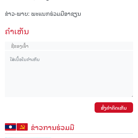
ຂ່າວ-ພາບ: ພະແນກຮ່ວມມືອາຊຽນ
ຄໍາເຫັນ
ສົ່ງຄໍາຄິດເຫັນ
ຂ່າວການຮ່ວມມື