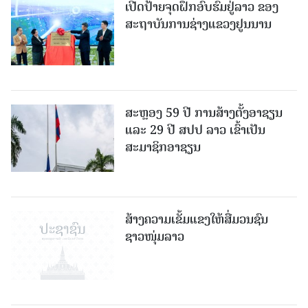
ເປີດປ້າຍຈຸດຝຶກອົບຮົມຢູ່ລາວ ຂອງ
ສະຖາບັນການຊ່າງແຂວງຢູນນານ
ສະຫຼອງ 59 ປີ ການສ້າງຕັ້ງອາຊຽນ
ແລະ 29 ປີ ສປປ ລາວ ເຂົ້າເປັນ
ສະມາຊິກອາຊຽນ
ສ້າງຄວາມເຂັ້ມແຂງໃຫ້ສື່ມວນຊົນ
ຊາວໜຸ່ມລາວ