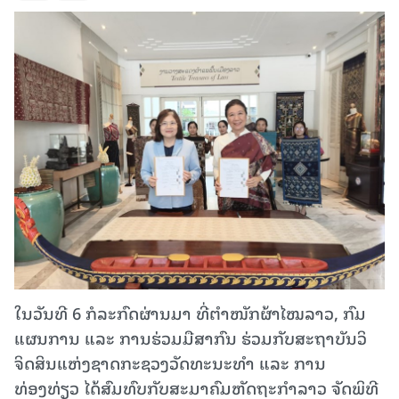
ໃນວັນທີ 6 ກໍລະກົດຜ່ານມາ ທີ່ຕຳໜັກຜ້າໄໝລາວ, ກົມ
ແຜນການ ແລະ ການຮ່ວມມືສາກົນ ຮ່ວມກັບສະຖາບັນວິ
ຈິດສິນແຫ່ງຊາດກະຊວງວັດທະນະທຳ ແລະ ການ
ທ່ອງທ່ຽວ ໄດ້ສົມທົບກັບສະມາຄົມຫັດຖະກຳລາວ ຈັດພິທີ