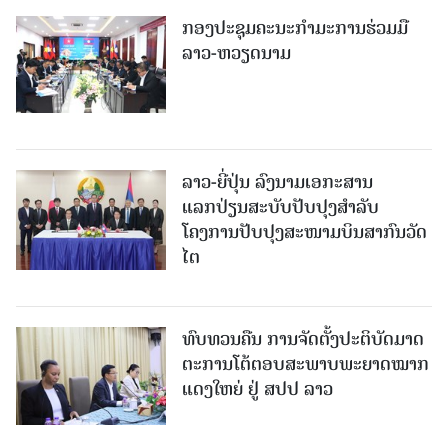
ກອງປະຊຸມຄະນະກຳມະການຮ່ວມມື
ລາວ-ຫວຽດນາມ
ລາວ-ຍີ່ປຸ່ນ ລົງນາມເອກະສານ
ແລກປ່ຽນສະບັບປັບປຸງສໍາລັບ
ໂຄງການປັບປຸງສະໜາມບິນສາກົນວັດ
ໄຕ
ທົບທວນຄືນ ການຈັດຕັ້ງປະຕິບັດມາດ
ຕະການໂຕ້ຕອບສະພາບພະຍາດໝາກ
ແດງໃຫຍ່ ຢູ່ ສປປ ລາວ