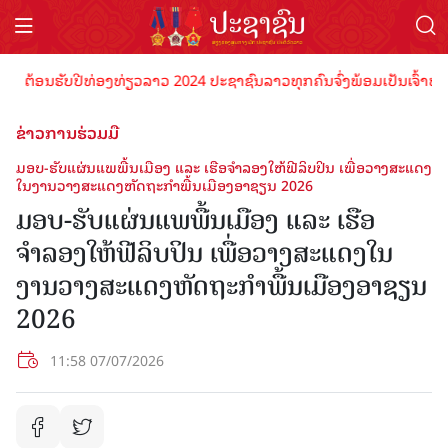
ຕ້ອນຮັບປີທ່ອງທ່ຽວລາວ 2024 ປະຊາຊົນລາວທຸກຄົນຈົ່ງພ້ອມເປັນເຈົ້າພາບທີ່
ຂ່າວການຮ່ວມມື
ມອບ-ຮັບແຜ່ນແພພື້ນເມືອງ ແລະ ເຮືອຈຳລອງໃຫ້ຟີລິບປິນ ເພື່ອວາງສະແດງ
ໃນງານວາງສະແດງຫັດຖະກຳພື້ນເມືອງອາຊຽນ 2026
ມອບ-ຮັບແຜ່ນແພພື້ນເມືອງ ແລະ ເຮືອ
ຈຳລອງໃຫ້ຟີລິບປິນ ເພື່ອວາງສະແດງໃນ
ງານວາງສະແດງຫັດຖະກຳພື້ນເມືອງອາຊຽນ
2026
11:58 07/07/2026