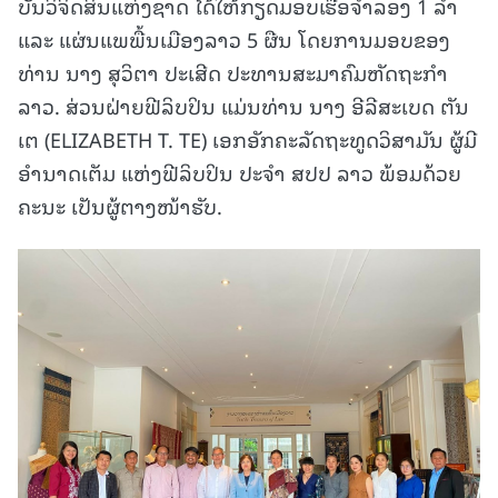
ບັນວິຈິດສິນແຫ່ງຊາດ ໄດ້ໃຫ້ກຽດມອບເຮືອຈຳລອງ 1 ລຳ
ແລະ ແຜ່ນແພພື້ນເມືອງລາວ 5 ຜືນ ໂດຍການມອບຂອງ
ທ່ານ ນາງ ສຸວິຕາ ປະເສີດ ປະທານສະມາຄົມຫັດຖະກຳ
ລາວ. ສ່ວນຝ່າຍຟີລິບປິນ ແມ່ນທ່ານ ນາງ ອີລີສະເບດ ຕັນ
ເຕ (ELIZABETH T. TE) ເອກອັກຄະລັດຖະທູດວິສາມັນ ຜູ້ມີ
ອຳນາດເຕັມ ແຫ່ງຟີລິບປິນ ປະຈຳ ສປປ ລາວ ພ້ອມດ້ວຍ
ຄະນະ ເປັນຜູ້ຕາງໜ້າຮັບ.