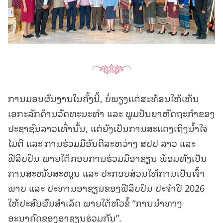
ການມອບຜົນງານໃນຄັ້ງນີ້, ບໍ່ພຽງແຕ່ສະທ້ອນໃຫ້ເຫັນ
ເອກະລັກດ້ານວັດທະນະທຳ ແລະ ພູມປັນຍາຫັດຖະກຳຂອງ
ປະຊາຊົນລາວເທົ່ານັ້ນ, ແຕ່ຍັງເປັນການສະແດງເຖິງນ້ຳໃຈ
ໄມຕີ ແລະ ການຮ່ວມມືອັນດີລະຫວ່າງ ສປປ ລາວ ແລະ
ຟີລິບປິນ ພາຍໃຕ້ກອບການຮ່ວມມືອາຊຽນ ພ້ອມທັງເປັນ
ການສະໜັບສະໜູນ ແລະ ປະກອບສ່ວນໃຫ້ການເປັນເຈົ້າ
ພາບ ແລະ ປະທານອາຊຽນຂອງຟີລິບປິນ ປະຈຳປີ 2026
ໃຫ້ປະສົບຜົນສຳເລັດ ພາຍໃຕ້ຫົວຂໍ້ “ການນຳທາງ
ອະນາຄົດຂອງອາຊຽນຮ່ວມກັນ”.