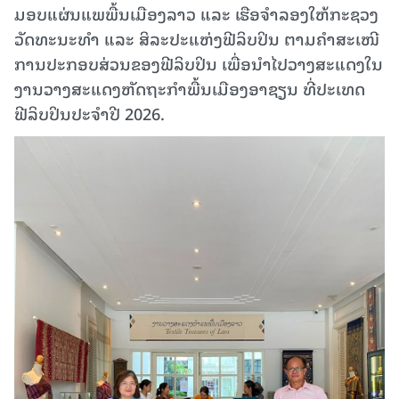
ມອບແຜ່ນແພພື້ນເມືອງລາວ ແລະ ເຮືອຈຳລອງໃຫ້ກະຊວງ
ວັດທະນະທຳ ແລະ ສິລະປະແຫ່ງຟີລິບປິນ ຕາມຄຳສະເໜີ
ການປະກອບສ່ວນຂອງຟີລິບປິນ ເພື່ອນຳໄປວາງສະແດງໃນ
ງານວາງສະແດງຫັດຖະກຳພື້ນເມືອງອາຊຽນ ທີ່ປະເທດ
ຟີລິບປິນປະຈຳປີ 2026.