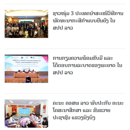
ຊາວໜຸ່ມ 3 ປະເທດນຳສະເໜີວິທີການ
ພັດທະນາກະສິກຳແບບຍືນຍົງ ໃນ
ສປປ ລາວ
ການກຽມຄວາມພ້ອມຮັບມື ແລະ
ໂຕ້ຕອບການລະບາດຂອງພະຍາດ ໃນ
ສປປ ລາວ
ຄະນະ ຄອສພ ລາວ ພົບປະກັບ ຄະນະ
ໂຄສະນາສຶກສາ ແລະ ຂົນຂວາຍ
ປະຊາຊົນ ແຂວງນິງບິງ