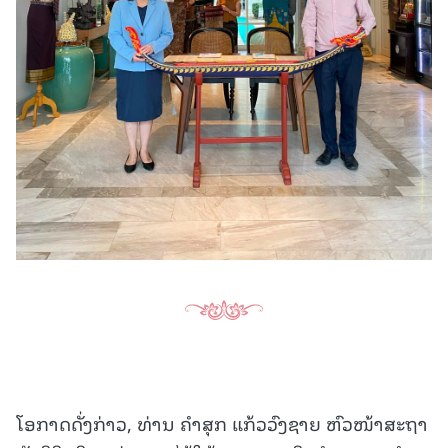
ໂອກາດດັ່ງກ່າວ, ທ່ານ ຄຳສຸກ ແກ້ວວົງຊາຍ ຫົວໜ້າສະຖາ