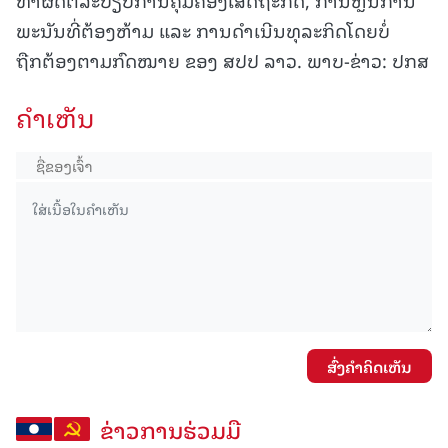
ພະນັນທີ່ຕ້ອງຫ້າມ ແລະ ການດໍາເນີນທຸລະກິດໂດຍບໍ່
ຖືກຕ້ອງຕາມກົດໝາຍ ຂອງ ສປປ ລາວ. ພາບ-ຂ່າວ: ປກສ
ຄໍາເຫັນ
ສົ່ງຄໍາຄິດເຫັນ
ຂ່າວການຮ່ວມມື