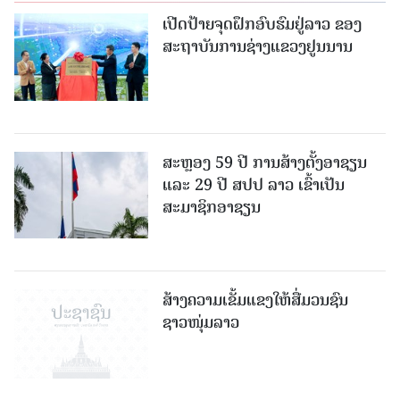
ເປີດປ້າຍຈຸດຝຶກອົບຮົມຢູ່ລາວ ຂອງ
ສະຖາບັນການຊ່າງແຂວງຢູນນານ
ສະຫຼອງ 59 ປີ ການສ້າງຕັ້ງອາຊຽນ
ແລະ 29 ປີ ສປປ ລາວ ເຂົ້າເປັນ
ສະມາຊິກອາຊຽນ
ສ້າງຄວາມເຂັ້ມແຂງໃຫ້ສື່ມວນຊົນ
ຊາວໜຸ່ມລາວ