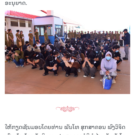
ອະນຸຍາດ.
ໃຫ້ກຽດເຊັນມອບໂດຍທ່ານ ພັນໂທ ສຸກສາຄອນ ພົງວິຈິດ