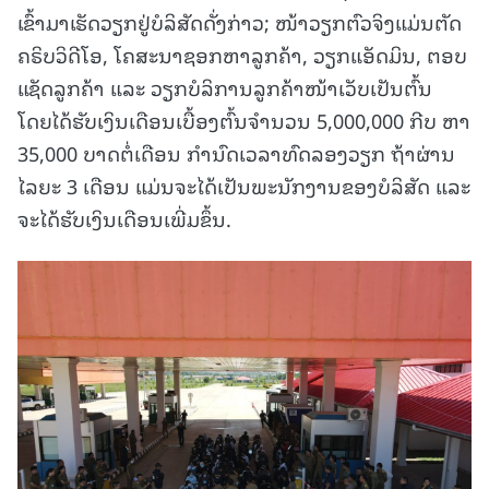
ເຂົ້າມາເຮັດວຽກຢູ່ບໍລິສັດດັ່ງກ່າວ; ໜ້າວຽກຕົວຈິງແມ່ນຕັດ
ຄຣິບວິດີໂອ, ໂຄສະນາຊອກຫາລູກຄ້າ, ວຽກແອັດມິນ, ຕອບ
ແຊັດລູກຄ້າ ແລະ ວຽກບໍລິການລູກຄ້າໜ້າເວັບເປັນຕົ້ນ
ໂດຍໄດ້ຮັບເງິນເດືອນເບື້ອງຕົ້ນຈໍານວນ 5,000,000 ກີບ ຫາ
35,000 ບາດຕໍ່ເດືອນ ກໍານົດເວລາທົດລອງວຽກ ຖ້າຜ່ານ
ໄລຍະ 3 ເດືອນ ແມ່ນຈະໄດ້ເປັນພະນັກງານຂອງບໍລິສັດ ແລະ
ຈະໄດ້ຮັບເງິນເດືອນເພີ່ມຂຶ້ນ.