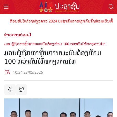
ຕ້ອນຮັບປີທ່ອງທ່ຽວລາວ 2024 ປະຊາຊົນລາວທຸກຄົນຈົ່ງພ້ອມເປັນເຈົ້າພາບທີ່
ຂ່າວການຮ່ວມມື
ມອບຜູ້ຖືກຫາຫຼິ້ນການພະນັນຕ້ອງຫ້າມ 100 ກວ່າຄົນໃຫ້ທາງການໄທ
ມອບຜູ້ຖືກຫາຫຼິ້ນການພະນັນຕ້ອງຫ້າມ
100 ກວ່າຄົນໃຫ້ທາງການໄທ
10:34 28/05/2026