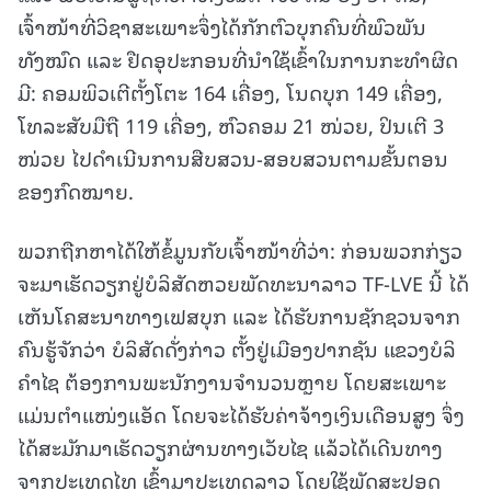
ເຈົ້າໜ້າທີ່ວິຊາສະເພາະຈຶ່ງໄດ້ກັກຕົວບຸກຄົນທີ່ພົວພັນ
ທັງໝົດ ແລະ ຢືດອຸປະກອນທີ່ນໍາໃຊ້ເຂົ້າໃນການກະທໍາຜິດ
ມີ: ຄອມພິວເຕີຕັ້ງໂຕະ 164 ເຄື່ອງ, ໂນດບຸກ 149 ເຄື່ອງ,
ໂທລະສັບມືຖື 119 ເຄື່ອງ, ຫົວຄອມ 21 ໜ່ວຍ, ປິນເຕີ 3
ໜ່ວຍ ໄປດໍາເນີນການສືບສວນ-ສອບສວນຕາມຂັ້ນຕອນ
ຂອງກົດໝາຍ.
ພວກຖືກຫາໄດ້ໃຫ້ຂໍ້ມູນກັບເຈົ້າໜ້າທີ່ວ່າ: ກ່ອນພວກກ່ຽວ
ຈະມາເຮັດວຽກຢູ່ບໍລິສັດຫວຍພັດທະນາລາວ TF-LVE ນີ້ ໄດ້
ເຫັນໂຄສະນາທາງເຟສບຸກ ແລະ ໄດ້ຮັບການຊັກຊວນຈາກ
ຄົນຮູ້ຈັກວ່າ ບໍລິສັດດັ່ງກ່າວ ຕັ້ງຢູ່ເມືອງປາກຊັນ ແຂວງບໍລິ
ຄໍາໄຊ ຕ້ອງການພະນັກງານຈໍານວນຫຼາຍ ໂດຍສະເພາະ
ແມ່ນຕຳແໜ່ງແອັດ ໂດຍຈະໄດ້ຮັບຄ່າຈ້າງເງິນເດືອນສູງ ຈຶ່ງ
ໄດ້ສະມັກມາເຮັດວຽກຜ່ານທາງເວັບໄຊ ແລ້ວໄດ້ເດີນທາງ
ຈາກປະເທດໄທ ເຂົ້າມາປະເທດລາວ ໂດຍໃຊ້ພັດສະປອດ