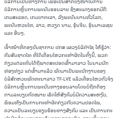
ບໍລິການເປັນທາງການ ເພື່ອເປັນສາກບັງໜ້າໃນການ
ບໍລິການຫຼິ້ນການພະນັນອອນລາຍ ຊຶ່ງສະແດງອອກມີຄື:
ເກມສະລອດ, ເກມບາຄະລາ, ລົງພະນັນບານທົ່ວໂລກ,
ພະນັນຫວຍໄທ, ລາວ, ຫວຽດ ນາມ, ຮຸ້ນຈີນ, ຮຸ້ນມາເລເຊຍ
ແລະ ອື່ນໆ.
ເຈົ້າໜ້າທີ່ກອງບັນຊາການ ປກສ ແຂວງບໍລິຄໍາໄຊ ໃຫ້ຮູ້ວ່າ:
ຄົນສັນຊາດໄທ ທີ່ໄດ້ເຄື່ອນໄຫວກະທຳຜິດໃນຄັ້ງນີ້, ພວກ
ກ່ຽວແຕ່ລະຄົນໄດ້ຖືພາດສະປອດເຂົ້າມາລາວ ໃນນາມນັກ
ທ່ອງທ່ຽວ ແຕ່ເຂົ້າມາແລ້ວ ພັດມາເປັນພະນັກງານຂອງ
ບໍລິສັດຫວຍພັດທະນາລາວ TF-LVE ແລ້ວເຄື່ອນໄຫວຕົວຈິງ
ບໍລິການຫຼິ້ນການພະນັນທາງອອນລາຍໂດຍບໍ່ຖືກຕ້ອງ
ຕາມລະບຽບກົດໝາຍ ເຮັດໃຫ້ສັງຄົມບໍ່ມີຄວາມສະຫງົບ,
ພ້ອມທັງເປັນການກະທໍາຜິດກ່ຽວກັບຄວາມປອດໄພ,
ຄວາມເປັນລະບຽບຮຽບຮ້ອຍທາງສັງຄົມ ແລະ ເປັນການກະ
ທໍາຜິດຕໍ່ລະບຽບການຄຸ້ມຄອງເສດຖະກິດ, ການຫຼິ້ນການ