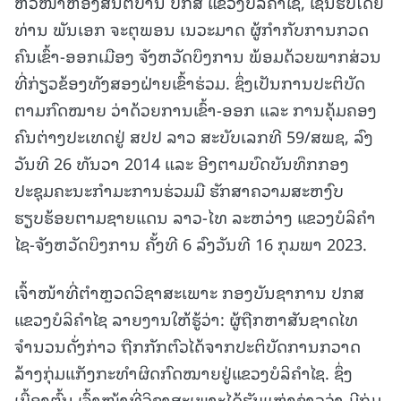
ຫົວໜ້າຫ້ອງສັນຕິບານ ປກສ ແຂວງບໍລິຄຳໄຊ, ເຊັນຮັບໂດຍ
ທ່ານ ພັນເອກ ຈະຕຸພອນ ເນວະມາດ ຜູ້ກຳກັບການກວດ
ຄົນເຂົ້າ-ອອກເມືອງ ຈັງຫວັດບຶງການ ພ້ອມດ້ວຍພາກສ່ວນ
ທີ່ກ່ຽວຂ້ອງທັງສອງຝ່າຍເຂົ້າຮ່ວມ. ຊຶ່ງເປັນການປະຕິບັດ
ຕາມກົດໝາຍ ວ່າດ້ວຍການເຂົ້າ-ອອກ ແລະ ການຄຸ້ມຄອງ
ຄົນຕ່າງປະເທດຢູ່ ສປປ ລາວ ສະບັບເລກທີ 59/ສພຊ, ລົງ
ວັນທີ 26 ທັນວາ 2014 ແລະ ອີງຕາມບົດບັນທຶກກອງ
ປະຊຸມຄະນະກຳມະການຮ່ວມມື ຮັກສາຄວາມສະຫງົບ
ຮຽບຮ້ອຍຕາມຊາຍແດນ ລາວ-ໄທ ລະຫວ່າງ ແຂວງບໍລິຄໍາ
ໄຊ-ຈັງຫວັດບຶງການ ຄັ້ງທີ 6 ລົງວັນທີ 16 ກຸມພາ 2023.
ເຈົ້າໜ້າທີ່ຕໍາຫຼວດວິຊາສະເພາະ ກອງບັນຊາການ ປກສ
ແຂວງບໍລິຄໍາໄຊ ລາຍງານໃຫ້ຮູ້ວ່າ: ຜູ້ຖືກຫາສັນຊາດໄທ
ຈຳນວນດັ່ງກ່າວ ຖືກກັກຕົວໄດ້ຈາກປະຕິບັດການກວາດ
ລ້າງກຸ່ມແກັງກະທຳຜິດກົດໝາຍຢູ່ແຂວງບໍລິຄຳໄຊ. ຊຶ່ງ
ເບື້ອງຕົ້ນ ເຈົ້າໜ້າທີ່ວິຊາສະເພາະໄດ້ຮັບແຫຼ່ງຂ່າວວ່າ ມີກຸ່ມ