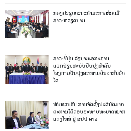
ກອງປະຊຸມຄະນະກຳມະການຮ່ວມມື
ລາວ-ຫວຽດນາມ
ລາວ-ຍີ່ປຸ່ນ ລົງນາມເອກະສານ
ແລກປ່ຽນສະບັບປັບປຸງສໍາລັບ
ໂຄງການປັບປຸງສະໜາມບິນສາກົນວັດ
ໄຕ
ທົບທວນຄືນ ການຈັດຕັ້ງປະຕິບັດມາດ
ຕະການໂຕ້ຕອບສະພາບພະຍາດໝາກ
ແດງໃຫຍ່ ຢູ່ ສປປ ລາວ