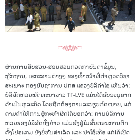
ຜ່ານການສືບສວນ-ສອບສວນກວດກາບັນດາຂໍ້ມູນ,
ຫຼັກຖານ, ເອກະສານຕ່າງໆ ຂອງເຈົ້າໜ້າທີ່ຕໍາຫຼວດວິຊາ
ສະເພາະ ກອງບັນຊາການ ປກສ ແຂວງບໍລິຄໍາໄຊ ເຫັນວ່າ:
ບໍລິສັດຫວຍພັດທະນາລາວ TF-LVE ແມ່ນໄດ້ຮັບອະນຸຍາດ
ດໍາເນີນທຸລະກິດ ໂດຍຖືກຕ້ອງຕາມລະບຽບກົດໝາຍ, ແຕ່
ຕາມຄໍາໃຫ້ການຜູ້ກະທໍາຜິດໄດ້ບອກວ່າ: ການບໍລິການ
ຫວຍຂອງບໍລິສັດດັ່ງກ່າວ ແມ່ນຍັງຢູ່ໃນຂັ້ນຕອນການຕິດ
ຕັ້ງໂປຣແກມ ຍັງບໍ່ທັນສໍາເລັດ ແລະ ນໍາໃຊ້ເທື່ອ ແຕ່ໄດ້ເປີດ