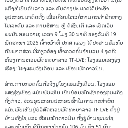
ແກັງທີ່ເປັນຄົນລາວ ແລະ ຄົນຕ່າງປະ ເທດໄດ້ນໍາເອົາ
ອຸປະກອນມາຕິດຕັ້ງ ເພື່ອເຄື່ອນໄຫວກໍ່ການກະທໍາຜິດທາງ
ໂທລະຄົມ ແລະ ການສື່ສານ ຫຼື ຄໍເຊັນເຕີ ແລະ ເປີດເວັບ
ພະນັນອອນລາຍ; ເວລາ 9 ໂມງ 30 ນາທີ ຂອງວັນທີ 19
ພຶດສະພາ 2026 ເຈົ້າໜ້າທີ່ ປກສ ແຂວງ ໄດ້ປະສານສົມທົບ
ກັບພາກສ່ວນທີ່ກ່ຽວຂ້ອງ ເຂົ້າກວດຄົ້ນຈໍານວນ 4 ຈຸດຄື:
ຫ້ອງການຫວຍພັດທະນາລາວ TF-LVE; ໂຮງແຮມແສງຮຸ່ງ
ເຮືອງ; ໂຮງແຮມວົງເດືອນ ແລະ ເຮືອນພັກດາວນິນ.
ຜ່ານການກວດຄົ້ນຕົວຈິງຢູໂຮງແຮມວົງເດືອນ, ໂຮງແຮມ
ແສງຮຸ່ງເຮືອງ ແມ່ນພົບເຫັນ ເປັນບ່ອນພັກເຊົາຂອງກຸ່ມແກັງ
ດັ່ງກ່າວ, ສ່ວນອຸປະກອນປະກອບເຂົ້າໃນການກະທໍາຜິດ
ແມ່ນພົບເຫັນຢູ່ບໍລິສັດຫວຍພັດທະນາລາວ TF-LVE ຕັ້ງຢູ່
ບ້ານຫົງໄຊ ແລະ ເຮືອນພັກດາວນິນ ຕັ້ງຢູ່ບ້ານຊະນະໄຊ
ແລະ ພົບເຫັນຜູ້ຖືກຫາທັງໝົດ 106 ຄົນ ຍິງ 51 ຄົນ;