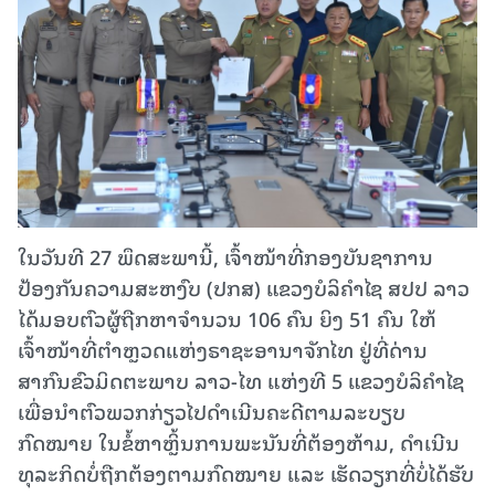
ໃນວັນທີ 27 ພຶດສະພານີ້, ເຈົ້າໜ້າທີ່ກອງບັນຊາການ
ປ້ອງກັນຄວາມສະຫງົບ (ປກສ) ແຂວງບໍລິຄໍາໄຊ ສປປ ລາວ
ໄດ້ມອບຕົວຜູ້ຖືກຫາຈໍານວນ 106 ຄົນ ຍິງ 51 ຄົນ ໃຫ້
ເຈົ້າໜ້າທີ່ຕຳຫຼວດແຫ່ງຣາຊະອານາຈັກໄທ ຢູ່ທີ່ດ່ານ
ສາກົນຂົວມິດຕະພາບ ລາວ-ໄທ ແຫ່ງທີ 5 ແຂວງບໍລິຄໍາໄຊ
ເພື່ອນໍາຕົວພວກກ່ຽວໄປດໍາເນີນຄະດີຕາມລະບຽບ
ກົດໝາຍ ໃນຂໍ້ຫາຫຼິ້ນການພະນັນທີ່ຕ້ອງຫ້າມ, ດຳເນີນ
ທຸລະກິດບໍ່ຖືກຕ້ອງຕາມກົດໝາຍ ແລະ ເຮັດວຽກທີ່ບໍ່ໄດ້ຮັບ