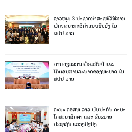
ຊາວໜຸ່ມ 3 ປະເທດນຳສະເໜີວິທີການ
ພັດທະນາກະສິກຳແບບຍືນຍົງ ໃນ
ສປປ ລາວ
ການກຽມຄວາມພ້ອມຮັບມື ແລະ
ໂຕ້ຕອບການລະບາດຂອງພະຍາດ ໃນ
ສປປ ລາວ
ຄະນະ ຄອສພ ລາວ ພົບປະກັບ ຄະນະ
ໂຄສະນາສຶກສາ ແລະ ຂົນຂວາຍ
ປະຊາຊົນ ແຂວງນິງບິງ