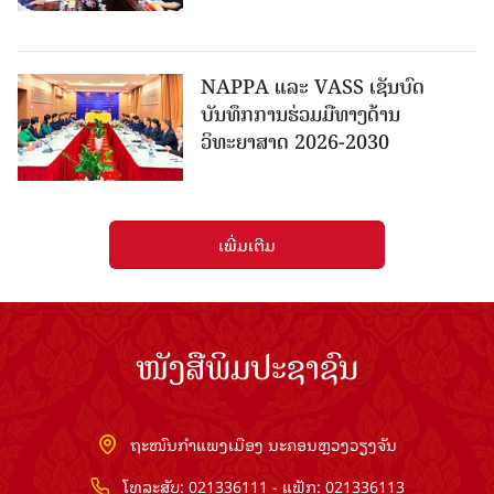
NAPPA ແລະ VASS ເຊັນບົດ
ບັນທຶກການຮ່ວມມືທາງດ້ານ
ວິທະຍາສາດ 2026-2030
ເພີ່ມເຕີມ
ໜັງສືພິມປະຊາຊົນ
ຖະໜົນກຳແພງເມືອງ ນະຄອນຫຼວງວຽງຈັນ
ໂທລະສັບ: 021336111 - ແຟັກ: 021336113