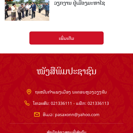
ວຽກງານ ຢູ່ເມືອງມະຫາໄຊ
ເພີ່ມເຕີມ
ໜັງສືພິມປະຊາຊົນ
ຖະໜົນກຳແພງເມືອງ ນະຄອນຫຼວງວຽງຈັນ
ໂທລະສັບ: 021336111 - ແຟັກ: 021336113
ອີເມວ:
pasaxonn@yahoo.com
ສຳ​ນັກ​ຂ່າວ​ສານ​ທີ່​ສຳ​ຄັນ​