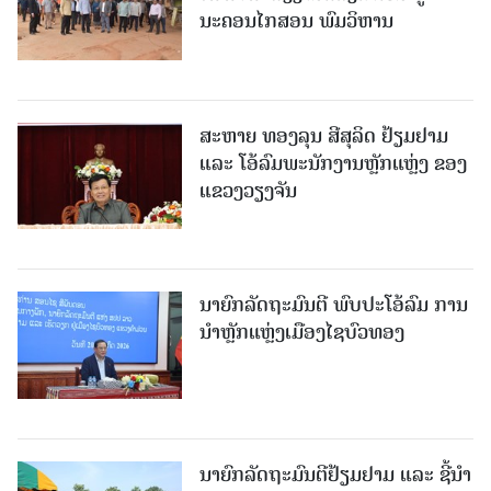
ນະຄອນໄກສອນ ພົມວິຫານ
ສະຫາຍ ທອງລຸນ ສີສຸລິດ ຢ້ຽມຢາມ
ແລະ ໂອ້ລົມພະນັກງານຫຼັກແຫຼ່ງ ຂອງ
ແຂວງວຽງຈັນ
ນາຍົກລັດຖະມົນຕີ ພົບປະໂອ້ລົມ ການ
ນຳຫຼັກແຫຼ່ງເມືອງໄຊບົວທອງ
ນາຍົກລັດຖະມົນຕີຢ້ຽມຢາມ ແລະ ຊີ້ນຳ