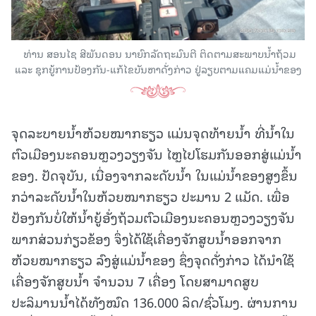
ທ່ານ ສອນໄຊ ສີພັນດອນ ນາຍົກລັດຖະມົນຕີ ຕິດຕາມສະພາບນໍ້າຖ້ວມ
ແລະ ຊຸກຍູ້ການປ້ອງກັນ-ແກ້ໄຂບັນຫາດັ່ງກ່າວ ຢູ່ລຽບຕາມແຄມແມ່ນໍ້າຂອງ
ຈຸດລະບາຍນໍ້າຫ້ວຍໝາກຮຽວ ແມ່ນຈຸດທ້າຍນໍ້າ ທີ່ນໍ້າໃນ
ຕົວເມືອງນະຄອນຫຼວງວຽງຈັນ ໄຫຼໄປໂຮມກັນອອກສູ່ແມ່ນໍ້າ
ຂອງ. ປັດຈຸບັນ, ເນື່ອງຈາກລະດັບນໍ້າ ໃນແມ່ນໍ້າຂອງສູງຂຶ້ນ
ກວ່າລະດັບນໍ້າໃນຫ້ວຍໝາກຮຽວ ປະມານ 2 ແມັດ. ເພື່ອ
ປ້ອງກັນບໍ່ໃຫ້ນໍ້າຍູ້ອັ່ງຖ້ວມຕົວເມືອງນະຄອນຫຼວງວຽງຈັນ
ພາກສ່ວນກ່ຽວຂ້ອງ ຈຶ່ງໄດ້ໃຊ້ເຄື່ອງຈັກສູບນ້ຳອອກຈາກ
ຫ້ວຍໝາກຮຽວ ລົງສູ່ແມ່ນໍ້າຂອງ ຊຶ່ງຈຸດດັ່ງກ່າວ ໄດ້ນໍາໃຊ້
ເຄື່ອງຈັກສູບນໍ້າ ຈຳນວນ 7 ເຄື່ອງ ໂດຍສາມາດສູບ
ປະລິມານນໍ້າໄດ້ທັງໝົດ 136.000 ລິດ/ຊົ່ວໂມງ. ຜ່ານການ