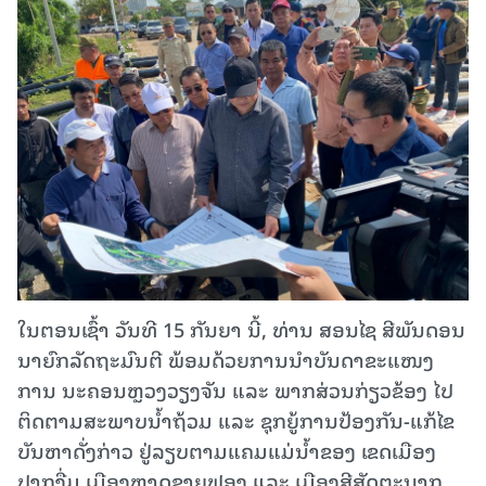
ໃນຕອນເຊົ້າ ວັນທີ 15 ກັນຍາ ນີ້, ທ່ານ ສອນໄຊ ສີພັນດອນ
ນາຍົກລັດຖະມົນຕີ ພ້ອມດ້ວຍການນຳບັນດາຂະແໜງ
ການ ນະຄອນຫຼວງວຽງຈັນ ແລະ ພາກສ່ວນກ່ຽວຂ້ອງ ໄປ
ຕິດຕາມສະພາບນໍ້າຖ້ວມ ແລະ ຊຸກຍູ້ການປ້ອງກັນ-ແກ້ໄຂ
ບັນຫາດັ່ງກ່າວ ຢູ່ລຽບຕາມແຄມແມ່ນໍ້າຂອງ ເຂດເມືອງ
ປາກງື່ມ ເມືອງຫາດຊາຍຟອງ ແລະ ເມືອງສີສັດຕະນາກ