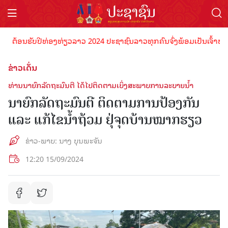
້ອນຮັບປີທ່ອງທ່ຽວລາວ 2024 ປະຊາຊົນລາວທຸກຄົນຈົ່ງພ້ອມເປັນເຈົ້າພາບທີ່ດີ
ຂ່າວເດັ່ນ
ທ່ານນາຍົກລັດຖະມົນຕີ ໄດ້ໄປຕິດຕາມເບິ່ງສະພາບການລະບາຍນໍ້າ
ນາຍົກລັດຖະມົນຕີ ຕິດຕາມການປ້ອງກັນ
ແລະ ແກ້ໄຂນໍ້າຖ້ວມ ຢຸ່ຈຸດບ້ານໝາກຮຽວ
​ຂ່າວ-ພາບ: ນາງ ບຸນພະຈັນ
12:20 15/09/2024