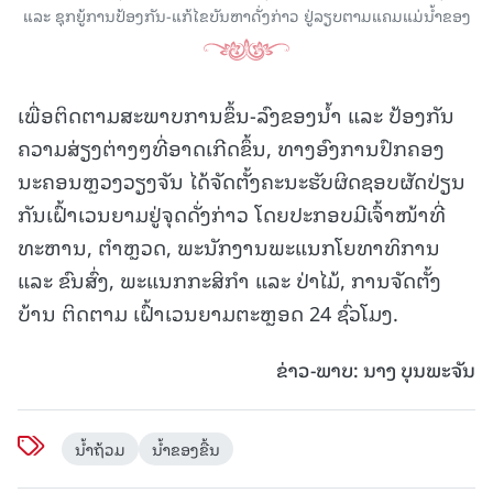
ແລະ ຊຸກຍູ້ການປ້ອງກັນ-ແກ້ໄຂບັນຫາດັ່ງກ່າວ ຢູ່ລຽບຕາມແຄມແມ່ນໍ້າຂອງ
ເພື່ອຕິດຕາມສະພາບການຂຶ້ນ-ລົງຂອງນໍ້າ ແລະ ປ້ອງກັນ
ຄວາມສ່ຽງຕ່າງໆທີ່ອາດເກີດຂຶ້ນ, ທາງອົງການປົກຄອງ
ນະຄອນຫຼວງວຽງຈັນ ໄດ້ຈັດຕັ້ງຄະນະຮັບຜິດຊອບຜັດປ່ຽນ
ກັນເຝົ້າເວນຍາມຢູ່ຈຸດດັ່ງກ່າວ ໂດຍປະກອບມີເຈົ້າໜ້າທີ່
ທະຫານ, ຕຳຫຼວດ, ພະນັກງານພະແນກໂຍທາທິການ
ແລະ ຂົນສົ່ງ, ພະແນກກະສິກຳ ແລະ ປ່າໄມ້, ການຈັດຕັ້ງ
ບ້ານ ຕິດຕາມ ເຝົ້າເວນຍາມຕະຫຼອດ 24 ຊົ່ວໂມງ.
​ຂ່າວ-ພາບ: ນາງ ບຸນພະຈັນ
ນ້ຳຖ້ວມ
ນ້ຳຂອງຂື້ນ