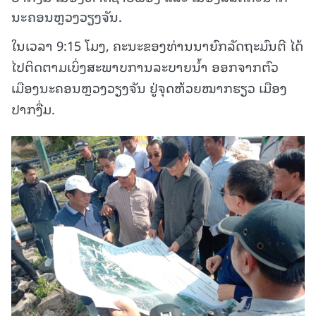
ນະຄອນຫຼວງວຽງຈັນ.
ໃນເວລາ 9:15 ໂມງ, ຄະນະຂອງທ່ານນາຍົກລັດຖະມົນຕີ ໄດ້
ໄປຕິດຕາມເບິ່ງສະພາບການລະບາຍນໍ້າ ອອກຈາກຕົວ
ເມືອງນະຄອນຫຼວງວຽງຈັນ ຢູ່ຈຸດຫ້ວຍໝາກຮຽວ
ເມືອງ
ປາກງື່ມ.