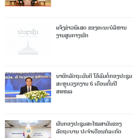
ແຈ້ງຂ່າວພິເສດ ຂອງຄະນະບໍລິຫານ
ງານສູນກາງພັກ
ນາຍົກລັດຖະມົນຕີ ໂອ້ລົມຕໍ່ກອງປະຊຸມ
ສະຫຼຸບວຽກງານ 6 ເດືອນຕົ້ນປີ
ສທໜລ
ຜົນກອງປະຊຸມສະໄໝສາມັນຂອງ
ລັດຖະບານ ປະຈຳເດືອນກໍລະກົດ