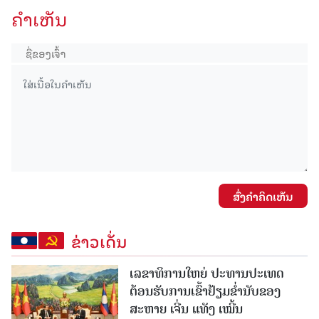
ຄໍາເຫັນ
ສົ່ງຄໍາຄິດເຫັນ
ຂ່າວເດັ່ນ
ເລຂາທິການໃຫຍ່ ປະທານປະເທດ
ຕ້ອນຮັບການເຂົ້າຢ້ຽມຂໍ່ານັບຂອງ
ສະຫາຍ ເຈີ່ນ ແທັງ ເໝີ້ນ