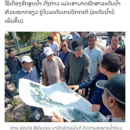
ໃຊ້ເຄື່ອງຈັກສູບນໍ້າ ດັ່ງກ່າວ ແມ່ນສາມາດຮັກສາລະດັບນໍ້າ
ຫ້ວຍໝາກຮຽວ ຢູ່ໃນລະດັບເກນປົກກະຕິ (ລະດັບນໍ້າບໍ່
ເພີ່ມຂຶ້ນ).
ທ່ານ ສອນໄຊ ສີພັນດອນ ນາຍົກລັດຖະມົນຕີ ຕິດຕາມສະພາບນໍ້າຖ້ວມ