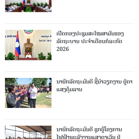
ເປີດກອງປະຊຸມສະໄໝສາມັນຂອງ
ລັດຖະບານ ປະຈໍາເດືອນກໍລະກົດ
2026
ນາຍົກລັດຖະມົນຕີ ຊີ້ນຳວຽກງານ ຢູ່ຕາ
ແສງຕຸ້ມລານ
ນາຍົກລັດຖະມົນຕີ ຊຸກຍູ້ໂຄງການ
ໄຟຟ້າພະລັງງານແສງຕາເວັນ ຢູ່