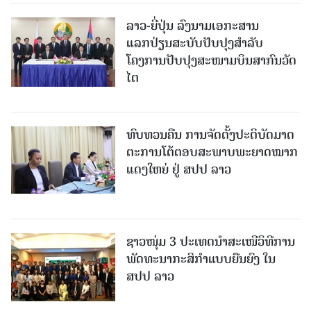
ລາວ-ຍີ່ປຸ່ນ ລົງນາມເອກະສານ
ແລກປ່ຽນສະບັບປັບປຸງສໍາລັບ
ໂຄງການປັບປຸງສະໜາມບິນສາກົນວັດ
ໄຕ
ທົບທວນຄືນ ການຈັດຕັ້ງປະຕິບັດມາດ
ຕະການໂຕ້ຕອບສະພາບພະຍາດໝາກ
ແດງໃຫຍ່ ຢູ່ ສປປ ລາວ
ຊາວໜຸ່ມ 3 ປະເທດນຳສະເໜີວິທີການ
ພັດທະນາກະສິກຳແບບຍືນຍົງ ໃນ
ສປປ ລາວ