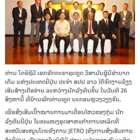
ທ່ານ ໂຄອິຊີມີ ເອກອັກຄະຣາຊະທູດ ວິສາມັນຜູ້ມີອໍານາດ
ເຕັມ ແຫ່ງປະເທດຍີ່ປຸ່ນ ປະຈໍາ ສປປ ລາວ ໄດ້ຈັດງານລ້ຽງ
ເສີມສ້າງເຄືອຂ່າຍ ລະຫວ່າງນັກລົງທຶນຂຶ້ນ ໃນວັນທີ 26
ສິງຫານີ້ ທີ່ບ້ານພັກທ່ານທູດ ນະຄອນຫຼວງວຽງຈັນ,
ເພື່ອສົ່ງເສີມເປົ້າໝາຍການມາເຄື່ອນໄຫວຂອງກຸ່ມ ນັກ
ລົງທຶນຍີ່ປຸ່ນ ໃນຂະແໜງອຸດສາຫະກຳການຜະລິດທີ່
ສະໜັບສະໜູນໂດຍອົງການ JETRO (ອົງການສົ່ງເສີມການ
ຄ້າຍີ່ປຸ່ນ). ເປັນກຽດໃນພິທີມີ ທ່ານ ມະໄລທອງ ກົມມະສິດ