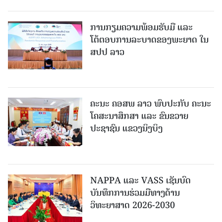
ການກຽມຄວາມພ້ອມຮັບມື ແລະ
ໂຕ້ຕອບການລະບາດຂອງພະຍາດ ໃນ
ສປປ ລາວ
ຄະນະ ຄອສພ ລາວ ພົບປະກັບ ຄະນະ
ໂຄສະນາສຶກສາ ແລະ ຂົນຂວາຍ
ປະຊາຊົນ ແຂວງນິງບິງ
NAPPA ແລະ VASS ເຊັນບົດ
ບັນທຶກການຮ່ວມມືທາງດ້ານ
ວິທະຍາສາດ 2026-2030