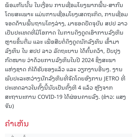
ພ້ອມກັນນັ້ນ ໃນເງື່ອນ ການເຊື່ອມໂຍງພາກພື້ນ-ສາກົນ
ໂດຍສະເພາະ ແມ່ນການເຊື່ອມໂຍງເສດຖະກິດ, ການເຊື່ອມ
ຈອດດ້ານພື້ນຖານໂຄງລ່າງ, ມາຮອດປັດຈຸບັນ ສປປ ລາວ
ເປັນປະເທດທີ່ມີໂອກາດ ໃນການດຶງດູດເອົາການລົງທຶນ
ຫຼາຍຂຶ້ນຕື່ມ ແລະ ເພື່ອສືບຕໍ່ດຶງດູດນັກລົງທຶນ ເຂົ້າມາ
ລົງທຶນ ໃນ ສປປ ລາວ ລັດຖະບານ ໄດ້ຄົ້ນຄວ້າ, ປັບປຸງ
ກົດໝາຍ ວ່າດ້ວຍການລົງທຶນໃນປີ 2024 ຊຶ່ງສະພາ
ແຫ່ງຊາດ ກໍໄດ້ຮັບຮອງແລ້ວ ແລະ ວຽກງານອື່ນໆ. ງານ
ພົບປະລະຫວ່າງນັກລົງທຶນທີ່ຈັດໂດຍອົງການ JETRO ທີ່
ປະເທດລາວໃນຄັ້ງນີ້ນັບເປັນຄັ້ງທີ 4 ແລ້ວ ຫຼັງຈາກ
ສະຖານະການ COVID-19 ໄດ້ຜ່ອນຄາຍລົງ. (ຂ່າວ: ແສງ
ຈັນ)
ຄໍາເຫັນ