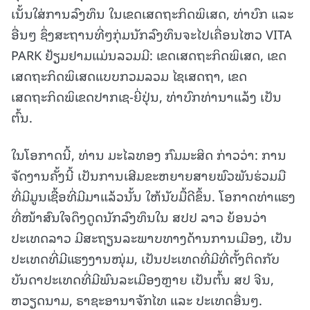
ເນັ້ນໃສ່ການລົງທຶນ ໃນເຂດເສດຖະກິດພິເສດ, ທ່າບົກ ແລະ
ອື່ນໆ ຊຶ່ງສະຖານທີ່ໆກຸ່ມນັກລົງທຶນຈະໄປເຄື່ອນໄຫວ VITA
PARK ຢ້ຽມຢາມແມ່ນລວມມີ: ເຂດເສດຖະກິດພິເສດ, ເຂດ
ເສດຖະກິດພິເສດແບບກວມລວມ ໄຊເສດຖາ, ເຂດ
ເສດຖະກິດພິເຂດປາກເຊ-ຍີ່ປຸ່ນ, ທ່າບົກທ່ານາແລ້ງ ເປັນ
ຕົ້ນ.
ໃນໂອກາດນີ້, ທ່ານ ມະໄລທອງ ກົມມະສິດ ກ່າວວ່າ: ການ
ຈັດງານຄັ້ງນີ້ ເປັນການເສີມຂະຫຍາຍສາຍພົວພັນຮ່ວມມື
ທີ່ມີມູນເຊື້ອທີ່ມີມາແລ້ວນັ້ນ ໃຫ້ນັບມື້ດີຂຶ້ນ. ໂອກາດທ່າແຮງ
ທີ່ໜ້າສົນໃຈດຶງດູດນັກລົງທຶນໃນ ສປປ ລາວ ຍ້ອນວ່າ
ປະເທດລາວ ມີສະຖຽນລະພາບທາງດ້ານການເມືອງ, ເປັນ
ປະເທດທີ່ມີແຮງງານໜຸ່ມ, ເປັນປະເທດທີ່ມີທີ່ຕັ້ງຕິດກັບ
ບັນດາປະເທດທີ່ມີພົນລະເມືອງຫຼາຍ ເປັນຕົ້ນ ສປ ຈີນ,
ຫວຽດນາມ, ຣາຊະອານາຈັກໄທ ແລະ ປະເທດອື່ນໆ.