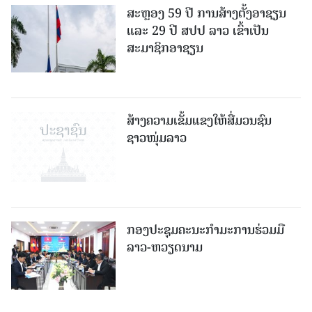
ສະຫຼອງ 59 ປີ ການສ້າງຕັ້ງອາຊຽນ
ແລະ 29 ປີ ສປປ ລາວ ເຂົ້າເປັນ
ສະມາຊິກອາຊຽນ
ສ້າງຄວາມເຂັ້ມແຂງໃຫ້ສື່ມວນຊົນ
ຊາວໜຸ່ມລາວ
ກອງປະຊຸມຄະນະກຳມະການຮ່ວມມື
ລາວ-ຫວຽດນາມ