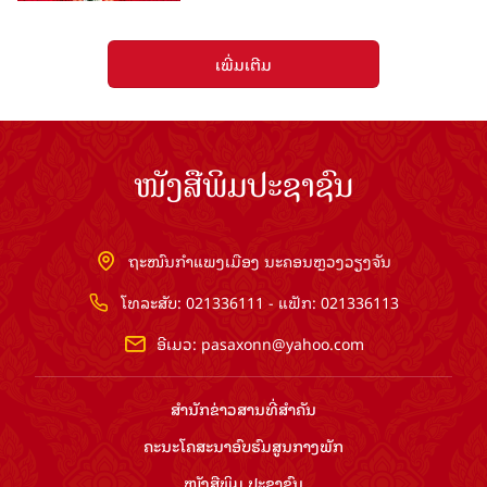
ເພີ່ມເຕີມ
ໜັງສືພິມປະຊາຊົນ
ຖະໜົນກຳແພງເມືອງ ນະຄອນຫຼວງວຽງຈັນ
ໂທລະສັບ: 021336111 - ແຟັກ: 021336113
ອີເມວ:
pasaxonn@yahoo.com
ສຳ​ນັກ​ຂ່າວ​ສານ​ທີ່​ສຳ​ຄັນ​
ຄະນະໂຄສະນາອົບຮົມ​ສູນ​ກາງ​ພັກ
ໜັງສືພິມ ປະ​ຊາ​ຊົນ