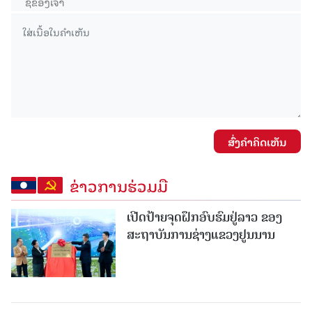
ສົ່ງຄໍາຄິດເຫັນ
ຂ່າວການຮ່ວມມື
ເປີດປ້າຍຈຸດຝຶກອົບຮົມຢູ່ລາວ ຂອງ
ສະຖາບັນການຊ່າງແຂວງຢູນນານ