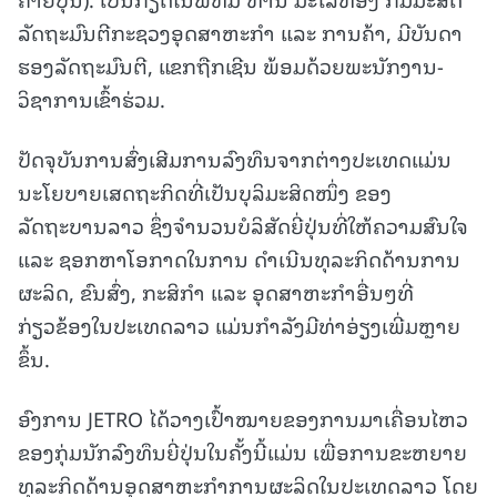
ລັດຖະມົນຕີກະຊວງອຸດສາຫະກໍາ ແລະ ການຄ້າ, ມີບັນດາ
ຮອງລັດຖະມົນຕີ, ແຂກຖືກເຊີນ ພ້ອມດ້ວຍພະນັກງານ-
ວິຊາການເຂົ້າຮ່ວມ.
ປັດຈຸບັນການສົ່ງເສີມການລົງທຶນຈາກຕ່າງປະເທດແມ່ນ
ນະໂຍບາຍເສດຖະກິດທີ່ເປັນບຸລິມະສິດໜຶ່ງ ຂອງ
ລັດຖະບານລາວ ຊຶ່ງຈໍານວນບໍລິສັດຍີ່ປຸ່ນທີ່ໃຫ້ຄວາມສົນໃຈ
ແລະ ຊອກຫາໂອກາດໃນການ ດໍາເນີນທຸລະກິດດ້ານການ
ຜະລິດ, ຂົນສົ່ງ, ກະສິກຳ ແລະ ອຸດສາຫະກຳອື່ນໆທີ່
ກ່ຽວຂ້ອງໃນປະເທດລາວ ແມ່ນກຳລັງມີທ່າອ່ຽງເພີ່ມຫຼາຍ
ຂຶ້ນ.
ອົງການ JETRO ໄດ້ວາງເປົ້າໝາຍຂອງການມາເຄື່ອນໄຫວ
ຂອງກຸ່ມນັກລົງທຶນຍີ່ປຸ່ນໃນຄັ້ງນີ້ແມ່ນ ເພື່ອການຂະຫຍາຍ
ທຸລະກິດດ້ານອຸດສາຫະກຳການຜະລິດໃນປະເທດລາວ ໂດຍ