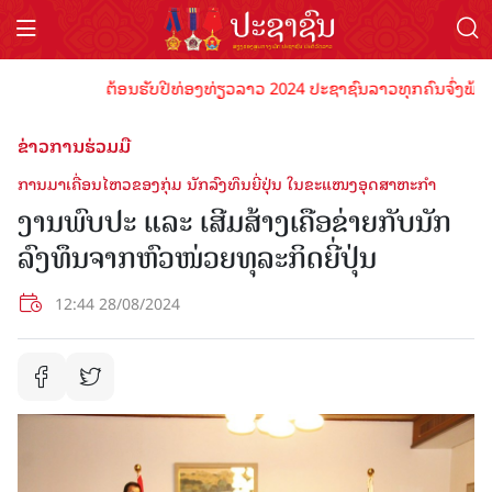
ຕ້ອນຮັບປີທ່ອງທ່ຽວລາວ 2024 ປະຊາຊົນລາວທຸກຄົນຈົ່ງພ້ອມເປັນເ
ຂ່າວການຮ່ວມມື
ການມາເຄື່ອນໄຫວຂອງກຸ່ມ ນັກລົງທຶນຍີ່ປຸ່ນ ໃນຂະແໜງອຸດສາຫະກຳ
ງານພົບປະ ແລະ ເສີມສ້າງເຄືອຂ່າຍກັບນັກ
ລົງທຶນຈາກຫົວໜ່ວຍທຸລະກິດຍີ່ປຸ່ນ
12:44 28/08/2024