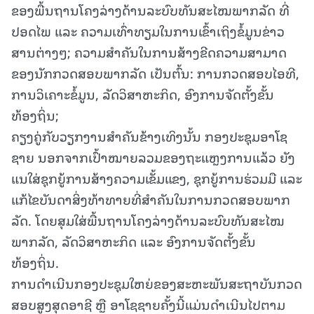
ຂອງພື້ນຖານໂຄງລ່າງດ້ານລະບົບທັນສະໄໝພາກລັດ ທີ່
ປອດໄພ ແລະ ຄວາມເທົ່າທຽມໃນການເຂົ້າເຖິງຂໍ້ມູນຂ່າວ
ສານຕ່າງໆ; ຄວາມສຳຄັນໃນການສ້າງຂີດຄວາມສາມາດ
ຂອງນັກກວດສອບພາກລັດ ເປັນຕົ້ນ: ການກວດສອບໄອທີ,
ການວິເຄາະຂໍ້ມູນ, ລັດວິສາຫະກິດ, ອົງການຈັດຕັ້ງຂັ້ນ
ທ້ອງຖິ່ນ;
ຄຽງຄູ່ກັບວຽກງານສໍາຄັນຂ້າງເທິງນັ້ນ ກອງປະຊຸມອາໂຊ
ຊາຍ ນອກຈາກເປົ້າໝາຍລວມຂອງຖະແຫຼງການແລ້ວ ຍັງ
ແນໃສ່ຊຸກຍູ້ການສ້າງຄວາມເຂັ້ມແຂງ, ຊຸກຍູ້ການຮ່ວມມື ແລະ
ແກ້ໄຂບັນດາສິ່ງທ້າທາຍທີ່ສຳຄັນໃນການກວດສອບພາກ
ລັດ. ໂດຍສຸມໃສ່ພື້ນຖານໂຄງລ່າງດ້ານລະບົບທັນສະໄໝ
ພາກລັດ, ລັດວິສາຫະກິດ ແລະ ອົງການຈັດຕັ້ງຂັ້ນ
ທ້ອງຖິ່ນ.
ການດຳເນີນກອງປະຊຸມໃຫຍ່ຂອງສະຫະພັນສະຖາບັນກວດ
ສອບສູງສຸດອາຊີ ຫຼື ອາໂຊຊາຍຄັ້ງນີ້ແມ່ນດໍາເນີນໄປຕາມ