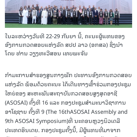
ໃນລະຫວ່າງວັນທີ 22-29 ກັນຍາ ນີ້, ຄະນະຜູ້ແທນຂອງ
ອົງການກວດສອບແຫ່ງລັດ ສປປ ລາວ (ອກສລ) ຊຶ່ງນໍາ
ໂດຍ ທ່ານ ວຽງທະວີສອນ ເທບພະຈັນ
ກໍາມະການສໍາຮອງສູນກາງພັກ ປະທານອົງການກວດສອບ
ແຫ່ງລັດ ພ້ອມດ້ວຍຄະນະ ໄດ້ເດີນທາງເຂົ້າຮ່ວມກອງປະຊຸມ
ໃຫຍ່ຂອງ ສະຫະພັນສະຖາບັນກວດສອບສູງສຸດອາຊີ
(ASOSAI) ຄັ້ງທີ 16 ແລະ ກອງປະຊຸມສຳມະນາວິຊາການ
ອາໂຊຊາຍ ຄັ້ງທີ 9 (The 16thASOSAI Assembly and
9th ASOSAI Symposium)ທີ່ ນະຄອນຫຼວງນິວເດລີ
ປະເທດອິນເດຍ. ກອງປະຊຸມຄັ້ງນີ້, ມີຜູ້ແທນທີ່ມາຈາກ