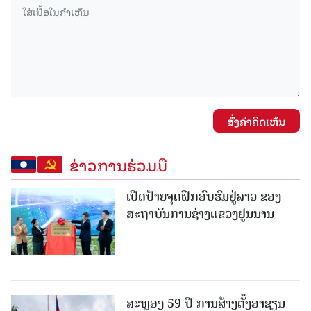
ສົ່ງຄໍາຄິດເຫັນ
ຂ່າວການຮ່ວມມື
ເປີດປ້າຍຈຸດຝຶກອົບຮົມຢູ່ລາວ ຂອງ
ສະຖາບັນການຊ່າງແຂວງຢູນນານ
ສະຫຼອງ 59 ປີ ການສ້າງຕັ້ງອາຊຽນ