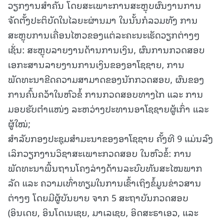
ວຽກງານສໍາຄັນ ໂດຍສະເພາະການສະຫຼຸບຜົນງານການ
ຈັດຕັ້ງປະຕິບັດໃນໄລຍະຜ່ານມາ ໃນນັ້ນກໍລວມທັງ ການ
ສະຫຼຸບການເຄື່ອນໄຫວຂອງແຕ່ລະຄະນະເຮັດວຽກຕ່າງໆ
ເຊັ່ນ: ສະຫຼຸບລາຍງານດ້ານການເງິນ, ຜົນການກວດສອບ
ເອກະສານລາຍງານການເງິນຂອງອາໂຊຊາຍ, ການ
ພັດທະນາຂີດຄວາມສາມາດຂອງນັກກວດສອບ, ຜົນຂອງ
ການຄົ້ນຄວ້າໃນຫົວຂໍ້ ການກວດສອບທາງໄກ ແລະ ການ
ມອບຮັບຕຳແໜ່ງ ລະຫວ່າງປະທານອາໂຊຊາຍຜູ້ເກົ່າ ແລະ
ຜູ້ໃໝ່;
ສໍາລັບກອງປະຊຸມສໍາມະນາຂອງອາໂຊຊາຍ ຄັ້ງທີ 9 ແມ່ນລົງ
ເລິກວຽກງານວິຊາສະເພາະກວດສອບ ໃນຫົວຂໍ້: ການ
ພັດທະນາພື້ນຖານໂຄງລ່າງດ້ານລະບົບທັນສະໄໝພາກ
ລັດ ແລະ ຄວາມເທົ່າທຽມໃນການເຂົ້າເຖິງຂໍ້ມູນຂ່າວສານ
ຕ່າງໆ ໂດຍມີຜູ້ບັນຍາຍ ຈາກ 5 ສະຖາບັນກວດສອບ
(ອິນເດຍ, ອິນໂດເນເຊຍ, ມາເລເຊຍ, ອິດສະຣາເອວ, ແລະ