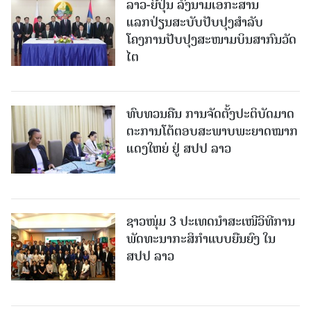
ລາວ-ຍີ່ປຸ່ນ ລົງນາມເອກະສານ
ແລກປ່ຽນສະບັບປັບປຸງສໍາລັບ
ໂຄງການປັບປຸງສະໜາມບິນສາກົນວັດ
ໄຕ
ທົບທວນຄືນ ການຈັດຕັ້ງປະຕິບັດມາດ
ຕະການໂຕ້ຕອບສະພາບພະຍາດໝາກ
ແດງໃຫຍ່ ຢູ່ ສປປ ລາວ
ຊາວໜຸ່ມ 3 ປະເທດນຳສະເໜີວິທີການ
ພັດທະນາກະສິກຳແບບຍືນຍົງ ໃນ
ສປປ ລາວ