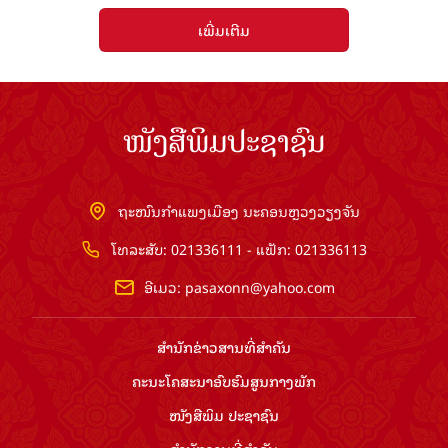
ເພີ່ມເຕີມ
ໜັງສືພິມປະຊາຊົນ
ຖະໜົນກຳແພງເມືອງ ນະຄອນຫຼວງວຽງຈັນ
ໂທລະສັບ: 021336111 - ແຟັກ: 021336113
ອີເມວ:
pasaxonn@yahoo.com
ສຳ​ນັກ​ຂ່າວ​ສານ​ທີ່​ສຳ​ຄັນ​
ຄະນະໂຄສະນາອົບຮົມ​ສູນ​ກາງ​ພັກ
ໜັງສືພິມ ປະ​ຊາ​ຊົນ