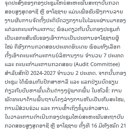
ຈຸດປະສົງຂອງກອງປະຊຸມໃຫຍ່ສະຫະພັນສະຖາບັນກວດ
ສອບສູງສຸດອາຊີ ຫຼື ອາໂຊຊາຍ ແມ່ນເພື່ອຮັບຟັງການລາຍ
ງານຜົນການຈັດຕັ້ງປະຕິບັດວຽກງານໃນໄລຍະຜ່ານມາຂອງ
ແຕ່ລະຄະນະກໍາມະການ; ພ້ອມດຽວກັນນັ້ນກອງປະຊຸມກໍ
ເປັນເອກະສັນຮັບຮອງເອົາການເປັນປະທານອາໂຊຊາຍຜູ້
ໃໝ່ ຄືອົງການກວດສອບປະເທດອິນເດຍ ພ້ອມທັງເລືອກ
ຕັ້ງເອົາຄະນະກໍາມະການບໍລິຫານງານ ຈໍານວນ 7 ປະເທດ
ແລະ ຄະນະກໍາມະການກວດສອບ (Audit Committee)
ສໍາລັບສົກປີ 2024-2027 ຈໍານວນ 2 ປະເທດ. ຈາກນັ້ນກອງ
ປະຊຸມ ໄດ້ພ້ອມກັນປຶກສາຫາລື ແລະ ແລກປ່ຽນບົດຮຽນ
ກ່ຽວກັບບັນຫາພົ້ນເດັ່ນຕ່າງໆຢູ່ພາກພື້ນ ໃນຫົວຂໍ້: ການ
ພັດທະນາດ້ານພື້ນຖານໂຄງລ່າງການຫັນເປັນທັນສະໄໝ,
ການມີສ່ວນຮ່ວມ ແລະ ການເຂົ້າເຖິງຂໍ້ມູນຂ່າວສານ.
ໃນວາລະການດໍາເນີນກອງປະຊຸມໃຫຍ່ສະຫະພັນສະຖາບັນ
ກວດສອບສູງສຸດອາຊີ ຫຼື ອາໂຊຊາຍ ຄັ້ງທີ 16 ມີທັງໝົດ 21