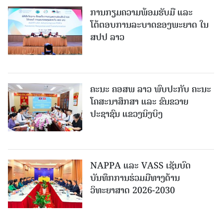
ການກຽມຄວາມພ້ອມຮັບມື ແລະ
ໂຕ້ຕອບການລະບາດຂອງພະຍາດ ໃນ
ສປປ ລາວ
ຄະນະ ຄອສພ ລາວ ພົບປະກັບ ຄະນະ
ໂຄສະນາສຶກສາ ແລະ ຂົນຂວາຍ
ປະຊາຊົນ ແຂວງນິງບິງ
NAPPA ແລະ VASS ເຊັນບົດ
ບັນທຶກການຮ່ວມມືທາງດ້ານ
ວິທະຍາສາດ 2026-2030