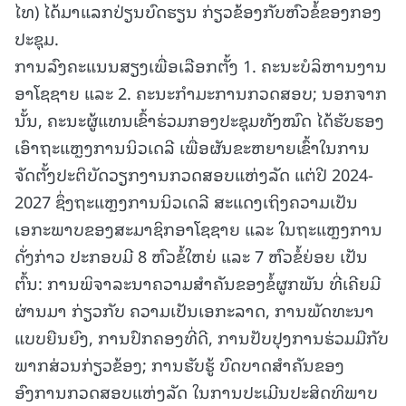
ໄທ) ໄດ້ມາແລກປ່ຽນບົດຮຽນ ກ່ຽວຂ້ອງກັບຫົວຂໍ້ຂອງກອງ
ປະຊຸມ.
ການລົງຄະແນນສຽງເພື່ອເລືອກຕັ້ງ 1. ຄະນະບໍລິຫານງານ
ອາໂຊຊາຍ ແລະ 2. ຄະນະກໍາມະການກວດສອບ; ນອກຈາກ
ນັ້ນ, ຄະນະຜູ້ແທນເຂົ້າຮ່ວມກອງປະຊຸມທັງໝົດ ໄດ້ຮັບຮອງ
ເອົາຖະແຫຼງການນິວເດລີ ເພື່ອຜັນຂະຫຍາຍເຂົ້າໃນການ
ຈັດຕັ້ງປະຕິບັດວຽກງານກວດສອບແຫ່ງລັດ ແຕ່ປີ 2024-
2027 ຊຶ່ງຖະແຫຼງການນິວເດລີ ສະແດງເຖິງຄວາມເປັນ
ເອກະພາບຂອງສະມາຊິກອາໂຊຊາຍ ແລະ ໃນຖະແຫຼງການ
ດັ່ງກ່າວ ປະກອບມີ 8 ຫົວຂໍ້ໃຫຍ່ ແລະ 7 ຫົວຂໍ້ຍ່ອຍ ເປັນ
ຕົ້ນ: ການພິຈາລະນາຄວາມສໍາຄັນຂອງຂໍ້ຜູກພັນ ທີ່ເຄີຍມີ
ຜ່ານມາ ກ່ຽວກັບ ຄວາມເປັນເອກະລາດ, ການພັດທະນາ
ແບບຍືນຍົງ, ການປົກຄອງທີ່ດີ, ການປັບປຸງການຮ່ວມມືກັບ
ພາກສ່ວນກ່ຽວຂ້ອງ; ການຮັບຮູ້ ບົດບາດສຳຄັນຂອງ
ອົງການກວດສອບແຫ່ງລັດ ໃນການປະເມີນປະສິດທິພາບ