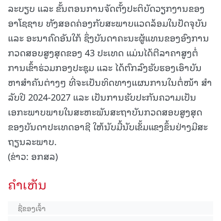
ລະບຽບ ແລະ ຂັ້ນຕອນການຈັດຕັ້ງປະຕິບັດວຽກງານຂອງ
ອາໂຊຊາຍ ທັງສອດຄ່ອງກັບສະພາບແວດລ້ອມໃນປັດຈຸບັນ
ແລະ ອະນາຄົດອັນໃກ້ ຊຶ່ງບັນດາຄະນະຜູ້ແທນຂອງອົງການ
ກວດສອບສູງສຸດຂອງ 43 ປະເທດ ແມ່ນໄດ້ຕີລາຄາສູງຕໍ່
ການເຂົ້າຮ່ວມກອງປະຊຸມ ແລະ ໄດ້ຕົກລົງຮັບຮອງເອົາບັນ
ຫາສໍາຄັນຕ່າງໆ ທີ່ຈະເປັນທິດທາງແຜນການໃນຕໍ່ໜ້າ ສໍາ
ລັບປີ 2024-2027 ແລະ ເປັນການຮັບປະກັນຄວາມເປັນ
ເອກະພາບພາຍໃນສະຫະພັນສະຖາບັນກວດສອບສູງສຸດ
ຂອງບັນດາປະເທດອາຊີ ໃຫ້ນັບມື້ນັບເຂັ້ມແຂງຂຶ້ນຢ່າງມີສະ
ຖຽນລະພາບ.
(ຂ່າວ: ອກສລ)
ຄໍາເຫັນ