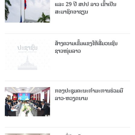
ແລະ 29 ປີ ສປປ ລາວ ເຂົ້າເປັນ
ສະມາຊິກອາຊຽນ
ສ້າງຄວາມເຂັ້ມແຂງໃຫ້ສື່ມວນຊົນ
ຊາວໜຸ່ມລາວ
ກອງປະຊຸມຄະນະກຳມະການຮ່ວມມື
ລາວ-ຫວຽດນາມ