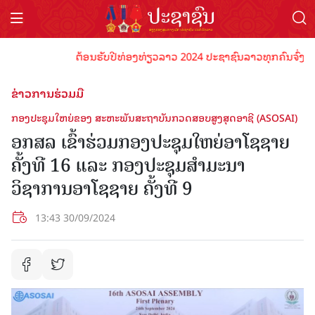
ຕ້ອນຮັບປີທ່ອງທ່ຽວລາວ 2024 ປະຊາຊົນລາວທຸກຄົນຈົ່ງພ້ອມເປັ
ຂ່າວການຮ່ວມມື
ກອງປະຊຸມໃຫຍ່ຂອງ ສະຫະພັນສະຖາບັນກວດສອບສູງສຸດອາຊີ (ASOSAI)
ອກສລ ເຂົ້າຮ່ວມກອງປະຊຸມໃຫຍ່ອາໂຊຊາຍ
ຄັ້ງທີ 16 ແລະ ກອງປະຊຸມສຳມະນາ
ວິຊາການອາໂຊຊາຍ ຄັ້ງທີ 9
13:43 30/09/2024