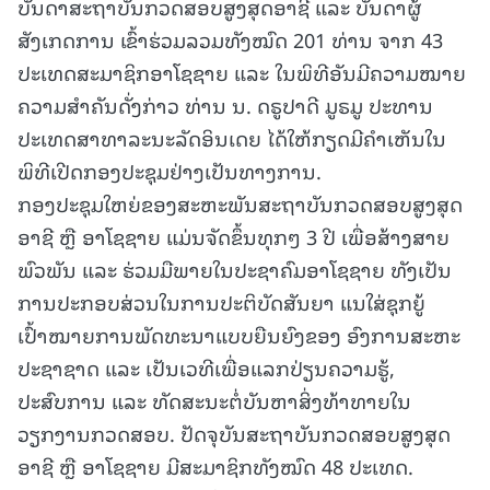
ບັນດາສະຖາບັນກວດສອບສູງສຸດອາຊີ ແລະ ບັນດາຜູ້
ສັງເກດການ ເຂົ້າຮ່ວມລວມທັງໝົດ 201 ທ່ານ ຈາກ 43
ປະເທດສະມາຊິກອາໂຊຊາຍ ແລະ ໃນພິທີອັນມີຄວາມໝາຍ
ຄວາມສໍາຄັນດັ່ງກ່າວ ທ່ານ ນ. ດຣູປາດີ ມູຣມູ ປະທານ
ປະເທດສາທາລະນະລັດອິນເດຍ ໄດ້ໃຫ້ກຽດມີຄໍາເຫັນໃນ
ພິທີເປີດກອງປະຊຸມຢ່າງເປັນທາງການ.
ກອງປະຊຸມໃຫຍ່ຂອງສະຫະພັນສະຖາບັນກວດສອບສູງສຸດ
ອາຊີ ຫຼື ອາໂຊຊາຍ ແມ່ນຈັດຂຶ້ນທຸກໆ 3 ປີ ເພື່ອສ້າງສາຍ
ພົວພັນ ແລະ ຮ່ວມມືພາຍໃນປະຊາຄົມອາໂຊຊາຍ ທັງເປັນ
ການປະກອບສ່ວນໃນການປະຕິບັດສັນຍາ ແນໃສ່ຊຸກຍູ້
ເປົ້າໝາຍການພັດທະນາແບບຍືນຍົງຂອງ ອົງການສະຫະ
ປະຊາຊາດ ແລະ ເປັນເວທີເພື່ອແລກປ່ຽນຄວາມຮູ້,
ປະສົບການ ແລະ ທັດສະນະຕໍ່ບັນຫາສິ່ງທ້າທາຍໃນ
ວຽກງານກວດສອບ. ປັດຈຸບັນສະຖາບັນກວດສອບສູງສຸດ
ອາຊີ ຫຼື ອາໂຊຊາຍ ມີສະມາຊິກທັງໝົດ 48 ປະເທດ.