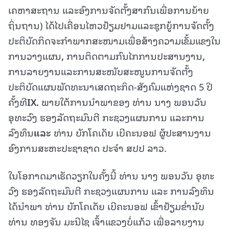
ເຄຫາສະຖານ ແລະອົງການຈັດຕັ້ງສາກົນເພື່ອການຍ້າຍ
ຖິ່ນຖານ) ໄດ້ໄປເຄື່ອນໄຫວຢ້ຽມຢາມແລະຊຸກຍູ້ການຈັດຕັ້ງ
ປະຕິບັດກິດຈະກຳພາກສະໜາມເພື່ອສ້າງຄວາມເຂັ້ມແຂງໃນ
ການວາງແຜນ
,
ການຕິດຕາມກົນໄກການປະສານງານ
,
ການລາຍງານແລະການສະໜັບສະໜູນການຈັດຕັ້ງ
ປະຕິບັດແຜນພັດທະນາເສດຖະກິດ-ສັງຄົມແຫ່ງຊາດ 5 ປີ
ຄັ້ງທີ
IX.
ພາຍໃຕ້ການນຳພາຂອງ ທ່ານ ນາງ ພອນວັນ
ອຸທະວົງ ຮອງລັດຖະມົນຕີ ກະຊວງແຜນການ ແລະການ
ລົງທຶນ
ແລະ
ທ່ານ ບັກໂຄເດັຍ ເບີຄະນອຟ ຜູ້ປະສານງານ
ອົງການສະຫະປະຊາຊາດ ປະຈຳ ສປປ ລາວ.
ໃນໂອກາດມາເຮັດວຽກໃນຄັ້ງນີ້ ທ່ານ ນາງ ພອນວັນ ອຸທະ
ວົງ ຮອງລັດຖະມົນຕີ ກະຊວງແຜນການ ແລະ ການລົງທຶນ
ໄດ້ນໍາພາ ທ່ານ ບັກໂຄເດັຍ ເບີຄະນອຟ ເຂົ້າຢ້ຽມຂໍ່ານັບ
ທ່ານ ທອງຈັນ ມະນີໄຊ ເຈົ້າແຂວງບໍ່ແກ້ວ ເພື່ອລາຍງານ