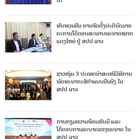
ໄຕ
ທົບທວນຄືນ ການຈັດຕັ້ງປະຕິບັດມາດ
ຕະການໂຕ້ຕອບສະພາບພະຍາດໝາກ
ແດງໃຫຍ່ ຢູ່ ສປປ ລາວ
ຊາວໜຸ່ມ 3 ປະເທດນຳສະເໜີວິທີການ
ພັດທະນາກະສິກຳແບບຍືນຍົງ ໃນ
ສປປ ລາວ
ການກຽມຄວາມພ້ອມຮັບມື ແລະ
ໂຕ້ຕອບການລະບາດຂອງພະຍາດ ໃນ
ສປປ ລາວ