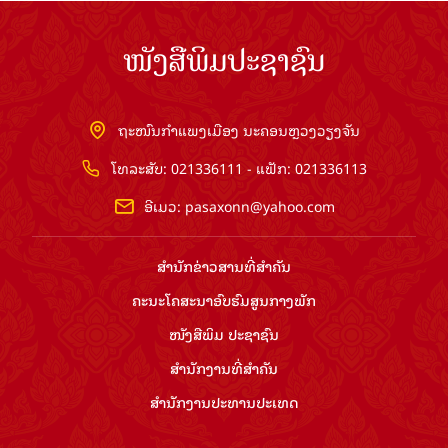
ໜັງສືພິມປະຊາຊົນ
ຖະໜົນກຳແພງເມືອງ ນະຄອນຫຼວງວຽງຈັນ
ໂທລະສັບ: 021336111 - ແຟັກ: 021336113
ອີເມວ:
pasaxonn@yahoo.com
ສຳ​ນັກ​ຂ່າວ​ສານ​ທີ່​ສຳ​ຄັນ​
ຄະນະໂຄສະນາອົບຮົມ​ສູນ​ກາງ​ພັກ
ໜັງສືພິມ ປະ​ຊາ​ຊົນ
ສຳ​ນັກ​ງານ​ທີ່​ສຳ​ຄັນ
ສຳ​ນັກ​ງານ​ປະ​ທານ​ປະ​ເທດ