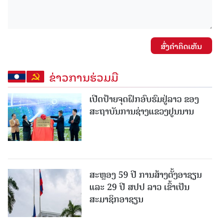
ສົ່ງຄໍາຄິດເຫັນ
ຂ່າວການຮ່ວມມື
ເປີດປ້າຍຈຸດຝຶກອົບຮົມຢູ່ລາວ ຂອງ
ສະຖາບັນການຊ່າງແຂວງຢູນນານ
ສະຫຼອງ 59 ປີ ການສ້າງຕັ້ງອາຊຽນ
ແລະ 29 ປີ ສປປ ລາວ ເຂົ້າເປັນ
ສະມາຊິກອາຊຽນ