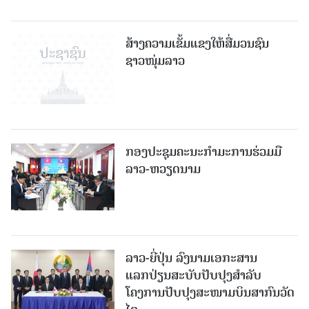
ສ້າງຄວາມເຂັ້ມແຂງໃຫ້ສື່ມວນຊົນ
ຊາວໜຸ່ມລາວ
ກອງປະຊຸມຄະນະກຳມະການຮ່ວມມື
ລາວ-ຫວຽດນາມ
ລາວ-ຍີ່ປຸ່ນ ລົງນາມເອກະສານ
ແລກປ່ຽນສະບັບປັບປຸງສໍາລັບ
ໂຄງການປັບປຸງສະໜາມບິນສາກົນວັດ