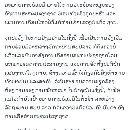
ສະພາບການຮ່ວມມື ພາຍໃຕ້ການສະໜັບສະໜູນຂອງ
ອົງການສະຫະປະຊາຊາດ ພ້ອມທັງແຈ້ງຈຸດປະສົງ ແລະ
ແຜນການເຄືອນໄຫວໃຫ້ແກ່ທ່ານເຈົ້າແຂວງບໍ່ແກ້ວ ຊາບ.
ຈຸດປະສົງ ໃນການຢ້ຽມຢາມໃນຄັ້ງນີ້ ເພື່ອເປັນການສົ່ງເສີມ
ການຮ່ວມມືລະຫວ່າງລັດຖະບານສປປລາວ ກໍຄືແຂວງບໍ່
ແກ້ວແລ
ະ
ບັນດາອົງການເຄືອຂ່າຍສະຫະປະຊາຊາດໂດຍ
ສະເພາະຂອດການປະສານງານ ແລະການຈັດຕັ້ງປະຕິບັດ
ແຜນງານ/ໂຄງການ, ສ້າງຄວາມເຂົ້າໃຈກ່ຽວກັບສິ່ງທ້າທາຍ
ທັງພາຍໃນ ແລະສາກົນ ຕໍ່ກັບສະພາບຄວາມຮຽກຮ້ອງ
ຕ້ອງການຂອງການພັດທະນາ ໃນປັດຈຸບັນ
.
ທັ້ງນີ້, ກໍເພື່ອ
ແນໃສ່ກໍານົດເປົ້າໝາຍການຮ່ວມມືໃນຕໍ່ໜ້າ ລະຫວ່າງ
ລັດຖະບານ ສປປ ລາວ ກໍຄືແຂວງບໍ່ແກ້ວຮ່ວມກັບບັນດາ ອົງ
ການເຄືອຂ່າຍສະຫະປະຊາຊາດ.