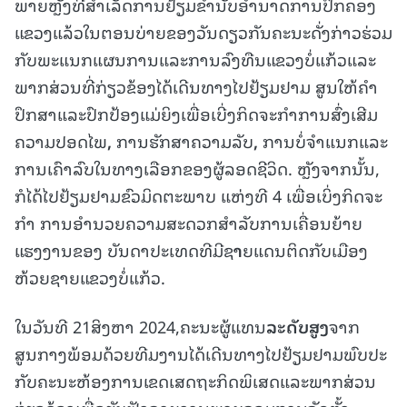
ພາຍຫຼັງທີ່ສຳເລັດການຢ້ຽມຂໍ່ານັບອຳນາດການປົກຄອງ
ແຂວງແລ້ວໃນຕອນບ່າຍຂອງວັນດຽວກັນຄະນະດັ່ງກ່າວຮ່ວມ
ກັບພະແນກແຜນການແລະການລົງທືນແຂວງບໍ່ແກ້ວແລະ
ພາກສ່ວນທີ່ກ່ຽວຂ້ອງໄດ້ເດີນທາງໄປຢ້ຽມຢາມ ສູນໃຫ້ຄຳ
ປຶກສາແລະປົກປ້ອງແມ່ຍິງເພື່ອເບີ່ງກິດຈະກຳການສົ່ງເສີມ
ຄວາມປອດໄພ
,
ການຮັກສາຄວາມລັບ
,
ການບໍ່ຈໍາແນກແລະ
ການເຄົາລົບໃນທາງເລືອກຂອງຜູ້ລອດຊີວິດ. ຫຼັງຈາກນັ້ນ,
ກໍໄດ້ໄປຢ້ຽມຢາມຂົວມິດຕະພາບ ແຫ່ງທີ 4 ເພື່ອເບິ່ງກິດຈະ
ກໍາ ການອໍານວຍຄວາມສະດວກສໍາລັບການເຄື່ອນຍ້າຍ
ແຮງງານຂອງ ບັນດາປະເທດທີມີຊ
າ
ຍແດນຕິດກັບເມືອງ
ຫ້ວຍຊາຍແຂວງບໍ່ແກ້ວ.
ໃນວັນທີ 21ສິງຫາ 2024,ຄະນະຜູ້ແທນ
ລະ
ດັບສູງ
ຈາກ
ສູນກາງພ້ອມດ້ວຍທີມງານໄດ້ເດີນທາງໄປຢ້ຽມຢາມພົບປະ
ກັບຄະນະຫ້ອງການເຂດເສດຖະກິດພິເສດແລະພາກສ່ວນ