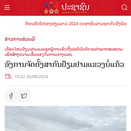
ຕ້ອນຮັບປີທ່ອງທ່ຽວລາວ 2024 ປະຊາຊົນລາວທຸກຄົນຈົ່ງພ້ອມເປັນເ
ຂ່າວການຮ່ວມມື
ເຄື່ອນໄຫວຢ້ຽມຢາມແລະຊຸກຍູ້ການຈັດຕັ້ງປະຕິບັດກິດຈະກຳພາກສະໜາມ
ເພື່ອສ້າງຄວາມເຂັ້ມແຂງໃນການວາງແຜນ
ອົງການຈັດຕັ້ງສາກົນຢ້ຽມຢາມແຂວງບໍ່ແກ້ວ
10:22 26/08/2024