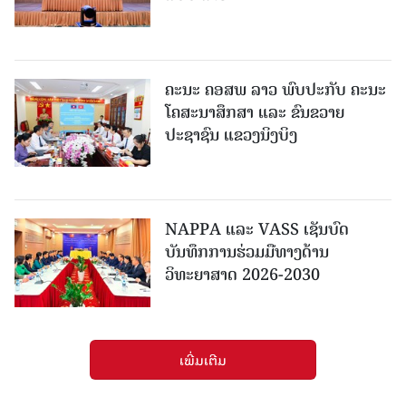
ຄະນະ ຄອສພ ລາວ ພົບປະກັບ ຄະນະ
ໂຄສະນາສຶກສາ ແລະ ຂົນຂວາຍ
ປະຊາຊົນ ແຂວງນິງບິງ
NAPPA ແລະ VASS ເຊັນບົດ
ບັນທຶກການຮ່ວມມືທາງດ້ານ
ວິທະຍາສາດ 2026-2030
ເພີ່ມເຕີມ