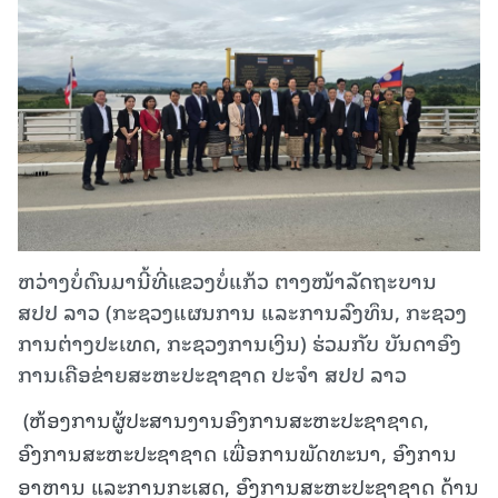
ຫວ່າງບໍ່ດົນມານີ້ທີ່ແຂວງບໍ່ແກ້ວ ຕາງໜ້າລັດຖະບານ
ສປປ ລາວ (ກະຊວງແຜນການ ແລະການລົງທຶນ, ກະຊວງ
ການຕ່າງປະເທດ, ກະຊວງການເງິນ) ຮ່ວມກັບ ບັນດາອົງ
ການເຄືອຂ່າຍສະຫະປະຊາຊາດ ປະຈຳ ສປປ ລາວ
(ຫ້ອງການຜູ້ປະສານງານອົງການສະຫະປະຊາຊາດ,
ອົງການສະຫະປະຊາຊາດ ເພື່ອການພັດທະນາ, ອົງການ
ອາຫານ ແລະການກະເສດ, ອົງການສະຫະປະຊາຊາດ ດ້ານ