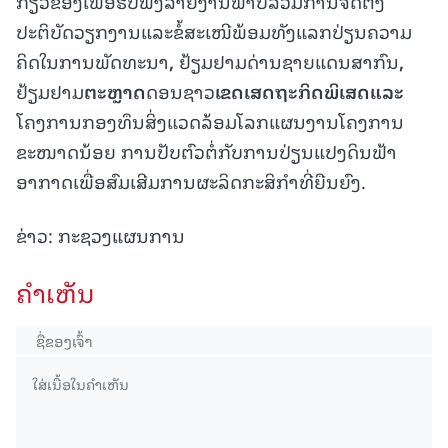
ກ່ຽວຂ້ອງເພື່ອຮັບຟັງລາຍງານພາບລວມການຈັດຕັ້ງ
ປະຕິບັດວຽກງານແລະຂໍ້ສະເໜີພ້ອມທັງແລກປ່ຽນຄວາມ
ຄິດໃນການພັດທະນາ
,
ຢ້ຽມຢາມດ່ານຊາຍແດນສາກົນ
,
ຢ້ຽມຢາມ
ຕະຫຼາດ
ດອນຊາວ
ເຂດ
ເສດຖະກິດພິເສດແລະ
ໂຄງການກອງທຶນສິ່ງແວດລ້ອມໂລກແຜນງານໂຄງການ
ຂະໜາດນ້ອຍ ການປັບຕົວຕໍ່ກັບການປ່ຽນແປງດິນຟ້າ
ອາກາດເພື່ອສົມເສີມການຜະລິດກະສິກຳທີ່ຍືນຍົງ.
ຂ່າວ: ກະຊວງແຜນການ
ຄໍາເຫັນ