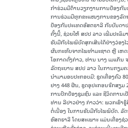
ກໍາຮ່ວມມືດ້ານວຽກງານການປ້ອງກັນ
ການຮ່ວມມືທຸກຂະແໜງການຂອງລັດຖະບ
15.038(05-08-2026)
ປ້ອງກັນປະເທດອົສຕຣາລີ ກັບບັນດາປ
ຄັ້ງນີ້, ຊ່ວຍໃຫ້ ສປປ ລາວ ເພີ່ມປະ
ຮັບມືກັບໄພພິບັດສຸກເສີນໄດ້ຢ່າງວ່ອງໄວ
ຜົນກະທົບຈາກໄພທໍາມະຊາດ ຫຼື ເຫດກ
ໂອກາດດັ່ງກ່າວ, ທ່ານ ນາງ ເມແກັນ ຈອ
ລັດຖະບານ ສປປ ລາວ ໃນການກຽມຄວາມພ
ນໍາມາມອບປະກອບມີ: ຊຸດເຄື່ອງຄົວ 80 
ຢາງ 448 ຜືນ, ຊຸດອຸປະກອນຈົກສຽມ 
ການປົກປ້ອງຊຸມຊົນ ແລະ ຊີວິດການເປ
ທ່ານ ລີປາວຢ່າງ ກ່າວວ່າ: ພວກເຮົາຮ
ຕໍ່ເນື່ອງ ໃນການຮັບມືກັບໄພພິບັດ.
ອົສຕຣາລີ ໂດຍສະເພາະ ແມ່ນເຄື່ອງຊ່ວຍເຫຼ
ຊ່ວຍເຫຼືອດັ່ງກ່າວ, ຈະຊ່ວຍເພີ່ມທ