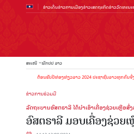
ຂ່າວເດັ່ນ
ຂ່າວການເມືອງ
ຂ່າວເສດຖະກິດ
ຂ່າວວັດທະນະທ
ສະເໜີ
ພັກປປ ລາວ
ຕ້ອນຮັບປີທ່ອງທ່ຽວລາວ 2024 ປະຊາຊົນລາວທຸກຄົນຈົ່ງພ້ອມເປັ
ຂ່າວການຮ່ວມມື
ລັດຖະບານອົສຕຣາລີ ໄດ້ນໍາເອົາເຄື່ອງຊ່ວຍເຫຼືອ
ອົສຕຣາລີ ມອບເຄື່ອງຊ່ວຍເຫ