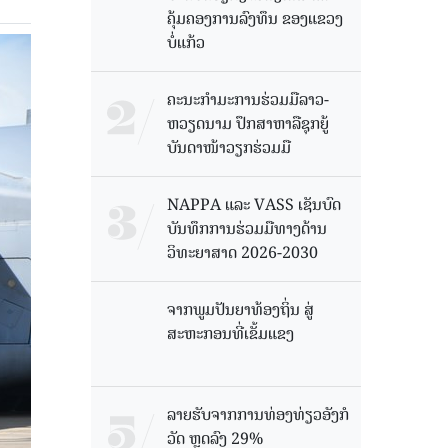
ຄຸ້ມຄອງການລົງທຶນ ຂອງແຂວງ
ບໍ່ແກ້ວ
ຄະນະກໍາມະການຮ່ວມມືລາວ-
ຫວຽດນາມ ປຶກສາຫາລືຊຸກຍູ້
ບັນດາໜ້າວຽກຮ່ວມມື
NAPPA ແລະ VASS ເຊັນບົດ
ບັນທຶກການຮ່ວມມືທາງດ້ານ
ວິທະຍາສາດ 2026-2030
ຈາກພູມປັນຍາທ້ອງຖິ່ນ ສູ່
ສະຫະກອນທີ່ເຂັ້ມແຂງ
ລາຍຮັບຈາກການທ່ອງທ່ຽວອັງກໍ
ວັດ ຫຼດລົງ 29%