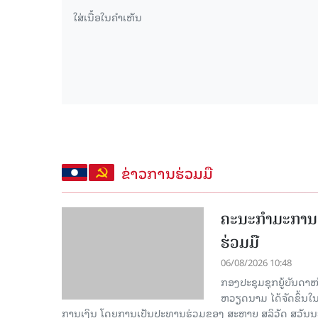
ຂ່າວການຮ່ວມມື
ຄະນະກໍາມະການຮ
ຮ່ວມມື
06/08/2026 10:48
ກອງປະຊຸມຊຸກຍູ້ບັນດາ
ຫວຽດນາມ ໄດ້ຈັດຂຶ້ນ
ການເງິນ ໂດຍການເປັນປະທານຮ່ວມຂອງ ສະຫາຍ ສຸລິວັດ ສຸວັ