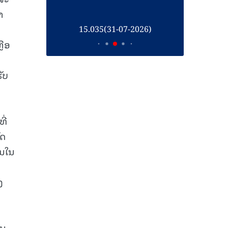
າ
26)
15.035(31-07-2026)
1
ຼືອ
ຮັບ
ີ່
ັດ
ັນໃນ
ງ
່ນ