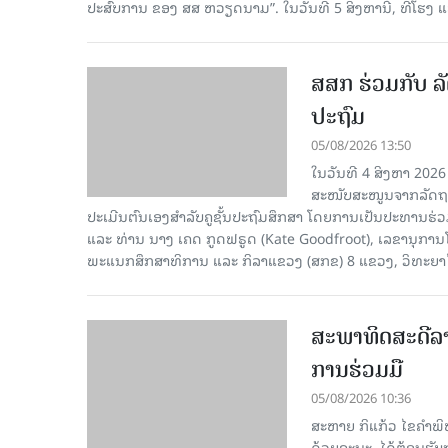
ປະສົບການ ຂອງ ສສ ຫວຽດນາມ”. ໃນວັນທີ 5 ສິງຫານີ້, ທີ່ໂຮງ
ສສກ ຮ່ວມກັບ ລັ
ປະຖົມ
05/08/2026 13:50
ໃນວັນທີ 4 ສິງຫາ 2026
ສະໜັບສະໜູນຈາກລັດຖະບ
ປະເມີນຕົນເອງສຳລັບຄູຊັ້ນປະຖົມສຶກສາ ໂດຍການເປັນປະທານຮ
ແລະ ທ່ານ ນາງ ເຄດ ກູດຟຣູດ (Kate Goodfroot), ເລຂານຸການ
ພະແນກສຶກສາທິການ ແລະ ກິລາແຂວງ (ສກຂ) 8 ແຂວງ, ວິທະຍາໄລຄ
ສະພາທິດສະດີລ
ການຮ່ວມມື
05/08/2026 10:36
ສະຫາຍ ກິແກ້ວ ໄຂຄໍາພ
ດ້ວຍຄະນະ, ໄດ້ຕ້ອນຮັ