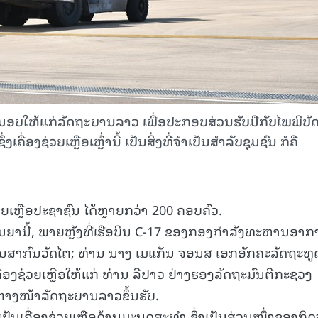
ສົ່ງມອບໃຫ້ແກ່ລັດຖະບານລາວ ເພື່ອປະກອບສ່ວນຮັບມືກັບໄພພິບັ
່ອງຊ່ວຍເຫຼືອເຫຼົ່ານີ້ ເປັນສິ່ງທີ່ຈໍາເປັນສໍາລັບຊຸມຊົນ ກໍຄື
່ວຍເຫຼືອປະຊາຊົນ ໄດ້ຫຼາຍກວ່າ 200 ຄອບຄົວ.
 ກັນຍານີ້, ພາຍຫຼັງທີ່ເຮືອບິນ C-17 ຂອງກອງກຳລັງທະຫານອາ
ນສາກົນວັດໄຕ; ທ່ານ ນາງ ເມແກັນ ຈອນສ ເອກອັກຄະລັດຖະທູ
່ອງຊ່ວຍເຫຼືອໃຫ້ແກ່ ທ່ານ ລີປາວ ຢ່າງຮອງລັດຖະມົນຕີກະຊວງ
ຕາງໜ້າລັດຖະບານລາວຂຶ້ນຮັບ.
້, ເປັນເຄື່ອງຊ່ວຍເຫຼືອດ້ານມະນຸດສະທໍາ ຊຶ່ງເປັນສ່ວນໜຶ່ງຂອງກິ