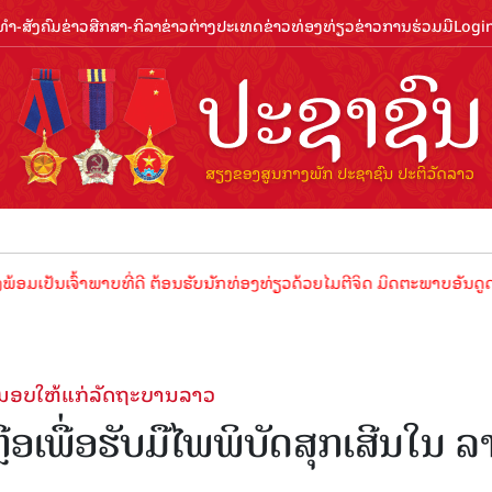
ຳ-ສັງຄົມ
ຂ່າວສືກສາ-ກິລາ
ຂ່າວຕ່າງປະເທດ
ຂ່າວທ່ອງທ່ຽວ
ຂ່າວການຮ່ວມມື
Logi
ນເຈົ້າພາບທີ່ດີ ຕ້ອນຮັບນັກທ່ອງທ່ຽວດ້ວຍໄມຕີຈິດ ມິດຕະພາບອັນດູດດື່ມ !
ສົ່ງມອບໃຫ້ແກ່ລັດຖະບານລາວ
ຼືອເພື່ອຮັບມືໄພພິບັດສຸກເສີນໃນ ລ