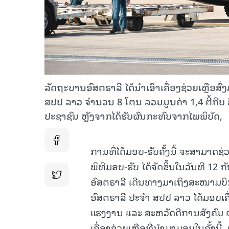
ລັດຖະບານອົສຕຣາລີ ໄດ້ນໍາເອົາເຄື່ອງຊ່ວຍເຫຼືອ
ສປປ ລາວ ຈຳນວນ 8 ໂຕນ ລວມມູນຄ່າ 1,4 ຕື້ກີບ ຊຶ່ງເຄື
ປະຊາຊົນ ຫຼັງຈາກໄດ້ຮັບຜົນກະທົບຈາກໄພພິບັດ,
ການທີ່ໄດ້ມອບ-ຮັບຄັ້ງນີ້ ຈະສາມາດຊ
ພິທີມອບ-ຮັບ ໄດ້ຈັດຂຶ້ນໃນວັນທີ 12
ອົສຕຣາລີ ເດີນທາງມາເຖິງສະໜາມບິ
ອົສຕຣາລີ ປະຈໍາ ສປປ ລາວ ໄດ້ມອບເຄື
ແຮງງານ ແລະ ສະຫວັດດີການສັງຄົມ 
ເຄື່ອງຊ່ວຍເຫຼືອທີ່ນໍາມາມອບໃນຄັ້ງນີ