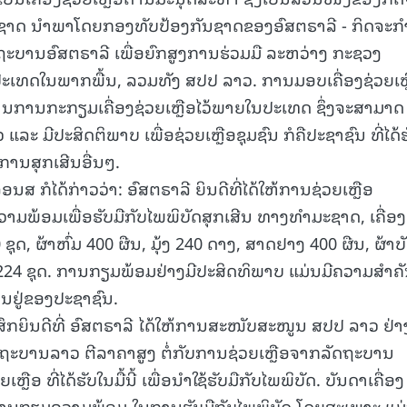
ຊາດ ນໍາພາໂດຍກອງທັບປ້ອງກັນຊາດຂອງອົສຕຣາລີ - ກິດຈະກໍ
ານອົສຕຣາລີ ເພື່ອຍົກສູງການຮ່ວມມື ລະຫວ່າງ ກະຊວງ
15.037(04-08-2026)
15.036(03-08-20
ະເທດໃນພາກພື້ນ, ລວມທັງ ສປປ ລາວ. ການມອບເຄື່ອງຊ່ວຍເຫ
ລິມານການກະກຽມເຄື່ອງຊ່ວຍເຫຼືອໄວ້ພາຍໃນປະເທດ ຊຶ່ງຈະສາມາດ
 ແລະ ມີປະສິດຕິພາບ ເພື່ອຊ່ວຍເຫຼືອຊຸມຊົນ ກໍຄືປະຊາຊົນ ທີ່ໄດ້
ານສຸກເສີນອື່ນໆ.
ນສ ກໍໄດ້ກ່າວວ່າ: ອົສຕຣາລີ ຍິນດີທີ່ໄດ້ໃຫ້ການຊ່ວຍເຫຼືອ
້ອມເພື່ອຮັບມືກັບໄພພິບັດສຸກເສີນ ທາງທໍາມະຊາດ, ເຄື່ອງທ
ຊຸດ, ຜ້າຫົ່ມ 400 ຜືນ, ມຸ້ງ 240 ດາງ, ສາດຢາງ 400 ຜືນ, ຜ້າບ
224 ຊຸດ. ການກຽມພ້ອມຢ່າງມີປະສິດທິພາບ ແມ່ນມີຄວາມສໍາຄ
ັນຢູ່ຂອງປະຊາຊົນ.
ູ້ສຶກຍິນດີທີ່ ອົສຕຣາລີ ໄດ້ໃຫ້ການສະໜັບສະໜູນ ສປປ ລາວ ຢ່າ
 ລັດຖະບານລາວ ຕີລາຄາສູງ ຕໍ່ກັບການຊ່ວຍເຫຼືອຈາກລັດຖະບານ
ືອ ທີ່ໄດ້ຮັບໃນມື້ນີ້ ເພື່ອນໍາໃຊ້ຮັບມືກັບໄພພິບັດ. ບັນດາເຄື່ອງ
ະວີການກຽມຄວາມພ້ອມ ໃນການຮັບມືກັບໄພພິບັດ ໂດຍສະເພາະ ແມ