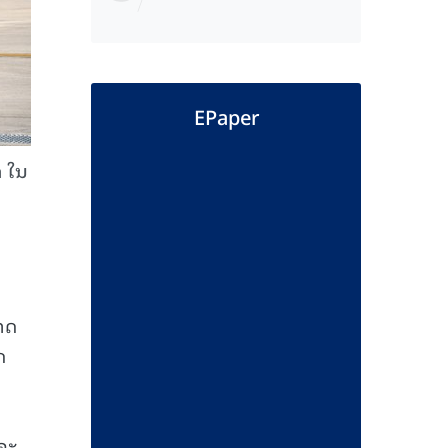
EPaper
ດ ໃນ
ກາດ
ດ
ດຈະ