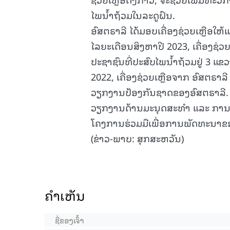
ໄພນໍ້າຖ້ວມໃນລະດູຝົນ.
ອົສຕຣາລີ ໄດ້ມອບເຄື່ອງຊ່ວຍເຫຼືອໃຫ້
ໄລຍະເດືອນສິງຫາປີ 2023, ເຄື່ອງຊ່ວຍ
ປະຊາຊົນທີ່ປະສົບໄພນໍ້າຖ້ວມຢູ່ 3 ແຂ
2022, ເຄື່ອງຊ່ວຍເຫຼືອຈາກ ອົສຕຣາລ
ວຽກງານປ້ອງກັນຊາດຂອງອົສຕຣາລີ. 
ວຽກງານດ້ານມະນຸດສະທໍາ ແລະ ການຮັບ
ໂຄງການຮ່ວມມືເພື່ອການພັດທະນາຂອ
(ຂ່າວ-ພາບ: ສຸກສະຫວັນ)
ຄໍາເຫັນ