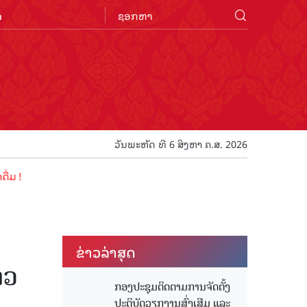
n
ວັນພະຫັດ ທີ 6 ສິງຫາ ຄ.ສ. 2026
ຂ່າວ​ລ່າ​ສຸດ
າວ
ກອງປະຊຸມຕິດຕາມການຈັດຕັ້ງ
ປະຕິບັດວຽກງານສົ່ງເສີມ ແລະ