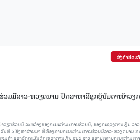
ສົ່ງຄໍາຄິດເຫ
່ວມມືລາວ-ຫວຽດນາມ ປຶກສາຫາລືຊຸກຍູ້ບັນດາໜ້າວຽກ
ໜ້າວຽກຮ່ວມມື ລະຫວ່າງສອງຄະນະກໍາມະການຮ່ວມມື, ສອງກະຊວງການເງິນ ລາວ
ໃນວັນທີ 5 ສິງຫາຜ່ານມາ ທີ່ຫ້ອງການຄະນະກໍາມະການຮ່ວມມືລາວ-ຫວຽດນາມ ກ
ນນະຈູມຄຳ ຮອງລັດຖະມົນຕີກະຊວງການເງິນ ສປປ ລາວ ຮອງປະທານຄະນະກໍາມະກ