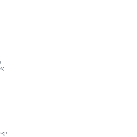
ນ
A)
ົດຮຽນ