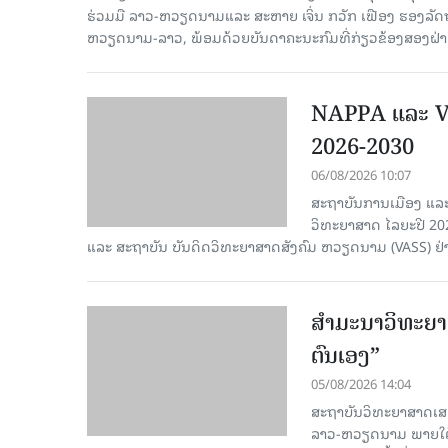
ຮ່ວມມື ລາວ-ຫວຽດນາມແລະ ສະຫາຍ ເຈິ່ນ ກວັກ ເຟືອງ ຮອງ
ຫວຽດນາມ-ລາວ, ພ້ອມດ້ວຍບັນດາຄະນະກົມທີ່ກ່ຽວຂ້ອງສອງຝ່າຍເ
NAPPA ແລະ VA
2026-2030
06/08/2026 10:07
ສະຖາບັນການເມືອງ ແລະ
ວິທະຍາສາດ ໄລຍະປີ 2
ແລະ ສະຖາບັນ ບັນດິດວິທະຍາສາດສັງຄົມ ຫວຽດນາມ (VASS) ຢ່າ
ສຳມະນາວິທະຍາສ
ຕົນເອງ”
05/08/2026 14:04
ສະຖາບັນວິທະຍາສາດເສ
ລາວ-ຫວຽດນາມ ພາຍໃຕ້ຫົ