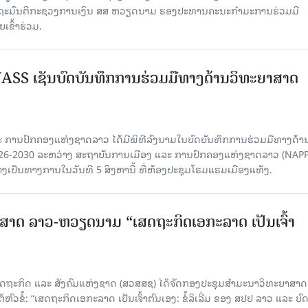
ລັດຖະມົນຕີກະຊວງການເງິນ ສສ ຫວຽດນາມ ຮອງປະທານຄະນະກໍາມະການຮ່ວມມື
ຂົ້າຮ່ວມ.
SS ເຊັນບົດບັນທຶກການຮ່ວມມືທາງດ້ານວິທະຍາສາດ
 ການປົກຄອງແຫ່ງຊາດລາວ ໄດ້ມີພິທີລົງນາມໃນບົດບັນທຶກການຮ່ວມມືທາງດ້າ
026-2030 ລະຫວ່າງ ສະຖາບັນການເມືອງ ແລະ ການປົກຄອງແຫ່ງຊາດລາວ (NAPP
ງເປັນທາງການໃນວັນທີ 5 ສິງຫານີ້ ທີ່ຫ້ອງປະຊຸມໂຮມແຮມເມືອງແທັງ.
າດ ລາວ-ຫວຽດນາມ “ເສດຖະກິດເອກະລາດ ເປັນເຈົ້າ
ດຖະກິດ ແລະ ສັງຄົມແຫ່ງຊາດ (ສວສສຊ) ໄດ້ຈັດກອງປະຊຸມສຳມະນາວິທະຍາສາດ
ວຂໍ້: “ເສດຖະກິດເອກະລາດ ເປັນເຈົ້າຕົນເອງ: ຂໍ້ລິເລີ່ມ ຂອງ ສປປ ລາວ ແລະ ບ