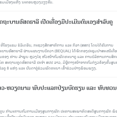
 ແຮມເມືອງແທັງ ນະຄອນຫຼວງວຽງຈັນ.
ດຖະບານອົສຕຣາລີ ເປີດເຄື່ອງມືປະເມີນຕົນເອງສຳລັບຄູ
 ທີ່ໂຮງແຮມ ຮໍລິເດອິນ, ກະຊວງສຶກສາທິການ ແລະ ກິລາ (ສສກ) ໂດຍໄດ້ຮັບການ
ານອົສຕຣາລີ ຜ່ານແຜນງານບີຄວາ (BEQUAL) ໄດ້ຈັດກອງປະຊຸມນຳສະເໜີເຄື່ອ
່ວມຂອງ ທ່ານ ລຳພູນ ຫຼວງໄຊ ຫົວໜ້າກົມພັດທະນາຄູ ແລະ ການບໍລິຫານການສຶກ
ໂທ ສະຖານທູດອົສຕຣາລີ ປະຈຳ ສປປ ລາວ, ມີຜູ້ຕາງໜ້າຈາກກົມກ່ຽວຂ້ອງຂັ້ນສູນ
ູ 8 ແຫ່ງ ແລະ ບັນດາຄູ່ຮ່ວມພັດທະນາ ເຂົ້າຮ່ວມຢ່າງພ້ອມພຽງ.
າວ-ຫວຽດນາມ ພົບປະແລກປ່ຽນບົດຮຽນ ແລະ ທົບທວນ
ິທູນ ກໍາມະການກົມການເມືອງສູນກາງພັກ ປະທານສະພາທິດສະດີສູນກາງພັກ ພ້
ບການເຂົ້າຢ້ຽມຂໍ່ານັບຂອງ ສະຫາຍ ດວນມິງຮວນ ກໍາມະການກົມການເມືອງສູນກາງ