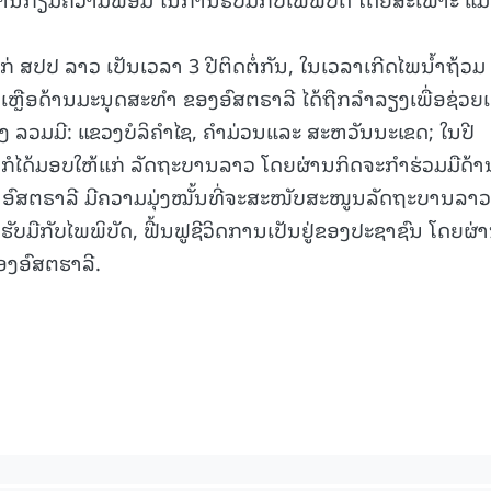
ແກ່ ສປປ ລາວ ເປັນເວລາ 3 ປີຕິດຕໍ່ກັນ, ໃນເວລາເກີດໄພນໍ້າຖ້ວມ
ເຫຼືອດ້ານມະນຸດສະທໍາ ຂອງອົສຕຣາລີ ໄດ້ຖືກລໍາລຽງເພື່ອຊ່ວຍເ
ວງ ລວມມີ: ແຂວງບໍລິຄໍາໄຊ, ຄໍາມ່ວນແລະ ສະຫວັນນະເຂດ; ໃນປີ
ີ ກໍໄດ້ມອບໃຫ້ແກ່ ລັດຖະບານລາວ ໂດຍຜ່ານກິດຈະກໍາຮ່ວມມືດ້າ
ອົສຕຣາລີ ມີຄວາມມຸ່ງໝັ້ນທີ່ຈະສະໜັບສະໜູນລັດຖະບານລາວ
ມືກັບໄພພິບັດ, ຟື້ນຟູຊີວິດການເປັນຢູ່ຂອງປະຊາຊົນ ໂດຍຜ່
ງອົສຕຮາລີ.