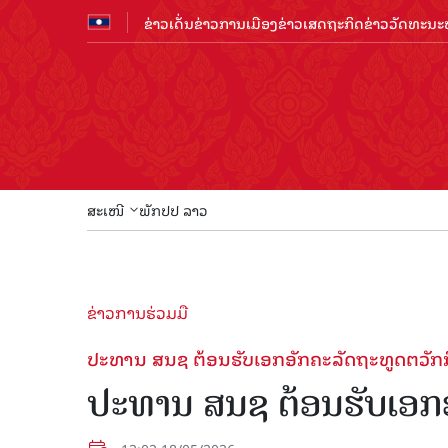
ຂ່າວເດັ່ນ
ຂ່າວການເມືອງ
ຂ່າວເສດຖະກິດ
ຂ່າວວັດທະນະທ
ສະເໜີ
ພັກປປ ລາວ
ຂ່າວການຮ່ວມມື
ປະທານ ສນຊ ຕ້ອນຮັບເອກອັກຄະລັດຖະທູດຕວັກກ
ປະທານ ສນຊ ຕ້ອນຮັບເອກອ