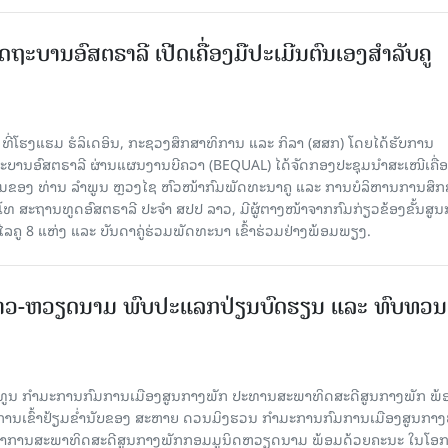
ດຖະບານອົສຕຣາລີ ເປີດເຄື່ອງມືປະເມີນຕົນເອງສຳລັບຄູ
 ທີ່ໂຮງແຮມ ຮໍລິເດອິນ, ກະຊວງສຶກສາທິການ ແລະ ກິລາ (ສສກ) ໂດຍໄດ້ຮັບການ
ານອົສຕຣາລີ ຜ່ານແຜນງານບີຄວາ (BEQUAL) ໄດ້ຈັດກອງປະຊຸມນຳສະເໜີເຄື່ອ
່ວມຂອງ ທ່ານ ລຳພູນ ຫຼວງໄຊ ຫົວໜ້າກົມພັດທະນາຄູ ແລະ ການບໍລິຫານການສຶກ
ໂທ ສະຖານທູດອົສຕຣາລີ ປະຈຳ ສປປ ລາວ, ມີຜູ້ຕາງໜ້າຈາກກົມກ່ຽວຂ້ອງຂັ້ນສູນ
ູ 8 ແຫ່ງ ແລະ ບັນດາຄູ່ຮ່ວມພັດທະນາ ເຂົ້າຮ່ວມຢ່າງພ້ອມພຽງ.
າວ-ຫວຽດນາມ ພົບປະແລກປ່ຽນບົດຮຽນ ແລະ ທົບທວນ
ິທູນ ກໍາມະການກົມການເມືອງສູນກາງພັກ ປະທານສະພາທິດສະດີສູນກາງພັກ ພ້
ບການເຂົ້າຢ້ຽມຂໍ່ານັບຂອງ ສະຫາຍ ດວນມິງຮວນ ກໍາມະການກົມການເມືອງສູນກາງ
ະຈໍາການສະພາທິດສະດີສູນກາງພັກກອມມູນິດຫວຽດນາມ ພ້ອມດ້ວຍຄະນະ ໃນໂອກ