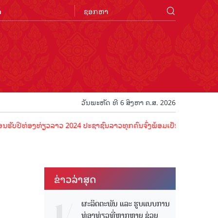
n
ວັນພະຫັດ ທີ 6 ສິງຫາ ຄ.ສ. 2026
່ອງທ່ຽວລາວ 2024 ປະຊາຊົນລາວທຸກຄົນຈົ່ງພ້ອມເປັນເຈົ້າພາບທີ່ດີ ຕ້ອນຮັບນ
ຂ່າວ​ລ່າ​ສຸດ
ຜະລິດຕະພັນ ແລະ ຮູບແບບການ
ທ່ອງທ່ຽວທີ່ຫຼາກຫຼາຍ ຊ່ວຍ