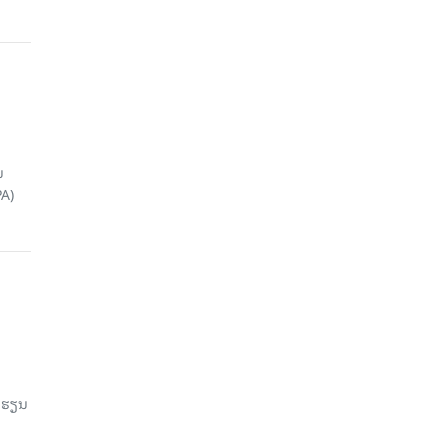
ນ
A)
ົດຮຽນ