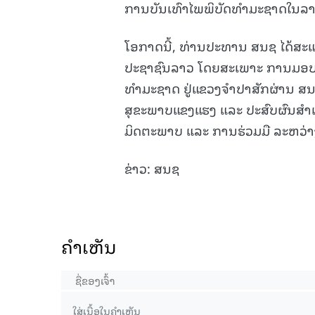
ການບັນເທົາໄພພິບັດທຳມະຊາດໃນລາ
ໂອກາດນີ້, ທ່ານປະທານ ສນຊ ໄດ້ສະແ
ປະຊາຊົນລາວ ໂດຍສະເພາະ ການມອບອ
ທຳມະຊາດ ຢູ່ແຂວງຈຳປາສັກຜ່ານ ສນຊ
ສຸຂະພາບແຂງແຮງ ແລະ ປະສົບຜົນສຳເລ
ມິດຕະພາບ ແລະ ການຮ່ວມມື ລະຫວ່າງ
ຂ່າວ: ສນຊ
ຄໍາເຫັນ