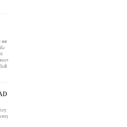
ນ ສສ
ຮົມ
30
ຄສະນາ
ນສື່
FAD
ແຂວງ
ຂະແໜງ