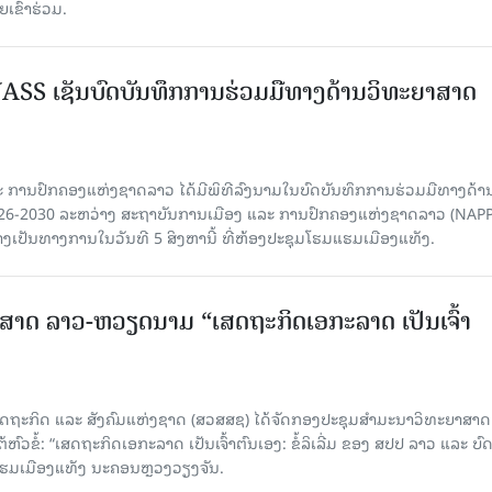
ຂົ້າຮ່ວມ.
SS ເຊັນບົດບັນທຶກການຮ່ວມມືທາງດ້ານວິທະຍາສາດ
 ການປົກຄອງແຫ່ງຊາດລາວ ໄດ້ມີພິທີລົງນາມໃນບົດບັນທຶກການຮ່ວມມືທາງດ້າ
026-2030 ລະຫວ່າງ ສະຖາບັນການເມືອງ ແລະ ການປົກຄອງແຫ່ງຊາດລາວ (NAPP
ງເປັນທາງການໃນວັນທີ 5 ສິງຫານີ້ ທີ່ຫ້ອງປະຊຸມໂຮມແຮມເມືອງແທັງ.
າດ ລາວ-ຫວຽດນາມ “ເສດຖະກິດເອກະລາດ ເປັນເຈົ້າ
ດຖະກິດ ແລະ ສັງຄົມແຫ່ງຊາດ (ສວສສຊ) ໄດ້ຈັດກອງປະຊຸມສຳມະນາວິທະຍາສາດ
ວຂໍ້: “ເສດຖະກິດເອກະລາດ ເປັນເຈົ້າຕົນເອງ: ຂໍ້ລິເລີ່ມ ຂອງ ສປປ ລາວ ແລະ ບ
 ແຮມເມືອງແທັງ ນະຄອນຫຼວງວຽງຈັນ.