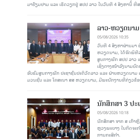
ມາຢ້ຽມຢາມ ແລະ ເຮັດວຽກຢູ່ ສປປ ລາວ ໃນວັນທີ 4 ສິງຫານີ້ ທີ
ລາວ-ຫວຽດ​ນາມ ສ
05/08/2026 10:35
ວັນທີ 4 ສິງຫາຜ່ານ​ມາ
ຫວຽດນາມ, ໄດ້ຈັດພິທີລ
ສູນກາງພັກ ສປປ ລາວ ແ
ເຊິ່ງຕາງໜ້າລົງນາມບົ
ອົບຮົມສູນກາງພັກ ປະຊາຊົນປະຕິວັດລາວ ແລະ ຝ່າຍຫວຽດນາມ ແ
ມວນຊົນ ແລະ ໂຄສະນາ ສສ ຫວຽດນາມ, ມີ​ພະ​ນັກ​ງານ​ທີ່ກ່ຽວຂ້ອ
ນັກສຶກສາ 3 ປະ
05/08/2026 10:18
ນັກສຶກສາ ຈາກ ສ ເກົາຫຼີ
ຫຼວງພະບາງ ໃນກິດຈະກຳ 
ການກະສິກຳ.