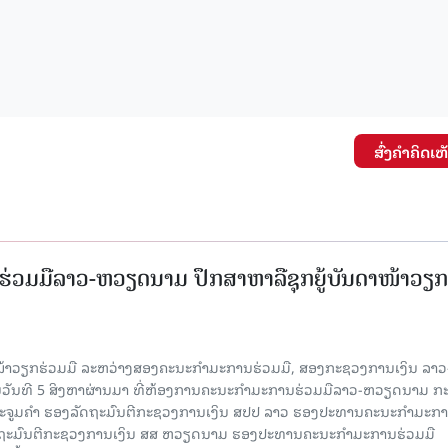
ສົ່ງຄໍາຄິດເຫ
່ວມມືລາວ-ຫວຽດນາມ ປຶກສາຫາລືຊຸກຍູ້ບັນດາໜ້າວຽກ
ໜ້າວຽກຮ່ວມມື ລະຫວ່າງສອງຄະນະກໍາມະການຮ່ວມມື, ສອງກະຊວງການເງິນ ລາວ
ໃນວັນທີ 5 ສິງຫາຜ່ານມາ ທີ່ຫ້ອງການຄະນະກໍາມະການຮ່ວມມືລາວ-ຫວຽດນາມ ກ
ນນະຈູມຄຳ ຮອງລັດຖະມົນຕີກະຊວງການເງິນ ສປປ ລາວ ຮອງປະທານຄະນະກໍາມະກ
ລັດຖະມົນຕີກະຊວງການເງິນ ສສ ຫວຽດນາມ ຮອງປະທານຄະນະກໍາມະການຮ່ວມມື