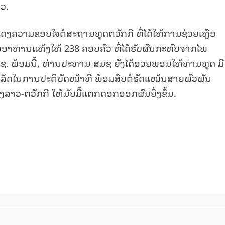
ວ.
ດງຄວາມຂອບໃຈຕໍ່ສະຖານທູດຕວັກກີ ທີ່ໄດ້ໃຫ້ການຊ່ວຍເຫຼືອ
15.039(06-08-20
າຫານແຫ້ງໃຫ້ 238 ຄອບຄົວ ທີ່ໄດ້ຮັບຜົນກະທົບຈາກໄພ
. ພ້ອມນີ້, ທ່ານປະທານ ສນຊ ຍັງໄດ້ອວຍພອນໃຫ້ທ່ານທູດ ມີ
ັດໃນການປະຕິບັດໜ້າທີ່ ພ້ອມສືບຕໍ່ຮັດແໜ້ນສາຍພົວພັນ
ລາວ-ຕວັກກີ ໃຫ້ນັບມື້ແຕກດອກອອກຜົນຍິ່ງຂຶ້ນ.