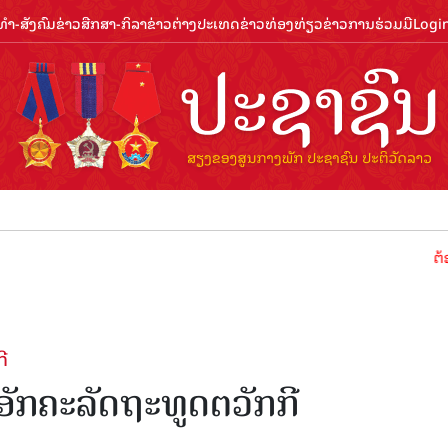
ຳ-ສັງຄົມ
ຂ່າວສືກສາ-ກິລາ
ຂ່າວຕ່າງປະເທດ
ຂ່າວທ່ອງທ່ຽວ
ຂ່າວການຮ່ວມມື
Logi
ຕ້ອນຮັບປີທ
ີ
ັກຄະລັດຖະທູດຕວັກກີ