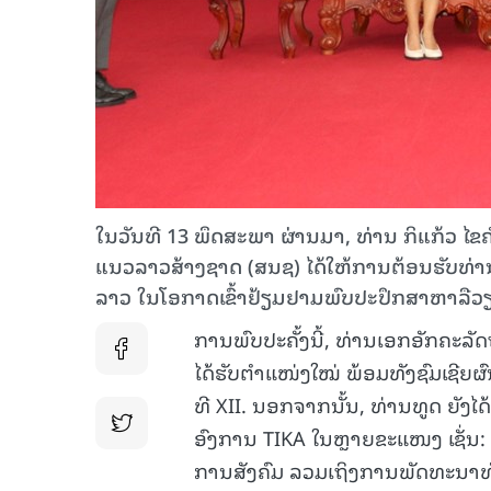
ໃນວັນທີ 13 ພຶດສະພາ ຜ່ານມາ, ທ່ານ ກິແກ້ວ
ແນວລາວສ້າງຊາດ (ສນຊ) ໄດ້ໃຫ້ການຕ້ອນຮັບທ່າ
ລາວ ໃນໂອກາດເຂົ້າຢ້ຽມຢາມພົບປະປຶກສາຫາລືວ
ການພົບປະຄັ້ງນີ້, ທ່ານເອກອັກຄະລັ
ໄດ້ຮັບຕຳແໜ່ງໃໝ່ ພ້ອມທັງຊົມເຊີຍ
ທີ XII. ນອກຈາກນັ້ນ, ທ່ານທູດ ຍ
ອົງການ TIKA ໃນຫຼາຍຂະແໜງ ເຊັ່ນ
ການສັງຄົມ ລວມເຖິງການພັດທະນາທັ