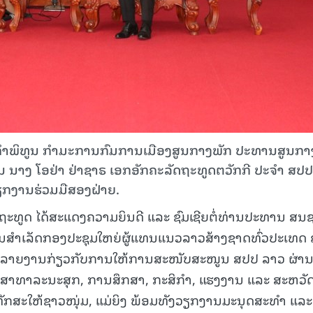
 ໄຂຄຳພິທູນ ກຳມະການກົມການເມືອງສູນກາງພັກ ປະທານສູນກາ
ນ ນາງ ໂອຢ່າ ຢ່າຊາຣ ເອກອັກຄະລັດຖະທູດຕວັກກີ ປະຈຳ ສປປ
ຽກງານຮ່ວມມືສອງຝ່າຍ.
ດຖະທູດ ໄດ້ສະແດງຄວາມຍິນດີ ແລະ ຊົມເຊີຍຕໍ່ທ່ານປະທານ ສນຊ 
ຜົນສຳເລັດກອງປະຊຸມໃຫຍ່ຜູ້ແທນແນວລາວສ້າງຊາດທົ່ວປະເທດ ຄ
ັງໄດ້ລາຍງານກ່ຽວກັບການໃຫ້ການສະໜັບສະໜູນ ສປປ ລາວ ຜ່າ
: ສາທາລະນະສຸກ, ການສຶກສາ, ກະສິກຳ, ແຮງງານ ແລະ ສະຫວັດ
ກສະໃຫ້ຊາວໜຸ່ມ, ແມ່ຍິງ ພ້ອມທັງວຽກງານມະນຸດສະທຳ ແລະ