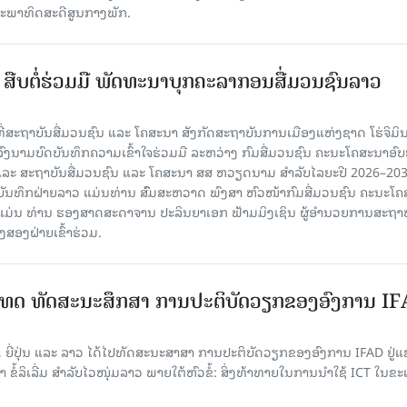
່ສະພາທິດສະດີສູນກາງພັກ.
ືບ​ຕໍ່​ຮ່ວມ​ມື ພັດທະນາບຸກຄະລາກອນສື່ມວນຊົນລາວ
 ທີ່ສະຖາບັນສື່ມວນຊົນ ແລະ ໂຄສະນາ ສັງກັດສະຖາບັນການເມືອງແຫ່ງຊາດ ໂຮ່ຈິມິ
ົງນາມບົດບັນທຶກຄວາມເຂົ້າໃຈຮ່ວມມື ລະຫວ່າງ ກົມສື່ມວນຊົນ ຄະນະໂຄສະນາອົບ
ລະ ສະຖາບັນສື່ມວນຊົນ ແລະ ໂຄສະນາ ສສ ຫວຽດນາມ ສໍາລັບໄລຍະປີ 2026–20
ດບັນທຶກຝ່າຍລາວ ແມ່ນທ່ານ ສົົມສະຫວາດ ພົງສາ ຫົວໜ້າກົມສື່ມວນຊົນ ຄະນະໂ
ມ່ນ ທ່ານ ຮອງສາດສະດາຈານ ປະລິນຍາເອກ ຟ້າມມິງເຊິນ ຜູ້ອໍານວຍການສະຖາບັ
ງສອງຝ່າຍເຂົ້າຮ່ວມ.
ເທດ ທັດ​ສະ​ນະ​ສຶກ​ສາ ການປະຕິບັດວຽກຂອງອົງການ I
, ຍີ່ປຸ່ນ ແລະ ລາວ ໄດ້​ໄປ​ທັດ​ສະ​ນະ​ສາ​ສາ ການປະຕິບັດວຽກຂອງອົງການ IFAD ຢູ່
ຂໍ້ລິເລີ່ມ ສໍາລັບໄວໜຸ່ມລາວ ພາຍໃຕ້ຫົວຂໍ້: ສິ່ງທ້າທາຍໃນການນໍາໃຊ້ ICT ໃນ