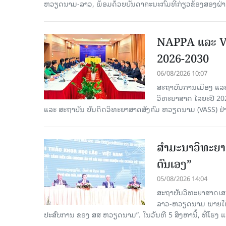
ຫວຽດນາມ-ລາວ, ພ້ອມດ້ວຍບັນດາຄະນະກົມທີ່ກ່ຽວຂ້ອງສອງຝ່າຍເ
NAPPA ແລະ VA
2026-2030
06/08/2026 10:07
ສະຖາບັນການເມືອງ ແລະ
ວິທະຍາສາດ ໄລຍະປີ 2
ແລະ ສະຖາບັນ ບັນດິດວິທະຍາສາດສັງຄົມ ຫວຽດນາມ (VASS) ຢ່າ
ສຳມະນາວິທະຍາສ
ຕົນເອງ”
05/08/2026 14:04
ສະຖາບັນວິທະຍາສາດເສ
ລາວ-ຫວຽດນາມ ພາຍໃຕ້ຫົ
ປະສົບການ ຂອງ ສສ ຫວຽດນາມ”. ໃນວັນທີ 5 ສິງຫານີ້, ທີ່ໂຮງ