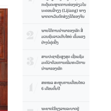
ກະຕຸ້ນຕະຫຼາດການທ່ອງທ່ຽວໃນ
ນະຄອນລີ່ຈຽງ (Lijiang) ທາງ
ພາກຕາເວັນຕົກສ່ຽງໃຕ້ຂອງຈີນ
ພາຍໃຕ້ການນໍາພາຂອງພັກ ສື່
ມວນຊົນລາວເຕີບໃຫຍ່ ເຂັ້ມແຂງ
ຢ່າງບໍ່ຢຸດຢັ້ງ
ສານປະຊາຊົນສູງສຸດ ເຊື່ອມຊຶມ
ມະຕິວ່າດ້ວຍການເພີ່ມທະວີການ
ນຳພາຂອງພັກ
ສທໜລ ສະຫຼຸບການເຄື່ອນໄຫວ
6 ເດືອນຕົ້ນປີ
ພະຍາດໄຂ້ຍຸງລາຍລະບາດຢູ່