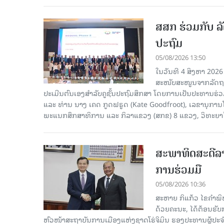
ສສກ ຮ່ວມກັບ ລັ
ປະຖົມ
05/08/2026 13:50
ໃນວັນທີ 4 ສິງຫາ 2026
ສະໜັບສະໜູນຈາກລັດຖະບ
ປະເມີນຕົນເອງສຳລັບຄູຊັ້ນປະຖົມສຶກສາ ໂດຍການເປັນປະທານຮ
ແລະ ທ່ານ ນາງ ເຄດ ກູດຟຣູດ (Kate Goodfroot), ເລຂານຸການ
ພະແນກສຶກສາທິການ ແລະ ກິລາແຂວງ (ສກຂ) 8 ແຂວງ, ວິທະຍາໄລຄ
ສະພາທິດສະດີລ
ການຮ່ວມມື
05/08/2026 10:36
ສະຫາຍ ກິແກ້ວ ໄຂຄໍາພ
ດ້ວຍຄະນະ, ໄດ້ຕ້ອນຮັ
ຫົວໜ້າສະຖາບັນການເມືອງແຫ່ງຊາດໂຮ່ຈິມິນ ຮອງປະທານຜູ້ປ