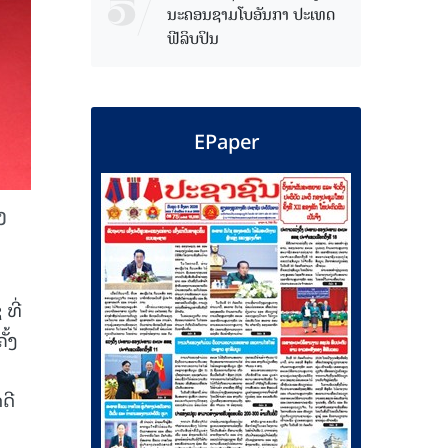
ນະຄອນຊາມໂບ​ອັນກາ ປະເທດ
ຟີລິບປິນ
EPaper
ງ
ທີ່
ັ້ງ
ນ
ດີ