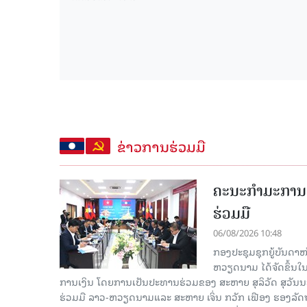
ຂ່າວການຮ່ວມມື
ຄະນະກໍາມະການຮ
ຮ່ວມມື
06/08/2026 10:48
ກອງປະຊຸມຊຸກຍູ້ບັນດາ
ຫວຽດນາມ ໄດ້ຈັດຂຶ້ນ
ການເງິນ ໂດຍການເປັນປະທານຮ່ວມຂອງ ສະຫາຍ ສຸລິວັດ ສຸວັ
ຮ່ວມມື ລາວ-ຫວຽດນາມແລະ ສະຫາຍ ເຈິ່ນ ກວັກ ເຟືອງ ຮອງ