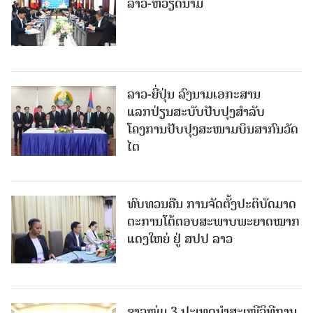
ລາວ-ຫວຽດນາມ
ລາວ-ຍີ່ປຸ່ນ ລົງນາມເອກະສານ
ແລກປ່ຽນສະບັບປັບປຸງສໍາລັບ
ໂຄງການປັບປຸງສະໜາມບິນສາກົນວັດ
ໄຕ
ທົບທວນຄືນ ການຈັດຕັ້ງປະຕິບັດມາດ
ຕະການໂຕ້ຕອບສະພາບພະຍາດໝາກ
ແດງໃຫຍ່ ຢູ່ ສປປ ລາວ
ຊາວໜຸ່ມ 3 ປະເທດນຳສະເໜີວິທີການ