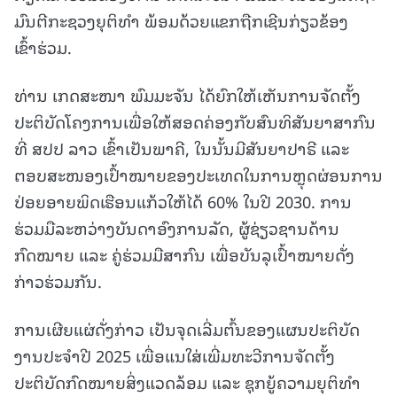
ມົນຕີກະຊວງຍຸຕິທໍາ ພ້ອມດ້ວຍແຂກຖືກເຊີນກ່ຽວຂ້ອງ
ເຂົ້າຮ່ວມ.
ທ່ານ ເກດສະໜາ ພົມມະຈັນ ໄດ້ຍົກໃຫ້ເຫັນການຈັດຕັ້ງ
ປະຕິບັດໂຄງການເພື່ອໃຫ້ສອດຄ່ອງກັບສົນທິສັນຍາສາກົນ
ທີ່ ສປປ ລາວ ເຂົ້າເປັນພາຄີ, ໃນນັ້ນມີສັນຍາປາຣີ ແລະ
ຕອບສະໜອງເປົ້າໝາຍຂອງປະເທດໃນການຫຼຸດຜ່ອນການ
ປ່ອຍອາຍພິດເຮືອນແກ້ວໃຫ້ໄດ້ 60% ໃນປີ 2030. ການ
ຮ່ວມມືລະຫວ່າງບັນດາອົງການລັດ, ຜູ້ຊ່ຽວຊານດ້ານ
ກົດໝາຍ ແລະ ຄູ່ຮ່ວມມືສາກົນ ເພື່ອບັນລຸເປົ້າໝາຍດັ່ງ
ກ່າວຮ່ວມກັນ.
ການເຜີຍແຜ່ດັ່ງກ່າວ ເປັນຈຸດເລີ່ມຕົ້ນຂອງແຜນປະຕິບັດ
ງານປະຈໍາປີ 2025 ເພື່ອແນໃສ່ເພີ່ມທະວີການຈັດຕັ້ງ
ປະຕິບັດກົດໝາຍສິ່ງແວດລ້ອມ ແລະ ຊຸກຍູ້ຄວາມຍຸຕິທໍາ