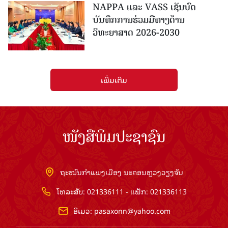
NAPPA ແລະ VASS ເຊັນບົດ
ບັນທຶກການຮ່ວມມືທາງດ້ານ
ວິທະຍາສາດ 2026-2030
ເພີ່ມເຕີມ
ໜັງສືພິມປະຊາຊົນ
ຖະໜົນກຳແພງເມືອງ ນະຄອນຫຼວງວຽງຈັນ
ໂທລະສັບ: 021336111 - ແຟັກ: 021336113
ອີເມວ:
pasaxonn@yahoo.com