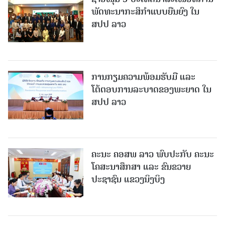
ພັດທະນາກະສິກຳແບບຍືນຍົງ ໃນ
ສປປ ລາວ
ການກຽມຄວາມພ້ອມຮັບມື ແລະ
ໂຕ້ຕອບການລະບາດຂອງພະຍາດ ໃນ
ສປປ ລາວ
ຄະນະ ຄອສພ ລາວ ພົບປະກັບ ຄະນະ
ໂຄສະນາສຶກສາ ແລະ ຂົນຂວາຍ
ປະຊາຊົນ ແຂວງນິງບິງ