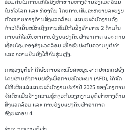
ຮ່ວມກັນໃນການແກ້ໄຂສິ່ງທ້າທາຍທາງດ້ານສິ່ງແວດລ້ອມ
ໃນທົ່ວໂລກ ແລະ ທ້ອງຖິ່ນ ໂດຍການເສີມຂະຫຍາຍລະບຽບ
ກົດໝາຍທາງດ້ານສິ່ງແວດລ້ອມ, ແຜນປະຕິບັດງານດັ່ງ
ກ່າວໄດ້ເນັ້ນໜັກເຖິງການຮັບມືກັບສິ່ງທ້າທາຍ 2 ດ້ານໃນ
ການແກ້ໄຂບັນຫາການປ່ຽນແປງດິນຟ້າອາກາດ ແລະ ການ
ເຊື່ອມໂຊມຂອງສິ່ງແວດລ້ອມ ເພື່ອຮັບປະກັນຄວາມຍຸຕິທຳ
ແລະ ຄວາມຍືນຍົງໃຫ້ຄົນຮຸ່ນຫຼັງ.
ກະຊວງຍຸຕິທໍາໄດ້ຮັບການສະໜັບສະໜູນຈາກປະເທດຝຣັ່ງ
ໂດຍຜ່ານອົງການຝຣັ່ງເພື່ອການພັດທະນາ (AFD), ໄດ້ຈັດ
ພິທີເຜີຍແຜ່ແຜນປະຕິບັດງານປະຈໍາປີ 2025 ຂອງໂຄງການ
ຈັສຕິກເພື່ອສ້າງຄວາມຮູ້ກ່ຽວກັບວຽກງານຍຸຕິທໍາທາງດ້ານ
ສິ່ງແວດລ້ອມ ແລະ ການປ່ຽນແປງດິນຟ້າອາກາດ
ອົງປະກອບ 4.
ຂ່າວ: ກະຊວງຍຸຕິທຳ