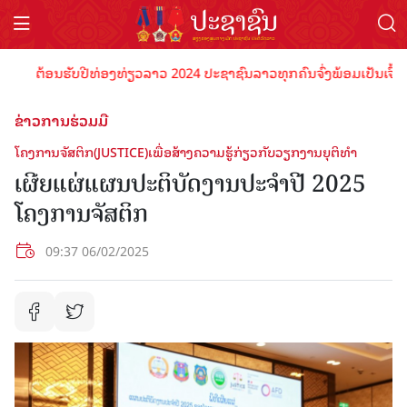
ຕ້ອນຮັບປີທ່ອງທ່ຽວລາວ 2024 ປະຊາຊົນລາວທຸກຄົນຈົ່ງພ້ອມເປັນເຈົ້າພາບທ
ຂ່າວການຮ່ວມມື
ໂຄງການຈັສຕິກ(JUSTICE)ເພື່ອສ້າງຄວາມຮູ້ກ່ຽວກັບວຽກງານຍຸຕິທໍາ
ເຜີຍແຜ່ແຜນປະຕິບັດງານປະຈໍາປີ 2025
ໂຄງການຈັສຕິກ
09:37 06/02/2025