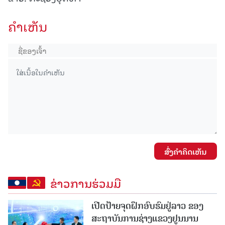
ຄໍາເຫັນ
ສົ່ງຄໍາຄິດເຫັນ
ຂ່າວການຮ່ວມມື
ເປີດປ້າຍຈຸດຝຶກອົບຮົມຢູ່ລາວ ຂອງ
ສະຖາບັນການຊ່າງແຂວງຢູນນານ