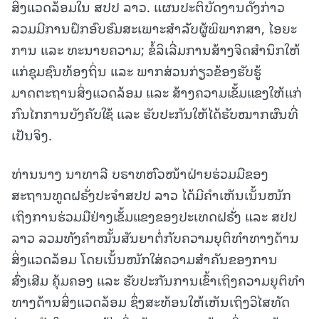
ສິ່ງແວດລ້ອມໃນ ສປປ ລາວ. ແຜນປະຕິບັດງານດັ່ງກ່າວ
ລວມມີການຝຶກອົບຮົມສະເພາະສໍາລັບຜູ້ພິພາກສາ, ໄອຍະ
ການ ແລະ ທະນາຍຄວາມ; ຂໍ້ລິເລີ່ມການສ້າງຈິດສຳນຶກໃຫ້
ແກ່ຊຸມຊົນທ້ອງຖິ່ນ ແລະ ພາກສ່ວນກ່ຽວຂ້ອງຮັບຮູ້
ມາດຕະຖານສິ່ງແວດລ້ອມ ແລະ ສ້າງຄວາມເຂັ້ມແຂງໃຫ້ແກ່
ກົນໄກການບັງຄັບໃຊ້ ແລະ ຮັບປະກັນໃຫ້ໄດ້ຮັບໝາກຜົນທີ່
ເປັນຈິງ.
ທ່ານນາງ ນາທາລີ ບຣາທຫົວໜ້າຝ່າຍຮ່ວມມືຂອງ
ສະຖານທູດຝຣັ່ງປະຈໍາສປປ ລາວ ໄດ້ມີຄໍາເຫັນເນັ້ນໜັກ
ເຖິງການຮ່ວມມືຢ່າງເຂັ້ມແຂງຂອງປະເທດຝຣັ່ງ ແລະ ສປປ
ລາວ ລວມທັງຄໍາໝັ້ນສັນຍາຕໍ່ກັບຄວາມຍຸຕິທໍາທາງດ້ານ
ສິ່ງແວດລ້ອມ ໂດຍເນັ້ນໜັກໃສ່ຄວາມສໍາຄັນຂອງການ
ສົ່ງເສີມ ຄຸ້ມຄອງ ແລະ ຮັບປະກັນການເຂົ້າເຖິງຄວາມຍຸຕິທໍາ
ທາງດ້ານສິ່ງແວດລ້ອມ ຊຶ່ງສະທ້ອນໃຫ້ເຫັນເຖິງວິໄສທັດ