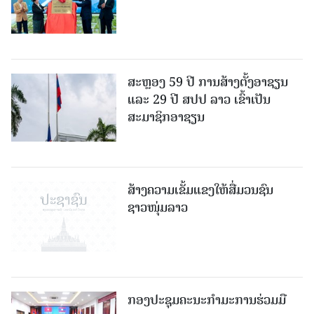
ສະຫຼອງ 59 ປີ ການສ້າງຕັ້ງອາຊຽນ
ແລະ 29 ປີ ສປປ ລາວ ເຂົ້າເປັນ
ສະມາຊິກອາຊຽນ
ສ້າງຄວາມເຂັ້ມແຂງໃຫ້ສື່ມວນຊົນ
ຊາວໜຸ່ມລາວ
ກອງປະຊຸມຄະນະກຳມະການຮ່ວມມື