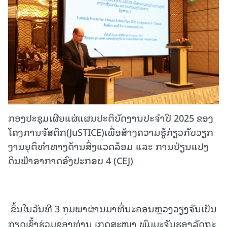
ກອງປະຊຸມເຜີຍແຜ່ແຜນປະຕິບັດງານປະຈໍາປີ 2025 ຂອງ
ໂຄງການຈັສຕິກ(JuSTICE)ເພື່ອສ້າງຄວາມຮູ້ກ່ຽວກັບວຽກ
ງານຍຸຕິທໍາທາງດ້ານສິ່ງແວດລ້ອມ ແລະ ການປ່ຽນແປງ
ດິນຟ້າອາກາດອົງປະກອບ 4 (CEJ)
ຂຶ້ນໃນວັນທີ 3 ກຸມພາຜ່ານມາທີ່ນະຄອນຫຼວງວຽງຈັນເປັນ
ກຽດເຂົ້າຮ່ວມຂອງທ່ານ ເກດສະໜາ ພົມມະຈັນຮອງລັດຖະ