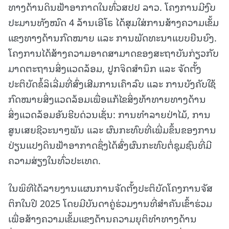
ທາງດ້ານດິນຟ້າອາກາດໃນທົ່ວສປປ ລາວ. ໂຄງການມີງົບ
ປະມານທັງໝົດ 4 ລ້ານເອີໂຣ ໄດ້ສຸມໃສ່ການສ້າງຄວາມເຂັ້ມ
ແຂງທາງດ້ານກົດໝາຍ ແລະ ການພັດທະນາແບບຍືນຍົງ.
ໂຄງການໄດ້ສ້າງຄວາມອາດສາມາດຂອງສະຖາບັນກ່ຽວກັບ
ມາດຕະຖານສິ່ງແວດລ້ອມ, ປູກຈິດສຳນຶກ ແລະ ຈັດຕັ້ງ
ປະຕິບັດຂໍ້ລິເລີ່ມທີ່ສົ່ງເສີມການເຄົາລົບ ແລະ ການບັງຄັບໃຊ້
ກົດໝາຍສິ່ງແວດລ້ອມເພື່ອແກ້ໄຂສິ່ງທ້າທາຍທາງດ້ານ
ສິ່ງແວດລ້ອມອັນຮີບດ່ວນເຊັ່ນ: ການທຳລາຍປ່າໄມ້, ການ
ສູນເສຍຊີວະນາໆພັນ ແລະ ຜົນກະທົບທີ່ເພີ່ມຂຶ້ນຂອງການ
ປ່ຽນແປງດິນຟ້າອາກາດຊຶ່ງໄດ້ສົ່ງຜົນກະທົບຕໍ່ຊຸມຊົນທີ່ມີ
ຄວາມສ່ຽງໃນທົ່ວປະເທດ.
ໃນພິທີໄດ້ລາຍງານແຜນການຈັດຕັ້ງປະຕິບັດໂຄງການຈັສ
ຕິກໃນປີ 2025 ໂດຍມີບັນດາຄູ່ຮ່ວມງານທີ່ສຳຄັນເຂົ້າຮ່ວມ
ເພື່ອສ້າງຄວາມເຂັ້ມແຂງດ້ານຄວາມຍຸຕິທໍາທາງດ້ານ