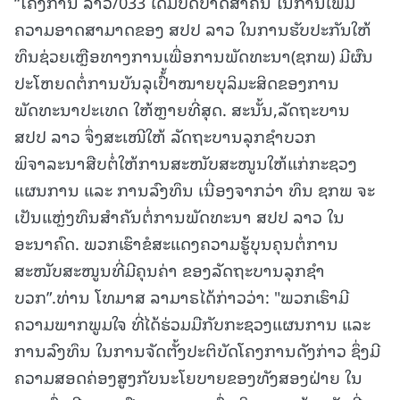
“ໂຄງການ ລາວ/033 ໄດ້ມີບົດບາດສໍາຄັນ ໃນການເພີ່ມ
ຄວາມອາດສາມາດຂອງ ສປປ ລາວ ໃນການຮັບປະກັນໃຫ້
ທຶນຊ່ວຍເຫຼືອທາງການເພື່ອການພັດທະນາ(ຊກພ) ມີຜົນ
ປະໂຫຍດຕໍ່ການບັນລຸເປົ້້າໝາຍບຸລິມະສິດຂອງການ
ພັດທະນາປະເທດ ໃຫ້ຫຼາຍທີ່ສຸດ. ສະນັ້ນ,ລັດຖະບານ
ສປປ ລາວ ຈຶ່ງສະເໜີໃຫ້ ລັດຖະບານລຸກຊໍາບວກ
ພິຈາລະນາສືບຕໍ່ໃຫ້ການສະໜັບສະໜູນໃຫ້ແກ່ກະຊວງ
ແຜນການ ແລະ ການລົງທຶນ ເນື່ອງຈາກວ່າ ທຶນ ຊກພ ຈະ
ເປັນແຫຼ່ງທຶນສໍາຄັນຕໍ່ການພັດທະນາ ສປປ ລາວ ໃນ
ອະນາຄົດ. ພວກເຮົາຂໍສະແດງຄວາມຮູ້ບຸນຄຸນຕໍ່ການ
ສະໜັບສະໜູນທີ່ມີຄຸນຄ່າ ຂອງລັດຖະບານລຸກຊໍາ
ບວກ”.ທ່ານ ໂທມາສ ລາມາຣໄດ້ກ່າວວ່າ: "ພວກເຮົາມີ
ຄວາມພາກພູມໃຈ ທີ່ໄດ້ຮ່ວມມືກັບກະຊວງແຜນການ ແລະ
ການລົງທຶນ ໃນການຈັດຕັ້ງປະຕິບັດໂຄງການດັງກ່າວ ຊຶ່ງມີ
ຄວາມສອດຄ່ອງສູງກັບນະໂຍບາຍຂອງທັງສອງຝ່າຍ ໃນ