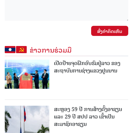
ສົ່ງຄໍາຄິດເຫັນ
ຂ່າວການຮ່ວມມື
ເປີດປ້າຍຈຸດຝຶກອົບຮົມຢູ່ລາວ ຂອງ
ສະຖາບັນການຊ່າງແຂວງຢູນນານ
ສະຫຼອງ 59 ປີ ການສ້າງຕັ້ງອາຊຽນ
ແລະ 29 ປີ ສປປ ລາວ ເຂົ້າເປັນ
ສະມາຊິກອາຊຽນ