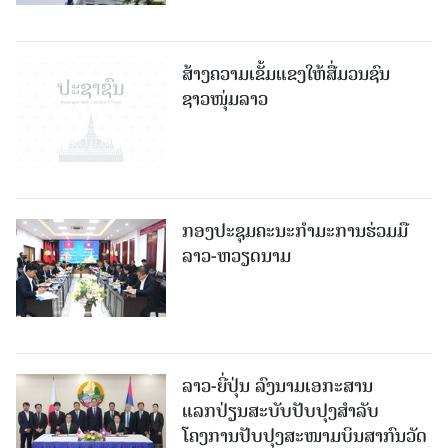
ສ້າງຄວາມເຂັ້ມແຂງໃຫ້ສື່ມວນຊົນ
ຊາວໜຸ່ມລາວ
ກອງປະຊຸມຄະນະກຳມະການຮ່ວມມື
ລາວ-ຫວຽດນາມ
ລາວ-ຍີ່ປຸ່ນ ລົງນາມເອກະສານ
ແລກປ່ຽນສະບັບປັບປຸງສໍາລັບ
ໂຄງການປັບປຸງສະໜາມບິນສາກົນວັດ