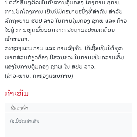
ນິຕິກໍາອື່ນໆຕິດພັນກັບການຄຸ້ມຄອງ ໂຄງການ ຊກພ.
ການປິດໂຄງການ ເປັນນິມິດໝາຍໜຶ່ງທີ່ສໍາຄັນ ສໍາລັບ
ລັດຖະບານ ສປປ ລາວ ໃນການຄຸ້ມຄອງ ຊກພ ແລະ ກ້າວ
ໄປສູ່ ການຫຼຸດພົ້ນອອກຈາກ ສະຖານະປະເທດດ້ອຍ
ພັດທະນາ.
ກະຊວງແຜນການ ແລະ ການລົງທຶນ ໄດ້ເຊື້ອເຊີນໃຫ້ທຸກ
ພາກສ່ວນກ່ຽວຂ້ອງ ມີສ່ວນຮ່ວມໃນການເພີ່ມຄວາມເຂັ້ມ
ແຂງໃນການຄຸ້ມຄອງ ຊກພ ໃນ ສປປ ລາວ.
(ຂ່າວ-ພາບ: ກະຊວງແຜນການ)
ຄໍາເຫັນ