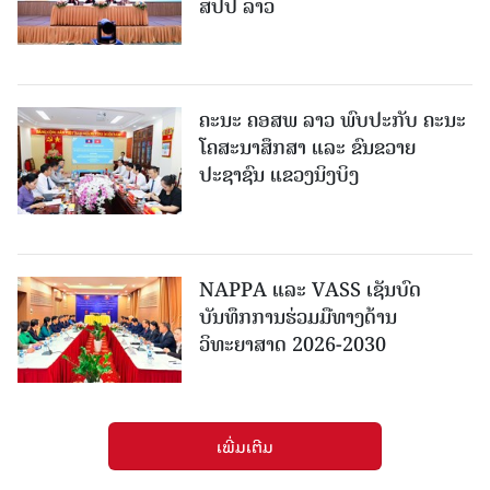
ສປປ ລາວ
ຄະນະ ຄອສພ ລາວ ພົບປະກັບ ຄະນະ
ໂຄສະນາສຶກສາ ແລະ ຂົນຂວາຍ
ປະຊາຊົນ ແຂວງນິງບິງ
NAPPA ແລະ VASS ເຊັນບົດ
ບັນທຶກການຮ່ວມມືທາງດ້ານ
ວິທະຍາສາດ 2026-2030
ເພີ່ມເຕີມ