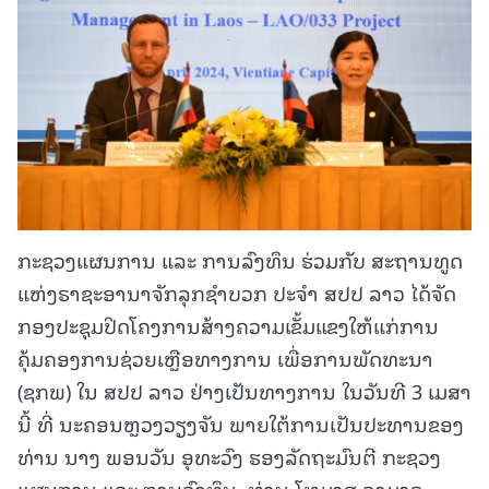
ກະຊວງແຜນການ ແລະ ການລົງທຶນ ຮ່ວມກັບ ສະຖານທູດ
ແຫ່ງຣາຊະອານາຈັກລຸກຊໍາບວກ ປະຈໍາ ສປປ ລາວ ໄດ້ຈັດ
ກອງປະຊຸມປິດໂຄງການສ້າງຄວາມເຂັ້ມແຂງໃຫ້ແກ່ການ
ຄຸ້ມຄອງການຊ່ວຍເຫຼືອທາງການ ເພື່ອການພັດທະນາ
(ຊກພ) ໃນ ສປປ ລາວ ຢ່າງເປັນທາງການ ໃນວັນທີ 3 ເມສາ
ນີ້ ທີ່ ນະຄອນຫຼວງວຽງຈັນ ພາຍໃຕ້ການເປັນປະທານຂອງ
ທ່ານ ນາງ ພອນວັນ ອຸທະວົງ ຮອງລັດຖະມົນຕີ ກະຊວງ
ແຜນການ ແລະ ການລົງທຶນ, ທ່ານ ໂທມາສ ລາມາຣ