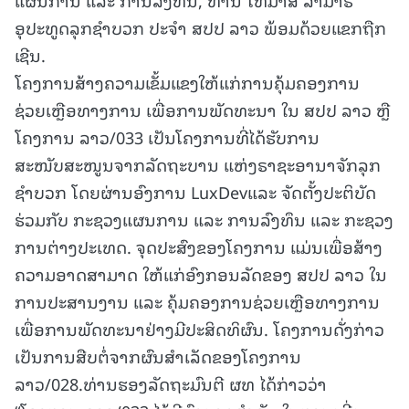
ອຸປະທູດລຸກຊໍາບວກ ປະຈໍາ ສປປ ລາວ ພ້ອມດ້ວຍແຂກຖືກ
ເຊີນ.
ໂຄງການສ້າງຄວາມເຂັ້ມແຂງໃຫ້ແກ່ການຄຸ້ມຄອງການ
ຊ່ວຍເຫຼືອທາງການ ເພື່ອການພັດທະນາ ໃນ ສປປ ລາວ ຫຼື
ໂຄງການ ລາວ/033 ເປັນໂຄງການທີ່ໄດ້ຮັບການ
ສະໜັບສະໜູນຈາກລັດຖະບານ ແຫ່ງຣາຊະອານາຈັກລຸກ
ຊໍາບວກ ໂດຍຜ່ານອົງການ LuxDevແລະ ຈັດຕັ້ງປະຕິບັດ
ຮ່ວມກັບ ກະຊວງແຜນການ ແລະ ການລົງທຶນ ແລະ ກະຊວງ
ການຕ່າງປະເທດ. ຈຸດປະສົງຂອງໂຄງການ ແມ່ນເພື່ອສ້າງ
ຄວາມອາດສາມາດ ໃຫ້ແກ່ອົງກອນລັດຂອງ ສປປ ລາວ ໃນ
ການປະສານງານ ແລະ ຄຸ້ມຄອງການຊ່ວຍເຫຼືອທາງການ
ເພື່ອການພັດທະນາຢ່າງມີປະສິດທິຜົນ. ໂຄງການດັ່ງກ່າວ
ເປັນການສືບຕໍ່ຈາກຜົນສໍາເລັດຂອງໂຄງການ
ລາວ/028.ທ່ານຮອງລັດຖະມົນຕີ ຜທ ໄດ້ກ່າວວ່າ