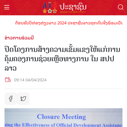
ຕ້ອນຮັບປີທ່ອງທ່ຽວລາວ 2024 ປະຊາຊົນລາວທຸກຄົນຈົ່ງພ້ອມເປັນເຈົ້າພາ
ຂ່າວການຮ່ວມມື
ປິດໂຄງການສ້າງຄວາມເຂັ້ມແຂງໃຫ້ແກ່ການ
ຄຸ້ມຄອງການຊ່ວຍເຫຼືອທາງການ ໃນ ສປປ
ລາວ
09:14 04/04/2024