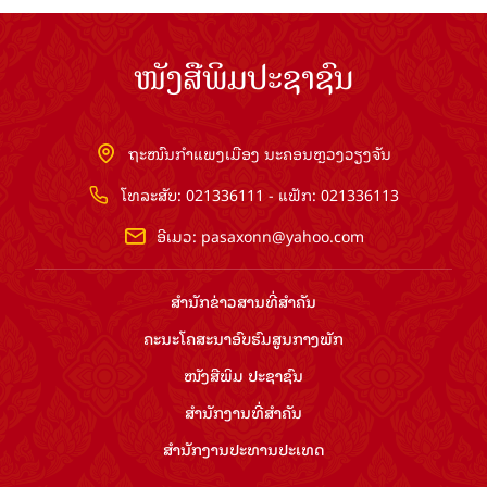
ໜັງສືພິມປະຊາຊົນ
ຖະໜົນກຳແພງເມືອງ ນະຄອນຫຼວງວຽງຈັນ
ໂທລະສັບ: 021336111 - ແຟັກ: 021336113
ອີເມວ:
pasaxonn@yahoo.com
ສຳ​ນັກ​ຂ່າວ​ສານ​ທີ່​ສຳ​ຄັນ​
ຄະນະໂຄສະນາອົບຮົມ​ສູນ​ກາງ​ພັກ
ໜັງສືພິມ ປະ​ຊາ​ຊົນ
ສຳ​ນັກ​ງານ​ທີ່​ສຳ​ຄັນ
ສຳ​ນັກ​ງານ​ປະ​ທານ​ປະ​ເທດ