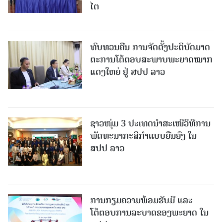
ໄຕ
ທົບທວນຄືນ ການຈັດຕັ້ງປະຕິບັດມາດ
ຕະການໂຕ້ຕອບສະພາບພະຍາດໝາກ
ແດງໃຫຍ່ ຢູ່ ສປປ ລາວ
ຊາວໜຸ່ມ 3 ປະເທດນຳສະເໜີວິທີການ
ພັດທະນາກະສິກຳແບບຍືນຍົງ ໃນ
ສປປ ລາວ
ການກຽມຄວາມພ້ອມຮັບມື ແລະ
ໂຕ້ຕອບການລະບາດຂອງພະຍາດ ໃນ