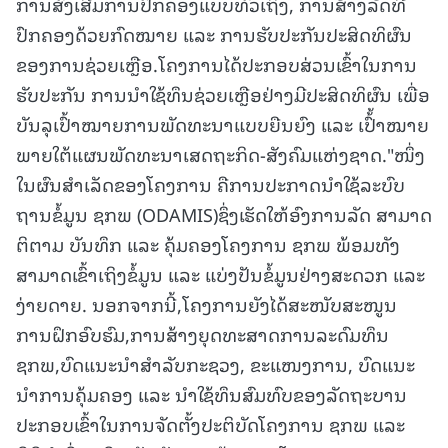
ການສົ່ງເສີມການປົກຄອງແບບທົ່ວເຖິງ, ການສ້າງລັດທີ່
ປົກຄອງດ້ວຍກົດໝາຍ ແລະ ການຮັບປະກັນປະສິດທິຜົນ
ຂອງການຊ່ວຍເຫຼືອ.ໂຄງການໄດ້ປະກອບສ່ວນເຂົ້າໃນການ
ຮັບປະກັນ ການນໍາໃຊ້ທຶນຊ່ວຍເຫຼືອຢ່າງມີປະສິດທິຜົນ ເພື່ອ
ບັນລຸເປົ້າໝາຍການພັດທະນາແບບຍືນຍົງ ແລະ ເປົ້້າໝາຍ
ພາຍໃຕ້ແຜນພັດທະນາເສດຖະກິດ-ສັງຄົມແຫ່ງຊາດ."ໜຶ່ງ
ໃນຜົນສໍາເລັດຂອງໂຄງການ ຄືການປະກາດນໍາໃຊ້ລະບົບ
ຖານຂໍ້ມູນ ຊກພ (ODAMIS)ຊຶ່ງເຮັດໃຫ້ອົງການລັດ ສາມາດ
ຕິຕາມ ບັນທຶກ ແລະ ຄຸ້ມຄອງໂຄງການ ຊກພ ພ້ອມທັງ
ສາມາດເຂົ້າເຖິງຂໍ້ມູນ ແລະ ແບ່ງປັນຂໍ້ມູນຢ່າງສະດວກ ແລະ
ງ່າຍດາຍ. ນອກຈາກນີ້,ໂຄງການຍັງໄດ້ສະໜັບສະໜູນ
ການຝຶກອົບຮົມ,ການສ້າງຍຸດທະສາດການລະດົມທຶນ
ຊກພ,ບົດແນະນໍາສໍາລັບກະຊວງ, ຂະແໜງການ, ບົດແນະ
ນໍາການຄຸ້ມຄອງ ແລະ ນໍາໃຊ້ທຶນສົມທົບຂອງລັດຖະບານ
ປະກອບເຂົ້າໃນການຈັດຕັ້ງປະຕິບັດໂຄງການ ຊກພ ແລະ