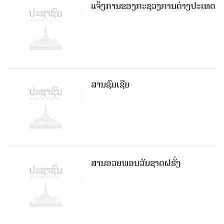
ແຈ້ງການຂອງກະຊວງການຕ່າງປະເທດ
ສານຊົມເຊີຍ
ສານອວຍພອນວັນຊາດຝຣັ່ງ