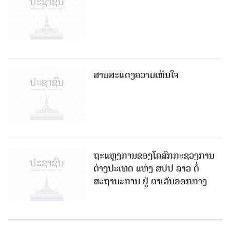
ສານສະແດງຄວາມເຫັນໃຈ
ຖະແຫຼງການຂອງໂຄສົກກະຊວງການ
ຕ່າງປະເທດ ແຫ່ງ ສປປ ລາວ ຕໍ່
ສະຖານະການ ຢູ່ ຕາເວັນອອກກາງ