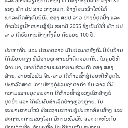
ຂອງ ພັກ ປປ ລາວ ວາງອອກ, ສ້າງໂສມໜ້າໃໝ່ໃຫ້
ພາລະກິດສັງຄົມນິຍົມ ຂອງ ສປປ ລາວ ຢ່າງບໍ່ຢຸດຢັ້ງ ແລະ
ກ້າວໄປສູ່ເປົ້າໝາຍສູ້ຊົນ ຮອດປີ 2055 ຊຶ່ງເປັນປີທີ່ ພັກ ປປ
ລາວ ໄດ້ຮັບການສ້າງຕັ້ງຂຶ້ນ ຄົບຮອບ 100 ປີ.
ປະເທດຈີນ ແລະ ປະເທດລາວ ເປັນປະເທດສັງຄົມນິຍົມບ້ານ
ໃກ້ເຮືອນຄຽງ ທີ່ມີສາຍພູ-ສາຍນໍ້າຕິດຈອດກັນ. ໃນຊຸມປີທີ່
ຜ່ານມາ, ພາຍໃຕ້ຄວາມພະຍາຍາມຮ່ວມກັນຂອງ ສອງ
ຝ່າຍ, ສາຍພົວພັນ ຈີນ-ລາວ ໄດ້ກ້າວເຂົ້າສູ່ໄລຍະດີທີ່ສຸດໃນ
ປະຫວັດສາດ, ການສ້າງຄູ່ຮ່ວມຊາຕາກຳ ຈີນ-ລາວ ທີ່ມີ
ຄວາມໝາຍຍຸດທະສາດ ໄດ້ກ້າວເຂົ້າສູ່ລວງເລິກຢ່າງບໍ່
ຢຸດຢັ້ງ ແລະ ໄດ້ຮັບຜົນສໍາເລັດຢ່າງຫຼວງຫຼາຍ. ໃນ
ສະພາບການໃໝ່ ທີ່ສະຖານະການຢູ່ປະເທດອ້ອມຂ້າງ ແລະ
ສະຖານະການຂອງໂລກ ມີການພົວພັນ ແລະ ກະທົບກັນ
ຢ່າງເລິກເຊິ່ງ, ຂ້າພະເຈົ້າ ຍິນດີຮ່ວມກັບ ສະຫາຍ