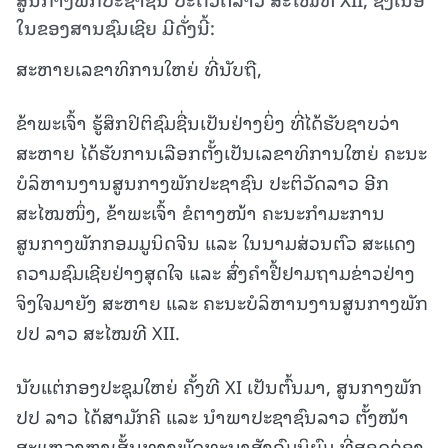
ໃນຂອງສານຊົມເຊີຍ ມີດັ່ງນີ້:
ສະຫາຍເລຂາທິການໃຫຍ່ ທີ່ນັບຖື,
ຂ້າພະເຈົ້າ ຮູ້ສຶກປິຕິຊົມຊື່ນເປັນຢ່າງຍິ່ງ ທີ່ໄດ້ຮັບຊາບວ່າ
ສະຫາຍ ໄດ້ຮັບການເລືອກຕັ້ງເປັນເລຂາທິການໃຫຍ່ ຄະນະ
ບໍລິຫານງານສູນກາງພັກປະຊາຊົນ ປະຕິວັດລາວ ອີກ
ສະໄໝໜຶ່ງ, ຂ້າພະເຈົ້າ ຂໍຕາງໜ້າ ຄະນະກຳມະການ
ສູນກາງພັກກອມມູນິດຈີນ ແລະ ໃນນາມສ່ວນຕົວ ສະແດງ
ຄວາມຊົມເຊີຍຢ່າງສຸດໃຈ ແລະ ສົ່ງຄໍາຢື້ຢາມຖາມຂ່າວຢ່າງ
ຈິງໃຈມາຍັງ ສະຫາຍ ແລະ ຄະນະບໍລິຫານງານສູນກາງພັກ
ປປ ລາວ ສະໄໝທີ XII.
ນັບແຕ່ກອງປະຊຸມໃຫຍ່ ຄັ້ງທີ XI ເປັນຕົ້ນມາ, ສູນກາງພັກ
ປປ ລາວ ໄດ້ສາມັກຄີ ແລະ ນໍາພາປະຊາຊົນລາວ ຕັ້ງໜ້າ
ສະແຫວງຫາເສັ້ນທາງພັດທະນາສັງຄົມນິຍົມ ທີ່ສອດຄ່ອງ