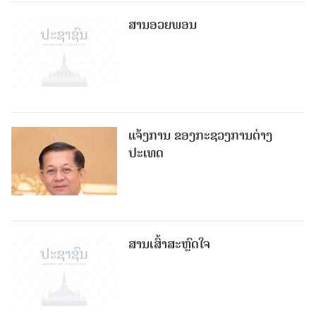
ສານອວຍພອນ
ແຈ້ງການ ຂອງກະຊວງການຕ່າງ
ປະເທດ
ສານເສົ້າສະຫຼົດໃຈ