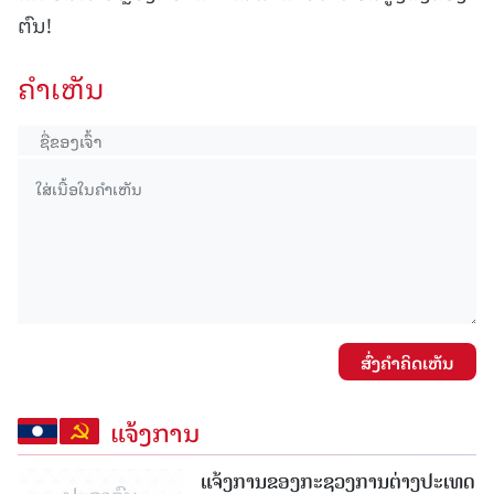
ຕົນ!
ຄໍາເຫັນ
ສົ່ງຄໍາຄິດເຫັນ
ແຈ້ງການ
ແຈ້ງການຂອງກະຊວງການຕ່າງປະເທດ