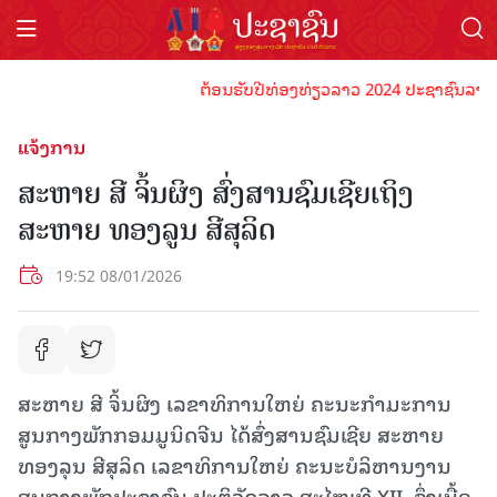
ຕ້ອນຮັບປີທ່ອງທ່ຽວລາວ 2024 ປະຊາຊົນລາວທຸກຄົນ
ແຈ້ງການ
ສະຫາຍ ສີ ຈິ້ນຜິງ ສົ່ງສານຊົມເຊີຍເຖິງ
ສະຫາຍ ທອງລູນ ສີສຸລິດ
19:52 08/01/2026
ສະຫາຍ ສີ ຈິ້ນຜິງ ເລຂາທິການໃຫຍ່ ຄະນະກຳມະການ
ສູນກາງພັກກອມມູນິດຈີນ ໄດ້ສົ່ງສານຊົມເຊີຍ ສະຫາຍ
ທອງລຸນ ສີສຸລິດ ເລຂາທິການໃຫຍ່ ຄະນະບໍລິຫານງານ
ສູນກາງພັກປະຊາຊົນ ປະຕິວັດລາວ ສະໄໝທີ XII, ຊຶ່ງເນື້ອ