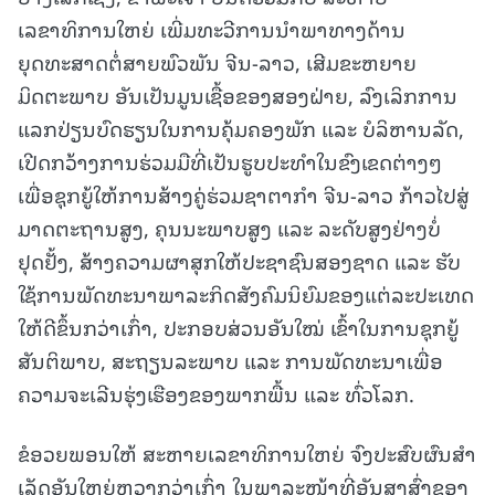
ເລຂາທິການໃຫຍ່ ເພີ່ມທະວີການນໍາພາທາງດ້ານ
ຍຸດທະສາດຕໍ່ສາຍພົວພັນ ຈີນ-ລາວ, ເສີມຂະຫຍາຍ
ມິດຕະພາບ ອັນເປັນມູນເຊື້ອຂອງສອງຝ່າຍ, ລົງເລິກການ
ແລກປ່ຽນບົດຮຽນໃນການຄຸ້ມຄອງພັກ ແລະ ບໍລິຫານລັດ,
ເປີດກວ້າງການຮ່ວມມືທີ່ເປັນຮູບປະທໍາໃນຂົງເຂດຕ່າງໆ
ເພື່ອຊຸກຍູ້ໃຫ້ການສ້າງຄູ່ຮ່ວມຊາຕາກຳ ຈີນ-ລາວ ກ້າວໄປສູ່
ມາດຕະຖານສູງ, ຄຸນນະພາບສູງ ແລະ ລະດັບສູງຢ່າງບໍ່
ຢຸດຢັ້ງ, ສ້າງຄວາມຜາສຸກໃຫ້ປະຊາຊົນສອງຊາດ ແລະ ຮັບ
ໃຊ້ການພັດທະນາພາລະກິດສັງຄົມນິຍົມຂອງແຕ່ລະປະເທດ
ໃຫ້ດີຂຶ້ນກວ່າເກົ່າ, ປະກອບສ່ວນອັນໃໝ່ ເຂົ້າໃນການຊຸກຍູ້
ສັນຕິພາບ, ສະຖຽນລະພາບ ແລະ ການພັດທະນາເພື່ອ
ຄວາມຈະເລີນຮຸ່ງເຮືອງຂອງພາກພື້ນ ແລະ ທົ່ວໂລກ.
ຂໍອວຍພອນໃຫ້ ສະຫາຍເລຂາທິການໃຫຍ່ ຈົງປະສົບຜົນສໍາ
ເລັດອັນໃຫຍ່ຫຼວງກວ່າເກົ່າ ໃນພາລະໜ້າທີ່ອັນສູງສົ່ງຂອງ