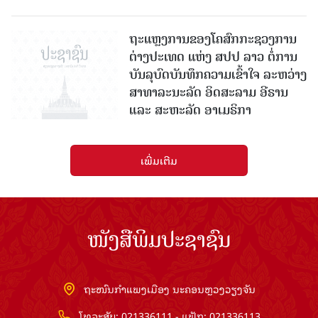
ຖະແຫຼງການຂອງໂຄສົກກະຊວງການ
ຕ່າງປະເທດ ແຫ່ງ ສປປ ລາວ ຕໍ່ການ
ບັນລຸບົດບັນທຶກຄວາມເຂົ້າໃຈ ລະຫວ່າງ
ສາທາລະນະລັດ ອິດສະລາມ ອີຣານ
ແລະ ສະຫະລັດ ອາເມຣິກາ
ເພີ່ມເຕີມ
ໜັງສືພິມປະຊາຊົນ
ຖະໜົນກຳແພງເມືອງ ນະຄອນຫຼວງວຽງຈັນ
ໂທລະສັບ: 021336111 - ແຟັກ: 021336113