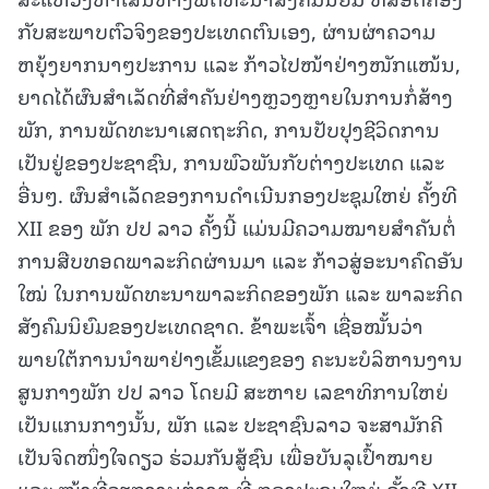
ກັບສະພາບຕົວຈິງຂອງປະເທດຕົນເອງ, ຜ່ານຜ່າຄວາມ
ຫຍຸ້ງຍາກນາໆປະການ ແລະ ກ້າວໄປໜ້າຢ່າງໜັກແໜ້ນ,
ຍາດໄດ້ຜົນສໍາເລັດທີ່ສໍາຄັນຢ່າງຫຼວງຫຼາຍໃນການກໍ່ສ້າງ
ພັກ, ການພັດທະນາເສດຖະກິດ, ການປັບປຸງຊີວິດການ
ເປັນຢູ່ຂອງປະຊາຊົນ, ການພົວພັນກັບຕ່າງປະເທດ ແລະ
ອື່ນໆ. ຜົນສໍາເລັດຂອງການດໍາເນີນກອງປະຊຸມໃຫຍ່ ຄັ້ງທີ
XII ຂອງ ພັກ ປປ ລາວ ຄັ້ງນີ້ ແມ່ນມີຄວາມໝາຍສໍາຄັນຕໍ່
ການສືບທອດພາລະກິດຜ່ານມາ ແລະ ກ້າວສູ່ອະນາຄົດອັນ
ໃໝ່ ໃນການພັດທະນາພາລະກິດຂອງພັກ ແລະ ພາລະກິດ
ສັງຄົມນິຍົມຂອງປະເທດຊາດ. ຂ້າພະເຈົ້າ ເຊື່ອໝັ້ນວ່າ
ພາຍໃຕ້ການນໍາພາຢ່າງເຂັ້ມແຂງຂອງ ຄະນະບໍລິຫານງານ
ສູນກາງພັກ ປປ ລາວ ໂດຍມີ ສະຫາຍ ເລຂາທິການໃຫຍ່
ເປັນແກນກາງນັ້ນ, ພັກ ແລະ ປະຊາຊົນລາວ ຈະສາມັກຄີ
ເປັນຈິດໜຶ່ງໃຈດຽວ ຮ່ວມກັນສູ້ຊົນ ເພື່ອບັນລຸເປົ້າໝາຍ
ແລະ ໜ້າທີ່ວຽກງານຕ່າງໆ ທີ່ ກອງປະຊຸມໃຫຍ່ ຄັ້ງທີ XII