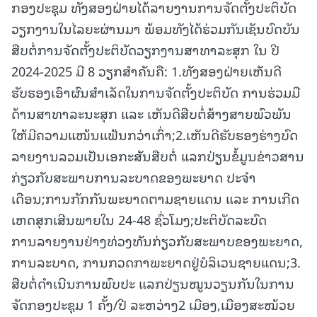
ກອງປະຊຸມ ທັງສອງຝ່າຍໄດ້ລາຍງານການຈັດຕັ້ງປະຕິບັດ
ວຽກງານໃນໄລຍະຜ່ານມາ ພ້ອມທັງໄດ້ຮ່ວມກັນເຊັນບົດບັນ
ສືບຕໍ່ການຈັດຕັ້ງປະຕິບັດວຽກງານສາທາລະສຸກ ໃນ ປີ
2024-2025 ມີ 8 ວຽກສຳຄັນຄື: 1.ທັງສອງຝ່າຍເຫັນດີ
ຮັບຮອງເອົາຜົນສໍາເລັດໃນການຈັດຕັ້ງປະຕິບັດ ການຮ່ວມມື
ດ້ານສາທາລະນະສຸກ ແລະ ເຫັນດີສືບຕໍ່ສ້າງສາຍພົວພັນ
ໃຫ້ມີຄວາມແໜ້ນແຟ້ນກວ່າເກົ່າ;2.ເຫັນດີຮັບຮອງຮ່າງບົດ
ລາຍງານລວມເປັນເອກະສັນສືບຕໍ່ ແລກປ່ຽນຂໍ້ມູນຂ່າວສານ
ກ່ຽວກັບສະພາບການລະບາດຂອງພະຍາດ ປະຈໍາ
ເດືອນ;ການກັກກັນພະຍາດຕາມຊາຍແດນ ແລະ ການເກີດ
ເຫດສຸກເສີນພາຍໃນ 24-48 ຊົ່ວໂມງ;ປະຕິບັດລະບົດ
ການລາຍງານຢ່າງທ່ວງທັນກ່ຽວກັບສະພາບຂອງພະຍາດ,
ການລະບາດ, ການກວດກາພະຍາດຢູ່ບໍລິເວນຊາຍແດນ;3.
ສືບຕໍ່ດໍາເນີນການພົບປະ ແລກປ່ຽນໝູນວຽນກັນໃນການ
ຈັດກອງປະຊຸມ 1 ຄັ້ງ/ປີ ລະຫວ່າງ2 ເມືອງ,ເມືອງສະໝ້ວຍ