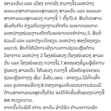
(ສາລະວັນ) ແລະ ເມືອງ ດາກຣົງ (ກວາງຈິ້);ລະຫວ່າງ
ພະແນກສາທາລະນະສຸກແຂວງ ສາລະວັນ ແລະ ພະແນກ
ສາທາລະນະສຸກແຂວງ ກວາງຈີ້ 1 ຄັ້ງ/ປີ,4. ສືບຕໍ່ປະສານ
ສົມທົບກັນ ກ່ຽວກັບວຽກງານກັກກັນ ພະຍາດລະບາດ
ລະຫວ່າງໜ່ວຍງານກັກກັນພະຍາດປະຈໍາດ່ານ,5. ສືບຕໍ່
ຮ່ວມມື ແລະ ແລກປ່ຽນບົດຮຽນ ລະຫວ່າງ ສອງໂຮງຮຽນ
ແພດ;6. ສືບຕໍ່ໃຫ້ມີການລົງນາມການຊ່ວຍເຫຼືອດ້ານ
ວິຊາການ ລະຫວ່າງ 2 ໂຮງໝໍແຂວງ (ໂຮງໝໍແຂວງ ສາລະ
ວັນ ແລະ ໂຮງໝໍແຂວງ ກວາງຈິ້),7.ສະໜອງຂໍ້ມູນຜູ້ພິການ
ຢູ່ແຂວງ ສາລະວັນ ໃຫ້ແຂວງ ກວາງຈິ້ ເພື່ອຮັບອຸປະກອນ
ຊ່ວຍເຫຼືອຕ່າງໆ ເຊັ່ນ: ລໍ້ເຂັນ,ແຂນ - ຂາທຽມ,ໄມ້ຄໍ້າເທົ້າ
ແລະ ອຸປະກອນອື່ນໆ;8.ກອງປະຊຸມທົບທວນການຮ່ວມມື
ດ້ານສາທາລະນະສຸກຄັ້ງຕໍ່ໄປ ຈະໄດ້ຈັດຂຶ້ນທີ່ແຂວງກວາງຈິ້
ສສ ຫວຽດນາມ.
ຈາກນັ້ນໃນພິທີ ທ່ານ ອາຄົມ ລໍ່າວິຈິດ ກຳມະການພັກ