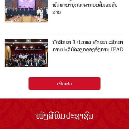
ພັດທະນາບຸກຄະລາກອນສື່ມວນຊົນ
ລາວ
ນັກສຶກສາ 3 ປະເທດ ທັດ​ສະ​ນະ​ສຶກ​ສາ
ການປະຕິບັດວຽກຂອງອົງການ IFAD
ເພີ່ມເຕີມ
ໜັງສືພິມປະຊາຊົນ