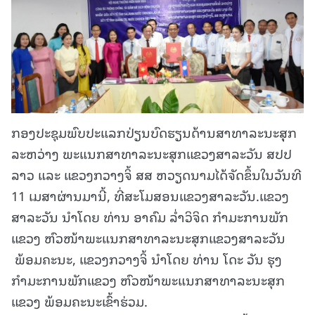
ກອງປະຊຸມພົບປະແລກປ່ຽນບົດຮຽນດ້ານສາທາລະນະສຸຸກ
ລະຫວ່າງ ພະແນກສາທາລະນະສຸກແຂວງສາລະວັນ ສປປ
ລາວ ແລະ ແຂວງກວາງຈິ້ ສສ ຫວຽດນາມໄດ້ຈັດຂຶ້ນໃນວັນທີ
11 ເມສາຜ່ານມານີ້, ທີ່ສະໂມສອນແຂວງສາລະວັນ.ແຂວງ
ສາລະວັນ ນຳໂດຍ ທ່ານ ອາຄົມ ລໍ່າວິຈິດ ກຳມະການພັກ
ແຂວງ ຫົວໜ້າພະແນກສາທາລະນະສຸກແຂວງສາລະວັນ
ພ້ອມຄະນະ, ແຂວງກວາງຈິ້ ນຳໂດຍ ທ່ານ ໂດະ ວັນ ຮຸງ
ກຳມະການພັກແຂວງ ຫົວໜ້າພະແນກສາທາລະນະສຸກ
ແຂວງ ພ້ອມຄະນະເຂົ້າຮ່ວມ.