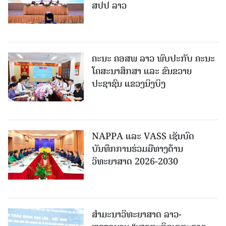
ສປປ ລາວ
ຄະນະ ຄອສພ ລາວ ພົບປະກັບ ຄະນະ
ໂຄສະນາສຶກສາ ແລະ ຂົນຂວາຍ
ປະຊາຊົນ ແຂວງນິງບິງ
NAPPA ແລະ VASS ເຊັນບົດ
ບັນທຶກການຮ່ວມມືທາງດ້ານ
ວິທະຍາສາດ 2026-2030
ສຳມະນາວິທະຍາສາດ ລາວ-