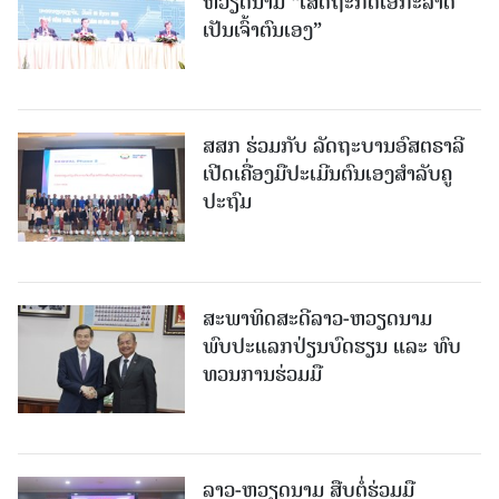
ຫວຽດນາມ “ເສດຖະກິດເອກະລາດ
ເປັນເຈົ້າຕົນເອງ”
ສສກ ຮ່ວມກັບ ລັດຖະບານອົສຕຣາລີ
ເປີດເຄື່ອງມືປະເມີນຕົນເອງສຳລັບຄູ
ປະຖົມ
ສະພາທິດສະດີລາວ-ຫວຽດນາມ
ພົບປະແລກປ່ຽນບົດຮຽນ ແລະ ທົບ
ທວນການຮ່ວມມື
ລາວ-ຫວຽດ​ນາມ ສືບ​ຕໍ່​ຮ່ວມ​ມື