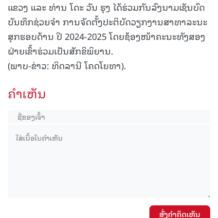
ແຂວງ ແລະ ທ່ານ ໂດະ ວັນ ຮຸງ ໄດ້ຮ່ວມກັນລົງນາມເຊັນບົດ
ບັນທຶກຊ່ວຍຈຳ ການຈັດຕັ້ງປະຕິບັດວຽກງານສາທາລະນະ
ສຸກຮອບດ້ານ ປີ 2024-2025 ໂດຍຊ້ອງໜ້າຄະນະທັງສອງ
ຝ່າຍເຂົ້າຮ່ວມເປັນສັກຂິພິຍານ.
(ພາບ-ຂ່າວ: ທິດລານີ ໂຄດໂຍທາ).
ຄໍາເຫັນ
ສົ່ງຄໍາຄິດເຫັນ