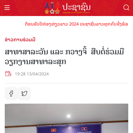
ຕ້ອນຮັບປີທ່ອງທ່ຽວລາວ 2024 ປະຊາຊົນລາວທຸກຄົນຈົ່ງພ້ອມເປັນເຈ
ຂ່າວການຮ່ວມມື
ສາທາສາລະວັນ ແລະ ກວາງຈິ້ ສືບຕໍ່ຮ່ວມມື
ວຽກງານສາທາລະສຸກ
19:28 13/04/2024