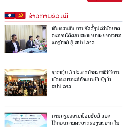
ຂ່າວການຮ່ວມມື
ທົບທວນຄືນ ການຈັດຕັ້ງປະຕິບັດມາດ
ຕະການໂຕ້ຕອບສະພາບພະຍາດໝາກ
ແດງໃຫຍ່ ຢູ່ ສປປ ລາວ
ຊາວໜຸ່ມ 3 ປະເທດນຳສະເໜີວິທີການ
ພັດທະນາກະສິກຳແບບຍືນຍົງ ໃນ
ສປປ ລາວ
ການກຽມຄວາມພ້ອມຮັບມື ແລະ
ໂຕ້ຕອບການລະບາດຂອງພະຍາດ ໃນ