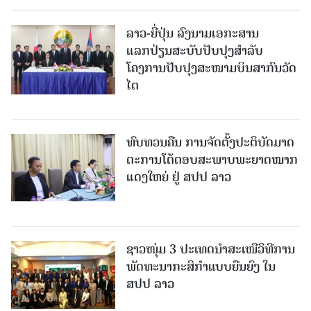
ລາວ-ຍີ່ປຸ່ນ ລົງນາມເອກະສານ
ແລກປ່ຽນສະບັບປັບປຸງສໍາລັບ
ໂຄງການປັບປຸງສະໜາມບິນສາກົນວັດ
ໄຕ
ທົບທວນຄືນ ການຈັດຕັ້ງປະຕິບັດມາດ
ຕະການໂຕ້ຕອບສະພາບພະຍາດໝາກ
ແດງໃຫຍ່ ຢູ່ ສປປ ລາວ
ຊາວໜຸ່ມ 3 ປະເທດນຳສະເໜີວິທີການ
ພັດທະນາກະສິກຳແບບຍືນຍົງ ໃນ
ສປປ ລາວ