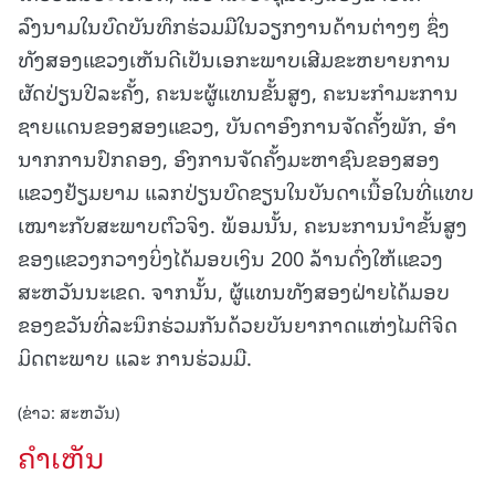
ລົງນາມໃນບົດບັນທຶກຮ່ວມມືໃນວຽກງານດ້ານຕ່າງໆ ຊຶ່ງ
ທັງສອງແຂວງເຫັນດີເປັນເອກະພາບເສີມຂະຫຍາຍການ
ຜັດປ່ຽນປີລະຄັ້ງ, ຄະນະຜູ້ແທນຂັ້ນສູງ, ຄະນະກຳມະການ
ຊາຍແດນຂອງສອງແຂວງ, ບັນດາອົງການຈັດຄັ້ງພັກ, ອຳ
ນາກການປົກຄອງ, ອົງການຈັດຄັ້ງມະຫາຊົນຂອງສອງ
ແຂວງຢ້ຽມຍາມ ແລກປ່ຽນບົດຂຽນໃນບັນດາເນື້ອໃນທີ່ແທບ
ເໝາະກັບສະພາບຕົວຈິງ. ພ້ອມນັ້ນ, ຄະນະການນຳຂັ້ນສູງ
ຂອງແຂວງກວາງບິ່ງໄດ້ມອບເງິນ 200 ລ້ານດົ່ງໃຫ້ແຂວງ
ສະຫວັນນະເຂດ. ຈາກນັ້ນ, ຜູ້ແທນທັງສອງຝ່າຍໄດ້ມອບ
ຂອງຂວັນທີ່ລະນຶກຮ່ວມກັນດ້ວຍບັນຍາກາດແຫ່ງໄມຕີຈິດ
ມິດຕະພາບ ແລະ ການຮ່ວມມື.
(ຂ່າວ: ສະຫວັນ)
ຄໍາເຫັນ