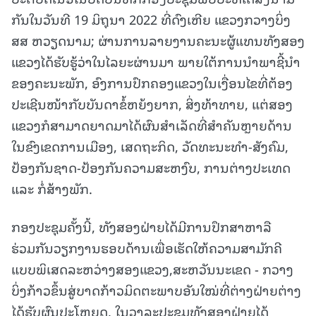
ກັນໃນວັນທີ 19 ມິຖຸນາ 2022 ທີ່ດົງເຫີຍ ແຂວງກວາງບິ່ງ
ສສ ຫວຽດນາມ; ຜ່ານການລາຍງານຄະນະຜູ້ແທນທັງສອງ
ແຂວງໄດ້ຮັບຮູ້ວ່າໃນໄລຍະຜ່ານມາ ພາຍໃຕ້ການນຳພາຊີ້ນຳ
ຂອງຄະນະພັກ, ອົງການປົກຄອງແຂວງໃນເງື່ອນໄຂທີ່ຕ້ອງ
ປະເຊີນໜ້າກັບບັນດາຂໍ້ຫຍ້ງຍາກ, ສິ່ງທ້າທາຍ, ແຕ່ສອງ
ແຂວງກໍສາມາດຍາດມາໄດ້ຜົນສຳເລັດທີ່ສຳຄັນຫຼາຍດ້ານ
ໃນຂົງເຂດການເມືອງ, ເສດຖະກິດ, ວັດທະນະທຳ-ສັງຄົມ,
ປ້ອງກັນຊາດ-ປ້ອງກັນຄວາມສະຫງົບ, ການຕ່າງປະເທດ
ແລະ ກໍ່ສ້າງພັກ.
ກອງປະຊຸມຄັ້ງນີ້, ທັງສອງຝ່າຍໄດ້ມີການປຶກສາຫາລື
ຮ່ວມກັນວຽກງານຮອບດ້ານເພື່ອເຮັດໃຫ້ຄວາມສາມັກຄີ
ແບບພິເສດລະຫວ່າງສອງແຂວງ,ສະຫວັນນະເຂດ - ກວາງ
ບິ່ງກ້າວຂຶ້ນສູ່ບາດກ້າວມິດຕະພາບອັນໃໝ່ທີ່ຕ່າງຝ່າຍຕ່າງ
ໄດ້ຮັບຜົນປະໂຫຍດ, ໃນວາລະປະຊຸມທັງສອງຝ່າຍໄດ້