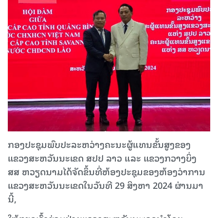
ກອງປະຊຸມພົບປະລະຫວ່າງຄະນະຜູ້ແທນຂັ້ນສູງຂອງ
ແຂວງສະຫວັນນະເຂດ ສປປ ລາວ ແລະ ແຂວງກວາງບິ່ງ
ສສ ຫວຽດນາມໄດ້ຈັດຂຶ້ນທີ່ຫ້ອງປະຊຸມຂອງຫ້ອງວ່າການ
ແຂວງສະຫວັນນະເຂດໃນວັນທີ 29 ສິງຫາ 2024 ຜ່ານມາ
ນີ້,