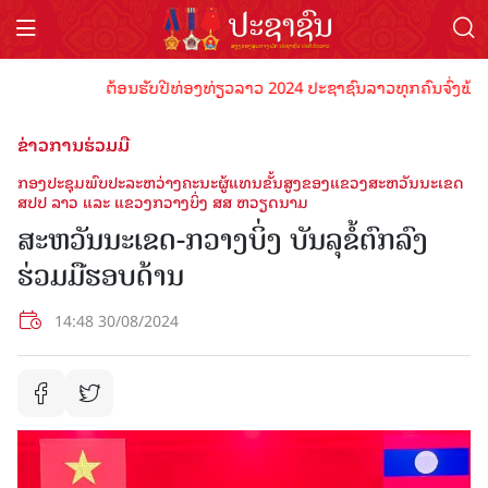
ຕ້ອນຮັບປີທ່ອງທ່ຽວລາວ 2024 ປະຊາຊົນລາວທຸກຄົນຈົ່ງພ້ອມເປັນເ
ຂ່າວການຮ່ວມມື
ກອງປະຊຸມພົບປະລະຫວ່າງຄະນະຜູ້ແທນຂັ້ນສູງຂອງແຂວງສະຫວັນນະເຂດ
ສປປ ລາວ ແລະ ແຂວງກວາງບິ່ງ ສສ ຫວຽດນາມ
ສະຫວັນນະເຂດ-ກວາງບິ່ງ ບັນລຸຂໍ້ຕົກລົງ
ຮ່ວມມືຮອບດ້ານ
14:48 30/08/2024