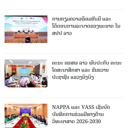
ການກຽມຄວາມພ້ອມຮັບມື ແລະ
ໂຕ້ຕອບການລະບາດຂອງພະຍາດ ໃນ
ສປປ ລາວ
ຄະນະ ຄອສພ ລາວ ພົບປະກັບ ຄະນະ
ໂຄສະນາສຶກສາ ແລະ ຂົນຂວາຍ
ປະຊາຊົນ ແຂວງນິງບິງ
NAPPA ແລະ VASS ເຊັນບົດ
ບັນທຶກການຮ່ວມມືທາງດ້ານ
ວິທະຍາສາດ 2026-2030