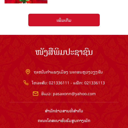
ເພີ່ມເຕີມ
ໜັງສືພິມປະຊາຊົນ
ຖະໜົນກຳແພງເມືອງ ນະຄອນຫຼວງວຽງຈັນ
ໂທລະສັບ: 021336111 - ແຟັກ: 021336113
ອີເມວ:
pasaxonn@yahoo.com
ສຳ​ນັກ​ຂ່າວ​ສານ​ທີ່​ສຳ​ຄັນ​
ຄະນະໂຄສະນາອົບຮົມ​ສູນ​ກາງ​ພັກ