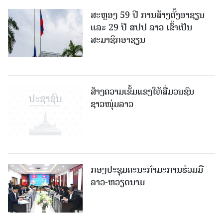
ສະຫຼອງ 59 ປີ ການສ້າງຕັ້ງອາຊຽນ
ແລະ 29 ປີ ສປປ ລາວ ເຂົ້າເປັນ
ສະມາຊິກອາຊຽນ
ສ້າງຄວາມເຂັ້ມແຂງໃຫ້ສື່ມວນຊົນ
ຊາວໜຸ່ມລາວ
ກອງປະຊຸມຄະນະກຳມະການຮ່ວມມື
ລາວ-ຫວຽດນາມ