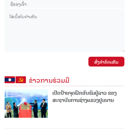
ສົ່ງຄໍາຄິດເຫັນ
ຂ່າວການຮ່ວມມື
ເປີດປ້າຍຈຸດຝຶກອົບຮົມຢູ່ລາວ ຂອງ
ສະຖາບັນການຊ່າງແຂວງຢູນນານ