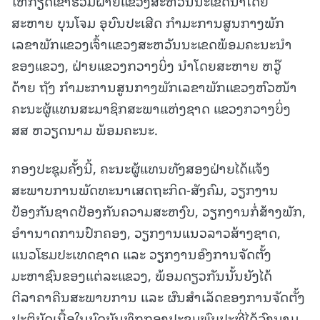
ໃຫ້ກຽດເຂົ້າຮ່ວມຝ່າຍແຂວງສະຫວັນນະເຂດນຳໂດຍ
ສະຫາຍ ບຸນໂຈມ ອຸບົນປະເສີດ ກຳມະການສູນກາງພັກ
ເລຂາພັກແຂວງເຈົ້າແຂວງສະຫວັນນະເຂດພ້ອມຄະນະນຳ
ຂອງແຂວງ, ຝ່າຍແຂວງກວາງບິ່ງ ນຳໂດຍສະຫາຍ ຫວູ໊
ດ້າຍ ຖັງ ກຳມະການສູນກາງພັກເລຂາພັກແຂວງຫົວໜ້າ
ຄະນະຜູ້ແທນສະມາຊິກສະພາແຫ່ງຊາດ ແຂວງກວາງບິ່ງ
ສສ ຫວຽດນາມ ພ້ອມຄະນະ.
ກອງປະຊຸມຄັ້ງນີ້, ຄະນະຜູ້ແທນທັງສອງຝ່າຍໄດ້ແຈ້ງ
ສະພາບການພັດທະນາເສດຖະກິດ-ສັງຄົມ, ວຽກງານ
ປ້ອງກັນຊາດປ້ອງກັນຄວາມສະຫງົບ, ວຽກງານກໍ່ສ້າງພັກ,
ອຳານາດການປົກຄອງ, ວຽກງານແນວລາວສ້າງຊາດ,
ແນວໂຮມປະເທດຊາດ ແລະ ວຽກງານອົງການຈັດຕັ້ງ
ມະຫາຊົນຂອງແຕ່ລະແຂວງ, ພ້ອມດຽວກັນນັ້ນຍັງໄດ້
ຕີລາຄາຄືນສະພາບການ ແລະ ຜົນສຳເລັດຂອງການຈັດຕັ້ງ
ປະຕິບັດເນື້ອໃນບົດບັນທຶກກອງປະຊຸມພົບປະທີ່ໄດ້ລົງນາມ