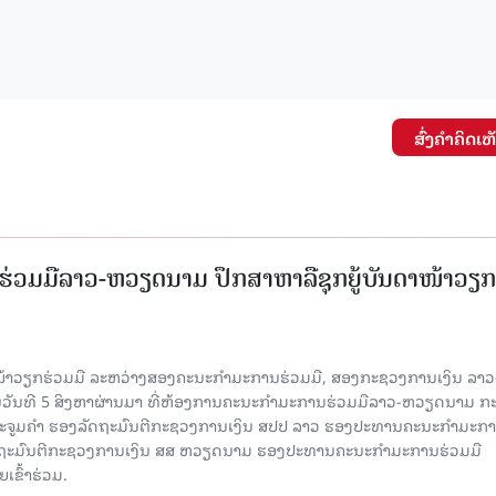
ສົ່ງຄໍາຄິດເຫ
່ວມມືລາວ-ຫວຽດນາມ ປຶກສາຫາລືຊຸກຍູ້ບັນດາໜ້າວຽກ
ໜ້າວຽກຮ່ວມມື ລະຫວ່າງສອງຄະນະກໍາມະການຮ່ວມມື, ສອງກະຊວງການເງິນ ລາວ
ໃນວັນທີ 5 ສິງຫາຜ່ານມາ ທີ່ຫ້ອງການຄະນະກໍາມະການຮ່ວມມືລາວ-ຫວຽດນາມ ກ
ນນະຈູມຄຳ ຮອງລັດຖະມົນຕີກະຊວງການເງິນ ສປປ ລາວ ຮອງປະທານຄະນະກໍາມະກ
ລັດຖະມົນຕີກະຊວງການເງິນ ສສ ຫວຽດນາມ ຮອງປະທານຄະນະກໍາມະການຮ່ວມມື
ຂົ້າຮ່ວມ.