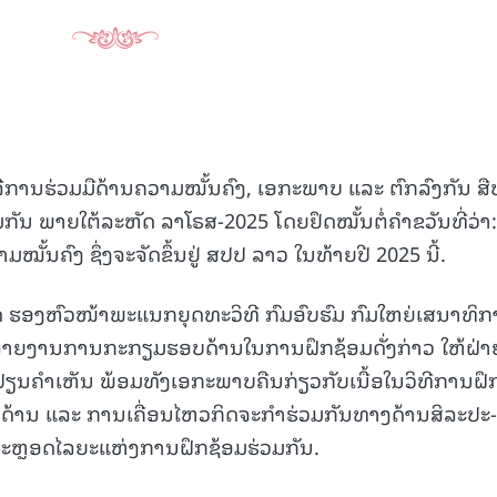
ືການຮ່ວມມືດ້ານຄວາມໝັ້ນຄົງ, ເອກະພາບ ແລະ ຕົກລົງກັນ ສືບ
ມກັນ ພາຍໃຕ້ລະຫັດ ລາໂຣສ-2025 ໂດຍຢຶດໝັ້ນຕໍ່ຄໍາຂວັນທີ່ວ່າ:
າມໝັ້ນຄົງ ຊຶ່ງຈະຈັດຂຶ້ນຢູ່ ສປປ ລາວ ໃນທ້າຍປີ 2025 ນີ້.
ດ ຮອງຫົວໜ້າພະແນກຍຸດທະວິທີ ກົມອົບຮົມ ກົມໃຫຍ່ເສນາທິ
້ລາຍງານການກະກຽມຮອບດ້ານໃນການຝຶກຊ້ອມດັ່ງກ່າວ ໃຫ້ຝ່າ
່ຽນຄໍາເຫັນ ພ້ອມທັງເອກະພາບຄືນກ່ຽວກັບເນື້ອໃນວິທີການຝຶ
້ານ ແລະ ການເຄື່ອນໄຫວກິດຈະກໍາຮ່ວມກັນທາງດ້ານສິລະປະ-
ຕະຫຼອດໄລຍະແຫ່ງການຝຶກຊ້ອມຮ່ວມກັນ.