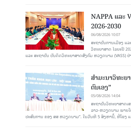
NAPPA ແລະ VA
2026-2030
06/08/2026 10:07
ສະຖາບັນການເມືອງ ແລະ
ວິທະຍາສາດ ໄລຍະປີ 2
ແລະ ສະຖາບັນ ບັນດິດວິທະຍາສາດສັງຄົມ ຫວຽດນາມ (VASS) ຢ່າ
ສຳມະນາວິທະຍາສ
ຕົນເອງ”
05/08/2026 14:04
ສະຖາບັນວິທະຍາສາດເສ
ລາວ-ຫວຽດນາມ ພາຍໃຕ້ຫົ
ປະສົບການ ຂອງ ສສ ຫວຽດນາມ”. ໃນວັນທີ 5 ສິງຫານີ້, ທີ່ໂຮງ