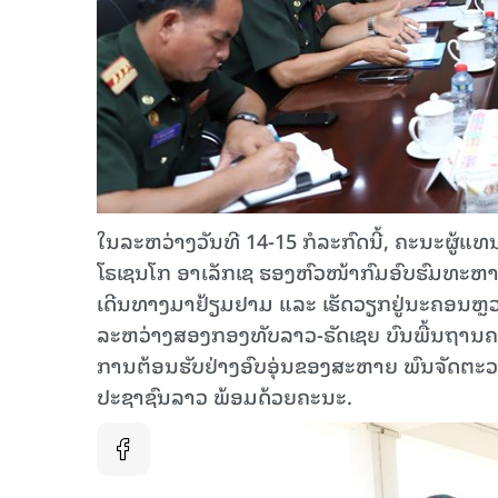
ໃນລະຫວ່າງວັນທີ 14-15 ກໍລະກົດນີ້, ຄະນະຜູ້
ໂຣເຊນໂກ ອາເລັກເຊ ຮອງຫົວໜ້າກົມອົບຮົມທະຫ
ເດີນທາງມາຢ້ຽມຢາມ ແລະ ເຮັດວຽກຢູ່ນະຄອນຫຼ
ລະຫວ່າງສອງກອງທັບລາວ-ຣັດເຊຍ ບົນພື້ນຖານຄ
ການຕ້ອນຮັບຢ່າງອົບອຸ່ນຂອງສະຫາຍ ພົນຈັດຕະວ
ປະຊາຊົນລາວ ພ້ອມດ້ວຍຄະນະ.