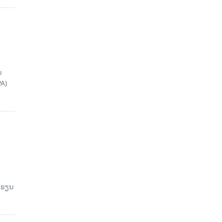
ນ
A)
ົດຮຽນ