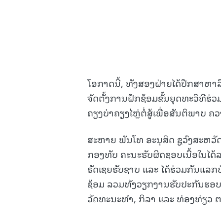
ໂອກາດນີ້, ທັງສອງຝ່າຍໄດ້ປຶກສາຫາລ
ຈັດຕັ້ງການຝຶກຊ້ອມຂັ້ນຍຸດທະວິທີຮ່ວ
ຄຽງບ່າຄຽງໄຫຼ່ຕໍ່ສູ້ເພື່ອສັນຕິພາບ ຄວ
ສະຫາຍ ພັນໂທ ອະນຸສິດ ຊູວົງສະຫວັ
ກອງທັບ ຄະນະຮັບຜິດຊອບເນື້ອໃນໄດ
ຣັດເຊຍຮັບຊາບ ແລະ ໄດ້ຮ່ວມກັນແລກປ
ຊ້ອມ ລວມທັງວຽກງານຮັບປະກັນຮອບດ
ວັດທະນະທຳ, ກິລາ ແລະ ທ່ອງທ່ຽວ 