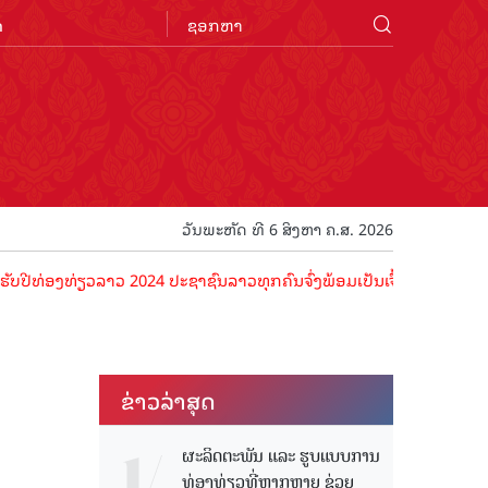
n
ວັນພະຫັດ ທີ 6 ສິງຫາ ຄ.ສ. 2026
ທ່ຽວລາວ 2024 ປະຊາຊົນລາວທຸກຄົນຈົ່ງພ້ອມເປັນເຈົ້າພາບທີ່ດີ ຕ້ອນຮັບນັກທ
ຂ່າວ​ລ່າ​ສຸດ
ຜະລິດຕະພັນ ແລະ ຮູບແບບການ
ທ່ອງທ່ຽວທີ່ຫຼາກຫຼາຍ ຊ່ວຍ