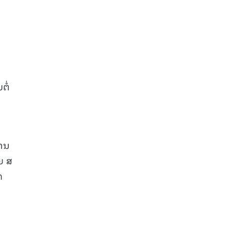
ຕໍ່
ການ
ຍ ສ
ກ