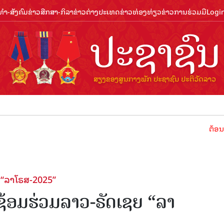
ຳ-ສັງຄົມ
ຂ່າວສືກສາ-ກິລາ
ຂ່າວຕ່າງປະເທດ
ຂ່າວທ່ອງທ່ຽວ
ຂ່າວການຮ່ວມມື
Logi
ຕ້ອນຮັບປີທ່ອງ
“ລາໂຣສ-2025”
້ອມຮ່ວມລາວ-ຣັດເຊຍ “ລາ