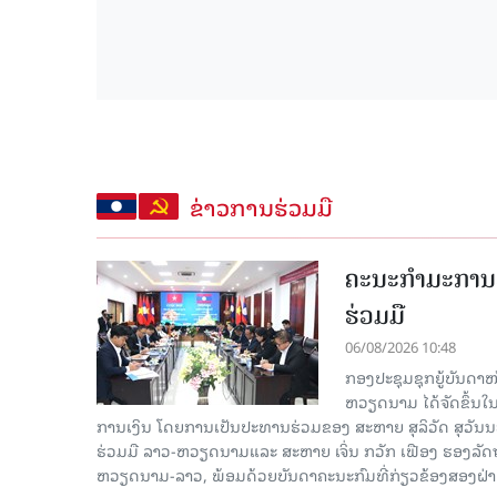
ຂ່າວການຮ່ວມມື
ຄະນະກໍາມະການຮ
ຮ່ວມມື
06/08/2026 10:48
ກອງປະຊຸມຊຸກຍູ້ບັນດາ
ຫວຽດນາມ ໄດ້ຈັດຂຶ້ນ
ການເງິນ ໂດຍການເປັນປະທານຮ່ວມຂອງ ສະຫາຍ ສຸລິວັດ ສຸວັ
ຮ່ວມມື ລາວ-ຫວຽດນາມແລະ ສະຫາຍ ເຈິ່ນ ກວັກ ເຟືອງ ຮອງ
ຫວຽດນາມ-ລາວ, ພ້ອມດ້ວຍບັນດາຄະນະກົມທີ່ກ່ຽວຂ້ອງສອງຝ່າຍເ