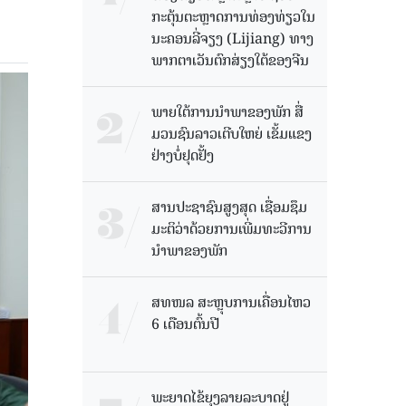
ກະຕຸ້ນຕະຫຼາດການທ່ອງທ່ຽວໃນ
ນະຄອນລີ່ຈຽງ (Lijiang) ທາງ
ພາກຕາເວັນຕົກສ່ຽງໃຕ້ຂອງຈີນ
ພາຍໃຕ້ການນໍາພາຂອງພັກ ສື່
ມວນຊົນລາວເຕີບໃຫຍ່ ເຂັ້ມແຂງ
ຢ່າງບໍ່ຢຸດຢັ້ງ
ສານປະຊາຊົນສູງສຸດ ເຊື່ອມຊຶມ
ມະຕິວ່າດ້ວຍການເພີ່ມທະວີການ
ນຳພາຂອງພັກ
ສທໜລ ສະຫຼຸບການເຄື່ອນໄຫວ
6 ເດືອນຕົ້ນປີ
ພະຍາດໄຂ້ຍຸງລາຍລະບາດຢູ່