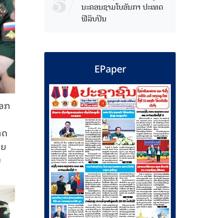
ນະຄອນຊາມໂບ​ອັນກາ ປະເທດ
ຟີລິບປິນ
EPaper
ເອກ
າດ
ດຍ
ບ