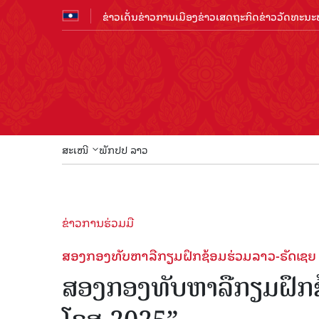
ຂ່າວເດັ່ນ
ຂ່າວການເມືອງ
ຂ່າວເສດຖະກິດ
ຂ່າວວັດທະນະທ
ສະເໜີ
ພັກປປ ລາວ
ຂ່າວການຮ່ວມມື
ສອງກອງທັບຫາລືກຽມຝຶກຊ້ອມຮ່ວມລາວ-ຣັດເຊຍ 
ສອງກອງທັບຫາລືກຽມຝຶກຊ