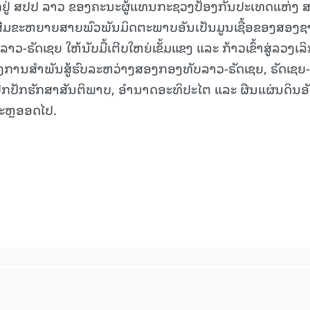
ກຢູ່ ສປປ ລາວ ຂອງຄະນະຜູ້ແທນກະຊວງປ້ອງກັນປະເທດແຫ່ງ 
ນເສີມຂະຫຍາຍສາຍພົວພັນມິດຕະພາບອັນເປັນມູນເຊື້ອຂອງສອງຊ
ັດເຊຍ ໃຫ້ນັບມື້ເຕີບໃຫຍ່ເຂັ້ມແຂງ ແລະ ກ້າວເຂົ້າສູ່ລວງເລ
ການສໍາພັນສູ້ຮົບລະຫວ່າງສອງກອງທັບລາວ-ຣັດເຊຍ, ຣັດເຊຍ-
ປັກຮັກສາສັນຕິພາບ, ອໍານາດອະທິປະໄຕ ແລະ ຜືນແຜ່ນດິນອ
ຕະຫຼອອດໄປ.