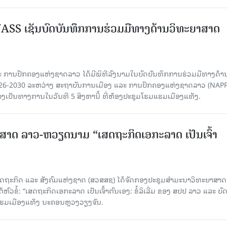
SS ເຊັນບົດບັນທຶກການຮ່ວມມືທາງດ້ານວິທະຍາສາດ
 ການປົກຄອງແຫ່ງຊາດລາວ ໄດ້ມີພິທີລົງນາມໃນບົດບັນທຶກການຮ່ວມມືທາງດ້າ
026-2030 ລະຫວ່າງ ສະຖາບັນການເມືອງ ແລະ ການປົກຄອງແຫ່ງຊາດລາວ (NAPP
ງເປັນທາງການໃນວັນທີ 5 ສິງຫານີ້ ທີ່ຫ້ອງປະຊຸມໂຮມແຮມເມືອງແທັງ.
າດ ລາວ-ຫວຽດນາມ “ເສດຖະກິດເອກະລາດ ເປັນເຈົ້າ
ດຖະກິດ ແລະ ສັງຄົມແຫ່ງຊາດ (ສວສສຊ) ໄດ້ຈັດກອງປະຊຸມສຳມະນາວິທະຍາສາດ
ວຂໍ້: “ເສດຖະກິດເອກະລາດ ເປັນເຈົ້າຕົນເອງ: ຂໍ້ລິເລີ່ມ ຂອງ ສປປ ລາວ ແລະ ບ
 ແຮມເມືອງແທັງ ນະຄອນຫຼວງວຽງຈັນ.