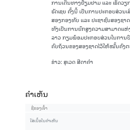
ການເດີນທາງຢ້ຽມຢາມ ແລະ ເຮັດວຽ
ຣັດເຊຍ ຄັ້ງນີ້ ເປັນການປະກອບສ່ວ
ສອງກອງທັບ ແລະ ປະຊາຊົນສອງຊາດລາວ-ຣ
ທັງເປັນການຍົກສູງຄວາມສາມາດແຫ່ງ
ລາວ ກຽມພ້ອມປະກອບສ່ວນໃນການປົກ
ຄົບຖ້ວນຂອງສອງຊາດໄວ້ໃຫ້ໝັ້ນຄົງ
ຂ່າວ: ສຸເວດ ສີດາຄຳ
ຄໍາເຫັນ