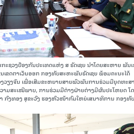
ແທນກະຊວງປ້ອງກັນປະເທດແຫ່ງ ສ ຣັດເຊຍ ນໍາໂດຍສະຫາຍ ພັນ
ານເຂດຕາເວັນອອກ ກອງທັບສະຫະພັນຣັດເຊຍ ພ້ອມຄະນະໄດ້
ວງວຽງຈັນ ເພື່ອເສີມຂະຫຍາຍສາຍພົວພັນການຮ່ວມມືຍຸດທະສ
ວາມສະເໝີພາບ, ການຮ່ວມມືຕ່າງຝ່າຍຕ່າງມີຜົນປະໂຫຍດ ໂ
າ ກົງທອງ ສຸຂະວົງ ຮອງຫົວໜ້າກົມໃຫຍ່ເສນາທິການ ກອງທັ