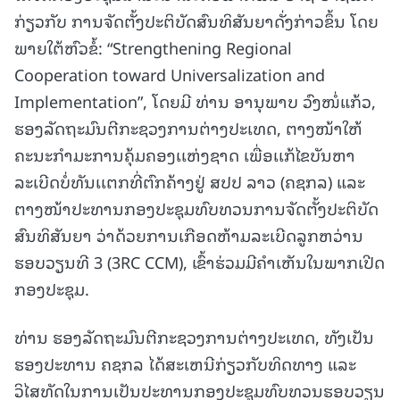
ກ່ຽວກັບ ການຈັດຕັ້ງປະຕິບັດສົນທິສັນຍາດັ່ງກ່າວຂຶ້ນ ໂດຍ
ພາຍໃຕ້ຫົວຂໍ້: “Strengthening Regional
Cooperation toward Universalization and
Implementation”, ໂດຍມີ ທ່ານ ອານຸພາບ ວົງໜໍ່ແກ້ວ,
ຮອງລັດຖະມົນຕີກະຊວງການຕ່າງປະເທດ, ຕາງໜ້າໃຫ້
ຄະນະກຳມະການຄຸ້ມຄອງເເຫ່ງຊາດ ເພື່ອເເກ້ໄຂບັນຫາ
ລະເບີດບໍ່ທັນເເຕກທີ່ຕົກຄ້າງຢູ່ ສປປ ລາວ (ຄຊກລ) ແລະ
ຕາງໜ້າປະທານກອງປະຊຸມທົບທວນການຈັດຕັ້ງປະຕິບັດ
ສົນທິສັນຍາ ວ່າດ້ວຍການເກືອດຫ້າມລະເບີດລູກຫວ່ານ
ຮອບວຽນທີ 3 (3RC CCM), ເຂົ້າຮ່ວມມີຄໍາເຫັນໃນພາກເປີດ
ກອງປະຊຸມ.
ທ່ານ ຮອງລັດຖະມົນຕີກະຊວງການຕ່າງປະເທດ, ທັງເປັນ
ຮອງປະທານ ຄຊກລ ໄດ້ສະເຫນີກ່ຽວກັບທິດທາງ ແລະ
ວິໄສທັດໃນການເປັນປະທານກອງປະຊຸມທົບທວນຮອບວຽນ