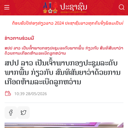
ຕ້ອນຮັບປີທ່ອງທ່ຽວລາວ 2024 ປະຊາຊົນລາວທຸກຄົນຈົ່ງພ້ອມເປັນເຈົ້າພາບທີ່
ຂ່າວການຮ່ວມມື
ສປປ ລາວ ເປັນເຈົ້າພາບກອງປະຊຸມລະດັບພາກພື້ນ ກ່ຽວກັບ ສົນທິສັນຍາວ່າ
ດ້ວຍການເກືອດຫ້າມລະເບີດລູກຫວ່ານ
ສປປ ລາວ ເປັນເຈົ້າພາບກອງປະຊຸມລະດັບ
ພາກພື້ນ ກ່ຽວກັບ ສົນທິສັນຍາວ່າດ້ວຍການ
ເກືອດຫ້າມລະເບີດລູກຫວ່ານ
10:39 28/05/2026