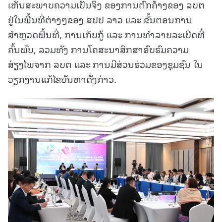
ເຫັນສະພາບຄວາມເປັນຈິງ ຂອງການຕົກຄ້າງຂອງ ລບຕ
ຢູ່ໃນພື້ນທີ່ຕ່າງໆຂອງ ສປປ ລາວ ແລະ ຂັ້ນຕອນການ
ສຳຫຼວດພື້ນທີ່, ການເກັບກູ້ ແລະ ການທຳລາຍລະເບີດທີ່
ຄົ້ນພົບ, ລວມທັງ ການໂຄສະນາສຶກສາອົບຮົມຄວາມ
ສ່ຽງໄພຈາກ ລບຕ ແລະ ການມີສ່ວນຮ່ວມຂອງຊຸມຊົນ ໃນ
ວຽກງານແກ້ໄຂບັນຫາດັ່ງກ່າວ.