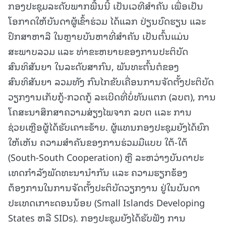
ກອງປະຊຸມລະດັບພາກພື້ນນີ້ ເປັນເວທີສໍາຄັນ ເພື່ອເປັນ
ໂອກາດໃຫ້ບັນດາຜູ້ເຂົ້າຮ່ວມ ໄດ້ແລກ ປ່ຽນບົດຮຽນ ແລະ
ປຶກສາຫາລື ໃນຫຼາຍບັນຫາທີ່ສຳຄັນ ເປັນຕົ້ນແມ່ນ
ສະພາບລວມ ແລະ ທ່າຂະຫຍາຍຂອງການປະຕິບັດ
ສົນທິສັນຍາ ໃນລະດັບສາກົນ, ພັນທະຕົ້ນຕໍຂອງ
ສົນທິສັນຍາ ລວມທັງ ກົນໄກຂັບເຄື່ອນການຈັດຕັ້ງປະຕິບັດ
ວຽກງານເກັບກູ້-ກວດກູ້ ລະເບີດທີ່ບໍ່ທັນແຕກ (ລບຕ), ການ
ໂຄສະນາສຶກສາຄວາມສ່ຽງໄພຈາກ ລບຕ ເເລະ ການ
ຊ່ວຍເຫຼືອຜູ້ໄດ້ຮັບເຄາະຮ້າຍ. ຜູ້ແທນກອງປະຊຸມຍັງໄດ້ຍົກ
ໃຫ້ເຫັນ ຄວາມສໍາຄັນຂອງການຮ່ວມມືແບບ ໃຕ້-ໃຕ້
(South-South Cooperation) ຫຼື ລະຫວ່າງບັນດາປະ
ເທດກໍາລັງພັດທະນານໍາກັນ ເເລະ ຄວາມຮຽກຮ້ອງ
ຕ້ອງການໃນການຈັດຕັ້ງປະຕິບັດວຽກງານ ຢູ່ໃນບັນດາ
ປະເທດເກາະດອນນ້ອຍ (Small Islands Developing
States ຫລື SIDs). ກອງປະຊຸມຍັງໄດ້ຮັບຟັງ ການ