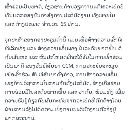
ເຂົ້າຮ່ວມເປັນພາຄີ, ຊ່ຽວຊານດ້ານວຽກງານເເກ້ໄຂລະເບີດບໍ່
ທັນເເຕກຂອງບັນດາອົງການປະຕິບັດງານ ທັງພາຍໃນ
ແລະ ຕ່າງປະເທດ ຈຳນວນ 65 ທ່ານ.
ຈຸດປະສົງຂອງກອງປະຊຸມຄັ້ງນີ້ ແມ່ນເພື່ອສ້າງຄວາມເຂົ້າໃຈ
ທີ່ເລິກເຊິ່ງ ແລະ ສ້າງຄວາມເຂັ້ມແຂງ ໃນລະດັບພາກພື້ນ ຕໍ່
ກັບພັນທະ ແລະ ຜົນປະໂຫຍດທີ່ຈະໄດ້ຮັບໃນການເຂົ້າຮ່ວມ
ເປັນພາຄີ ຂອງສົນທິສັນຍາ CCM, ການສະໜັບສະໜູນ
ເພື່ອເຂົ້າຮ່ວມສົນທິສັນຍາດັ່ງກ່າວ, ການສ້າງຄວາມເຂັ້ມ
ແຂງດ້ານວິຊາການໃນການຈັດຕັ້ງປະຕິບັດ, ສ້າງເຄືອຂ່າຍ
ການຮ່ວມມືໃນລະດັບພາກພື້ນ ແລະ ສາກົນ, ພ້ອມທັງ ເພີ່ມ
ຄວາມຮັບຮູ້ກ່ຽວກັບຜົນກະທົບຈາກລະເບີດທີ່ຕົກຄ້າງໂດຍ
ຜ່ານການລົງໄປຕິດຕາມເບິ່ງການປະຕິບັດງານຕົວຈິງຢູ່
ພາກສະໜາມ.