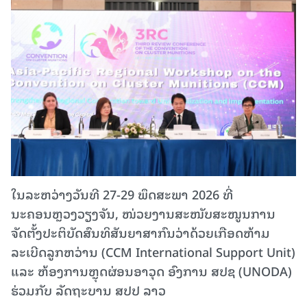
ໃນລະຫວ່າງວັນທີ 27-29 ພຶດສະພາ 2026 ທີ່
ນະຄອນຫຼວງວຽງຈັນ, ໜ່ວຍງານສະໜັບສະໜູນການ
ຈັດຕັ້ງປະຕິບັດສົນທິສັນຍາສາກົນວ່າດ້ວຍເກືອດຫ້າມ
ລະເບີດລູກຫວ່ານ (CCM International Support Unit)
ແລະ ຫ້ອງການຫຼຸດຜ່ອນອາວຸດ ອົງການ ສປຊ (UNODA)
ຮ່ວມກັບ ລັດຖະບານ ສປປ ລາວ