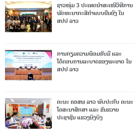
ຊາວໜຸ່ມ 3 ປະເທດນຳສະເໜີວິທີການ
ພັດທະນາກະສິກຳແບບຍືນຍົງ ໃນ
ສປປ ລາວ
ການກຽມຄວາມພ້ອມຮັບມື ແລະ
ໂຕ້ຕອບການລະບາດຂອງພະຍາດ ໃນ
ສປປ ລາວ
ຄະນະ ຄອສພ ລາວ ພົບປະກັບ ຄະນະ
ໂຄສະນາສຶກສາ ແລະ ຂົນຂວາຍ
ປະຊາຊົນ ແຂວງນິງບິງ