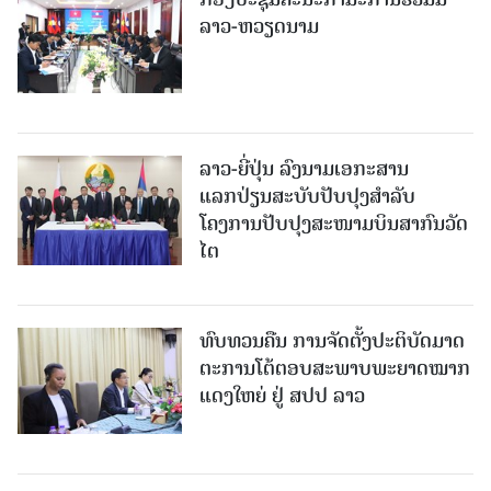
ລາວ-ຫວຽດນາມ
ລາວ-ຍີ່ປຸ່ນ ລົງນາມເອກະສານ
ແລກປ່ຽນສະບັບປັບປຸງສໍາລັບ
ໂຄງການປັບປຸງສະໜາມບິນສາກົນວັດ
ໄຕ
ທົບທວນຄືນ ການຈັດຕັ້ງປະຕິບັດມາດ
ຕະການໂຕ້ຕອບສະພາບພະຍາດໝາກ
ແດງໃຫຍ່ ຢູ່ ສປປ ລາວ