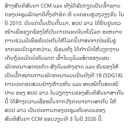
ສ້າງສົນທິສັນຍາ CCM ແລະ ທັງໄດ້ຮັບກຽດເປັນເຈົ້າພາບ
ກອງປະຊຸມລັດພາຄີຄັ້ງທຳອິດ ທີ່ ນະຄອນຫຼວງວຽງຈັນ ໃນ
ປີ 2010. ນັບແຕ່ນັ້ນເປັນຕົ້ນມາ, ສປປ ລາວ ໄດ້ຢືນຢູ່ແຖວ
ໜ້າເພື່ອຮຽກຮ້ອງໃຫ້ບັນດາປະເທດໃນທົ່ວໂລກ ຂະຫຍາຍ
ການຮ່ວມມືເພື່ອຮັບປະກັນໃຫ້ໂລກນີ້ປາສະຈາກໄພຂົ່ມຂູ່
ຈາກລະເບີດລູກຫວ່ານ, ພ້ອມທັງ ໄດ້ກໍານົດໃຫ້ວຽກງານ
ເກັບກູ້ລະເບີດບໍ່ທັນແຕກ ເຂົ້າໃນບຸລິມະສິດຂອງແຜນ
ພັດທະນາເສດຖະກິດ-ສັງຄົມແຫ່ງຊາດ ແລະ ຮັບຮອງໃຫ້
ເປັນເປົ້າໝາຍການພັດທະນາແບບຍືນຍົງທີ 18 (SDG18).
ການປະກອບສ່ວນຢ່າງຫ້າວຫັນ ແລະ ສະເໝີຕົ້ນສະເໝີ
ປາຍ ຂອງ ສປປ ລາວ ໃນວຽກງານຂອງສົນທິສັນຍາສາກົນ
ນີ້ ໄດ້ສ້າງຄວາມເຊື່ອໝັ້ນຈາກວົງຄະນາຍາດສາກົນ ໃຫ້
ສປປ ລາວ ເປັນປະທານກອງປະຊຸມທົບທວນຂອງ
ສົນທິສັນຍາ CCM ຮອບວຽນທີ 3 ໃນປີ 2026 ນີ້.