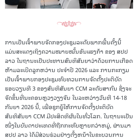
ການເປັນເຈົ້າພາບຈັດກອງປະຊຸມລະດັບພາກພື້ນຄັ້ງນີ້
ແມ່ນສະແດງເຖິງຄວາມໝາຍໝັ້ນອັນແຮງກ້າ ຂອງ ສປປ
ລາວ ໃນຖານະເປັນປະທານສົນທິສັນຍາວ່າດ້ວຍການເກືອດ
ຫ້າມລະເບີດລູກຫວ່ານ ປະຈຳປີ 2026 ແລະ ການກະກຽມ
ເປັນເຈົ້າພາບກອງປະຊຸມທົບທວນການຈັດຕັ້ງປະຕິບັດ
ຮອບວຽນທີ 3 ຂອງສົນທິສັນຍາ CCM ລະດັບສາກົນ ຊຶ່ງຈະ
ຈັດຂຶ້ນທີ່ນະຄອນຫຼວງວຽງຈັນ ໃນລະຫວ່າງວັນທີ 14-18
ກັນຍາ 2026 ນີ້, ເພື່ອຊຸກຍູ້ໃຫ້ການຈັດຕັ້ງປະຕິບັດ
ສົນທິສັນຍາ CCM ມີປະສິດທິຜົນໃນທົ່ວໂລກ. ໃນຖານະເປັນ
ໜຶ່ງໃນບັນດາປະເທດທີ່ຖືກກະທົບຫຼາຍກວ່າຫມູ່, ຜ່ານມາ
ສປປ ລາວ ໄດ້ມີສ່ວນຮ່ວມຢ່າງຕັ້ງຫນ້າໃນຂະບວນການ