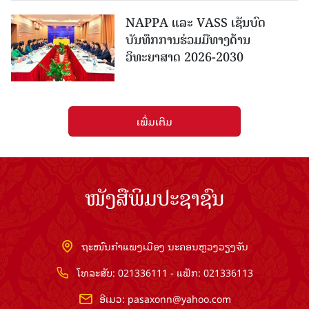
NAPPA ແລະ VASS ເຊັນບົດ
ບັນທຶກການຮ່ວມມືທາງດ້ານ
ວິທະຍາສາດ 2026-2030
ເພີ່ມເຕີມ
ໜັງສືພິມປະຊາຊົນ
ຖະໜົນກຳແພງເມືອງ ນະຄອນຫຼວງວຽງຈັນ
ໂທລະສັບ: 021336111 - ແຟັກ: 021336113
ອີເມວ:
pasaxonn@yahoo.com