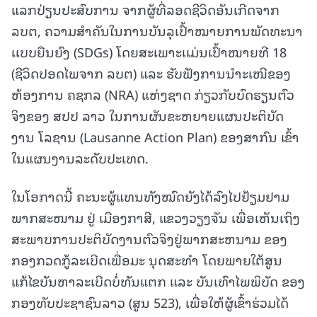
ແລກປ່ຽນປະສົບການ ຈາກຜູ້ທີ່ລອດຊີວິດອັນເກີດຈາກ
ລບຕ, ຄວາມສໍາຄັນໃນການບັນລຸເປົ້າໝາຍການພັດທະນາ
ເເບບຍືນຍົງ (SDGs) ໂດຍສະເພາະເເມ່ນເປົ້າໝາຍທີ 18
(ຊີວິດປອດໄພຈາກ ລບຕ) ແລະ ຮັບຟັງການນຳະເໜີຂອງ
ຫ້ອງການ ຄຊກລ (NRA) ແຫ່ງຊາດ ກ່ຽວກັບບົດຮຽນຕົວ
ຈິງຂອງ ສປປ ລາວ ໃນການຜັນຂະຫຍາຍແຜນປະຕິບັດ
ງານ ໂລຊານ (Lausanne Action Plan) ຂອງສາກົນ ເຂົ້າ
ໃນແຜນງານລະດັບປະເທດ.
ໃນໂອກາດນີ້ ຄະນະຜູ້ແທນທັງໝົດຍັງໄດ້ລົງໄປຢ້ຽມຢາມ
ພາກສະໜາມ ຢູ່ ເມືອງກາສີ, ແຂວງວຽງຈັນ ເພື່ອເຫັນເຖິງ
ສະພາບການປະຕິບັດງານຕົວຈິງຢູ່ພາກສະຫນາມ ຂອງ
ກອງກວດກູ້ລະເບີດເພື່ອມະ ນຸດສະທຳ ໂດຍພາຍໃຕ້ສູນ
ແກ້ໄຂບັນຫາລະເບີດບໍ່ທັນແຕກ ແລະ ບັນເທົາໄພພິບັດ ຂອງ
ກອງທັບປະຊາຊົນລາວ (ສູນ 523), ເພື່ອໃຫ້ຜູ້ເຂົ້າຮ່ວມໄດ້