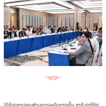
ໄດ້ຈັດກອງປະຊຸມສຳມະນາລະດັບພາກພື້ນ ອາຊີ-ປາຊີຟິກ