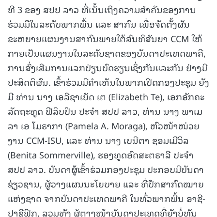
ທີ 3 ຂອງ ສປປ ລາວ ທີ່ເນັ້ນເຖິງຄວາມສໍາຄັນຂອງການ
ຮ່ວມມືໃນລະດັບພາກພື້ນ ແລະ ສາກົນ ເພື່ອຈັດຕັ້ງຜັນ
ຂະຫຍາຍແຜນງານສາກົນພາຍໃຕ້ສົນທິສັນຍາ CCM ໃຫ້
ກາຍເປັນແຜນງານໃນລະດັບຊາດຂອງບັນດາປະເທດພາຄີ,
ການສົ່ງເສີມການແລກປ່ຽນບົດຮຽນເຊິ່ງກັນແລະກັນ ຢ່າງມີ
ປະສິດຕິຜົນ. ເຂົ້າຮ່ວມມີຄໍາເຫັນໃນພາກເປີດກອງປະຊຸມ ຍັງ
ມີ ທ່ານ ນາງ ເອລີຊາເບັດ ເຕ (Elizabeth Te), ເອກອັກຄະ
ລັດຖະທູດ ຟີລິບປິນ ປະຈຳ ສປປ ລາວ, ທ່ານ ນາງ ພາເມ
ລາ ເອ ໂມຣາກາ (Pamela A. Moraga), ຫົວໜ້າໜ່ວຍ
ງານ CCM-ISU, ແລະ ທ່ານ ນາງ ເບນີຕາ ຊອມເມີວິລ
(Benita Sommerville), ຮອງທູດອົດສະຕຣາລີ ປະຈຳ
ສປປ ລາວ. ບັນດາຜູ້ເຂົ້າຮ່ວມກອງປະຊຸມ ປະກອບມີບັນດາ
ຊ່ຽວຊານ, ຜູ້ວາງແຜນນະໂຍບາຍ ແລະ ທີ່ປຶກສາກົດໝາຍ
ແຫ່ງຊາດ ຈາກບັນດາປະເທດພາຄີ ໃນທົ່ວພາກພື້ນ ອາຊີ-
ປາຊີຟິກ, ລວມທັງ ຜູ້ຕາງໜ້າບັນດາປະເທດທີ່ຍັງບໍ່ທັນ