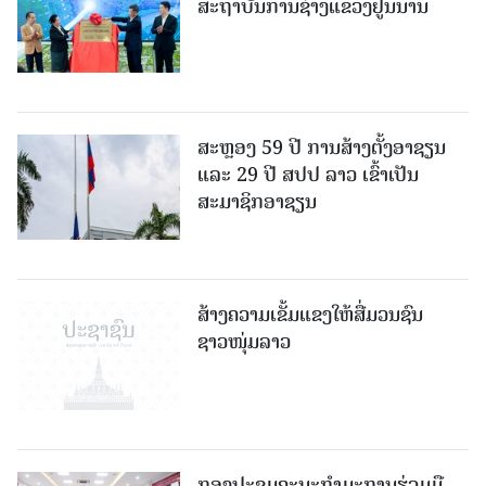
ສະຖາບັນການຊ່າງແຂວງຢູນນານ
ສະຫຼອງ 59 ປີ ການສ້າງຕັ້ງອາຊຽນ
ແລະ 29 ປີ ສປປ ລາວ ເຂົ້າເປັນ
ສະມາຊິກອາຊຽນ
ສ້າງຄວາມເຂັ້ມແຂງໃຫ້ສື່ມວນຊົນ
ຊາວໜຸ່ມລາວ
ກອງປະຊຸມຄະນະກຳມະການຮ່ວມມື