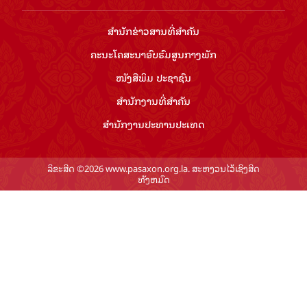
ສຳ​ນັກ​ຂ່າວ​ສານ​ທີ່​ສຳ​ຄັນ​
ຄະນະໂຄສະນາອົບຮົມ​ສູນ​ກາງ​ພັກ
ໜັງສືພິມ ປະ​ຊາ​ຊົນ
ສຳ​ນັກ​ງານ​ທີ່​ສຳ​ຄັນ
ສຳ​ນັກ​ງານ​ປະ​ທານ​ປະ​ເທດ
ລິຂະສິດ ©2026 www.pasaxon.org.la. ສະຫງວນໄວ້ເຊິງສິດ
ທັງຫມົດ