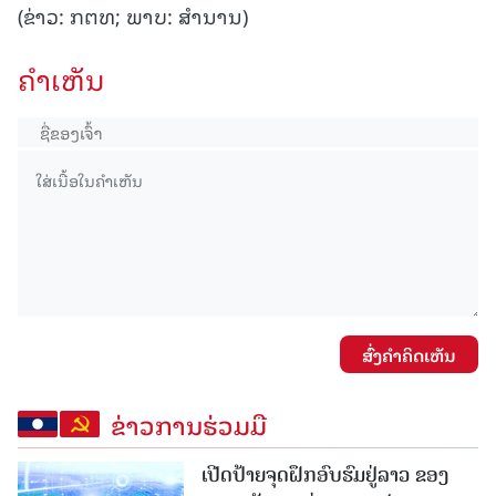
(ຂ່າວ: ກຕທ; ພາບ: ສຳນານ)
ຄໍາເຫັນ
ສົ່ງຄໍາຄິດເຫັນ
ຂ່າວການຮ່ວມມື
ເປີດປ້າຍຈຸດຝຶກອົບຮົມຢູ່ລາວ ຂອງ