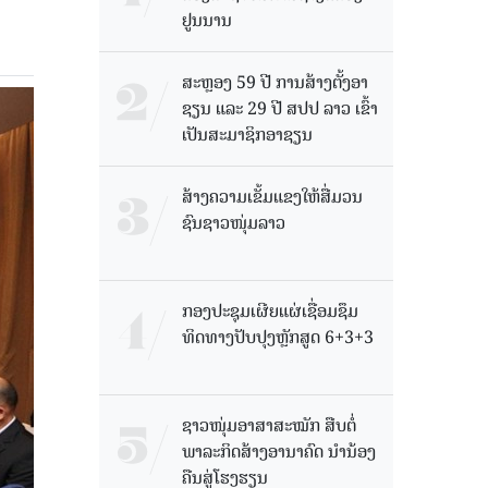
ຢູນນານ
ສະຫຼອງ 59 ປີ ການສ້າງຕັ້ງອາ
ຊຽນ ແລະ 29 ປີ ສປປ ລາວ ເຂົ້າ
ເປັນສະມາຊິກອາຊຽນ
ສ້າງຄວາມເຂັ້ມແຂງໃຫ້ສື່ມວນ
ຊົນຊາວໜຸ່ມລາວ
ກອງປະຊຸມເຜີຍແຜ່ເຊື່ອມຊຶມ
ທິດທາງປັບປຸງຫຼັກສູດ 6+3+3
ຊາວໜຸ່ມອາສາສະໝັກ ສືບຕໍ່
ພາລະກິດສ້າງອານາຄົດ ນໍານ້ອງ
ຄືນສູ່ໂຮງຮຽນ