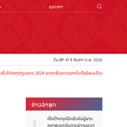
n
ວັນເສົາ ທີ 8 ສິງຫາ ຄ.ສ. 2026
ທ່ຽວລາວ 2024 ປະຊາຊົນລາວທຸກຄົນຈົ່ງພ້ອມເປັນເຈົ້າພາບທີ່ດີ ຕ້ອນຮັບນັກທ
ຂ່າວ​ລ່າ​ສຸດ
ເປີດປ້າຍຈຸດຝຶກອົບຮົມຢູ່ລາວ
ຂອງສະຖາບັນການຊ່າງແຂວງ