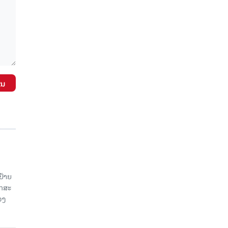
ັນ
ປ້າຍ
ັກສະ
ວງ