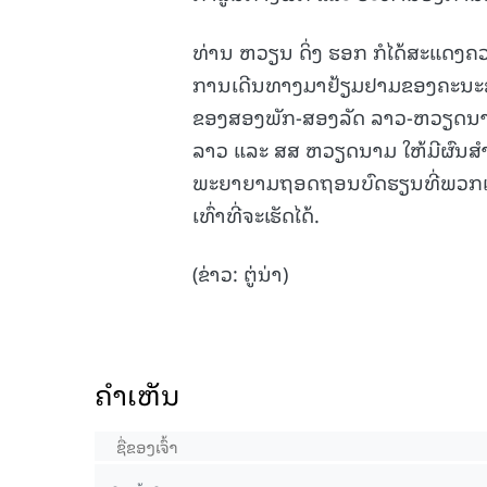
ທ່ານ ຫວຽນ ດິ່ງ ຮອກ ກໍໄດ້ສະແດງຄວາ
ການເດີນທາງມາຢ້ຽມຢາມຂອງຄະນະຊ່ຽວ
ຂອງສອງພັກ-ສອງລັດ ລາວ-ຫວຽດນາມ 
ລາວ ແລະ ສສ ຫວຽດນາມ ໃຫ້ມີຜົນສຳເລັ
ພະຍາຍາມຖອດຖອນບົດຮຽນທີ່ພວກເຮົາມ
ເທົ່າທີ່ຈະເຮັດໄດ້.
(ຂ່າວ: ຕູ່ນ່າ)
ຄໍາເຫັນ