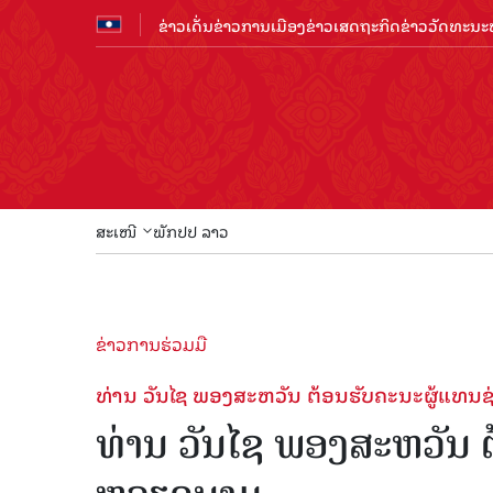
ຂ່າວເດັ່ນ
ຂ່າວການເມືອງ
ຂ່າວເສດຖະກິດ
ຂ່າວວັດທະນະທ
ສະເໜີ
ພັກປປ ລາວ
ຂ່າວການຮ່ວມມື
ທ່ານ ວັນໄຊ ພອງສະຫວັນ ຕ້ອນຮັບຄະນະຜູ້ແທ
ທ່ານ ວັນໄຊ ພອງສະຫວັນ 