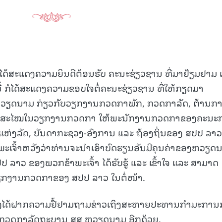
 ໄດ້ສະແດງຄວາມຍິນດີຕ້ອນຮັບ ຄະນະຊ່ຽວຊານ ທີ່ມາຢ້ຽມຢາມ
ອມນີ້ ກໍໄດ້ສະແດງຄວາມຂອບໃຈຕໍ່ຄະນະຊ່ຽວຊານ ທີ່ໃຫ້ກຽດມາ
ວຽດນາມ ກ່ຽວກັບວຽກງານກວດກາພັກ, ກວດກາລັດ, ຕ້ານກ
ນທັນສະໄໝໃນວຽກງານກວດກາ ໃຫ້ພະນັກງານກວດກາຂອງຄະນະ
່ງລັດ, ບັນດາກະຊວງ-ອົງການ ແລະ ຖ້ອງຖິ່ນຂອງ ສປປ ລາວ
 ຂ້າພະເຈົ້າຫວັງວ່າທ່ານຈະນໍາເອົາບົດຮຽນອັນມີຄຸນຄ່າຂອງຫວຽດ
ລາວ ຂອງພວກຂ້າພະເຈົ້າ ໄດ້ຮັບຮູ້ ແລະ ເຂົ້າໃຈ ແລະ ສາມາດ
ວຽກງານກວດກາຂອງ ສປປ ລາວ ໃນຕໍ່ໜ້າ.
ນ ຍັງໄດ້ຝາກຄວາມຢື້ຢາມຖາມຂ່າວເຖິງສະຫາຍປະທານກຳມະກາ
ກວດກາລັດຖະບານ ສສ ຫວຽດນາມ ອີກດ້ວຍ.