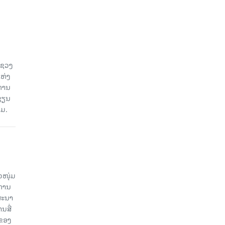
ະຊວງ
ແຫ່ງ
ງການ
ຊຽນ
ວມ.
ວໜຸ່ມ
ະການ
ສະນາ
ນສື່
ບຂອງ