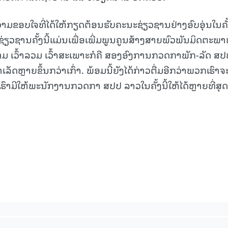
ມຂອບໃຈທີ່ໄດ້ໃຫ້ກຽດຕ້ອນຮັບຄະນະຊ່ຽວຊານຢ່າງອົບອຸ່ນໃນຄັ້ງ
ຊານຄັ້ງນີ້ແມ່ນເພື່ອເພີ່ມພູນຄູນສ້າງສາຍພົວພັນມິດຕະພາ
ເວົ້າລວມ ເວົ້າສະເພາະກໍຄື ສອງອົງການກວດກາພັກ-ລັດ ສປ
ດຫຼາຍຂຶ້ນກວ່າເກົ່າ. ພ້ອມນີ້ຍັງໄດ້ກ່າວຕື່ມອີກວ່າພວກເຮົາຈ
ີໃຫ້ພະນັກງານກວດກາ ສປປ ລາວໃນຄັ້ງນີ້ໃຫ້ໄດ້ຫຼາຍທີ່ສຸດ