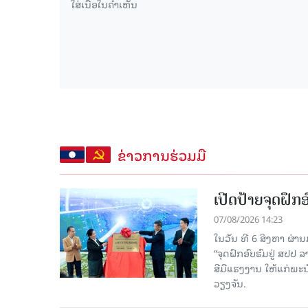
ຂ່າວການຮ່ວມມື
ເປີດປ້າຍຈຸດຝຶ
07/08/2026 14:23
ໃນວັນ ທີ 6 ສິງຫາ ຜ່າ
“ຈຸດຝຶກອົບຮົມຢູ່ ສປປ
ສີມືແຮງງານ ໃຫ້ແກ່ພ
ວຽງຈັນ.