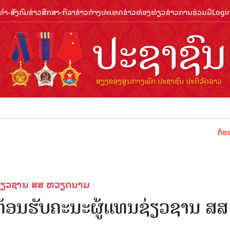
ຳ-ສັງຄົມ
ຂ່າວສືກສາ-ກິລາ
ຂ່າວຕ່າງປະເທດ
ຂ່າວທ່ອງທ່ຽວ
ຂ່າວການຮ່ວມມື
Logi
ຕ້ອນຮັບປີທ່ອງ
ນຊ່ຽວຊານ ສສ ຫວຽດນາມ
ຕ້ອນຮັບຄະນະຜູ້ແທນຊ່ຽວຊານ ສສ