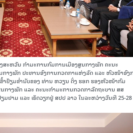
 ພອງສະຫວັນ ກຳມະການກົມການເມືອງສູນກາງພັກ ຄະນະ
ນກາງພັກ ປະທານອົງການກວດກາແຫ່ງລັດ ແລະ ຫົວໜ້າອົງ
ຂົ້າຢ້ຽມຂໍ່ານັບຂອງ ທ່ານ ຫວຽນ ດິ່ງ ຮອກ ຮອງຫົວໜ້າກົມ
ສູນກາງພັກ ແລະ ຄະນະກຳມະການກວດກາລັດຖະບານ ສສ
ມຢາມ ແລະ ເຮັດວຽກຢູ່ ສປປ ລາວ ໃນລະຫວ່າງວັນທີ 25-28