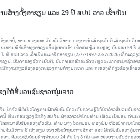
ານສ້າງຕັ້ງອາຊຽນ ແລະ 29 ປີ ສປປ ລາວ ເຂົ້າເປັນ
7 ສິງຫານີ້, ທ່ານ ທອງສະຫວັນ ພົມວິຫານ ຮອງນາຍົກລັດຖະມົນຕີ ລັດຖະມົນຕີກ
ະທານພິທີເອົາທຸງອາຊຽນຂຶ້ນສູ່ຍອດເສົາ ເພື່ອສະເຫຼີມ ສະຫຼອງ ຄົບຮອບ 59 ປີ 
 ປີ ທີ່ ສປປ ລາວ ເຂົ້າເປັນສະມາຊິກອາຊຽນ (23/7/1997-23/7/2026) ທີ່ກະຊວ
ົມອາຊຽນ, ບັນດາຮອງລັດຖະມົນຕີ, ບັນດາເອກອັກຄະລັດຖະທູດປະເທດສະມາຊິກອາ
ະນັກງານກ່ຽວຂ້ອງຂອງກະຊວງການຕ່າງປະເທດ ແລະ ກະຊວງທີ່ກ່ຽວຂ້ອງເຂົ້າຮ່
ແຂງໃຫ້ສື່ມວນຊົນຊາວໜຸ່ມລາວ
ນ ໄດ້ຈັດພິທີເປີດໂຄງການຝຶກອົບຮົມຍົກລະດັບຄວາມຮູ້ໃຫ້ນັກຂ່າວສື່ມວນຊົນຊາ
ງຫານີ້ ທີ່ນະຄອນຫຼວງປັກກິ່ງ ສປ ຈີນ ຝ່າຍລາວນໍາໂດຍທ່ານ ເພັດມະນີພອນ ກຳມ
ໂຄສະນາອົບຮົມແຂວງຫົວພັນ, ທ່ານ ນາງ ວິລະພອນ ທອງພິມ ຫົວໜ້າຄະນະໂຄ
ຝ່າຍຈີນມີທ່ານ ລີ ເຮິງທຽນ ຮອງຫົວໜ້າສູນການສຶກສາ ແລະ ຝຶກອົບຮົມຂອງກຸ່ມກາ
ຂວງ, ສື່ມວນຊົນອ້ອມຂ້າງຈຳນວນ 24 ຄົນ ຍິງ 8 ຄົນ ແລະ ໜ່ວຍງານຮັບຜິດຊອ