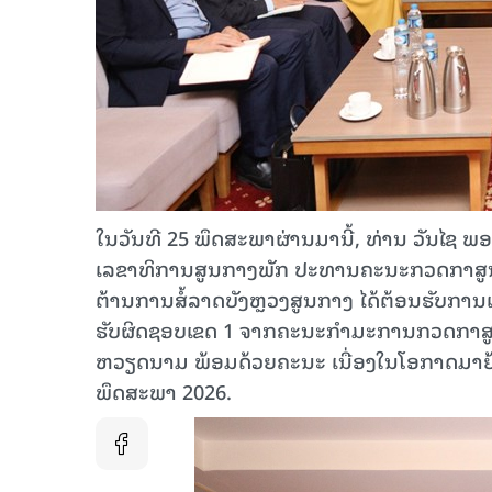
ໃນວັນທີ 25 ພຶດສະພາຜ່ານມານີ້, ທ່ານ ວັນໄຊ
ເລຂາທິການສູນກາງພັກ ປະທານຄະນະກວດກາສູ
ຕ້ານການສໍ້ລາດບັງຫຼວງສູນກາງ ໄດ້ຕ້ອນຮັບການເ
ຮັບຜິດຊອບເຂດ 1 ຈາກຄະນະກຳມະການກວດກາ
ຫວຽດນາມ ພ້ອມດ້ວຍຄະນະ ເນື່ອງໃນໂອກາດມາຢ້ຽ
ພຶດສະພາ 2026.