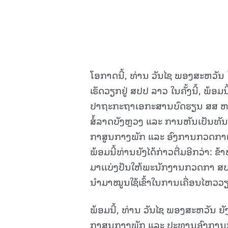
ໂອກາດນີ້, ທ່ານ ວັນໄຊ ພອງສະຫວັນ
ເຮັດວຽກຢູ່ ສປປ ລາວ ໃນຄັ້ງນີ້, ພ້
ປາຖະກະຖາເອກະສານບົດຮຽນ ສສ ຫ
ສໍ້ລາດບັງຫຼວງ ແລະ ການຫັນເປັ
ກາສູນກາງພັກ ແລະ ອົງການກວດກາແຫ
ພ້ອມນີ້ທ່ານຍັງໄດ້ກ່າວຕື່ມອີກວ່າ:
ມາເເບ່ງປັນໃຫ້ພະນັກງານກວດກາ ສປປ 
ນຳມາໝູນໃຊ້ເຂົ້າໃນການເຄື່ອນໄຫວ
ພ້ອມນີ້, ທ່ານ ວັນໄຊ ພອງສະຫວັ
ກາສູນກາງພັກ ແລະ ປະທານອົງການ