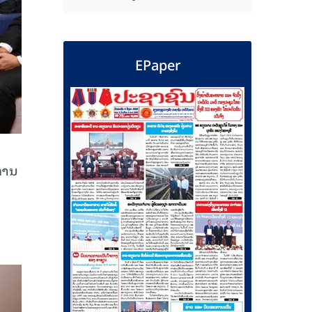
EPaper
ການ