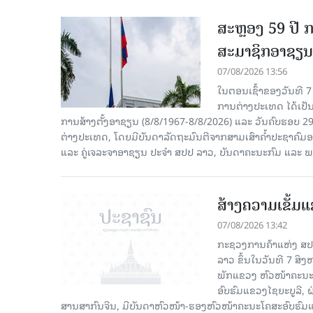
ສະຫຼອງ 59 ປີ ກ
ສະມາຊິກອາຊຽນ
07/08/2026 13:56
ໃນຕອນເຊົ້າຂອງວັນທີ 
ການຕ່າງປະເທດ ໄດ້ເປັນປ
ການສ້າງຕັ້ງອາຊຽນ (8/8/1967-8/8/2026) ແລະ ວັນຄົບຮອບ 29
ຕ່າງປະເທດ, ໂດຍມີບັນດາລັດຖະມົນຕີຈາກສາມເສົາຄໍ້າປະຊາຄ
ແລະ ຄູ່ເຈລະຈາອາຊຽນ ປະຈຳ ສປປ ລາວ, ບັນດາຄະນະກົມ ແລະ ພ
ສ້າງຄວາມເຂັ້ມ
07/08/2026 13:42
ກະຊວງການຄ້າແຫ່ງ ສປຈີ
ລາວ ຂຶ້ນໃນວັນທີ 7 ສິ
ພັກແຂວງ ຫົວໜ້າຄະນະ
ອົບຮົມແຂວງໄຊຍະບູລີ, 
ສານສາກົນຈີນ, ມີບັນດາຫົວໜ້າ-ຮອງຫົວໜ້າຄະນະໂຄສະອົບຮົມແ