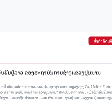
ສົ່ງຄໍາຄິດເຫ
ກອົບຮົມຢູ່ລາວ ຂອງສະຖາບັນການຊ່າງແຂວງຢູນນານ
ນມານີ້ ທີ່ເຂດພັດທະນາກວມລວມໄຊເຊດຖາ ນະຄອນຫຼວງວຽງຈັນ, ໄດ້ຈັດພິທີເປີດ
 ລາວ ຂອງສະຖາບັນການຊ່າງແຂວງຢູນນານ” ຢ່າງເປັນທາງການ , ເພື່ອຝຶກອົບຮົມທ
ະນັກງານ, ສະມາຊິກກຳມະບານ ແລະ ກຳມະກອນ-ຊາວຜູ້ອອກແຮງງານ ຢູ່ນະຄອນຫຼ