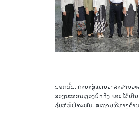
ນອກນັ້ນ, ຄະນະຜູ້ແທນວາລະສານອະ
ຂອງນະຄອນຫຼວງປັກກິ່ງ ແລະ ໄດ້ເດີນທ
ຊົມຫໍພິພິທະພັນ, ສະຖານທີ່ທາງດ້າ