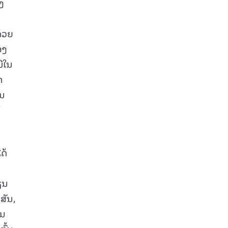
ງ
້ວຍ
ອງ
ືໃນ
າ
້ນ
້
ດ້
ຽນ
ສັນ,
ານ