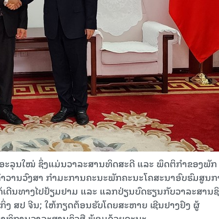
ານອະລຸນໃໝ່ ຊຶ່ງແມ່ນວາລະສານທິດສະດີ ແລະ ພຶດຕິກຳຂອງພັກ
 ຄໍາວານວົງສາ ກຳມະການຄະນະພັກຄະນະໂຄສະນາອົບຮົມສູນກ
້ເດີນທາງໄປຢ້ຽມຢາມ ແລະ ແລກປ່ຽນບົດຮຽນກັບວາລະສານຊິ
່ງ ສປ ຈີນ; ໃຫ້ກຽດຕ້ອນຮັບໂດຍສະຫາຍ ເຊີນຢາງຢົງ ຜູ້
ນາທິການວາລະສານຊິວສື ພ້ອມດ້ວຍຄະນະ.