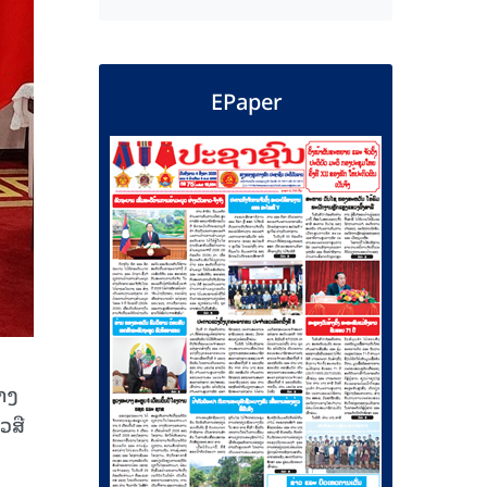
EPaper
າງ
ວສື