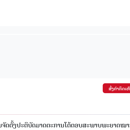
ສົ່ງຄໍາຄິດເຫ
ນຈັດຕັ້ງປະຕິບັດມາດຕະການໂຕ້ຕອບສະພາບພະຍາດໝ