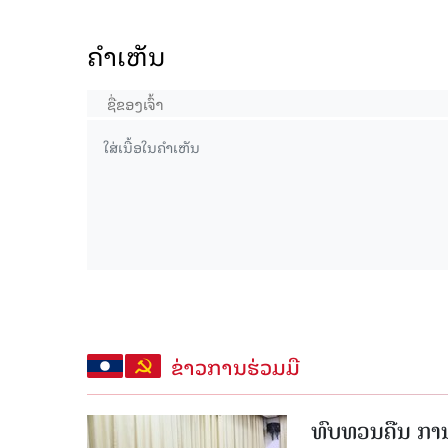
ຄໍາເຫັນ
ຂ່າວການຮ່ວມມື
ທົບທວນຄືນ ກາ