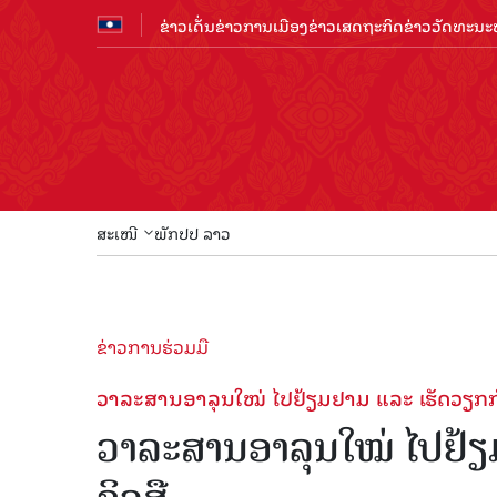
ຂ່າວເດັ່ນ
ຂ່າວການເມືອງ
ຂ່າວເສດຖະກິດ
ຂ່າວວັດທະນະທ
ສະເໜີ
ພັກປປ ລາວ
ຂ່າວການຮ່ວມມື
ວາລະສານອາລຸນໃໝ່ ໄປຢ້ຽມຢາມ ແລະ ເຮັດວຽກກ
ວາລະສານອາລຸນໃໝ່ ໄປຢ້