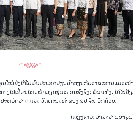
ລຸນໃໝ່ຍັງໄດ້ໄປພົບປະແລກປ່ຽນບົດຮຽນກັບວາລະສານແນວໜ້
າງໄປເຄື່ອນໄຫວເຮັດວຽກຢູ່ນະຄອນຊົງຊິງ; ພ້ອມທັງ, ໄດ້ໄປຢ້
ນປະຫວັດສາດ ແລະ ວັດທະນະທໍາຂອງ ສປ ຈີນ ອີກດ້ວຍ.
(ແຫຼ່ງຂ່າວ: ວາລະສານອາລຸນ