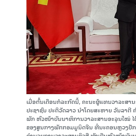
ເມື່ອຕົ້ນເດືອນກໍລະກົດນີ້, ຄະນະຜູ້ແທນວາລະສ
ປະຊາຊົນ ປະຕິວັດລາວ ນໍາໂດຍສະຫາຍ ວັນລາຕີ
ພັກ ຫົວໜ້າບັນນາທິການວາລະສານອະລຸນໃໝ່ ໄດ
ຂອງສູນກາງພັກກອມມູນິດຈີນ ທີ່ນະຄອນຫຼວງປັກກິ
ອຳນວຍການວາລະສານຊິວສື ທັງເປັນຫົວໜ້າບັນ