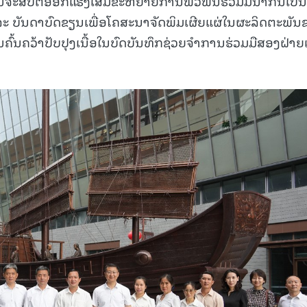
ຢັນຈະສືບຕໍ່ອອກແຮງເສີມຂະຫຍາຍການພົວພັນຮ່ວມມືນໍາກັນເປັນ
 ແລະ ບັນດາບົດຂຽນເພື່ອໂຄສະນາຈັດພິມເຜີຍແຜ່ໃນຜະລິດຕະພັນ
ຄົ້ນຄວ້າປັບປຸງເນື້ອໃນບົດບັນທຶກຊ່ວຍຈໍາການຮ່ວມມືສອງຝ່າຍເ