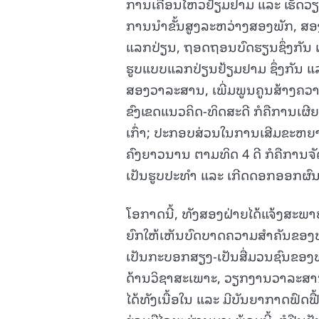
ການເຄື່ອນໄຫວຢ້ຽມຢາມ ແລະ ເຮັດວຽກ
ການນໍາຂັ້ນສູງລະຫວ່າງສອງພັກ, ສອງ
ແລກປ່ຽນ, ຖອດຖອນບົດຮຽນຊຶ່ງກັນ 
ຮູບແບບແລກປ່ຽນຢ້ຽມຢາມ ຊຶ່ງກັນ ແລະ
ສອງວາລະສານ, ເພີ່ມພູນຄູນສ້າງຄວາ
ຂົງເຂດແນວຄິດ-ທິດສະດີ ກໍຄືການເຜີ
ເກົ່າ; ປະກອບສ່ວນໃນການເສີມຂະຫຍາຍ
ຄົງຍາວນານ ຕາມທິດ 4 ດີ ກໍຄືການຈັ
ເປັນຮູບປະທໍາ ແລະ ເກີດດອກອອກຜົນ
ໂອກາດນີ້, ທັງສອງຝ່າຍໄດ້ແຈ້ງສະພາ
ຍົກໃຫ້ເຫັນບົດບາດຄວາມສຳຄັນຂອງທ
ເປັນກະບອກສຽງ-ເປັນສື່ມວນຊົນຂອງພ
ດ້ານວິຊາສະເພາະ, ວຽກງານວາລະສານກໍຄ
ໄດ້ທັງເນື້ອໃນ ແລະ ມີບັນຍາກາດຟົ