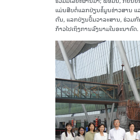
ຮ່ວມມືໄລຍະຜ່ານມາ; ພ້ອມນີ້, ກໍຢືນ
ແມ່ນສືບຕໍ່ແລກປ່ຽນຂໍ້ມູນຂ່າວສານ
ຕົນ, ແລກປ່ຽນປຶ້ມວາລະສານ, ຮ່ວມກັນ
ກ້າວໄປເຖິງການລົງນາມໃນອະນາຄົດ.