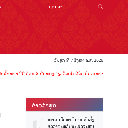
n
ວັນສຸກ ທີ 7 ສິງຫາ ຄ.ສ. 2026
ີ່ດີ ຕ້ອນຮັບນັກທ່ອງທ່ຽວດ້ວຍໄມຕີຈິດ ມິດຕະພາບອັນດູດດື່ມ !
ຂ່າວ​ລ່າ​ສຸດ
ນ
ພະແນກໂຍທາທິການ-ຂົນສົ່ງ
ແຂວງສະຫວັນນະເຂດສະຫຼຸບ