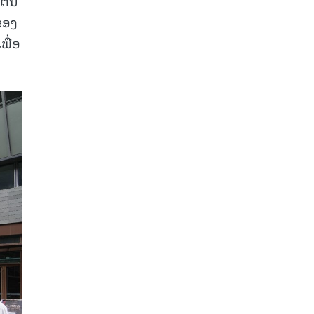
ຕົ້ນ
ຂອງ
ພື່ອ