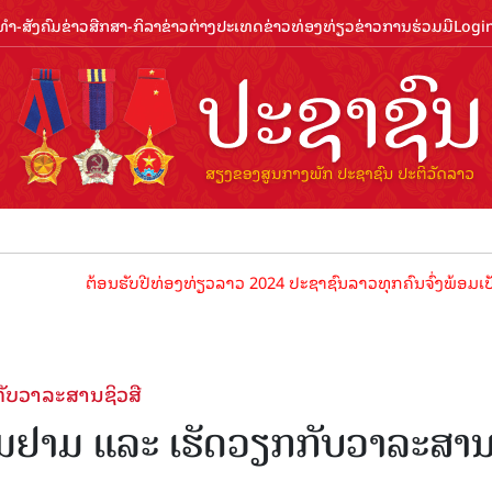
ຳ-ສັງຄົມ
ຂ່າວສືກສາ-ກິລາ
ຂ່າວຕ່າງປະເທດ
ຂ່າວທ່ອງທ່ຽວ
ຂ່າວການຮ່ວມມື
Logi
ຕ້ອນຮັບປີທ່ອງທ່ຽວລາວ 2024 ປະຊາຊົນລາວທຸກຄົນຈົ່ງພ້ອມເປັນເຈົ້າພາບທ
ັບວາລະສານຊິວສື
ຽມຢາມ ແລະ ເຮັດວຽກກັບວາລະສາ