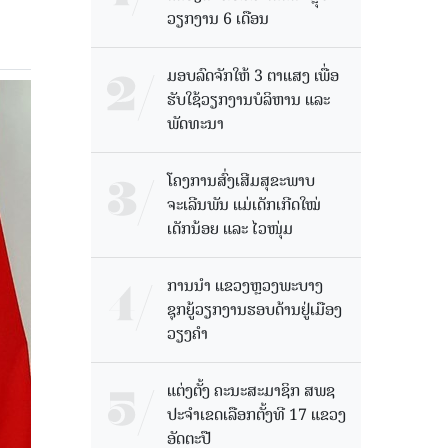
ວຽກງານ 6 ເດືອນ
ມອບລົດຈັກໃຫ້ 3 ຕາແສງ ເພື່ອ
ຮັບໃຊ້ວຽກງານບໍລິຫານ ແລະ
ພັດທະນາ
ໂຄງການສົ່ງເສີມສຸຂະພາບ
ຈະເລີນພັນ ແມ່ເດັກເກີດໃໝ່
ເດັກນ້ອຍ ແລະ ໄວໜຸ່ມ
ການນຳ ແຂວງຫຼວງພະບາງ
ຊຸກຍູ້ວຽກງານຮອບດ້ານຢູ່ເມືອງ
ວຽງຄໍາ
ແຕ່ງຕັ້ງ ຄະນະສະມາຊິກ ສພຊ
ປະຈຳເຂດເລືອກຕັ້ງທີ 17 ແຂວງ
ອັດຕະປື