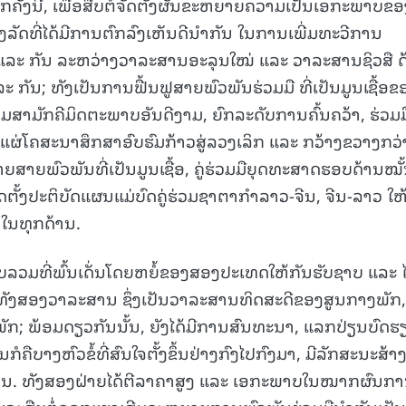
ຄັ້ງນີ້, ເພື່ອສືບຕໍ່ຈັດຕັ້ງຜັນຂະຫຍາຍຄວາມເປັນເອກະພາບຂອ
ລັດທີ່ໄດ້ມີການຕົກລົງເຫັນດີນໍາກັນ ໃນການເພີ່ມທະວີການ
ແລະ ກັນ ລະຫວ່າງວາລະສານອະລຸນໃໝ່ ແລະ ວາລະສານຊິວສື ດ
 ກັນ; ທັງເປັນການຟື້ນຟູສາຍພົວພັນຮ່ວມມື ທີ່ເປັນມູນເຊື້ອຂ
ມສາມັກຄີມິດຕະພາບອັນດີງາມ, ຍົກລະດັບການຄົ້ນຄວ້າ, ຮ່ວມມ
ຍແຜ່ໂຄສະນາສຶກສາອົບຮົມກ້າວສູ່ລວງເລິກ ແລະ ກວ້າງຂວາງກວ່
ສາຍພົວພັນທີ່ເປັນມູນເຊື້ອ, ຄູ່ຮ່ວມມືຍຸດທະສາດຮອບດ້ານໝັ
ດຕັ້ງປະຕິບັດແຜນແມ່ບົດຄູ່ຮ່ວມຊາຕາກຳລາວ-ຈີນ, ຈີນ-ລາວ ໃຫ
ໃນທຸກດ້ານ.
ບລວມທີ່ພົ້ນເດັ່ນໂດຍຫຍໍ້ຂອງສອງປະເທດໃຫ້ກັນຮັບຊາບ ແລະ ໄ
ັງສອງວາລະສານ ຊຶ່ງເປັນວາລະສານທິດສະດີຂອງສູນກາງພັກ,
ັກ; ພ້ອມດຽວກັນນັ້ນ, ຍັງໄດ້ມີການສົນທະນາ, ແລກປ່ຽນບົດຮ
ືບາງຫົວຂໍ້ທີ່ສົນໃຈຕັ້ງຂຶ້ນຢ່າງກົງໄປກົງມາ, ມີລັກສະນະສ້າງ
ດຟື້ນ. ທັງສອງຝ່າຍໄດ້ຕີລາຄາສູງ ແລະ ເອກະພາບໃນໝາກຜົນກ