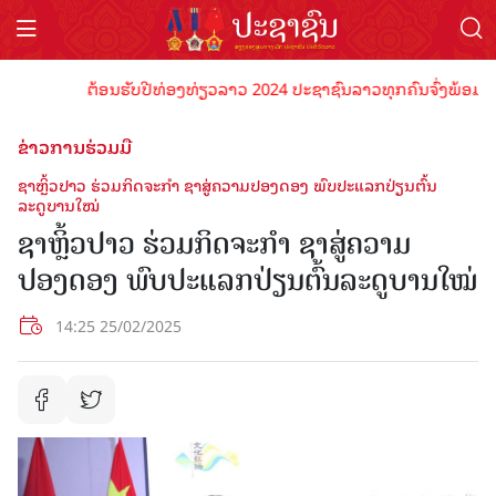
ຕ້ອນຮັບປີທ່ອງທ່ຽວລາວ 2024 ປະຊາຊົນລາວທຸກຄົນຈົ່ງພ້ອມເປັນເຈົ
ຂ່າວການຮ່ວມມື
ຊາຫຼິ້ວປາວ ຮ່ວມກິດຈະກໍາ ຊາສູ່ຄວາມປອງດອງ ພົບປະແລກປ່ຽນຕົ້ນ
ລະດູບານໃໝ່
ຊາຫຼິ້ວປາວ ຮ່ວມກິດຈະກໍາ ຊາສູ່ຄວາມ
ປອງດອງ ພົບປະແລກປ່ຽນຕົ້ນລະດູບານໃໝ່
14:25 25/02/2025