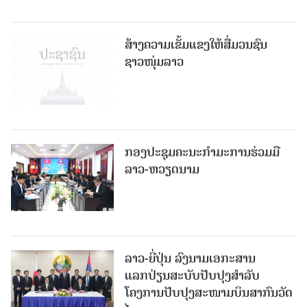
ສ້າງຄວາມເຂັ້ມແຂງໃຫ້ສື່ມວນຊົນ
ຊາວໜຸ່ມລາວ
ກອງປະຊຸມຄະນະກຳມະການຮ່ວມມື
ລາວ-ຫວຽດນາມ
ລາວ-ຍີ່ປຸ່ນ ລົງນາມເອກະສານ
ແລກປ່ຽນສະບັບປັບປຸງສໍາລັບ
ໂຄງການປັບປຸງສະໜາມບິນສາກົນວັດ