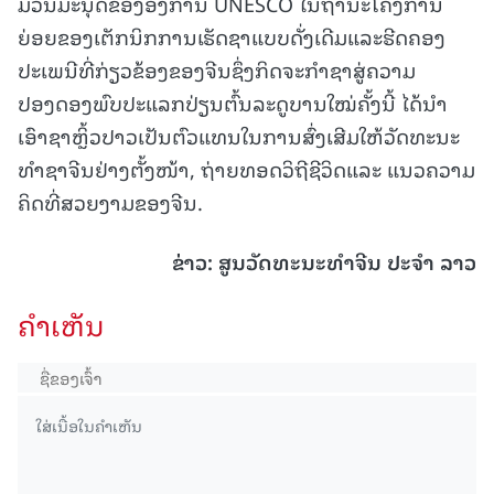
ມວນມະນຸດຂອງອົງການ UNESCO ໃນຖານະໂຄງການ
ຍ່ອຍຂອງເຕັກນິກການເຮັດຊາແບບດັ່ງເດີມແລະຮີດຄອງ
ປະເພນີທີ່ກ່ຽວຂ້ອງຂອງຈີນຊຶ່ງກິດຈະກໍາຊາສູ່ຄວາມ
ປອງດອງພົບປະແລກປ່ຽນຕົ້ນລະດູບານໃໝ່ຄັ້ງນີ້ ໄດ້ນໍາ
ເອົາຊາຫຼິ້ວປາວເປັນຕົວແທນໃນການສົ່ງເສີມໃຫ້ວັດທະນະ
ທໍາຊາຈີນຢ່າງຕັ້ງໜ້າ, ຖ່າຍທອດວິຖີຊີວິດແລະ ແນວຄວາມ
ຄິດທີ່ສວຍງາມຂອງຈີນ.
ຂ່າວ
:
ສູນວັດທະນະທໍາຈີນ ປະຈໍາ ລາວ
ຄໍາເຫັນ