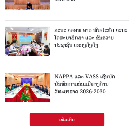
ຄະນະ ຄອສພ ລາວ ພົບປະກັບ ຄະນະ
ໂຄສະນາສຶກສາ ແລະ ຂົນຂວາຍ
ປະຊາຊົນ ແຂວງນິງບິງ
NAPPA ແລະ VASS ເຊັນບົດ
ບັນທຶກການຮ່ວມມືທາງດ້ານ
ວິທະຍາສາດ 2026-2030
ເພີ່ມເຕີມ