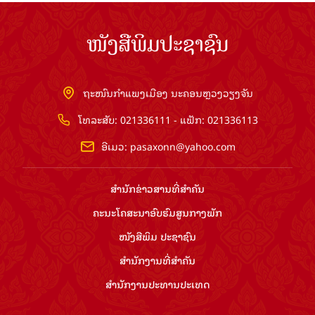
ໜັງສືພິມປະຊາຊົນ
ຖະໜົນກຳແພງເມືອງ ນະຄອນຫຼວງວຽງຈັນ
ໂທລະສັບ: 021336111 - ແຟັກ: 021336113
ອີເມວ:
pasaxonn@yahoo.com
ສຳ​ນັກ​ຂ່າວ​ສານ​ທີ່​ສຳ​ຄັນ​
ຄະນະໂຄສະນາອົບຮົມ​ສູນ​ກາງ​ພັກ
ໜັງສືພິມ ປະ​ຊາ​ຊົນ
ສຳ​ນັກ​ງານ​ທີ່​ສຳ​ຄັນ
ສຳ​ນັກ​ງານ​ປະ​ທານ​ປະ​ເທດ