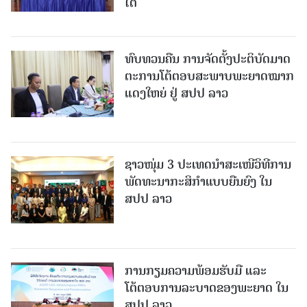
ໄຕ
ທົບທວນຄືນ ການຈັດຕັ້ງປະຕິບັດມາດ
ຕະການໂຕ້ຕອບສະພາບພະຍາດໝາກ
ແດງໃຫຍ່ ຢູ່ ສປປ ລາວ
ຊາວໜຸ່ມ 3 ປະເທດນຳສະເໜີວິທີການ
ພັດທະນາກະສິກຳແບບຍືນຍົງ ໃນ
ສປປ ລາວ
ການກຽມຄວາມພ້ອມຮັບມື ແລະ
ໂຕ້ຕອບການລະບາດຂອງພະຍາດ ໃນ
ສປປ ລາວ