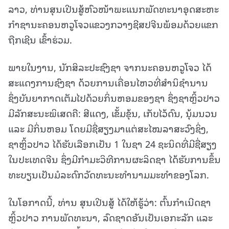
ລາວ, ທ່ານສຸນເປີນສູ້ຫົວໜ້າພະແນກພັດທະນາອຸດສະຫະ
ກໍາຊານະຄອນຫວູໂຈວແຂວງກວາງຊີສປຈີນພ້ອມດ້ວຍແຂກ
ຖືກເຊີນ ເຂົ້າຮ່ວມ.
ພາຍໃນງານ, ນັກສິລະປະຊົງຊາ ຈາກນະຄອນຫວູໂຈວ ໄດ້
ສະແດງການຊົງຊາ ດ້ວຍການເຄື່ອນໄຫວທີ່ສໍານິຊໍານານ
ຊຶ່ງບັນຍາກາດເຕັມໄປດ້ວຍກິ່ນຫອມຂອງຊາ ຊຶ່ງຊາຫຼິ້ວປາວ
ມີລັກສະນະພິເສດຄື: ສີແດງ, ເຂັ້ມຂຸ້ນ, ເກັບໄວ້ດົນ, ນຸ້ມນວນ
ແລະ ມີກິ່ນຫອມ ໂດຍມີຊື່ສຽງມາແຕ່ສະໄໝລາສະວົງຊິ່ງ,
ຊາຫຼິ້ວປາວ ໄດ້ຮັບເລືອກເປັນ 1 ໃນຊາ 24 ຊະນິດທີ່ມີຊື່ສຽງ
ໃນປະເທດຈີນ ຊຶ່ງມີກໍາມະວິທີການຜະລິດຊາ ໄດ້ຮັບການຂຶ້ນ
ທະບຽນເປັນມໍລະດົກວັດທະນະທໍານາມມະທໍາຂອງໂລກ.
ໃນໂອກາດນີ້, ທ່ານ ສຸນເປີນສູ້ ໄດ້ໃຫ້ຮູ້ວ່າ: ຕົ້ນກໍາເນີດຊາ
ຫຼິ້ວປາວ ການພັດທະນາ, ລົດຊາດອັນເປັນເອກະລັກ ແລະ