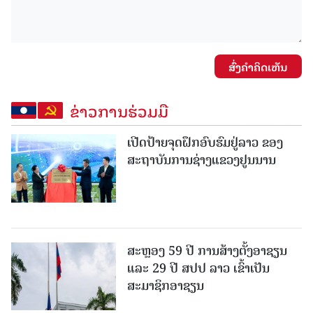
ສົ່ງຄໍາຄິດເຫັນ
ຂ່າວການຮ່ວມມື
ເປີດປ້າຍຈຸດຝຶກອົບຮົມຢູ່ລາວ ຂອງ
ສະຖາບັນການຊ່າງແຂວງຢູນນານ
ສະຫຼອງ 59 ປີ ການສ້າງຕັ້ງອາຊຽນ
ແລະ 29 ປີ ສປປ ລາວ ເຂົ້າເປັນ
ສະມາຊິກອາຊຽນ