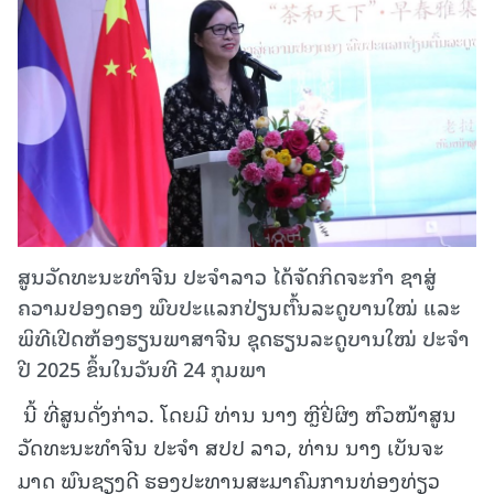
ສູນວັດທະນະທຳຈີນ ປະຈຳລາວ ໄດ້ຈັດກິດຈະກໍາ ຊາສູ່
ຄວາມປອງດອງ ພົບປະແລກປ່ຽນຕົ້ນລະດູບານໃໝ່ ແລະ
ພິທີເປີດຫ້ອງຮຽນພາສາຈີນ ຊຸດຮຽນລະດູບານໃໝ່ ປະຈໍາ
ປີ 2025 ຂຶ້ນໃນວັນທີ 24 ກຸມພາ
ນີ້ ທີ່ສູນດັ່ງກ່າວ. ໂດຍມີ ທ່ານ ນາງ ຫຼີຢີ່ຜິງ ຫົວໜ້າສູນ
ວັດທະນະທໍາຈີນ ປະຈໍາ ສປປ ລາວ, ທ່ານ ນາງ ເບັນຈະ
ມາດ ພົນຊຽງດີ ຮອງປະທານສະມາຄົມການທ່ອງທ່ຽວ