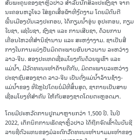
ສັບພະຄຸນຂອງຊາຫຼິ້ວປາວ ສໍາລັບນັກສິລະປະຊົງຊາ ຈາກ
ນະຄອນຫວູໂຈວ ໃສ່ຊຸດເສື້ອຜ້າທີ່ງົດງາມ ໂດຍມີດົນຕີ
ພື້ນເມືອງບັນເລງປະກອບ, ໄດ້ກຽມນໍ້າອຸ່ນ ອຸປະກອນ, ກຽມ
ໃບຊາ, ແຊ່ໃບຊາ, ຊົງຊາ ແລະ ການເສີບຊາ, ດ້ວຍການ
ເຄື່ອນໄຫວທີ່ສໍານິຊໍານານ ແລະ ສະຫງ່າງາມ. ຊາເປັນສື່
ກາງໃນການແບ່ງປັນມິດຕະພາບອັນຍາວນານ ລະຫວ່າງ
ລາວ-ຈີນ. ສອງປະເທດເຊື່ອມໂຍງກັນດ້ວຍພູເຂົາ ແລະ
ແມ່ນໍ້າ, ມີວັດທະນະທໍາຄ້າຍຄືກັນ, ມິດຕະພາບລະຫວ່າງ
ປະຊາຊົນສອງຊາດ ລາວ-ຈີນ ເປັນດັ່ງແມ່ນໍ້າລ້ານຊ້າງ-
ແມ່ນໍ້າຂອງ ທີ່ໄຫຼໄປໂດຍບໍ່ມີທີ່ສິ້ນສຸດ, ຊາກາຍເປັນສາຍ
ເຊື່ອມໂຍງທີ່ສໍາຄັນ ໃຫ້ກັບສອງຊາດໂດຍຕະຫຼອດມາ.
ໂດຍມີປະຫວັດການປູກມາຫຼາຍກວ່າ 1,500 ປີ. ໃນປີ
2022, ເຕັກນິກການເຮັດຊາຫຼິ້ວປາວ ໄດ້ຖືກຈັດເຂົ້າໃນບັນຊີ
ລາຍຊື່ຕົວແທນຂອງມໍລະດົກວັັັດທະນະທໍານາມມະທໍາຂອງ