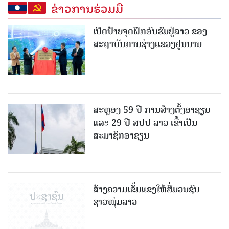
ຂ່າວການຮ່ວມມື
ເປີດປ້າຍຈຸດຝຶກອົບຮົມຢູ່ລາວ ຂອງ
ສະຖາບັນການຊ່າງແຂວງຢູນນານ
ສະຫຼອງ 59 ປີ ການສ້າງຕັ້ງອາຊຽນ
ແລະ 29 ປີ ສປປ ລາວ ເຂົ້າເປັນ
ສະມາຊິກອາຊຽນ
ສ້າງຄວາມເຂັ້ມແຂງໃຫ້ສື່ມວນຊົນ
ຊາວໜຸ່ມລາວ