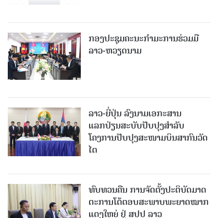
ກອງປະຊຸມຄະນະກຳມະການຮ່ວມມື
ລາວ-ຫວຽດນາມ
ລາວ-ຍີ່ປຸ່ນ ລົງນາມເອກະສານ
ແລກປ່ຽນສະບັບປັບປຸງສໍາລັບ
ໂຄງການປັບປຸງສະໜາມບິນສາກົນວັດ
ໄຕ
ທົບທວນຄືນ ການຈັດຕັ້ງປະຕິບັດມາດ
ຕະການໂຕ້ຕອບສະພາບພະຍາດໝາກ
ແດງໃຫຍ່ ຢູ່ ສປປ ລາວ