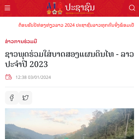
ຕ້ອນຮັບປີທ່ອງທ່ຽວລາວ 2024 ປະຊາຊົນລາວທຸກຄົນຈົ່ງພ້ອມເປັນເຈົ້າພ
ຂ່າວການຮ່ວມມື
ຊາວພຸດຮ່ວມໃສ່ບາດສອງແຜນດິນໄທ - ລາວ
ປະຈຳປີ 2023
12:38 03/01/2024