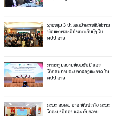
ຊາວໜຸ່ມ 3 ປະເທດນຳສະເໜີວິທີການ
ພັດທະນາກະສິກຳແບບຍືນຍົງ ໃນ
ສປປ ລາວ
ການກຽມຄວາມພ້ອມຮັບມື ແລະ
ໂຕ້ຕອບການລະບາດຂອງພະຍາດ ໃນ
ສປປ ລາວ
ຄະນະ ຄອສພ ລາວ ພົບປະກັບ ຄະນະ
ໂຄສະນາສຶກສາ ແລະ ຂົນຂວາຍ