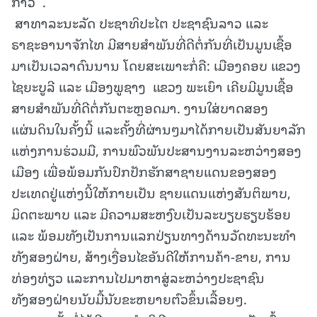
ກ່າວ .
ສາທາລະນະລັດ ປະຊາທິປະໄຕ ປະຊາຊົນລາວ ແລະ
ຣາຊະອານາຈັກໄທ ມີສາຍສໍາພັນທີ່ດີຕໍ່ກັນທີ່ເປັນມູນເຊື້ອ
ມາເປັນເວລາດົນນານ ໂດຍສະເພາະກໍ່ຄື: ເມືອງຄອບ ແຂວງ
ໄຊຍະບູລີ ແລະ ເມືອງພູຊາງ ແຂວງ ພະເຍົາ ເຄີຍມີມູນເຊື້ອ
ສາຍສໍາພັນທີ່ດີຕໍ່ກັນຕະຫຼອດມາ. ງານໃສ່ບາດສອງ
ແຜ່ນດິນໃນຄັ້ງນີ້ ແລະຄັ້ງທີ່ຜ່ານໆມາໄດ້ກາຍເປັນສັນຍາລັກ
ແຫ່ງການຮ່ວມມື, ການພົວພັນປະສານງານລະຫວ່າງສອງ
ເມືອງ ເພື່ອພ້ອມກັນປົກປັກຮັກສາຊາຍແດນຂອງສອງ
ປະເທດຢູ່ແຫ່ງນີ້ໃຫ້ກາຍເປັນ ຊາຍແດນແຫ່ງສັນຕິພາບ,
ມິດຕະພາບ ແລະ ມີຄວາມສະຫງົບເປັນລະບຽບຮຽບຮ້ອຍ
ແລະ ພ້ອມທັງເປັນການແລກປ່ຽນທາງດ້ານວັດທະນະທໍາ
ທັງສອງຝ່າຍ, ສ້າງເງື່ອນໄຂອັນດີໃຫ້ການຄ້າ-ຂາຍ, ການ
ທ່ອງທ່ຽວ ແລະການໄປມາຫາສູ່ລະຫວ່າງປະຊາຊົນ
ທັງສອງຝ່າຍນັບມື້ນັບຂະຫຍາຍຕົວຂຶ້ນເລື້ອຍໆ.