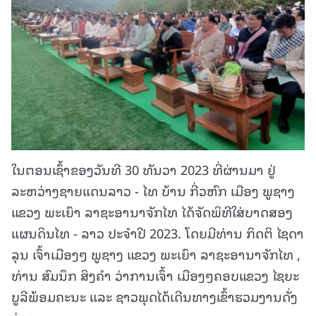
ໃນຕອນເຊົ້າຂອງວັນທີ 30 ທັນວາ 2023 ທີ່ຜ່ານມາ ຢູ່
ລະຫວ່າງຊາຍແດນລາວ - ໄທ ບ້ານ ກີ່ວຫົກ ເມືອງ ພູຊາງ
ແຂວງ ພະເຍົາ ລາຊະອານາຈັກໄທ ໄດ້ຈັດພິທີໃສ່ບາດສອງ
ແຜນດິນໄທ - ລາວ ປະຈຳປີ 2023. ໂດຍມີທ່ານ ກິດຕິ ໄຊດາ
ລຸນ ເຈົ້າເມືອງໆ ພູຊາງ ແຂວງ ພະເຍົາ ລາຊະອານາຈັກໄທ ,
ທ່ານ ສົມນຶກ ສິງຄຳ ວ່າການເຈົ້າ ເມືອງໆຄອບແຂວງ ໄຊຍະ
ບູລີພ້ອມຄະນະ ແລະ ຊາວພຸດໄດ້ເດີນທາງເຂົ້າຮວມງານດັ່ງ