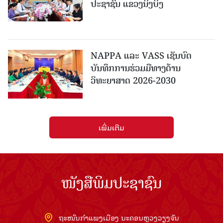
ປະຊາຊົນ ແຂວງນິງບິງ
NAPPA ແລະ VASS ເຊັນບົດ
ບັນທຶກການຮ່ວມມືທາງດ້ານ
ວິທະຍາສາດ 2026-2030
ເພີ່ມເຕີມ
ໜັງສືພິມປະຊາຊົນ
ຖະໜົນກຳແພງເມືອງ ນະຄອນຫຼວງວຽງຈັນ