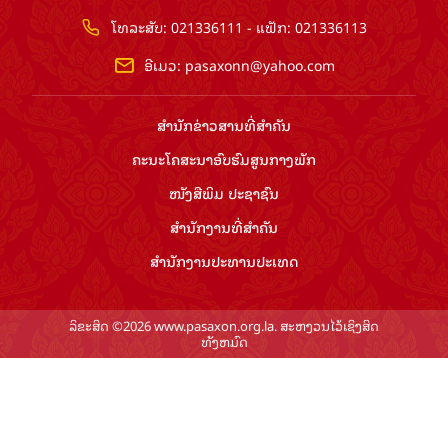
ໂທລະສັບ: 021336111 - ແຟັກ: 021336113
ອີເມວ:
pasaxonn@yahoo.com
ສຳ​ນັກ​ຂ່າວ​ສານ​ທີ່​ສຳ​ຄັນ​
ຄະນະໂຄສະນາອົບຮົມ​ສູນ​ກາງ​ພັກ
ໜັງສືພິມ ປະ​ຊາ​ຊົນ
ສຳ​ນັກ​ງານ​ທີ່​ສຳ​ຄັນ
ສຳ​ນັກ​ງານ​ປະ​ທານ​ປະ​ເທດ
ລິຂະສິດ ©2026 www.pasaxon.org.la. ສະຫງວນໄວ້ເຊິງສິດ
ທັງຫມົດ