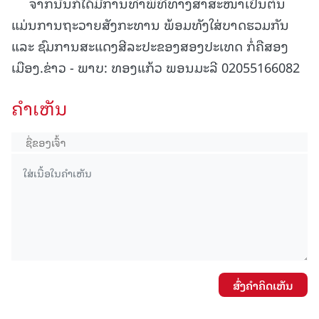
ຈາກນັ້ນກໍ່ໄດ້ມີການທໍາພິທີທາງສາສະໜາເປັນຕົ້ນ
ແມ່ນການຖະວາຍສັງກະທານ ພ້ອມທັງໃສ່ບາດຮວມກັນ
ແລະ ຊົມການສະແດງສີລະປະຂອງສອງປະເທດ ກໍ່ຄືສອງ
ເມືອງ.ຂ່າວ - ພາບ: ທອງແກ້ວ ພອນມະລີ 02055166082
ຄໍາເຫັນ
ສົ່ງຄໍາຄິດເຫັນ