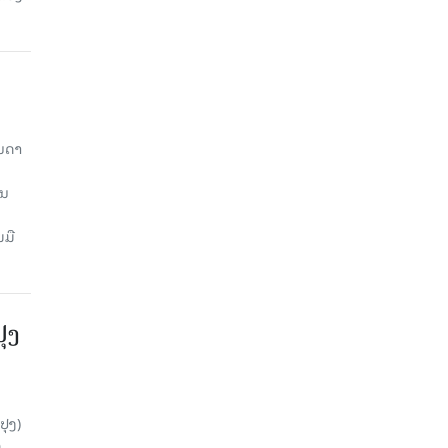
ັນດາ
ານ
ມມື
ປຸງ
ປຸງ)
ດ