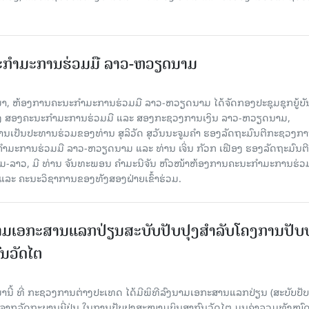
ະກຳມະການຮ່ວມມື ລາວ-ຫວຽດນາມ
ນມາ, ຫ້ອງການຄະນະກຳມະການຮ່ວມມື ລາວ-ຫວຽດນາມ ໄດ້ຈັດກອງປະຊຸມຊຸກຍູ້ບ
າງ ສອງຄະນະກຳມະການຮ່ວມມື ແລະ ສອງກະຊວງການເງິນ ລາວ-ຫວຽດນາມ,
ເປັນປະທານຮ່ວມຂອງທ່ານ ສຸລິວັດ ສຸວັນນະຈູມຄໍາ ຮອງລັດຖະມົນຕີກະຊວງກ
ມະການຮ່ວມມື ລາວ-ຫວຽດນາມ ແລະ ທ່ານ ເຈິ່ນ ກັວກ ເຟືອງ ຮອງລັດຖະມົນຕີ
າວ, ມີ ທ່ານ ຈັນທະພອນ ຄໍາມະນີຈັນ ຫົວໜ້າຫ້ອງການຄະນະກຳມະການຮ່ວ
ແລະ ຄະນະວິຊາການຂອງທັງສອງຝ່າຍເຂົ້າຮ່ວມ.
ົງນາມເອກະສານແລກປ່ຽນສະບັບປັບປຸງສໍາລັບໂຄງການປັບ
ນວັດໄຕ
ມານີ້ ທີ່ ກະຊວງການຕ່າງປະເທດ ໄດ້ມີພິທີລົງນາມເອກະສານແລກປ່ຽນ (ສະບັບປັບ
ືອຈາກລັດຖະບານຍີ່ປຸ່ນ ໃນການປັບປຸງສະໜາມບິນສາກົນວັດໄຕ ມູນຄ່າລວມທັງໝົ