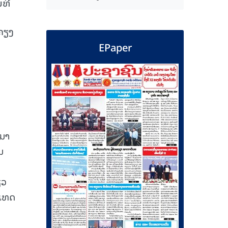
ນທີ
ຄຽງ
EPaper
້ມາ
ມ
ຽວ
ະເທດ