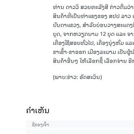
ທ່ານ ດາວວິ ສວຍທະລັງສີ ກ່າວຕື່ມວ່າ
ສິນຄ້າທີ່ເປັນທ່າແຮງຂອງ ສປປ ລາວ ເ
ບັນດາແຂວງ, ສຳລັບບ່ອນວາງສະແດງສິນ
ບຸດ, ຈາກຫວຽດນາມ 12 ບຸດ ແລະ ຈາກປ
ເຄື່ອງໃຊ້ສອຍທົ່ວໄປ, ເຄື່ອງນຸ່ງຫົ່ມ
ຂາເຂົ້າ-ຂາອອກ ເມືອງລະມາມ ເປັນຜູ
ສິນຄ້າອື່ນໆ ໃຫ້ເລືອກຊື້ ເລືອກຈ່າຍ 
(ພາບ:ຂ່າວ: ອັດສະວິນ)
ຄໍາເຫັນ