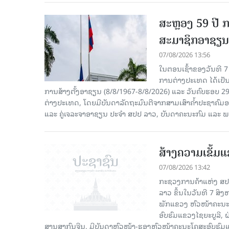
ສະຫຼອງ 59 ປີ ກ
ສະມາຊິກອາຊຽນ
07/08/2026 13:56
ໃນຕອນເຊົ້າຂອງວັນທີ 
ການຕ່າງປະເທດ ໄດ້ເປັນປ
ການສ້າງຕັ້ງອາຊຽນ (8/8/1967-8/8/2026) ແລະ ວັນຄົບຮອບ 29
ຕ່າງປະເທດ, ໂດຍມີບັນດາລັດຖະມົນຕີຈາກສາມເສົາຄໍ້າປະຊາຄ
ແລະ ຄູ່ເຈລະຈາອາຊຽນ ປະຈຳ ສປປ ລາວ, ບັນດາຄະນະກົມ ແລະ ພ
ສ້າງຄວາມເຂັ້ມ
07/08/2026 13:42
ກະຊວງການຄ້າແຫ່ງ ສປຈີ
ລາວ ຂຶ້ນໃນວັນທີ 7 ສິ
ພັກແຂວງ ຫົວໜ້າຄະນະ
ອົບຮົມແຂວງໄຊຍະບູລີ, 
ສານສາກົນຈີນ, ມີບັນດາຫົວໜ້າ-ຮອງຫົວໜ້າຄະນະໂຄສະອົບຮົມແ