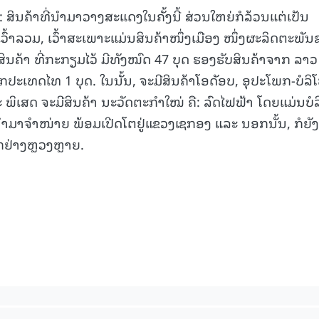
: ສິນຄ້າທີ່ນຳມາວາງສະແດງໃນຄັ້ງນີ້ ສ່ວນໃຫຍ່ກໍລ້ວນແຕ່ເປັນ
15.040(07-08-20
ວົ້າລວມ, ເວົ້າສະເພາະແມ່ນສິນຄ້າໜຶ່ງເມືອງ ໜຶ່ງຜະລິດຕະພັ
ຄ້າ ທີ່ກະກຽມໄວ້ ມີທັງໝົດ 47 ບຸດ ຮອງຮັບສິນຄ້າຈາກ ລາວ
ະເທດໄທ 1 ບຸດ. ໃນນັ້ນ, ຈະມີສິນຄ້າໂອດັອບ, ອຸປະໂພກ-ບໍລິ
 ແລະ ພິເສດ ຈະມີສິນຄ້າ ນະວັດຕະກຳໃໝ່ ຄື: ລົດໄຟຟ້າ ໂດຍແມ່ນບໍລ
້ນຳມາຈຳໜ່າຍ ພ້ອມເປີດໂຕຢູ່ແຂວງເຊກອງ ແລະ ນອກນັ້ນ, ກໍຍັງ
ອີກຢ່າງຫຼວງຫຼາຍ.