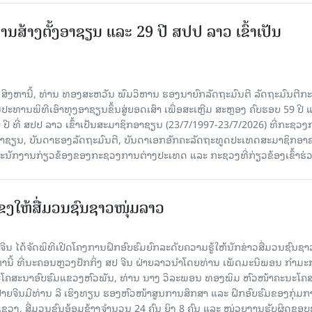
ານສ້າງຕັ້ງອາຊຽນ ແລະ 29 ປີ ສປປ ລາວ ເຂົ້າເປັນ
7 ສິງຫານີ້, ທ່ານ ທອງສະຫວັນ ພົມວິຫານ ຮອງນາຍົກລັດຖະມົນຕີ ລັດຖະມົນຕີກ
ະທານພິທີເອົາທຸງອາຊຽນຂຶ້ນສູ່ຍອດເສົາ ເພື່ອສະເຫຼີມ ສະຫຼອງ ຄົບຮອບ 59 ປີ 
 ປີ ທີ່ ສປປ ລາວ ເຂົ້າເປັນສະມາຊິກອາຊຽນ (23/7/1997-23/7/2026) ທີ່ກະຊວ
ົມອາຊຽນ, ບັນດາຮອງລັດຖະມົນຕີ, ບັນດາເອກອັກຄະລັດຖະທູດປະເທດສະມາຊິກອາ
ະນັກງານກ່ຽວຂ້ອງຂອງກະຊວງການຕ່າງປະເທດ ແລະ ກະຊວງທີ່ກ່ຽວຂ້ອງເຂົ້າຮ່
ແຂງໃຫ້ສື່ມວນຊົນຊາວໜຸ່ມລາວ
ນ ໄດ້ຈັດພິທີເປີດໂຄງການຝຶກອົບຮົມຍົກລະດັບຄວາມຮູ້ໃຫ້ນັກຂ່າວສື່ມວນຊົນຊາ
ງຫານີ້ ທີ່ນະຄອນຫຼວງປັກກິ່ງ ສປ ຈີນ ຝ່າຍລາວນໍາໂດຍທ່ານ ເພັດມະນີພອນ ກຳມ
ໂຄສະນາອົບຮົມແຂວງຫົວພັນ, ທ່ານ ນາງ ວິລະພອນ ທອງພິມ ຫົວໜ້າຄະນະໂຄ
ຝ່າຍຈີນມີທ່ານ ລີ ເຮິງທຽນ ຮອງຫົວໜ້າສູນການສຶກສາ ແລະ ຝຶກອົບຮົມຂອງກຸ່ມກາ
ຂວງ, ສື່ມວນຊົນອ້ອມຂ້າງຈຳນວນ 24 ຄົນ ຍິງ 8 ຄົນ ແລະ ໜ່ວຍງານຮັບຜິດຊອ