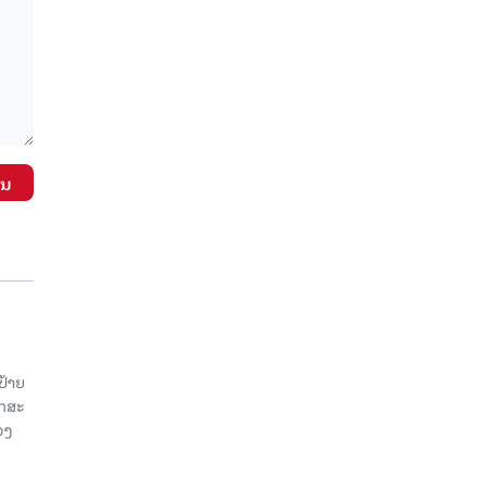
ັນ
ປ້າຍ
ັກສະ
ວງ