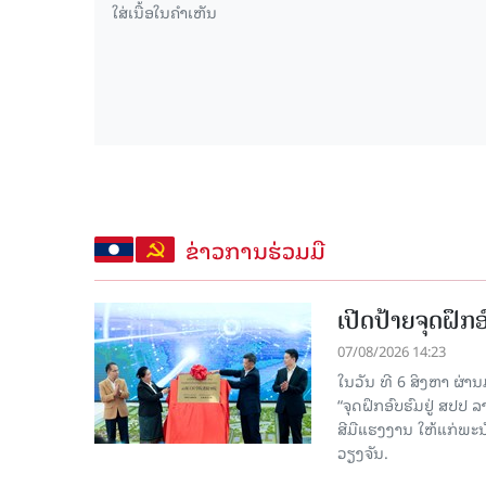
ຂ່າວການຮ່ວມມື
ເປີດປ້າຍຈຸດຝຶ
07/08/2026 14:23
ໃນວັນ ທີ 6 ສິງຫາ ຜ່າ
“ຈຸດຝຶກອົບຮົມຢູ່ ສປປ
ສີມືແຮງງານ ໃຫ້ແກ່ພ
ວຽງຈັນ.