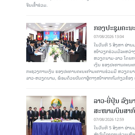
ຈີນເຂົ້າຮ່ວມ.
ກອງປະຊຸມຄະນ
07/08/2026 13:04
ໃນວັນທີ 5 ສິງຫາ ຜ່າ
ໜ້າວຽກຮ່ວມມືລະຫວ່
ຫວຽດນາມ-ລາວ ໂດຍການ
ເງິນ ຮອງປະທານຄະນະກຳ
ກະຊວງການເງິນ ຮອງປະທານຄະນະກຳມະການຮ່ວມມື ຫວຽດນາມ-ລ
ລາວ-ຫວຽດນາມ, ພ້ອມດ້ວຍບັນດາຜູ້ຕາງໜ້າຈາກກົມກ່ຽວຂ້ອງ 
ລາວ-ຍີ່ປຸ່ນ ລ
ສະໜາມບິນສາກົ
07/08/2026 12:59
ໃນວັນທີ 5 ສິງຫາ ຜ່ານ
ສໍາລັບໂຄງການຊ່ວຍເຫຼ