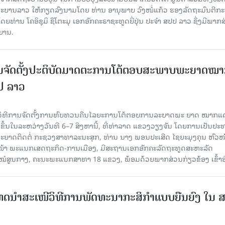
ດຖະບານລາວ ໃຫ້ກຽດລົງນາມໂດຍ ທ່ານ ອານຸພາບ ວົງໜໍ່ແກ້ວ ຮອງລັດຖະມົນຕີກ
່ານ ໂຄອິຊຸມິ ຊຶໂຕະມຸ ເອກອັກຄະຣາຊະທູດຍີ່ປຸ່ນ ປະຈໍາ ສປປ ລາວ ຊຶ່ງມີພາກ
ິຍານ.
ນຈັດຕັ້ງປະຕິບັດມາດຕະການໂຕ້ຕອບສະພາບພະຍາດໝ
ປປ ລາວ
ີວິທີການຈັດຕັ້ງການທົບທວນຄືນໄລຍະການໂຕ້ຕອບການລະບາດພະ ຍາດ ໝາກແ
ຈັດຂຶ້ນໃນລະຫວ່າງວັນທີ 6–7 ສິງຫານີ້, ທີ່ທ່າລາດ ແຂວງວຽງຈັນ ໂດຍການເປັນປ
ຍາດຕິດຕໍ່ ກະຊວງສາທາລະນະສຸກ, ທ່ານ ນາງ ພອນປະເສີດ ໄຊຍະມຸງຄຸນ ຫົວໜ
ວໜ້າ ພະແນກເສດຖະກິດ-ການເມືອງ, ມີສະຖານເອກອັກຄະລັດຖະທູດສະຫະລັດ
ໂຮງໝໍສູນກາງ, ຄະນະພະແນກສາທາ 18 ແຂວງ, ພ້ອມດ້ວຍພາກສ່ວນກ່ຽວຂ້ອງ ເຂົ້າຮ
ເທດນຳສະເໜີວິທີການພັດທະນາກະສິກຳແບບຍືນຍົງ ໃນ 