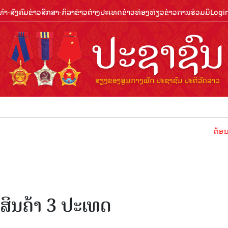
ຳ-ສັງຄົມ
ຂ່າວສືກສາ-ກິລາ
ຂ່າວຕ່າງປະເທດ
ຂ່າວທ່ອງທ່ຽວ
ຂ່າວການຮ່ວມມື
Logi
ຕ້ອນຮັບປີທ່
ິນຄ້າ 3 ປະເທດ