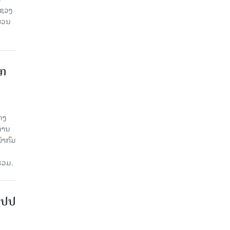
ະຊວງ
ສ່ວນ
າກ
ດງ
ະທານ
້າກົມ
່ວມ.
ສປປ