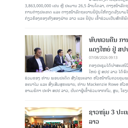
3,863,000,000 ເຢນ ຫຼື ປະມານ 26,5 ລ້ານໂດລາ, ຕາງໜ້າລັ
ການຕ່າງປະເທດ ແລະ ຕາງໜ້າລັດຖະບານຍີ່ປຸ່ນໃຫ້ກຽດລົງນາມໂດຍທ
ກ່ຽວຂ້ອງຂອງທັງສອງຝ່າຍ ລາວ ແລະ ຍີ່ປຸ່ນ ເຂົ້າຮ່ວມເປັນສັກຂີພ
ທົບທວນຄືນ ກາ
ແດງໃຫຍ່ ຢູ່ ສ
07/08/2026 09:13
ກອງປະຊຸມໄດ້ນຳສະເໜ
ໃຫຍ່ ຢູ່ ສປປ ລາວ ໄດ້
ຮ່ວມຂອງ ທ່ານ ພອນປະດິດ ສັງໄຊຍະລາດ ຫົວໜ້າກົມຄວບຄຸມພະ
ອະນາໄມ ແລະ ສົ່ງເສີມສຸຂະພາບ, ທ່ານ Mackenzie Rowe ຫົ
ອາເມຣິກາ ປະຈຳ ສປປ ລາວ, ບັນດາຜູ້ເຂົ້າຮ່ວມຈາກກົມ, ສູນ, 
ຊາວໜຸ່ມ 3 ປະ
ລາວ