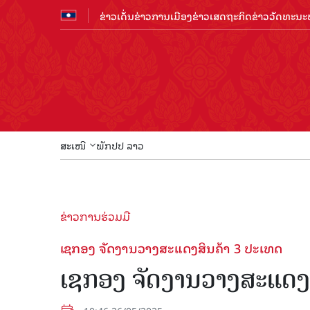
ຂ່າວເດັ່ນ
ຂ່າວການເມືອງ
ຂ່າວເສດຖະກິດ
ຂ່າວວັດທະນະທ
ສະເໜີ
ພັກປປ ລາວ
ຂ່າວການຮ່ວມມື
ເຊກອງ ຈັດງານວາງສະແດງສິນຄ້າ 3 ປະເທດ
ເຊກອງ ຈັດງານວາງສະແດງສ