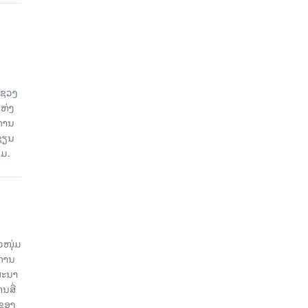
ະຊວງ
ແຫ່ງ
ງການ
ຊຽນ
ວມ.
ວໜຸ່ມ
ະການ
ສະນາ
ນສື່
ບຂອງ