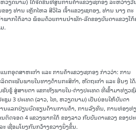
ວຽດນາມ) ໄດ້ຈັດຂຶ້ນທີ່ສູນການຄ້າແຂວງເຊກອງ ລະຫວ່າງວັ
ຂອງ ທ່ານ ເຫຼັກໄຫລ ສີວິໄລ ເຈົ້າແຂວງເຊກອງ, ທ່ານ ນາງ ຕະ
ຈຳພາກໃຕ້ລາວ ພ້ອມດ້ວຍການນຳພັກ-ລັດຂອງບັນດາແຂວງໃກ້
ວມ.
ພະແນກອຸດສາຫະກຳ ແລະ ການຄ້າແຂວງເຊກອງ ກ່າວວ່າ: ການ
ນຜະລິດຕະພັນພາຍໃນທາງດ້ານກະສິກຳ, ຫັດຖະກຳ ແລະ ອື່ນໆ ໄດ
ັບຮູ້ ສູ່ສາຍຕາ ແຂກທັງພາຍໃນ-ຕ່າງປະເທດ ທີ່ເຂົ້າມາທ່ຽວຊົ
ຸມ 3 ປະເທດ (ລາວ, ໄທ, ຫວຽດນາມ) ເປັນບ່ອນໃຫ້ບັນດາ
ມີການແລກປ່ຽນບົດຮຽນດ້ານການຄ້າ, ການລົງທຶນ, ການທ່ອງທ່
ແດນຕິດຈອດ 4 ແຂວງພາກໃຕ້ ຂອງລາວ ກັບບັນດາແຂວງ ຂອງປ
ລະ ເຊື່ອມໂຍງກັນກວ້າງຂວາງຍິ່ງຂຶ້ນ.