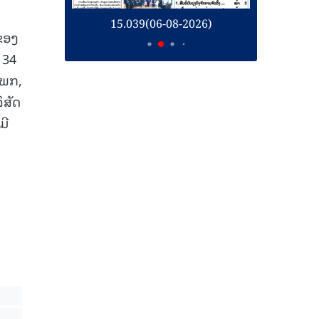
26)
15.039(06-08-2026)
1
ນຂອງ
 34
ໂພກ,
ິສັດ
ມີ