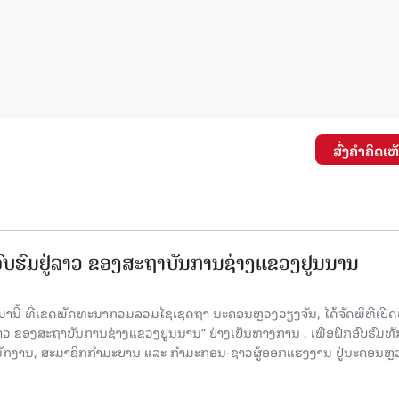
ສົ່ງຄໍາຄິດເຫ
ກອົບຮົມຢູ່ລາວ ຂອງສະຖາບັນການຊ່າງແຂວງຢູນນານ
ນມານີ້ ທີ່ເຂດພັດທະນາກວມລວມໄຊເຊດຖາ ນະຄອນຫຼວງວຽງຈັນ, ໄດ້ຈັດພິທີເປີດ
 ລາວ ຂອງສະຖາບັນການຊ່າງແຂວງຢູນນານ” ຢ່າງເປັນທາງການ , ເພື່ອຝຶກອົບຮົມທ
ະນັກງານ, ສະມາຊິກກຳມະບານ ແລະ ກຳມະກອນ-ຊາວຜູ້ອອກແຮງງານ ຢູ່ນະຄອນຫຼ