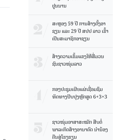
ຢູນນານ
ສະຫຼອງ 59 ປີ ການສ້າງຕັ້ງອາ
ຊຽນ ແລະ 29 ປີ ສປປ ລາວ ເຂົ້າ
ເປັນສະມາຊິກອາຊຽນ
ສ້າງຄວາມເຂັ້ມແຂງໃຫ້ສື່ມວນ
ຊົນຊາວໜຸ່ມລາວ
ກອງປະຊຸມເຜີຍແຜ່ເຊື່ອມຊຶມ
ທິດທາງປັບປຸງຫຼັກສູດ 6+3+3
ຊາວໜຸ່ມອາສາສະໝັກ ສືບຕໍ່
ພາລະກິດສ້າງອານາຄົດ ນໍານ້ອງ
ຄືນສູ່ໂຮງຮຽນ