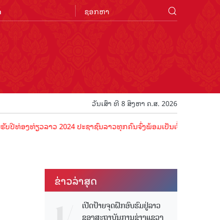
n
ວັນເສົາ ທີ 8 ສິງຫາ ຄ.ສ. 2026
ອງທ່ຽວລາວ 2024 ປະຊາຊົນລາວທຸກຄົນຈົ່ງພ້ອມເປັນເຈົ້າພາບທີ່ດີ ຕ້ອນຮັບນັ
ຂ່າວ​ລ່າ​ສຸດ
ເປີດປ້າຍຈຸດຝຶກອົບຮົມຢູ່ລາວ
ຂອງສະຖາບັນການຊ່າງແຂວງ