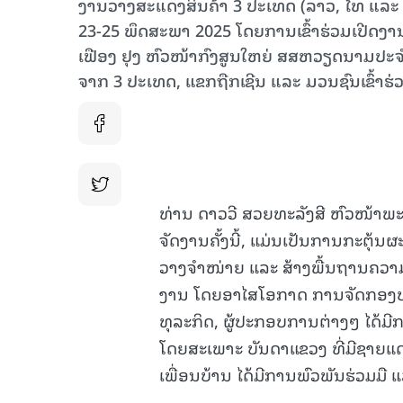
ງານວາງສະແດງສິນຄ້າ 3 ປະເທດ (ລາວ, ໄທ ແລະ ຫ
23-25 ພຶດສະພາ 2025 ໂດຍການເຂົ້າຮ່ວມເປີດງານ
ເຟືອງ ຢຸງ ຫົວໜ້າກົງສູນໃຫຍ່ ສສຫວຽດນາມປະ
ຈາກ 3 ປະເທດ, ແຂກຖືກເຊີນ ແລະ ມວນຊົນເຂົ້າຮ່
ທ່ານ ດາວວີ ສວຍທະລັງສີ ຫົວໜ້າ
ຈັດງານຄັ້ງນີ້, ແມ່ນເປັນການກະຕຸ້
ວາງຈໍາໜ່າຍ ແລະ ສ້າງພື້ນຖານຄວາມຮ
ງານ ໂດຍອາໄສໂອກາດ ການຈັດກອງປະຊ
ທຸລະກິດ, ຜູ້ປະກອບການຕ່າງໆ ໄດ້
ໂດຍສະເພາະ ບັນດາແຂວງ ທີ່ມີຊາຍ
ເພື່ອນບ້ານ ໄດ້ມີການພົວພັນຮ່ວມມື ແ