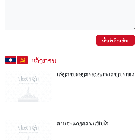
ສົ່ງຄໍາຄິດເຫັນ
ແຈ້ງການ
ແຈ້ງການຂອງກະຊວງການຕ່າງປະເທດ
ສານສະແດງຄວາມເຫັນໃຈ