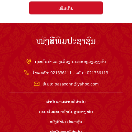
ເພີ່ມເຕີມ
ໜັງສືພິມປະຊາຊົນ
ຖະໜົນກຳແພງເມືອງ ນະຄອນຫຼວງວຽງຈັນ
ໂທລະສັບ: 021336111 - ແຟັກ: 021336113
ອີເມວ:
pasaxonn@yahoo.com
ສຳ​ນັກ​ຂ່າວ​ສານ​ທີ່​ສຳ​ຄັນ​
ຄະນະໂຄສະນາອົບຮົມ​ສູນ​ກາງ​ພັກ
ໜັງສືພິມ ປະ​ຊາ​ຊົນ
ສຳ​ນັກ​ງານ​ທີ່​ສຳ​ຄັນ