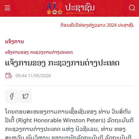
ຕ້ອນຮັບປີທ່ອງທ່ຽວລາວ 2024 ປະຊາຊົນລາວທຸກ
ແຈ້ງການ
ແຈ້ງການຂອງ ກະຊວງການຕ່າງປະເທດ
ແຈ້ງການຂອງ ກະຊວງການຕ່າງປະເທດ
09:44 11/05/2026
ໂດຍຕອບສະໜອງຕາມການເຊື້ອເຊີນຂອງ ທ່ານ ວິນສ໌ຕັນ
ປີເຕີ້ (Right Honorable Winston Peters) ລັດຖະມົນຕີ
ກະຊວງການຕ່າງປະເທດ ແຫ່ງ ນິວຊີແລນ,​ ທ່ານ ທອງ
ສະຫວັນ ພົມວິຫານ ຮອງນາຍົກລັດຖະມົນຕີ ລັດຖະມົນຕີ