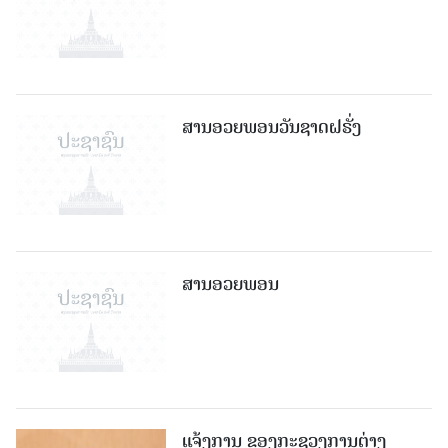
ສານອວຍພອນວັນຊາດຝຣັ່ງ
ສານອວຍພອນ
ແຈ້ງການ ຂອງກະຊວງການຕ່າງ