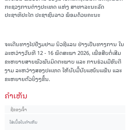
ກະຊວງການຕ່າງປະເທດ ແຫ່ງ ສາທາລະນະລັດ
ປະຊາທິປະໄຕ ປະຊາຊົນລາວ ພ້ອມດ້ວຍຄະນະ
ຈະເດີນທາງໄປຢ້ຽມຢາມ ນິວຊີແລນ ຢ່າງເປັນທາງການ ໃນ
ລະຫວ່າງວັນທີ 12 - 16 ພຶດສະພາ 2026, ເພື່ອສືບຕໍ່ເສີມ
ຂະຫຍາຍສາຍພົວພັນມິດຕະພາບ ແລະ ການຮ່ວມມືອັນດີ
ງາມ ລະຫວ່າງສອງປະເທດ ໃຫ້ນັບມື້ນັບແໜ້ນແຟ້ນ ແລະ
ຂະຫຍາຍຕົວຍິ່ງໆຂຶ້ນ.
ຄໍາເຫັນ