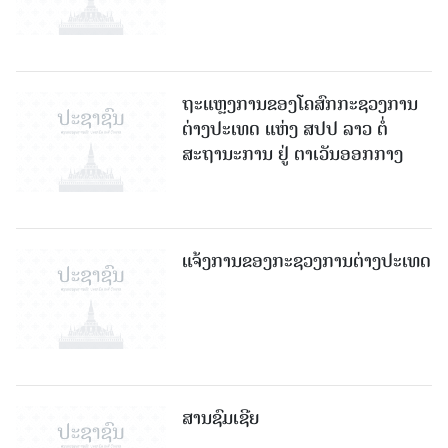
ຖະແຫຼງການຂອງໂຄສົກກະຊວງການ
ຕ່າງປະເທດ ແຫ່ງ ສປປ ລາວ ຕໍ່
ສະຖານະການ ຢູ່ ຕາເວັນອອກກາງ
ແຈ້ງການຂອງກະຊວງການຕ່າງປະເທດ
ສານຊົມເຊີຍ