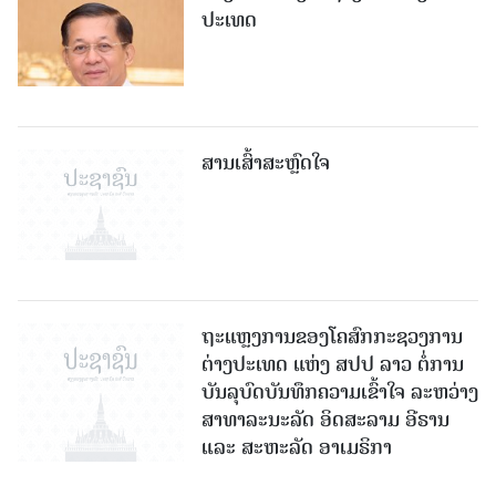
ປະເທດ
ສານເສົ້າສະຫຼົດໃຈ
ຖະແຫຼງການຂອງໂຄສົກກະຊວງການ
ຕ່າງປະເທດ ແຫ່ງ ສປປ ລາວ ຕໍ່ການ
ບັນລຸບົດບັນທຶກຄວາມເຂົ້າໃຈ ລະຫວ່າງ
ສາທາລະນະລັດ ອິດສະລາມ ອີຣານ
ແລະ ສະຫະລັດ ອາເມຣິກາ