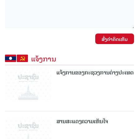
ສົ່ງຄໍາຄິດເຫັນ
ແຈ້ງການ
ແຈ້ງການຂອງກະຊວງການຕ່າງປະເທດ
ສານສະແດງຄວາມເຫັນໃຈ