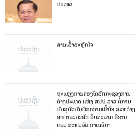
ປະເທດ
ສານເສົ້າສະຫຼົດໃຈ
ຖະແຫຼງການຂອງໂຄສົກກະຊວງການ
ຕ່າງປະເທດ ແຫ່ງ ສປປ ລາວ ຕໍ່ການ
ບັນລຸບົດບັນທຶກຄວາມເຂົ້າໃຈ ລະຫວ່າງ
ສາທາລະນະລັດ ອິດສະລາມ ອີຣານ
ແລະ ສະຫະລັດ ອາເມຣິກາ