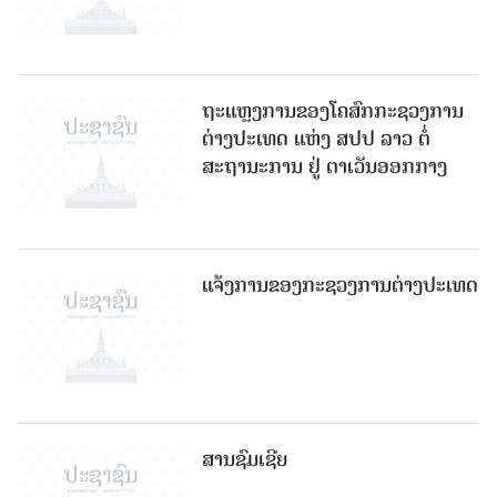
ຖະແຫຼງການຂອງໂຄສົກກະຊວງການ
ຕ່າງປະເທດ ແຫ່ງ ສປປ ລາວ ຕໍ່
ສະຖານະການ ຢູ່ ຕາເວັນອອກກາງ
ແຈ້ງການຂອງກະຊວງການຕ່າງປະເທດ
ສານຊົມເຊີຍ