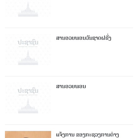
ສານອວຍພອນວັນຊາດຝຣັ່ງ
ສານອວຍພອນ
ແຈ້ງການ ຂອງກະຊວງການຕ່າງ