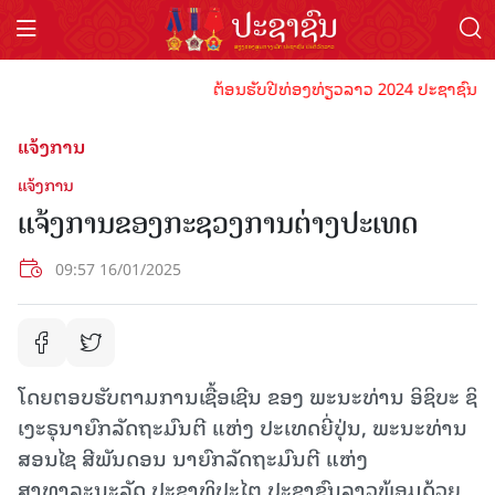
ຕ້ອນຮັບປີທ່ອງທ່ຽວລາວ 2024 ປະຊາຊົນລາວທຸກ
ແຈ້ງການ
ແຈ້ງການ
ແຈ້ງການຂອງກະຊວງການຕ່າງປະເທດ
09:57 16/01/2025
ໂດຍຕອບຮັບຕາມການເຊື້ອເຊີນ ຂອງ ພະນະທ່ານ ອິຊິບະ ຊິ
ເງະຣຸນາຍົກລັດຖະມົນຕີ ແຫ່ງ ປະເທດຍີ່ປຸ່ນ, ພະນະທ່ານ
ສອນໄຊ ສີພັນດອນ ນາຍົກລັດຖະມົນຕີ ແຫ່ງ
ສາທາລະນະລັດ ປະຊາທິປະໄຕ ປະຊາຊົນລາວພ້ອມດ້ວຍ