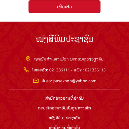
ເພີ່ມເຕີມ
ໜັງສືພິມປະຊາຊົນ
ຖະໜົນກຳແພງເມືອງ ນະຄອນຫຼວງວຽງຈັນ
ໂທລະສັບ: 021336111 - ແຟັກ: 021336113
ອີເມວ:
pasaxonn@yahoo.com
ສຳ​ນັກ​ຂ່າວ​ສານ​ທີ່​ສຳ​ຄັນ​
ຄະນະໂຄສະນາອົບຮົມ​ສູນ​ກາງ​ພັກ
ໜັງສືພິມ ປະ​ຊາ​ຊົນ
ສຳ​ນັກ​ງານ​ທີ່​ສຳ​ຄັນ