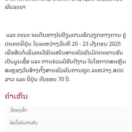
ພັນລະຍາ
ແລະ ຄະນະ ຈະເດີນທາງໄປຢ້ຽມຢາມເຮັດວຽກທາງການ ຢູ່
ປະເທດຍີ່ປຸ່ນ ໃນລະຫວ່າງວັນທີ 20 - 23 ມັງກອນ 2025
ເພື່ອສືບຕໍ່ເພີ່ມທະວີຮັດແໜ້ນສາຍພົວພັນມິດຕະພາບອັນ
ເປັນມູນເຊື້ອ ແລະ ການຮ່ວມມືອັນດີງາມ ໃນໂອກາດສະເຫຼີມ
ສະຫຼອງວັນສ້າງຕັ້ງສາຍພົວພັນການທູດ ລະຫວ່າງ ສປປ
ລາວ ແລະ ຍີ່ປຸ່ນ ຄົບຮອບ 70 ປີ.
ຄໍາເຫັນ