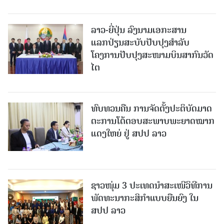
ລາວ-ຍີ່ປຸ່ນ ລົງນາມເອກະສານ
ແລກປ່ຽນສະບັບປັບປຸງສໍາລັບ
ໂຄງການປັບປຸງສະໜາມບິນສາກົນວັດ
ໄຕ
ທົບທວນຄືນ ການຈັດຕັ້ງປະຕິບັດມາດ
ຕະການໂຕ້ຕອບສະພາບພະຍາດໝາກ
ແດງໃຫຍ່ ຢູ່ ສປປ ລາວ
ຊາວໜຸ່ມ 3 ປະເທດນຳສະເໜີວິທີການ
ພັດທະນາກະສິກຳແບບຍືນຍົງ ໃນ
ສປປ ລາວ