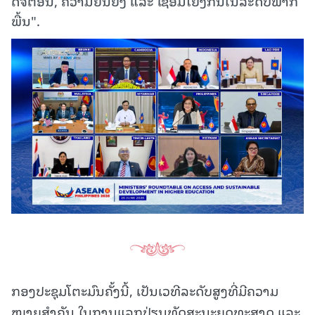
ດີຈີຕອນ, ຄວາມຍືນຍົງ ແລະ ເຊື່ອມໂຍງກັນໃນລະດັບພາກ
ພື້ນ".
ກອງປະຊຸມໂຕະມົນຄັ້ງນີ້, ເປັນເວທີລະດັບສູງທີ່ມີຄວາມ
ໝາຍສຳຄັນ ໃນການແລກປ່ຽນທັດສະນະຍຸດທະສາດ ແລະ