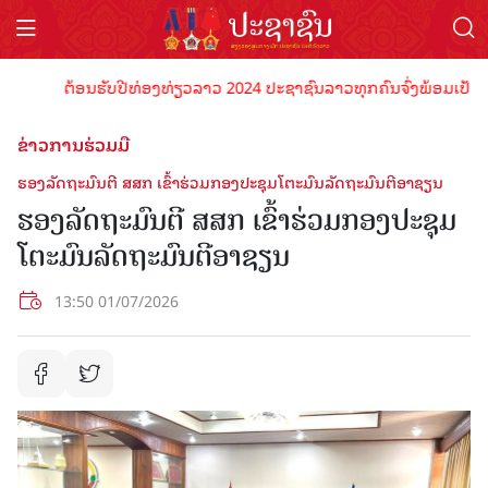
ຕ້ອນຮັບປີທ່ອງທ່ຽວລາວ 2024 ປະຊາຊົນລາວທຸກຄົນຈົ່ງພ້ອມເປັນເຈົ້າພາ
ຂ່າວການຮ່ວມມື
ຮອງລັດຖະມົນຕີ ສສກ ເຂົ້າຮ່ວມກອງປະຊຸມໂຕະມົນລັດຖະມົນຕີອາຊຽນ
ຮອງລັດຖະມົນຕີ ສສກ ເຂົ້າຮ່ວມກອງປະຊຸມ
ໂຕະມົນລັດຖະມົນຕີອາຊຽນ
13:50 01/07/2026