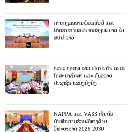
ການກຽມຄວາມພ້ອມຮັບມື ແລະ
ໂຕ້ຕອບການລະບາດຂອງພະຍາດ ໃນ
ສປປ ລາວ
ຄະນະ ຄອສພ ລາວ ພົບປະກັບ ຄະນະ
ໂຄສະນາສຶກສາ ແລະ ຂົນຂວາຍ
ປະຊາຊົນ ແຂວງນິງບິງ
NAPPA ແລະ VASS ເຊັນບົດ
ບັນທຶກການຮ່ວມມືທາງດ້ານ
ວິທະຍາສາດ 2026-2030