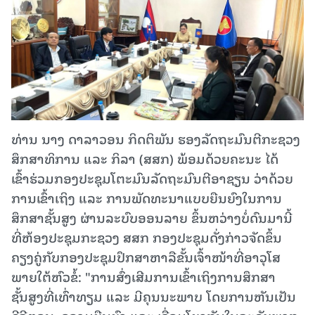
ທ່ານ ນາງ ດາລາວອນ ກິດຕິພັນ ຮອງລັດຖະມົນຕີກະຊວງ
ສຶກສາທິການ ແລະ ກິລາ (ສສກ) ພ້ອມດ້ວຍຄະນະ ໄດ້
ເຂົ້າຮ່ວມກອງປະຊຸມໂຕະມົນລັດຖະມົນຕີອາຊຽນ ວ່າດ້ວຍ
ການເຂົ້າເຖິງ ແລະ ການພັດທະນາແບບຍືນຍົງໃນການ
ສຶກສາຊັ້ນສູງ ຜ່ານລະບົບອອນລາຍ ຂຶ້ນຫວ່າງບໍ່ດົນມານີ້
ທີ່ຫ້ອງປະຊຸມກະຊວງ ສສກ ກອງປະຊຸມດັ່ງກ່າວຈັດຂຶ້ນ
ຄຽງຄູ່ກັບກອງປະຊຸມປຶກສາຫາລືຂັ້ນເຈົ້າໜ້າທີ່ອາວຸໂສ
ພາຍໃຕ້ຫົວຂໍ້: "ການສົ່ງເສີມການເຂົ້າເຖິງການສຶກສາ
ຊັ້ນສູງທີ່ເທົ່າທຽມ ແລະ ມີຄຸນນະພາບ ໂດຍການຫັນເປັນ