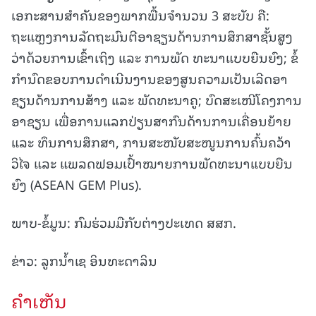
ເອກະສານສຳຄັນຂອງພາກພື້ນຈຳນວນ 3 ສະບັບ ຄື:
ຖະແຫຼງການລັດຖະມົນຕີອາຊຽນດ້ານການສຶກສາຊັ້ນສູງ
ວ່າດ້ວຍການເຂົ້າເຖິງ ແລະ ການພັດ ທະນາແບບຍືນຍົງ; ຂໍ້
ກຳນົດຂອບການດຳເນີນງານຂອງສູນຄວາມເປັນເລີດອາ
ຊຽນດ້ານການສ້າງ ແລະ ພັດທະນາຄູ; ບົດສະເໜີໂຄງການ
ອາຊຽນ ເພື່ອການແລກປ່ຽນສາກົນດ້ານການເຄື່ອນຍ້າຍ
ແລະ ທຶນການສຶກສາ, ການສະໜັບສະໜູນການຄົ້ນຄວ້າ
ວິໄຈ ແລະ ແພລດຟອມເປົ້າໝາຍການພັດທະນາແບບຍືນ
ຍົງ (ASEAN GEM Plus).
ພາບ-ຂໍ້ມູນ: ກົມຮ່ວມມືກັບຕ່າງປະເທດ ສສກ.
ຂ່າວ: ລູກນ້ຳເຊ ອິນທະດາລິນ
ຄໍາເຫັນ