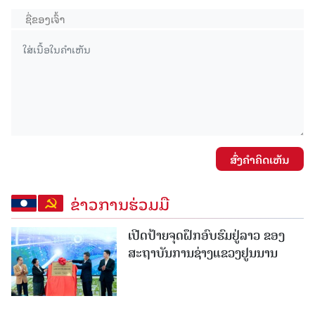
ສົ່ງຄໍາຄິດເຫັນ
ຂ່າວການຮ່ວມມື
ເປີດປ້າຍຈຸດຝຶກອົບຮົມຢູ່ລາວ ຂອງ
ສະຖາບັນການຊ່າງແຂວງຢູນນານ