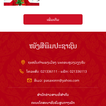
ເພີ່ມເຕີມ
ໜັງສືພິມປະຊາຊົນ
ຖະໜົນກຳແພງເມືອງ ນະຄອນຫຼວງວຽງຈັນ
ໂທລະສັບ: 021336111 - ແຟັກ: 021336113
ອີເມວ:
pasaxonn@yahoo.com
ສຳ​ນັກ​ຂ່າວ​ສານ​ທີ່​ສຳ​ຄັນ​
ຄະນະໂຄສະນາອົບຮົມ​ສູນ​ກາງ​ພັກ