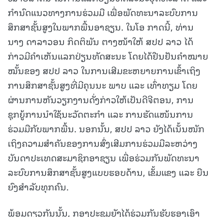
ກຳນົດແນວທາງການຮ່ວມມື ເພື່ອພັດທະນາລະບົບການ
ສຶກສາຊັ້ນສູງໃນພາກພື້ນອາຊຽນ. ໃນໂອ ກາດນີ້, ທ່ານ
ນາງ ດາລາວອນ ກິດຕິພັນ ຕາງໜ້າໃຫ້ ສປປ ລາວ ໄດ້
ກ່າວມີຄຳເຫັນແລກປ່ຽນທັດສະນະ ໂດຍໄດ້ຢືນຢັນຄຳໝາຍ
ໝັ້ນຂອງ ສປປ ລາວ ໃນການເສີມຂະຫຍາຍການເຂົ້າເຖິງ
ການສຶກສາຊັ້ນສູງທີ່ມີຄຸນນະ ພາບ ແລະ ເທົ່າທຽມ ໂດຍ
ຜ່ານການຫັນວຽກງານດັ່ງກ່າວໃຫ້ເປັນດີຈີຕອນ, ການ
ຊຸກຍູ້ການນຳໃຊ້ນະວັດຕະກຳ ແລະ ການຮັດແໜ້ນການ
ຮ່ວມມືກັບພາກພື້ນ. ນອກນັ້ນ, ສປປ ລາວ ຍັງໄດ້ເນັ້ນໜັກ
ເຖິງຄວາມສຳຄັນຂອງການສົ່ງເສີມການຮ່ວມມືລະຫວ່າງ
ບັນດາປະເທດສະມາຊິກອາຊຽນ ເພື່ອຮ່ວມກັນພັດທະນາ
ລະບົບການສຶກສາຊັ້ນສູງແບບຮອບດ້ານ, ເຂັ້ມແຂງ ແລະ ຍືນ
ຍົງສຳລັບທຸກຄົນ.
ພ້ອມດຽວກັນນັ້ນ, ກອງປະຊຸມຍັງໄດ້ຮ່ວມກັນຮັບຮອງເອົາ