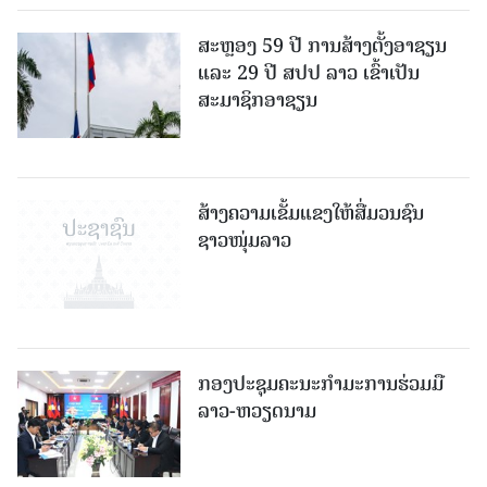
ສະຫຼອງ 59 ປີ ການສ້າງຕັ້ງອາຊຽນ
ແລະ 29 ປີ ສປປ ລາວ ເຂົ້າເປັນ
ສະມາຊິກອາຊຽນ
ສ້າງຄວາມເຂັ້ມແຂງໃຫ້ສື່ມວນຊົນ
ຊາວໜຸ່ມລາວ
ກອງປະຊຸມຄະນະກຳມະການຮ່ວມມື
ລາວ-ຫວຽດນາມ