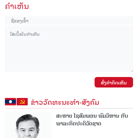
ຄໍາເຫັນ
ສົ່ງຄໍາຄິດເຫັນ
ຂ່າວວັດທະນະທຳ-ສັງຄົມ
ສະຫາຍ ໄຊສົມພອນ ພົມວິຫານ ກັບ
ພາລະກິດປະຕິວັດຊາດ