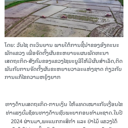
ໂດຍ: ວັນໄຊ ຕະວິນຍານ ພາຍໃຕ້ການຊີ້ນໍາຂອງອົງຄະນະ
ພັກແຂວງ ເພື່ອຈັດຕັ້ງຜັນຂະຫຍາຍແຜນພັດທະນາ
ເສດຖະກິດ-ສັງຄົມຂອງແຂວງໄຊຍະບູລີໃຫ້ມີຜົນສໍາເລັດ,ຕິດ
ພັນກັບການຈັດຕັ້ງຜັນຂະຫຍາຍວາລະແຫ່ງຊາດ ກ່ຽວກັບ
ການແກ້ໄຂຄວາມຫຍຸ້ງຍາກ
ທາງດ້ານເສດຖະກິດ-ການເງິນ ໃຫ້
ແທດ
ເໝາະ
ກັບ
ເງື່ອນ
ໄຂ
ທ່າ
ແຮງ
ບົ່ມ
ຊ້ອນ
ທາງ
ດ້ານ
ຊັບພະຍາກອນ
ທຳ
ມະ
ຊາດ.ໃນປີ
2024 ຜ່ານມາ
,
ພະແນກກະສິກໍາ ແລະ ປ່າໄມ້ ແຂວງໄດ້