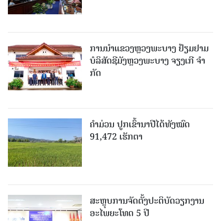
ການນຳແຂວງຫຼວງພະບາງ ຢ້ຽມ​ຢາມ
ບໍ​ລິ​ສັດຊີມັງຫຼວງພະບາງ ຈຽງເກີ ຈໍາ
ກັດ
ຄໍາມ່ວນ ປູກເຂົ້ານາປີໄດ້ທັງໝົດ
91,472 ເຮັກຕາ
ສະຫຼຸບການຈັດຕັ້ງປະຕິບັດວຽກງານ
ອະໄພຍະໂທດ 5 ປີ