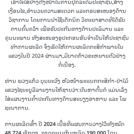
ເອົາໃຈໃສ່ຢ່າງຕັ້ງໜ້າໃນການປຸກລະດົມປະຊາຊົນ
,
ສ້າງ
ເງື່ອນໄຂ
,
ອໍານວຍຄວາມສະດວກ ແລະຕອບສະໜອງດ້ານ
ວິຊາການ ໂດຍການນຳໃຊ້ເຕັກນິກ ວິທະຍາສາດທີ່ໄດ້ຮັບ
ການຄົ້ນຄວ້າ ເພື່ອຮັບປະກັນທາງດ້ານປະລິມານ ແລະ
ຄຸນນະພາບ ທັງສະໜອງອຸປະກອນອັນຈໍາເປັນໃຫ້ປະຊາຊົນ
ທໍາການຜະລິດ ຈຶ່ງເຮັດໃຫ້ການຜະລິດກະສິກໍາພາຍໃນ
ແຂວງໃນປີ 2024 ຜ່ານມາ
,
ມີບາດກ້າວຂະຫຍາຍຕົວຢ່າງ
ຕໍ່ເນື່ອງ.
ທ່ານ ພວງແກ້ວ ບຸນຍະວົງ ຫົວໜ້າພະແນກກະສິກໍາ-ປ່າໄມ້
ແຂວງໄຊຍະບູລີລາຍງານໃຫ້ຊາບວ່າ:ບັນຫາຕົ້ນຕໍ ແມ່ນເລັ່ງ
ໃສ່ແຜນງານຄໍ້າປະກັນທາງດ້ານສະບຽງອາຫານ ແລະ ໂພ
ຊະນາການ.
ການຜະລິດເຂົ້າ ປີ
2024
ເນື້ອທີ່ແຜນການວາງໄວ້ທັງໝົດ
48
,
724
ເຮັກຕາ
,
ຄາດຄະເນຜົນຜະລິດ
190
,
000
ໂຕນ