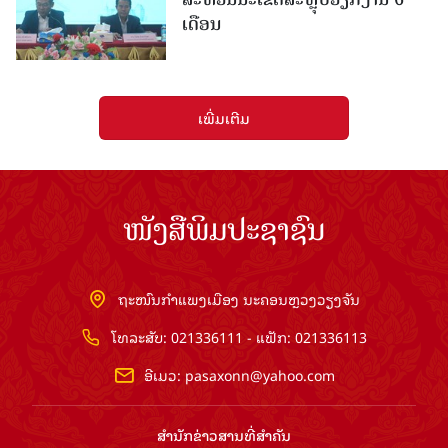
ເດືອນ
ເພີ່ມເຕີມ
ໜັງສືພິມປະຊາຊົນ
ຖະໜົນກຳແພງເມືອງ ນະຄອນຫຼວງວຽງຈັນ
ໂທລະສັບ: 021336111 - ແຟັກ: 021336113
ອີເມວ:
pasaxonn@yahoo.com
ສຳ​ນັກ​ຂ່າວ​ສານ​ທີ່​ສຳ​ຄັນ​