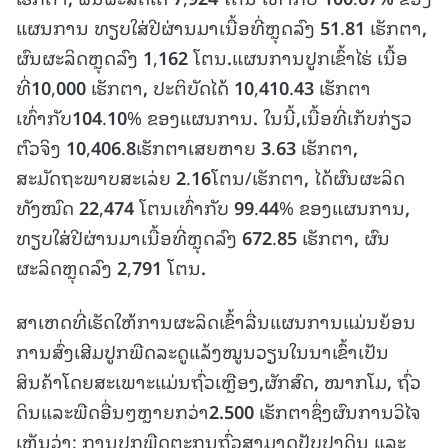
ແຜນການ ທຽບໃສ່ປີຜ່ານມາເນື້ອທີ່ຫຼຸດລົງ
51
.
81
ເຮັກຕາ
,
ຜົນຜະລິດຫຼຸດລົງ
1
,
162
ໂຕນ
.
ແຜນການປູກເຂົ້າໄຮ່ ເນື້ອ
ທີ່
10
,
000
ເຮັກຕາ
,
ປະຕິບັດໄດ້
10
,
410
.
43
ເຮັກຕາ
ເທົ່າກັບ
104
.
10
% ຂອງແຜນການ
.
ໃນນີ້
,
ເນື້ອທີ່ເກັບກ່ຽວ
ຕົວ
ຈິງ
10
,
406
.
8
ເຮັ
ກ
ຕາເສຍຫາຍ
3
.
63
ເຮັກຕາ
,
ສະມັດຖະພາບສະ
ເລ່ຍ
2
.
16
ໂຕນ/ເຮັກຕາ
,
ໄດ້ຜົນຜະລິດ
ທັງໝົດ
22
,
474
ໂຕນເທົ່າກັບ
99
.
44
% ຂອງແຜນການ
,
ທຽບໃສ່ປີຜ່ານມາເນື້ອທີ່ຫຼຸດລົງ
672
.
85
ເຮັກຕາ
,
ຜົນ
ຜະລິດຫຼຸດລົງ
2
,
791
ໂຕນ
.
ສາເຫດທີ່ເຮັດໃຫ້ການຜະລິດເຂົ້າລື່ນແຜນການແມ່ນຍ້ອນ
ການສົ່ງເສີມປູກພືດລະດູແລ້ງໝູນວຽນໃນນາເຂົ້າເປັນ
ສິນຄ້າໂດຍສະເພາະແມ່ນຖົ່ວເຫຼືອງ
,
ຜັກສົດ
,
ໝາກໂມ
,
ຖົ່ວ
ດິນແລະພືດອື່ນໆຫຼາຍກວ່າ
2.500
ເຮັກຕາຊຶ່ງຜົນການວິໄຈ
ເຫັນວ່າ: ການປູກພືດຕະກຸນຖົ່ວສາມາດປັບປຸງດິນ ແລະ