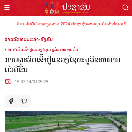
ຕ້ອນຮັບປີທ່ອງທ່ຽວລາວ 2024 ປະຊາຊົນລາວທຸກຄົນຈົ່ງພ້ອມເປັນເຈົ້າພາ
ຂ່າວວັດທະນະທຳ-ສັງຄົມ
ການຜະລິດເຂົ້າຢູ່ແຂວງໄຊຍະບູລີຂະຫຍາຍຕົວ
ການຜະລິດເຂົ້າຢູ່ແຂວງໄຊຍະບູລີຂະຫຍາຍ
ຕົວດີຂຶ້ນ
15:07 14/01/2025