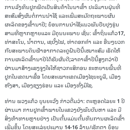
ການລົງທຶນປູກພືດເປັນສິນຄ້າໃນນາເຂົ້າ ປະລິມານຝຸ່ນທີ່
ສະສົມສົ່ງຜົນຕໍ່ການນຳໃຊ້ ແລະເພີ່ມສະມັດຖະພາບຜົນ
ຜະລິດຂອງເຂົ້ານາປີ
;
ຍ້ອນການນຳໃຊ້ແນວພັນປັບປຸງຮຸ່ນ
ສາມທີ່ຫຼາກຫຼາຍແລະ ມີຄຸນນະພາບ ເຊັ່ນ: ເຂົ້າຖິ່ນແກ້ວ
17,
ທ່າສະໂນ
,
ນໍ້າຕານ
,
ເຊບັ້ງໄຟ
,
ທ່າດອກຄຳ ແລະ ອື່ນໆບວກ
ກັບສະພາບດິນຟ້າອາກາດລະດູຝົນປີນີ້ເໝາະສົມ ເຮັດໃຫ້
ການຜະລິດເຂົ້ານາປີໄດ້ຮັບຜົນດີ
;
ລາຄາເຂົ້າປີນີ້ສູງກວ່າປີ
ຜ່ານມາສ້າງແຮງຈູງໃຈໃຫ້ຊາວກະສິກອນ ຂະຫຍາຍພື້ນທີ່
ປູກໃນເຂດນາເຮື້ອ ໂດຍສະເພາະເຂດເມືອງໄຊຍະບູລີ
,
ເມືອງ
ຫົງສາ
,
ເມືອງຊຽງຮ່ອນ ແລະ ເມືອງທົ່ງມີໄຊ.
ທ່ານ ພວງແກ້ວ ບຸນຍະວົງ ກ່າວຕື່ມວ່າ: ຕະຫຼອດໄລຍະ
1
ປີ
ຜ່ານມາ ການປູກເຂົ້າພາຍໃນແຂວງຍັງພົບບັນຫາ ແລະ ມີ
ສິ່ງທ້າທາຍຫຼາຍຢ່າງ ເປັນຕົ້ນແມ່ນຕົ້ນທຶນການຜະລິດເຂົ້າ
ເພີ່ມຂຶ້ນ ໂດຍສະເລ່ຍປະມານ
14-16
ລ້ານ/ເຮັກຕາ ຍ້ອນ