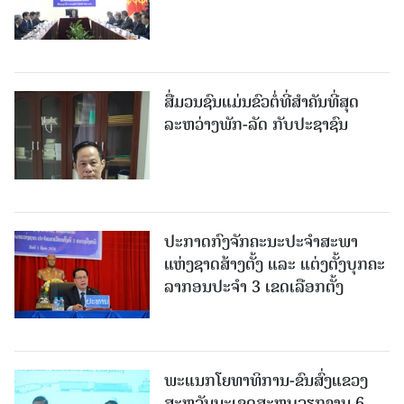
ສື່ມວນຊົນແມ່ນຂົວຕໍ່ທີ່ສໍາຄັນທີ່ສຸດ
ລະຫວ່າງພັກ-ລັດ ກັບປະຊາຊົນ
ປະກາດກົງຈັກຄະນະປະຈໍາສະພາ
ແຫ່ງຊາດສ້າງຕັ້ງ ແລະ ແຕ່ງຕັ້ງບຸກຄະ
ລາກອນປະຈໍາ 3 ເຂດເລືອກຕັ້ງ
ພະແນກໂຍທາທິການ-ຂົນສົ່ງແຂວງ
ສະຫວັນນະເຂດສະຫຼຸບວຽກງານ 6