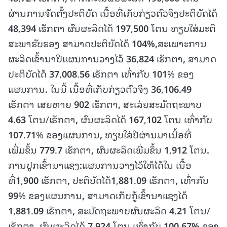
ຜ່ານການຈັດຕັ້ງປະຕິບັດ ເນື້ອທີ່ເກັບກ່ຽວຕົວຈິງປະຕິບັດໄດ້
48
,
394
ເຮັກຕາ ຜົນຜະລິດໄດ້
197
,
500
ໂຕນ ທຽບໃສ່ມະຕິ
ສະພາຮັບຮອງ ສາມາດປະຕິບັດໄດ້
104%,
ສະເພາະການ
ຜະລິດເຂົ້ານາປີແຜນການວາງໄວ້
36
,
824
ເຮັກຕາ
,
ສາມາດ
ປະ
ຕິ
ບັດ
ໄດ້
37
,
008
.
56
ເຮັກຕາ ເທົ່າກັບ
101
% ຂອງ
ແຜນການ
.
ໃນນີ້ ເນື້ອທີ່ເກັບກ່ຽວຕົວຈິງ
36
,
106.49
ເຮັກຕາ ເສຍຫາຍ
902
ເຮັກຕາ
,
ສະເລ່ຍສະມັດຖະພາບ
4
.
63
ໂຕນ/ເຮັກຕາ
,
ຜົນ
ຜະ
ລິດໄດ້
167
,
102
ໂຕນ ເທົ່າກັບ
107
.
71
% ຂອງແຜນການ
,
ທຽບໃສ່ປີຜ່ານມາເນື້ອທີ່
ເພີ່ມ
ຂຶ້ນ
779
.
7
ເຮັກຕາ
,
ຜົນ
ຜະ
ລິດ
ເພີ່ມ
ຂຶ້ນ
1
,
912
ໂຕນ
.
ການປູກເຂົ້ານາ
ແຊງ
:
ແຜນການວາງໄວ້ໃຫ້ໄດ້ໃນ ເນື້ອ
ທີ່
1
,
9
00
ເຮັກຕາ
,
ປະຕິບັດໄດ້
1
,
881
.
09
ເຮັກຕາ
,
ເທົ່າກັບ
99
% ຂອງແຜນການ
,
ສາມາດເກັບກູ້ເຂົ້ານາແຊງໄດ້
1
,
881
.
09
ເຮັກຕາ
,
ສະມັດຖະພາບຜົນຜະລິດ
4
.
21
ໂຕນ/
ເຮັກຕາ
,
ຜົນຜະລິດໄດ້
7
,
924
ໂຕນ ເທົ່າກັບ
100
.
67%
ຂອງ