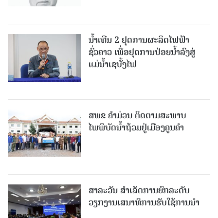
ນໍ້າເທີນ 2 ຢຸດການຜະລິດໄຟຟ້າ
ຊົ່ວຄາວ ເພື່ອຢຸດການປ່ອຍນໍ້າລົງສູ່
ແມ່ນໍ້າເຊບັ້ງໄຟ
ສ​ພ​ຂ ຄໍາມ່ວນ ຕິດຕາມສະພາບ
ໄພພິບັດນໍ້າຖ້ວມຢູ່ເມືອງຄູນຄໍາ
ສາລະວັນ ສໍາເລັດການຍົກລະດັບ
ວຽກງານເສນາທິການຮັບໃຊ້ການນໍາ