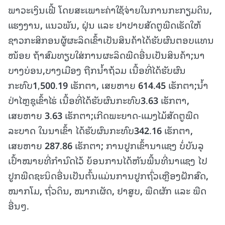
ພາວະເງິນເຟີ້ ໂດຍສະເພາະຄ່າໃຊ້ຈ່າຍໃນການກະກຽມດິນ
,
ແຮງງານ
,
ແນວພັນ
,
ຝຸ່ນ ແລະ ຢາປາບສັດຕູພືດເຮັດໃຫ້
ຊາວກະສິກອນຜູ້ຜະລິດເຂົ້າເປັນສິນຄ້າໄດ້ຮັບຜົນຕອບແທນ
ໜ້ອຍ ຖ້າສົມທຽບໃສ່ການຜະລິດພືດອື່ນເປັນສິນຄ້າ
;
ນາ
ບາງບ່ອນ
,
ບາງເມືອງ ຖືກນໍ້າຖ້ວມ ເນື້ອທີ່ໄດ້ຮັບຜົນ
ກະທົບ
1
,
500
.
19
ເຮັກຕາ
,
ເສຍຫາຍ
614
.
45
ເຮັກຕາ
;
ນໍ້າ
ປ່າໄຫຼຊຸເຂົ້າໄຮ່ ເນື້ອທີ່ໄດ້ຮັບຜົນກະທົບ
3
.
63
ເຮັກຕາ
,
ເສຍຫາຍ
3
.
63
ເຮັກຕາ
;
ເກີດພະຍາດ-ແມງໄມ້ສັດຕູພືດ
ລະບາດ ໃນນາເຂົ້າ ໄດ້ຮັບຜົນກະທົບ
342
.
16
ເຮັກຕາ
,
ເສຍຫາຍ
287
.
86
ເຮັກຕາ
;
ການປູກເຂົ້ານາແຊງ ບໍ່ບັນລຸ
ເປົ້າໝາຍທີ່ກຳນົດໄວ້ ຍ້ອນການໄດ້
ຫັນ
ພື້ນທີ່ນາແຊງ ໄປ
ປູກ
ພືດ
ຊະ
ນິດ
ອື່ນ
ເປັນ
ຕົ້ນແມ່ນ
ການປູກຖົ່ວເຫຼືອງຝັກສົດ
,
ໝາກໂມ
,
ຖົ່ວດິນ
,
ໝາກເຜັດ
,
ຢາສູບ
,
ພືດຜັກ ແລະ ພືດ
ອື່ນໆ.