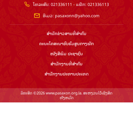
ໂທລະສັບ: 021336111 - ແຟັກ: 021336113
ອີເມວ:
pasaxonn@yahoo.com
ສຳ​ນັກ​ຂ່າວ​ສານ​ທີ່​ສຳ​ຄັນ​
ຄະນະໂຄສະນາອົບຮົມ​ສູນ​ກາງ​ພັກ
ໜັງສືພິມ ປະ​ຊາ​ຊົນ
ສຳ​ນັກ​ງານ​ທີ່​ສຳ​ຄັນ
ສຳ​ນັກ​ງານ​ປະ​ທານ​ປະ​ເທດ
ລິຂະສິດ ©2026 www.pasaxon.org.la. ສະຫງວນໄວ້ເຊິງສິດ
ທັງຫມົດ