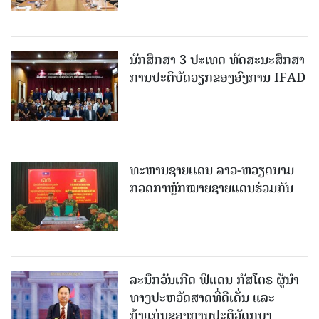
ນັກສຶກສາ 3 ປະເທດ ທັດ​ສະ​ນະ​ສຶກ​ສາ
ການປະຕິບັດວຽກຂອງອົງການ IFAD
ທະຫານຊາຍເເດນ ລາວ-ຫວຽດນາມ
ກວດກາຫຼັກໝາຍຊາຍແດນຮ່ວມກັນ
ລະນຶກວັນເກີດ ຟິແດນ ກັສໂຕຣ ຜູ້ນຳ
ທາງປະຫວັດສາດທີ່ດີເດັ່ນ ແລະ
ກ້າແກ່ນຂອງການປະຕິວັດກູບາ