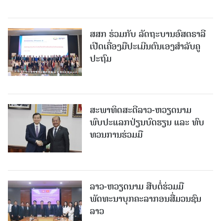
ສສກ ຮ່ວມກັບ ລັດຖະບານອົສຕຣາລີ
ເປີດເຄື່ອງມືປະເມີນຕົນເອງສຳລັບຄູ
ປະຖົມ
ສະພາທິດສະດີລາວ-ຫວຽດນາມ
ພົບປະແລກປ່ຽນບົດຮຽນ ແລະ ທົບ
ທວນການຮ່ວມມື
ລາວ-ຫວຽດ​ນາມ ສືບ​ຕໍ່​ຮ່ວມ​ມື
ພັດທະນາບຸກຄະລາກອນສື່ມວນຊົນ
ລາວ