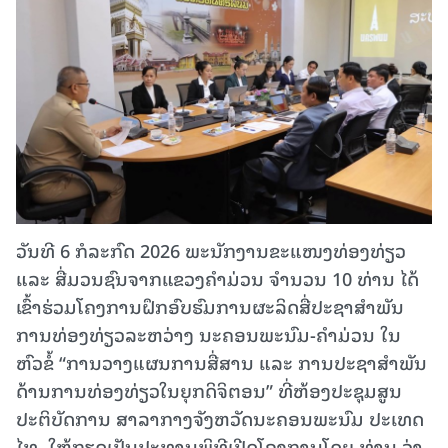
ວັນທີ 6 ກໍລະກົດ 2026 ພະນັກງານຂະແໜງທ່ອງທ່ຽວ
ແລະ ສື່ມວນຊົນຈາກແຂວງຄໍາມ່ວນ ຈໍານວນ 10 ທ່ານ ໄດ້
ເຂົ້າຮ່ວມໂຄງການຝຶກອົບຮົມການຜະລິດສື່ປະຊາສຳພັນ
ການທ່ອງທ່ຽວລະຫວ່າງ ນະຄອນພະນົມ-ຄຳມ່ວນ ໃນ
ຫົວຂໍ້ “ການວາງແຜນການສື່ສານ ແລະ ການປະຊາສໍາພັນ
ດ້ານການທ່ອງທ່ຽວໃນຍຸກດິຈິຕອນ” ທີ່ຫ້ອງປະຊຸມສູນ
ປະຕິບັດການ ສາລາກາງຈັງຫວັດນະຄອນພະນົມ ປະເທດ
ໄທ. ໃຫ້ກຽດເປັນປະທານພິທີເປີດໂຄງການໂດຍ ທ່ານ ວ່າ