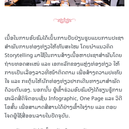
ເນື້ອໃນການອົບຮົມໄດ້ເນັ້ນການປັບປ່ຽນຮູບແບບການປະຊາ
ສຳພັນການທ່ອງທ່ຽວໃຫ້ທັນສະໄໝ ໂດຍນຳແນວຄິດ
Storytelling ມາໃຊ້ໃນການສ້າງເນື້ອຫາປະຊາສໍາພັນໂດຍ
ຖ່າຍທອດສະເໜ່ ແລະ ເອກະລັກຂອງແຫຼ່ງທ່ອງທ່ຽວ ໃຫ້
ກາຍເປັນເລື່ອງລາວທີ່ໜ້າຕິດຕາມ ເພື່ອສ້າງຄວາມປະທັບ
ໃຈ ແລະ ກະຕຸ້ນໃຫ້ນັກທ່ອງທ່ຽວຢາກເດີນທາງມາສໍາພັດ
ດ້ວຍຕົນເອງ. ນອກນັ້ນ ຜູ້ເຂົ້າຮ່ວມອົບຮົມຍັງໄດ້ຮຽນຮູ້ການ
ຜະລິດສື່ດິຈິຕອນເຊັ່ນ Infographic, One Page ແລະ ວິດີ
ໂອສັ້ນ ເພື່ອສາມາດສື່ສານໄດ້ຢ່າງເຂົ້າໃຈງ່າຍ ແລະ ຕອບ
ໂຈດຜູ້ໃຊ້ສື່ອອນລາຍໃນປັດຈຸບັນ.