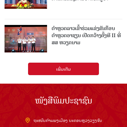
ຕຳຫຼວດລາວເຂົ້າຮ່ວມແຂ່ງຂັນກ໊ອບ
ຕຳຫຼວດອາຊຽນ ເປີດກວ້າງຄັ້ງທີ II ທີ່
ສສ ຫວຽດນາມ
ເພີ່ມເຕີມ
ໜັງສືພິມປະຊາຊົນ
ຖະໜົນກຳແພງເມືອງ ນະຄອນຫຼວງວຽງຈັນ