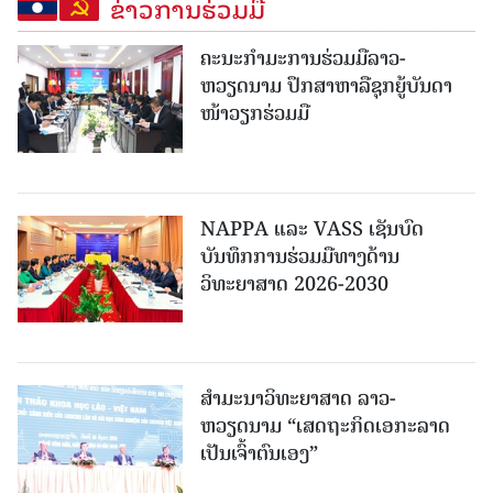
ຂ່າວການຮ່ວມມື
ຄະນະກໍາມະການຮ່ວມມືລາວ-
ຫວຽດນາມ ປຶກສາຫາລືຊຸກຍູ້ບັນດາ
ໜ້າວຽກຮ່ວມມື
NAPPA ແລະ VASS ເຊັນບົດ
ບັນທຶກການຮ່ວມມືທາງດ້ານ
ວິທະຍາສາດ 2026-2030
ສຳມະນາວິທະຍາສາດ ລາວ-
ຫວຽດນາມ “ເສດຖະກິດເອກະລາດ
ເປັນເຈົ້າຕົນເອງ”