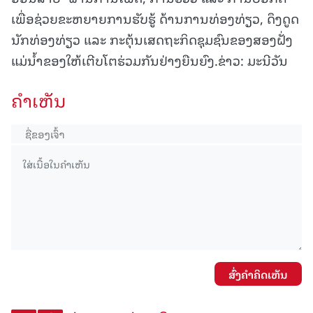
ເພື່ອຊ່ວຍຂະຫຍາຍການຮັບຮູ້ ດ້ານການທ່ອງທ່ຽວ, ດຶງດູດ
ນັກທ່ອງທ່ຽວ ແລະ ກະຕຸ້ນເສດຖະກິດຊຸມຊົນຂອງສອງຝັ່ງ
ແມ່ນ້ຳຂອງໃຫ້ເຕີບໂຕຮ່ວມກັນຢ່າງຍືນຍົງ.ຂ່າວ: ມະນີວັນ
ຄໍາເຫັນ
ສົ່ງຄໍາຄິດເຫັນ