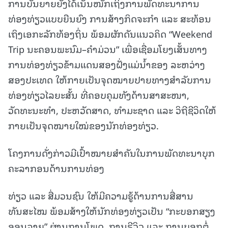
ການບັນຍາຍຍັງໄດ້ເນັ້ນໜັກເຖິງການພັດທະນາການ
ທ່ອງທ່ຽວແບບຍືນຍົງ ການສ້າງກິດຈະກຳ ແລະ ສະທ້ອນ
ເຖິງເອກະລັກທ້ອງຖິ່ນ ພ້ອມຜັກດັນແນວຄິດ “Weekend
Trip ນະຄອນພະນົມ–ຄຳມ່ວນ” ເພື່ອເຊື່ອມໂຍງເສັ້ນທາງ
ການທ່ອງທ່ຽວຂ້າມແດນສອງຝັ່ງແມ່ນໍ້າຂອງ ລະຫວ່າງ
ສອງປະເທດ ໃຫ້ກາຍເປັນຈຸດໝາຍປາຍທາງສຳລັບການ
ທ່ອງທ່ຽວໄລຍະສັ້ນ ທີ່ຄອບຄຸມທັງດ້ານສາສະໜາ,
ວັດທະນະທຳ, ປະຫວັດສາດ, ທຳມະຊາດ ແລະ ວິຖີຊີວິດໃຫ້
ກາຍເປັນຈຸດໝາຍໃໝ່ຂອງນັກທ່ອງທ່ຽວ.
ໂຄງການດັ່ງກ່າວມີເປົ້າໝາຍສຳຄັນໃນການພັດທະນາບຸກ
ຄະລາກອນດ້ານການທ່ອງ
ທ່ຽວ ແລະ ສື່ມວນຊົນ ໃຫ້ມີຄວາມຮູ້ດ້ານການສື່ສານ
ທັນສະໄໝ ພ້ອມສ້າງໃຫ້ນັກທ່ອງທ່ຽວເປັນ “ກະບອກສຽງ
ອອນລາຍ” ຜ່ານການໂພດ, ການຣີວິວ ແລະ ການບອກຕໍ່