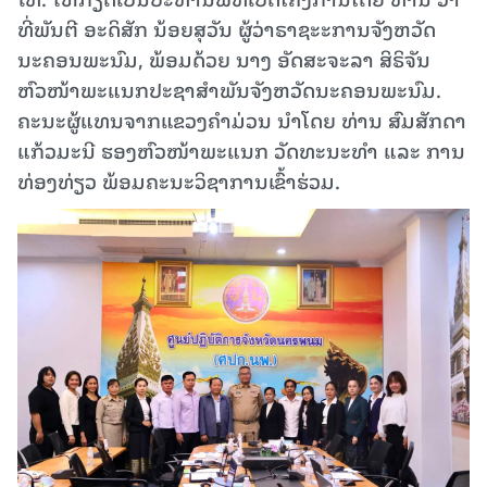
ທີ່ພັນຕີ ອະດິສັກ ນ້ອຍສຸວັນ ຜູ້ວ່າຣາຊະະການຈັງຫວັດ
ນະຄອນພະນົມ, ພ້ອມດ້ວຍ ນາງ ອັດສະຈະລາ ສິຣິຈັນ
ຫົວໜ້າພະແນກປະຊາສຳພັນຈັງຫວັດນະຄອນພະນົມ.
ຄະນະຜູ້ແທນຈາກແຂວງຄຳມ່ວນ ນຳໂດຍ ທ່ານ ສົມສັກດາ
ແກ້ວມະນີ ຮອງຫົວໜ້າພະແນກ ວັດທະນະທຳ ແລະ ການ
ທ່ອງທ່ຽວ ພ້ອມຄະນະວິຊາການເຂົ້າຮ່ວມ.