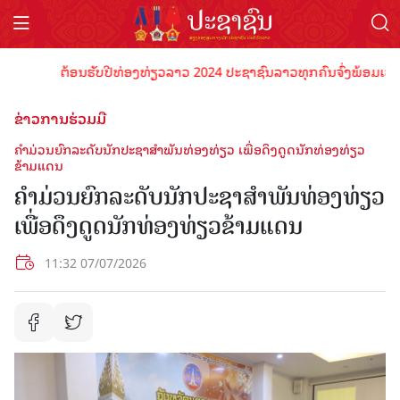
ຕ້ອນຮັບປີທ່ອງທ່ຽວລາວ 2024 ປະຊາຊົນລາວທຸກຄົນຈົ່ງພ້ອມເປັນເຈົ້າພ
ຂ່າວການຮ່ວມມື
ຄຳມ່ວນຍົກລະດັບນັກປະຊາສຳພັນທ່ອງທ່ຽວ ເພື່ອດຶງດູດນັກທ່ອງທ່ຽວ
ຂ້າມແດນ
ຄຳມ່ວນຍົກລະດັບນັກປະຊາສຳພັນທ່ອງທ່ຽວ
ເພື່ອດຶງດູດນັກທ່ອງທ່ຽວຂ້າມແດນ
11:32 07/07/2026