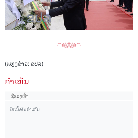
(ແຫຼງຂ່າວ: ຂປລ)
ຄໍາເຫັນ