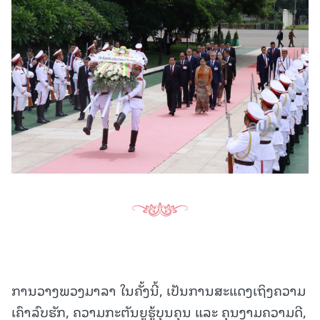
ການວາງພວງມາລາ ໃນຄັ້ງນີ້, ເປັນການສະແດງເຖິງຄວາມ
ເຄົາລົບຮັກ, ຄວາມກະຕັນຍູຮູ້ບຸນຄຸນ ແລະ ຄຸນງາມຄວາມດີ,