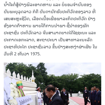
ນ້ຳໃຈຕໍ່ສູ້ຢ່າງພິລະອາດຫານ ແລະ ບໍ່ຍອມຈຳນົນຂອງ
ບັນພະບຸລຸດລາວ ກໍຄື ບັນດານັກຮົບປະຕິວັດຂອງລາວ ທີ່
ເສຍສະຫຼະຊີວິດ, ເລືອດເນື້ອເພື່ອພາລະກິດປະຕິວັດ ຢ່າງ
ອົງອາດກ້າຫານ ພາຍໃຕ້ການນໍາພາ-ຊີ້ນຳຂອງພັກ
ປະຊາຊົນ ປະຕິວັດລາວ ຈົນສາມາດຍາດໄດ້ໄຊຊະນະ ແລະ
ປະກາດເອກະລາດ, ສະຖາປະນາ ເປັນສາທາລະນະລັດ
ປະຊາທິປະໄຕ ປະຊາຊົນລາວ ຂຶ້ນຢ່າງສະຫງ່າຜ່າເຜີຍ ໃນ
ວັນທີ 2 ທັນວາ 1975.