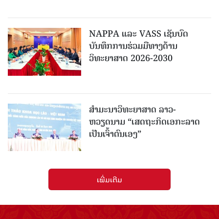
NAPPA ແລະ VASS ເຊັນບົດ
ບັນທຶກການຮ່ວມມືທາງດ້ານ
ວິທະຍາສາດ 2026-2030
ສຳມະນາວິທະຍາສາດ ລາວ-
ຫວຽດນາມ “ເສດຖະກິດເອກະລາດ
ເປັນເຈົ້າຕົນເອງ”
ເພີ່ມເຕີມ