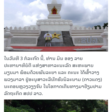
ໃນວັນທີ 3 ກໍລະກົດ ນີ້, ທ່ານ ມິນ ອອງ ລາຍ
ປະທານາທິບໍດີ ແຫ່ງສາທາລະນະລັດ ສະຫະພາບ
ມຽນມາ ພ້ອມດ້ວຍພັນລະຍາ ແລະ ຄະນະ ໄດ້ເຂົ້າວາງ
ພວງມາລາ ຢູ່ອະນຸສາວະລີນັກຮົບນິລະນາມ (ດາວແດງ)
ນະຄອນຫຼວງວຽງຈັນ ໃນໂອກາດເດີນທາງມາຢ້ຽມຢາມ
ລັດຖະກິດ ສປປ ລາວ.