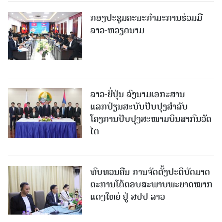
ກອງປະຊຸມຄະນະກຳມະການຮ່ວມມື
ລາວ-ຫວຽດນາມ
ລາວ-ຍີ່ປຸ່ນ ລົງນາມເອກະສານ
ແລກປ່ຽນສະບັບປັບປຸງສໍາລັບ
ໂຄງການປັບປຸງສະໜາມບິນສາກົນວັດ
ໄຕ
ທົບທວນຄືນ ການຈັດຕັ້ງປະຕິບັດມາດ
ຕະການໂຕ້ຕອບສະພາບພະຍາດໝາກ
ແດງໃຫຍ່ ຢູ່ ສປປ ລາວ