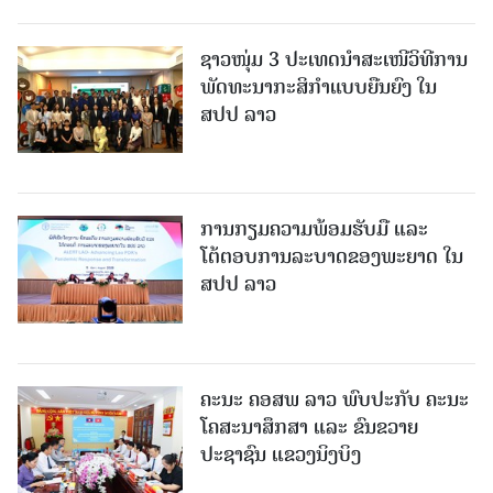
ຊາວໜຸ່ມ 3 ປະເທດນຳສະເໜີວິທີການ
ພັດທະນາກະສິກຳແບບຍືນຍົງ ໃນ
ສປປ ລາວ
ການກຽມຄວາມພ້ອມຮັບມື ແລະ
ໂຕ້ຕອບການລະບາດຂອງພະຍາດ ໃນ
ສປປ ລາວ
ຄະນະ ຄອສພ ລາວ ພົບປະກັບ ຄະນະ
ໂຄສະນາສຶກສາ ແລະ ຂົນຂວາຍ
ປະຊາຊົນ ແຂວງນິງບິງ