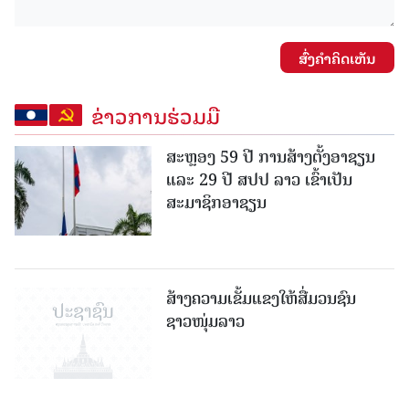
ສົ່ງຄໍາຄິດເຫັນ
ຂ່າວການຮ່ວມມື
ສະຫຼອງ 59 ປີ ການສ້າງຕັ້ງອາຊຽນ
ແລະ 29 ປີ ສປປ ລາວ ເຂົ້າເປັນ
ສະມາຊິກອາຊຽນ
ສ້າງຄວາມເຂັ້ມແຂງໃຫ້ສື່ມວນຊົນ
ຊາວໜຸ່ມລາວ