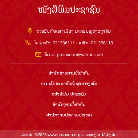
ໜັງສືພິມປະຊາຊົນ
ຖະໜົນກຳແພງເມືອງ ນະຄອນຫຼວງວຽງຈັນ
ໂທລະສັບ: 021336111 - ແຟັກ: 021336113
ອີເມວ:
pasaxonn@yahoo.com
ສຳ​ນັກ​ຂ່າວ​ສານ​ທີ່​ສຳ​ຄັນ​
ຄະນະໂຄສະນາອົບຮົມ​ສູນ​ກາງ​ພັກ
ໜັງສືພິມ ປະ​ຊາ​ຊົນ
ສຳ​ນັກ​ງານ​ທີ່​ສຳ​ຄັນ
ສຳ​ນັກ​ງານ​ປະ​ທານ​ປະ​ເທດ
ລິຂະສິດ ©2026 www.pasaxon.org.la. ສະຫງວນໄວ້ເຊິງສິດ