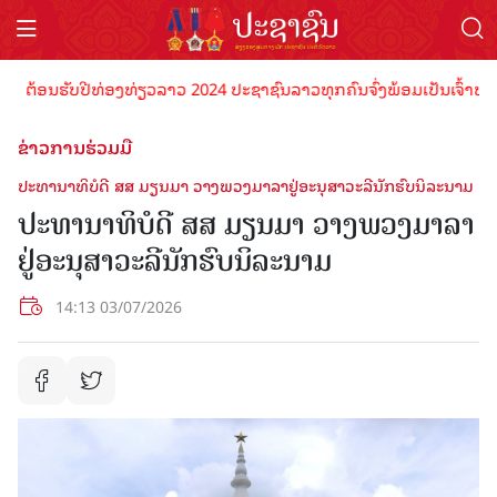
້ອນຮັບປີທ່ອງທ່ຽວລາວ 2024 ປະຊາຊົນລາວທຸກຄົນຈົ່ງພ້ອມເປັນເຈົ້າພາບທີ່ດີ
ຂ່າວການຮ່ວມມື
ປະທານາທິບໍດີ ສສ ມຽນມາ ວາງພວງມາລາຢູ່ອະນຸສາວະລີນັກຮົບນິລະນາມ
ປະທານາທິບໍດີ ສສ ມຽນມາ ວາງພວງມາລາ
ຢູ່ອະນຸສາວະລີນັກຮົບນິລະນາມ
14:13 03/07/2026