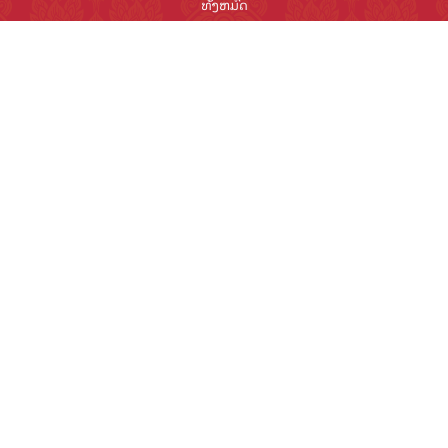
ທັງຫມົດ