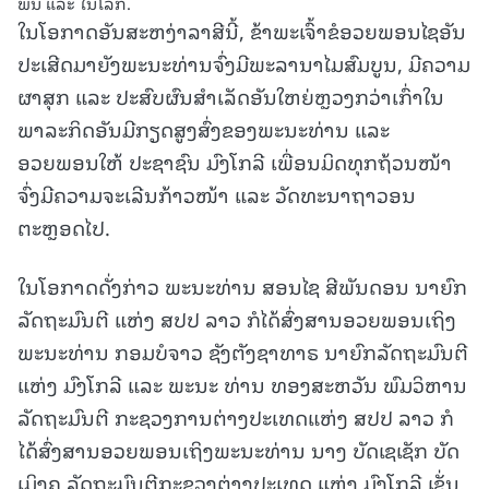
ພື້ນ ແລະ ໃນໂລກ.
ໃນໂອກາດອັນສະຫງ່າລາສີນີ້, ຂ້າພະເຈົ້າຂໍອວຍພອນໄຊອັນ
ປະເສີດມາຍັງພະນະທ່ານຈົ່ງມີພະລານາໄມສົມບູນ, ມີຄວາມ
ຜາສຸກ ແລະ ປະສົບຜົນສໍາເລັດອັນໃຫຍ່ຫຼວງກວ່າເກົ່າໃນ
ພາລະກິດອັນມີກຽດສູງສົ່ງຂອງພະນະທ່ານ ແລະ
ອວຍພອນໃຫ້ ປະຊາຊົນ ມົງໂກລີ ເພື່ອນມິດທຸກຖ້ວນໜ້າ
ຈົ່ງມີຄວາມຈະເລີນກ້າວໜ້າ ແລະ ວັດທະນາຖາວອນ
ຕະຫຼອດໄປ.
ໃນໂອກາດດັ່ງກ່າວ ພະນະທ່ານ ສອນໄຊ ສີພັນດອນ ນາຍົກ
ລັດຖະມົນຕີ ແຫ່ງ ສປປ ລາວ ກໍໄດ້ສົ່ງສານອວຍພອນເຖິງ
ພະນະທ່ານ ກອມບໍຈາວ ຊັງຕັງຊາທາຣ ນາຍົກລັດຖະມົນຕີ
ແຫ່ງ ມົງໂກລີ ແລະ ພະນະ ທ່ານ ທອງສະຫວັນ ພົມວິຫານ
ລັດຖະມົນຕີ ກະຊວງການຕ່າງປະເທດແຫ່ງ ສປປ ລາວ ກໍ
ໄດ້ສົ່ງສານອວຍພອນເຖິງພະນະທ່ານ ນາງ ບັດເຊເຊັກ ບັດ
ເມິງຄ ລັດຖະມົນຕີກະຊວງຕ່າງປະເທດ ແຫ່ງ ມົງໂກລີ ເຊັ່ນ