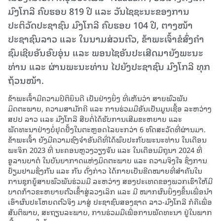
ມົງໂກລີ ຄົບຮອບ 819 ປີ ແລະ ວັນໄຊຊະນະຂອງການ
ປະຕິວັດປະຊາຊົນ ມົງໂກລີ ຄົບຮອບ 104 ປີ, ຕາງໜ້າ
ປະຊາຊົນລາວ ແລະ ໃນນາມສ່ວນຕົວ, ຂ້າພະເຈົ້າຂໍສົ່ງຄຳ
ຊົມເຊີຍອັນອົບອຸ່ນ ແລະ ພອນໄຊອັນປະເສີດມາຍັງພະນະ
ທ່ານ ແລະ ຜ່ານພະນະທ່ານ ໄປຍັງປະຊາຊົນ ມົງໂກລີ ທຸກ
ຖ້ວນໜ້າ.
ຂ້າພະເຈົ້າມີຄວາມປິຕິຍິນດີ ເປັນຢ່າງຍິ່ງ ທີ່ເຫັນວ່າ ສາຍພົວພັນ
ມິດຕະພາບ, ຄວາມສາມັກຄີ ແລະ ການຮ່ວມມືອັນເປັນມູນເຊື້ອ ລະຫວ່າງ
ສປປ ລາວ ເເລະ ມົງໂກລີ ສືບຕໍ່ໄດ້ຮັບການເສີມຂະຫຍາຍ ແລະ
ພັດທະນາຢ່າງບໍ່ຢຸດຢັ້ງໃນຕະຫຼອດໄລຍະກວ່າ 6 ທົດສະວັດທີ່ຜ່ານມາ.
ຂ້າພະເຈົ້າ ຍັງມີຄວາມຊົງຈໍາອັນດີທີ່ໄດ້ພົບປະກັບພະນະທ່ານ ໃນເດືອນ
ພະຈິກ 2023 ທີ່ ນະຄອນຫຼວງວຽງຈັນ ແລະ ໃນເດືອນມິຖຸນາ 2024 ທີ່
ອູລານບາຕໍ ໃນບັນຍາກາດແຫ່ງມິດຕະພາບ ແລະ ຄວາມຈິງໃຈ ຊຶ່ງການ
ຢ້ຽມຢາມຊຶ່ງກັນ ແລະ ກັນ ດັ່ງກ່າວ ໄດ້ກາຍເປັນຂີດໝາຍທີ່ສໍາຄັນໃນ
ການຊຸກຍູ້ສາຍພົວພັນຮ່ວມມື ລະຫວ່າງ ສອງປະເທດຂອງພວກເຮົາໃຫ້ມີ
ບາດກ້າວຂະຫຍາຍຕົວເຂົ້າສູ່ລວງເລິກ ແລະ ມີ ໝາກຜົນຍິ່ງໆຂຶ້ນເພື່ອນໍາ
ເອົາຜົນປະໂຫຍດຕົວຈິງ ມາສູ່ ປະຊາຊົນສອງຊາດ ລາວ-ມົງໂກລີ ກໍຄືເພື່ອ
ສັນຕິພາບ, ສະຖຽນລະພາບ, ການຮ່ວມມືເພື່ອການພັດທະນາ ຢູ່ໃນພາກ