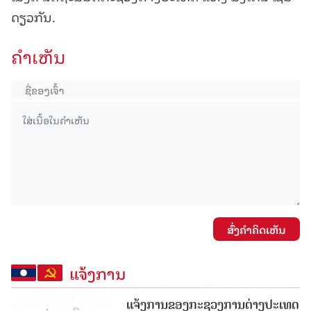
ດຽວກັນ.
ຄໍາເຫັນ
ສົ່ງຄໍາຄິດເຫັນ
ແຈ້ງການ
ແຈ້ງການຂອງກະຊວງການຕ່າງປະເທດ