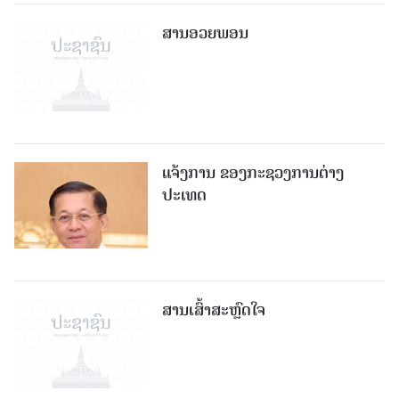
ສານອວຍພອນ
ແຈ້ງການ ຂອງກະຊວງການຕ່າງ
ປະເທດ
ສານເສົ້າສະຫຼົດໃຈ