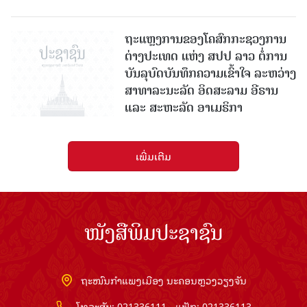
ຖະແຫຼງການຂອງໂຄສົກກະຊວງການ
ຕ່າງປະເທດ ແຫ່ງ ສປປ ລາວ ຕໍ່ການ
ບັນລຸບົດບັນທຶກຄວາມເຂົ້າໃຈ ລະຫວ່າງ
ສາທາລະນະລັດ ອິດສະລາມ ອີຣານ
ແລະ ສະຫະລັດ ອາເມຣິກາ
ເພີ່ມເຕີມ
ໜັງສືພິມປະຊາຊົນ
ຖະໜົນກຳແພງເມືອງ ນະຄອນຫຼວງວຽງຈັນ
ໂທລະສັບ: 021336111 - ແຟັກ: 021336113