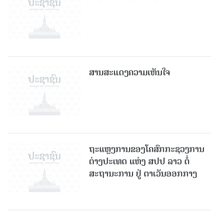
ສານສະແດງຄວາມເຫັນໃຈ
ຖະແຫຼງການຂອງໂຄສົກກະຊວງການ
ຕ່າງປະເທດ ແຫ່ງ ສປປ ລາວ ຕໍ່
ສະຖານະການ ຢູ່ ຕາເວັນອອກກາງ