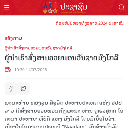
ຕ້ອນຮັບປີທ່ອງທ່ຽວລາວ 2024 ປະຊາຊົນລາວທຸກ
ແຈ້ງການ
ຜູ້ນຳເຮົາສົ່ງສານອວຍພອນວັນຊາດມົງໂກລີ
ຜູ້ນຳເຮົາສົ່ງສານອວຍພອນວັນຊາດມົງໂກລີ
10:30 11/07/2025
ພະນະທ່ານ ທອງລຸນ ສີສຸລິດ ປະທານປະເທດ ແຫ່ງ ສປປ
ລາວ ໄດ້ສົ່ງສານອວຍພອນເຖິງພະນະ ທ່ານ ຄູເຣລສຸກຄ ໂອ
ຄະນາ ປະທານາທິບໍດີ ແຫ່ງ ມົງໂກລີ ໂດຍມີເນື້ອໃນວ່າ:
ເນື່ອງໃນໂອກາດບຸນປະເພນີ “Naadam’’, ວັນສ້າງຕັ້ງລັດ