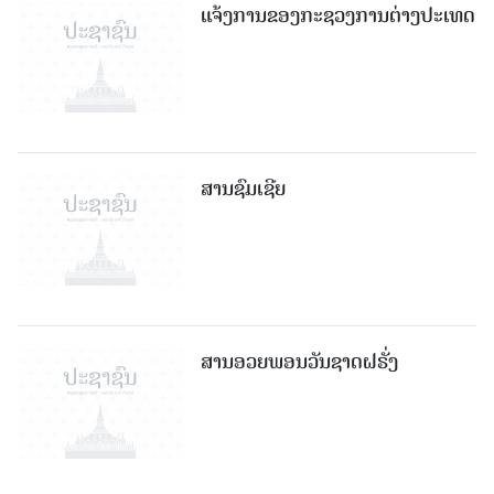
ແຈ້ງການຂອງກະຊວງການຕ່າງປະເທດ
ສານຊົມເຊີຍ
ສານອວຍພອນວັນຊາດຝຣັ່ງ