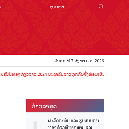
n
ວັນສຸກ ທີ 7 ສິງຫາ ຄ.ສ. 2026
່ອງທ່ຽວລາວ 2024 ປະຊາຊົນລາວທຸກຄົນຈົ່ງພ້ອມເປັນເຈົ້າພາບທີ່ດີ ຕ້ອນຮັບນ
ຂ່າວ​ລ່າ​ສຸດ
ຜະລິດຕະພັນ ແລະ ຮູບແບບການ
ທ່ອງທ່ຽວທີ່ຫຼາກຫຼາຍ ຊ່ວຍ