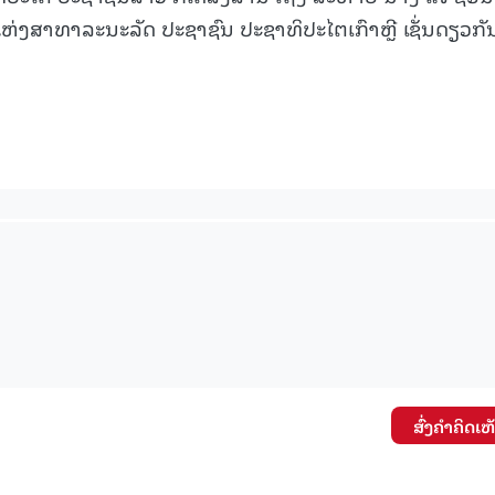
ງສາທາລະນະລັດ ປະຊາຊົນ ປະຊາທິປະໄຕເກົາຫຼີ ເຊັ່ນດຽວກັ
15.039(06-08-20
ສົ່ງຄໍາຄິດເຫ