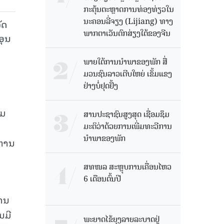
ກະຕຸ້ນຕະຫຼາດການທ່ອງທ່ຽວໃນ
ນະຄອນລີ່ຈຽງ (Lijiang) ທາງ
ັດ
ພາກຕາເວັນຕົກສ່ຽງໃຕ້ຂອງຈີນ
ອຸນ
ພາຍໃຕ້ການນໍາພາຂອງພັກ ສື່
ມວນຊົນລາວເຕີບໃຫຍ່ ເຂັ້ມແຂງ
ຢ່າງບໍ່ຢຸດຢັ້ງ
າມ
ສານປະຊາຊົນສູງສຸດ ເຊື່ອມຊຶມ
ມະຕິວ່າດ້ວຍການເພີ່ມທະວີການ
ນຳພາຂອງພັກ
ິຫານ
ສທໜລ ສະຫຼຸບການເຄື່ອນໄຫວ
6 ເດືອນຕົ້ນປີ
່ານ
ນມີ
ພະຍາດໄຂ້ຍຸງລາຍລະບາດຢູ່