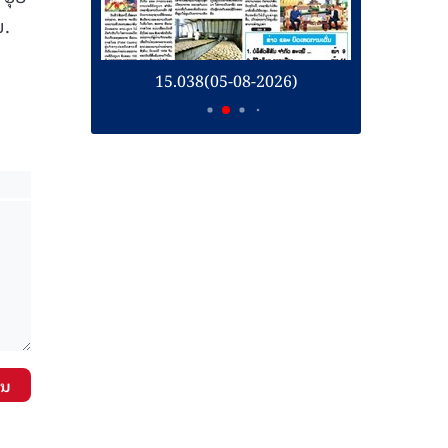
ນ.
26)
15.038(05-08-2026)
1
ັນ