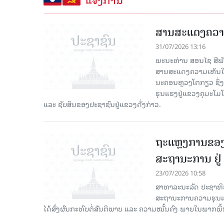
ສານສະແດງຄວາ
31/07/2026 13:16
ພະນະທ່ານ ສອນໄຊ ສີພັ
ສານສະແດງຄວາມເຫັນໃຈ ເ
ນະຄອນຫຼວງໂຕກຽວ ຊຶ່ງມີ
ຮຸນແຮງຢູ່ແຂວງຄຸມະໂມໂຕ
ແລະ ຊັບສິນຂອງປະຊາຊົນຢູ່ແຂວງດັ່ງກ່າວ.
ຖະແຫຼງການຂອງ
ສະຖານະການ ຢູ່
23/07/2026 10:58
ສາທາລະນະລັດ ປະຊາທິປະ
ສະຖານະການຄວາມຮຸນແຮງ
ໄດ້ສົ່ງຜົນກະທົບຕໍ່ສັນຕິພາບ ແລະ ຄວາມໝັ້ນຄົງ ພາຍໃນພາກພື