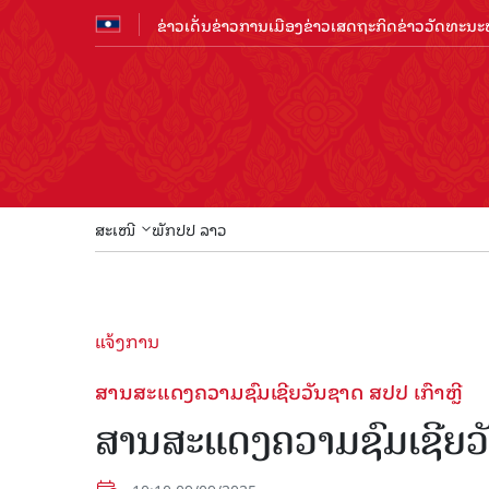
ຂ່າວເດັ່ນ
ຂ່າວການເມືອງ
ຂ່າວເສດຖະກິດ
ຂ່າວວັດທະນະທ
ສະເໜີ
ພັກປປ ລາວ
ແຈ້ງການ
ສານສະແດງຄວາມຊົມເຊີຍວັນຊາດ ສປປ ເກົາຫຼີ
ສານສະແດງຄວາມຊົມເຊີຍວັ