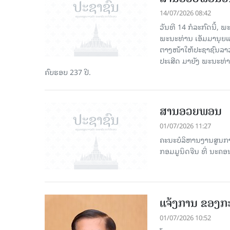
14/07/2026 08:42
ວັນທີ 14 ກໍລະກົດນີ້,
ພະນະທ່ານ ເອັມມານຸຍແອນ
ຕາງໜ້າໃຫ້ປະຊາຊົນລາວ 
ປະເສີດ ມາຍັງ ພະນະທ່
ຄົບຮອບ 237 ປີ.
ສານອວຍພອນ
01/07/2026 11:27
ຄະນະບໍລິຫານງານສູນກາ
ກອມມູນິດຈີນ ທີ່ ນະຄອນຫ
ແຈ້ງການ ຂອງກ
01/07/2026 10:52