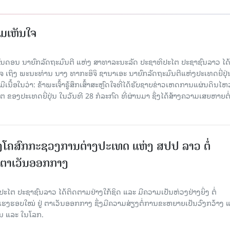
ມເຫັນໃຈ
ນດອນ ນາຍົກລັດຖະມົນຕີ ແຫ່ງ ສາທາລະນະລັດ ປະຊາທິປະໄຕ ປະຊາຊົນລາວ ໄດ້ສ
ຖິງ ພະນະທ່ານ ນາງ ທາກະອິຈິ ຊານາເອະ ນາຍົກລັດຖະມົນຕີແຫ່ງປະເທດຍີ່ປຸ່ນ
ເນື້ອໃນວ່າ: ຂ້າພະເຈົ້າຮູ້ສຶກເສົ້າສະຫຼົດໃຈທີ່ໄດ້ຮັບຊາບຂ່າວເຫດການແຜ່ນດິນໄຫ
 ຂອງປະເທດຍີ່ປຸ່ນ ໃນວັນທີ 28 ກໍລະກົດ ທີ່ຜ່ານມາ ຊຶ່ງໄດ້ສ້າງຄວາມເສຍຫາຍຕໍ່
ໂຄສົກກະຊວງການຕ່າງປະເທດ ແຫ່ງ ສປປ ລາວ ຕໍ່
 ຕາເວັນອອກກາງ
ໄຕ ປະຊາຊົນລາວ ໄດ້ຕິດຕາມຢ່າງໃກ້ຊິດ ແລະ ມີຄວາມເປັນຫ່ວງຢ່າງຍິ່ງ ຕໍ່
ຮອບໃໝ່ ຢູ່ ຕາເວັນອອກກາງ ຊຶ່ງມີຄວາມສ່ຽງຕໍ່ການຂະຫຍາຍເປັນວົງກວ້າງ 
້ນ ແລະ ໃນໂລກ.