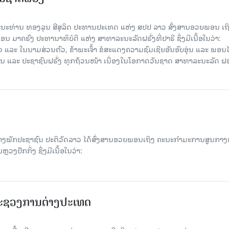
 ພະນະທ່ານ ທອງລຸນ ສີສຸລິດ ປະທານປະເທດ ແຫ່ງ ສປປ ລາວ ສົ່ງສານອວຍພອນ ເຖ
 ມາຄຣົງ ປະທານາທິບໍດີ ແຫ່ງ ສາທາລະນະລັດຝຣັ່ງທີ່ປາຣີ ຊຶ່ງມີເນື້ອໃນວ່າ:
ແລະ ໃນນາມສ່ວນຕົວ, ຂ້າພະເຈົ້າ ຂໍສະແດງຄວາມຊົມເຊີຍອັນອົບອຸ່ນ ແລະ ພອນ
ານ ແລະ ປະຊາຊົນຝຣັ່ງ ທຸກຖ້ວນໜ້າ ເນື່ອງໃນໂອກາດວັນຊາດ ສາທາລະນະລັດ ຝຣັ
ງພັກປະຊາຊົນ ປະຕິວັດລາວ ໄດ້ສົ່ງສານອວຍພອນເຖິງ ຄະນະກໍາມະການສູນກາງ
ຼວງປັກກິ່ງ ຊຶ່ງມີເນື້ອໃນວ່າ:
ະຊວງການຕ່າງປະເທດ