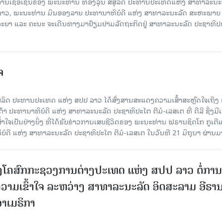
ຊື້ອເຊີນຂອງ ພະນະທ່ານ ທອງລຸນ ສີສຸລິດ ປະທານປະເທດແຫ່ງ ສາທາລະນະ
ລາວ, ພະນະທ່ານ ມິນອອງລາຍ ປະທານາທິບໍດີ ແຫ່ງ ສາທາລະນະລັດ ສະຫະພາບ
ະຍາ ແລະ ຄະນະ ຈະເດີນທາງມາຢ້ຽມຢາມລັດຖະກິດຢູ່ ສາທາລະນະລັດ ປະຊາທິປ
ຈ
ຸລິດ ປະທານປະເທດ ແຫ່ງ ສປປ ລາວ ໄດ້ສົ່ງສານສະແດງຄວາມເສົ້າສະຫຼົດໃຈເຖິງ
້າ ປະທານາທິບໍດີ ແຫ່ງ ສາທາລະນະລັດ ປະຊາທິປະໄຕ ຕີມໍ-ເລສເຕ ທີ່ ດີລີ ຊຶ່ງມີເນ
ສຶກເສົ້າໃຈເປັນຢ່າງຍິ່ງ ທີ່ໄດ້ຮັບຂ່າວການເສຍຊີວິດຂອງ ​ພະນະທ່ານ ຟຣານຊິດໂກ ກູເຕີ
ບໍດີ ແຫ່ງ ສາທາລະນະລັດ ປະຊາທິປະໄຕ ຕີມໍ-ເລສເຕ ໃນ​ວັນ​ທີ 21 ມິຖຸນາ ​ຜ່ານ​ມ
ໂຄສົກກະຊວງການຕ່າງປະເທດ ແຫ່ງ ສປປ ລາວ ຕໍ່ການ
ກຄວາມເຂົ້າໃຈ ລະຫວ່າງ ສາທາລະນະລັດ ອິດສະລາມ ອີຣາ
າເມຣິກາ