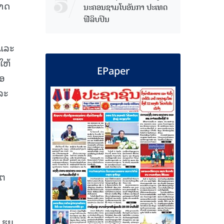
ຊາດ
ນະຄອນຊາມໂບ​ອັນກາ ປະເທດ
ຟີລິບປິນ
 ແລະ
ໃຫ້
EPaper
່ອ
ລະ
ໄຕ
 ຮຸຍ