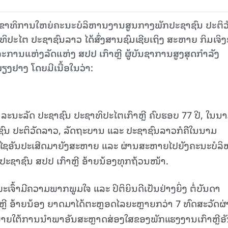
ດ ເລຂາທິການໃຫຍ່ຄະນະບໍລິຫານງານສູນກາງພັກປະຊາຊົນ ປະຕິວ
ໄຕ ປະຊາຊົນລາວ ໄດ້ສົ່ງສານຊົມເຊີຍເຖິງ ສະຫາຍ ກິມເຈິງ
ການແຫ່ງລັດແຫ່ງ ສປປ ເກົາຫຼີ ຜູ້ບັນຊາການສູງສຸດກຳລັງ
ງຢາງ ໂດຍມີເນື້ອໃນວ່າ:
ນະລັດ ປະຊາຊົນ ປະຊາທິປະໄຕເກົາຫຼີ ຄົບຮອບ 77 ປີ, ໃນນ
ນ ປະຕິວັດລາວ, ລັດຖະບານ ແລະ ປະຊາຊົນລາວກໍຄືໃນນາມ
ຍພອນໄຊອັນປະເສີດມາຍັງສະຫາຍ ແລະ ຜ່ານສະຫາຍໄປຍັງຄະນະບໍລ
ະຊາຊົນ ສປປ ເກົາຫຼີ ອ້າຍນ້ອງທຸກຖ້ວນໜ້າ.
ະເຈົ້າມີຄວາມພາກພູມໃຈ ແລະ ປິຕິຍິນດີເປັນຢ່າງຍິ່ງ ຕໍ່ບັນດາ
ົາຫຼີ ອ້າຍນ້ອງ ຍາດມາໄດ້ຕະຫຼອດໄລຍະຫຼາຍກວ່າ 7 ທົດສະວັດຜ
ພາຍໃຕ້ການນໍາພາອັນສະຫຼາດສ່ອງໃສຂອງພັກແຮງງານເກົາຫຼີອັ