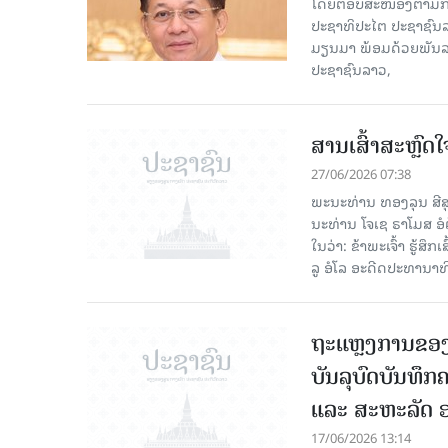
ໂດຍຕອບສະໜອງຕາມການເ
ປະຊາທິປະໄຕ ປະຊາຊົນ
ມຽນມາ ພ້ອມດ້ວຍພັນລ
ປະຊາຊົນລາວ,
ສານເສົ້າສະຫຼົດໃ
27/06/2026 07:38
ພະນະທ່ານ ທອງລຸນ ສີສ
ນະທ່ານ ໂຈເຊ ຣາໂມສ ອໍຕ
ໃນວ່າ: ຂ້າພະ​ເຈົ້າ​ ຮູ້
ລູ ອໍໂລ ອະດີດປະທານາທິ
ຖະແຫຼງການຂອງ
ບັນລຸບົດບັນທຶ
ແລະ ສະຫະລັດ ອ
17/06/2026 13:14