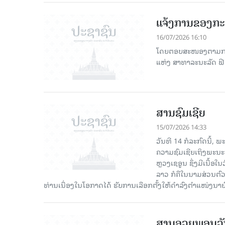
ແຈ້ງການຂອງກ
16/07/2026 16:10
ໂດຍຕອບສະໜອງຕາມການເ
ແຫ່ງ ສາທາລະນະລັດ ຟີລ
ສານຊົມເຊີຍ
15/07/2026 14:33
ວັນທີ 14 ກໍລະກົດນີ້,
ຄວາມຊົມເຊີຍເຖິງພະນະທ
ຫຼວງເຊອູນ ຊຶ່ງມີເນື້
ລາວ ກໍຄືໃນນາມສ່ວນຕົວ
ທ່ານເນື່ອງໃນໂອກາດໄດ້ ຮັບການເລືອກຕັ້ງໃຫ້ດຳລົງຕຳແໜ່ງນາຍົ
ສານອວຍພອນວັນ