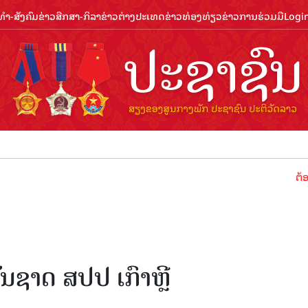
ຳ-ສັງຄົມ
ຂ່າວສືກສາ-ກິລາ
ຂ່າວຕ່າງປະເທດ
ຂ່າວທ່ອງທ່ຽວ
ຂ່າວການຮ່ວມມື
Logi
ຕ້ອນຮັບປີທ
ນຊາດ ສປປ ເກົາຫຼີ