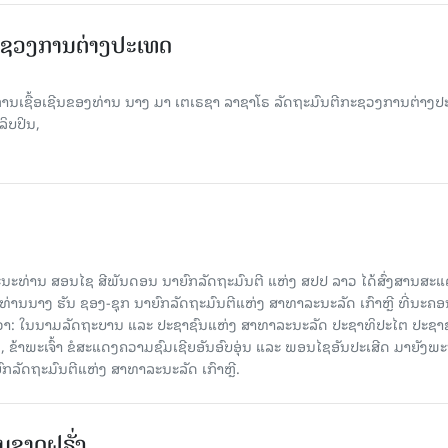
ະຊວງການຕ່າງປະເທດ
ຊື້ອເຊີນຂອງທ່ານ ນາງ ມາ ເຕເຣຊາ ລາຊາໂຣ ລັດຖະມົນຕີກະຊວງການຕ່າງປ
ິບປິນ,
 ພະນະທ່ານ ສອນໄຊ ສີພັນດອນ ນາຍົກລັດຖະມົນຕີ ແຫ່ງ ສປປ ລາວ ໄດ້ສົ່ງສານສະ
່ານນາງ ຮັນ ຊອງ-ຊຸກ ນາຍົກລັດຖະມົນຕີແຫ່ງ ສາທາລະນະລັດ ເກົາຫຼີ ທີ່ນະຄ
ອໃນວ່າ: ໃນນາມລັດຖະບານ ແລະ ປະຊາຊົນແຫ່ງ ສາທາລະນະລັດ ປະຊາທິປະໄຕ ປະຊາ
, ຂ້າພະເຈົ້າ ຂໍສະແດງຄວາມຊົມເຊີຍອັນອົບອຸ່ນ ແລະ ພອນໄຊອັນປະເສີດ ມາຍັງພ
ກລັດຖະມົນຕີແຫ່ງ ສາທາລະນະລັດ ເກົາຫຼີ.
ຊາດຝຣັ່ງ