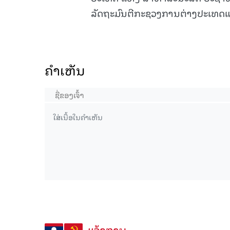
ລັດຖະມົນຕີກະຊວງການຕ່າງປະເທດແຫ່
ຄໍາເຫັນ
ແຈ້ງການ