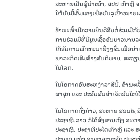
ສະຫາຍເປັນຜູ້ນໍາໜ້າ, ສປປ ເກົາຫຼີ
ໃຫ້ນັບມື້ເຂັ້ມແຂງເພື່ອບັນລຸເປົ້າໝາ
ຂ້າພະເຈົ້າມີຄວາມຍິນດີສືບຕໍ່ຮ່ວມ
ການຮ່ວມມືທີ່ມີມູນເຊື້ອອັນຍາວນານ
ໄດ້ຮັບການພັດທະນາຍິ່ງໆຂຶ້ນເພື່ອນ
ພາລະກິດເສີມສ້າງສັນຕິພາບ, ສະຖຽ
ໃນໂລກ.
ໃນໂອກາດອັນສະຫງ່າລາສີນີ້, ຂ້າພະເ
ຜາສຸກ ແລະ ປະສົບຜົນສຳເລັດອັນໃໝ່ໃ
ໃນໂອກາດດັ່ງກ່າວ, ສະຫາຍ ສອນໄຊ 
ປະຊາຊົນລາວ ກໍໄດ້ສົ່ງສານເຖິງ
ສະຫາ
ປະຊາຊົນ ປະຊາທິປະໄຕເກົາຫຼີ
ແລະ ສ
ປະເທດ ແຫ່ງ ສາທາລະນະລັດ ປະຊາທິປ