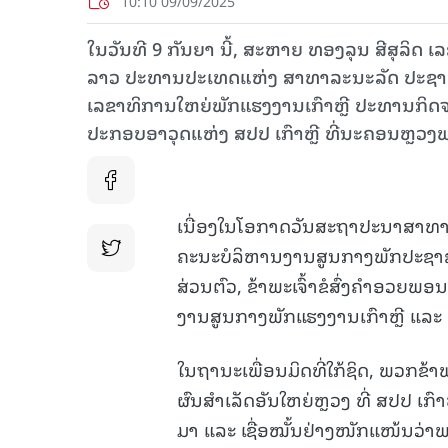
10:10 09/09/2025
ໃນວັນທີ 9 ກັນຍາ ນີ້, ສະຫາຍ ທອງລຸນ ສີສຸລິ
ລາວ ປະທານປະເທດແຫ່ງ ສາທາລະນະລັດ ປະຊາທິປະ
ເລຂາທິການໃຫຍ່ພັກແຮງງານເກົາຫຼີ ປະທານກິດຈະ
ປະກອບອາວຸດແຫ່ງ ສປປ ເກົາຫຼີ ທີ່ນະຄອນຫຼວງພຽ
ເນື່ອງໃນໂອກາດວັນສະຖາປະນາສາທາລະ
ຄະນະບໍລິຫານງານສູນກາງພັກປະຊາຊົ
ສ່ວນຕົວ, ຂ້າພະເຈົ້າຂໍສົ່ງຄໍາອວ
ງານສູນກາງພັກແຮງງານເກົາຫຼີ ແລະ ປ
ໃນຖານະເພື່ອນມິດທີ່ໃກ້ຊິດ, ພວກຂ້າພ
ຜົນສຳເລັດອັນໃຫຍ່ຫຼວງ ທີ່ ສປປ ເກ
ມາ ແລະ ເຊື່ອໝັ້ນຢ່າງໜັກແໜ້ນວ່າ