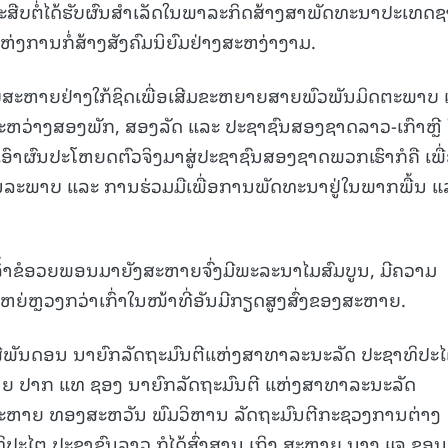
 ຈະສືບຕໍ່ໄດ້ຮັບຜົນສຳເລັດໃນພາລະກິດສ້າງສາພັດທະນາປະເທດ
ຍແຫ່ງການກໍ່ສ້າງສັງຄົມນິຍົມຢ່າງສະຫງ່າງາມ.
ມືກັບສະຫາຍຢ່າງໃກ້ຊິດເພື່ອເສີມຂະຫຍາຍສາຍພົວພັນມິດຕະພາບ
ລະຫວ່າງສອງພັກ, ສອງລັດ ແລະ ປະຊາຊົນສອງຊາດລາວ-ເກົາຫຼີ 
ຳເອົາຜົນປະໂຫຍດຕົວຈິງມາສູ່ປະຊາຊົນສອງຊາດພວກເຮົາກໍຄື ເພື
ນລະພາບ ແລະ ການຮ່ວມມືເພື່ອການພັດທະນາຢູ່ໃນພາກພື້ນ ແ
ຈົ້າຂໍອວຍພອນມາຍັງສະຫາຍຈົ່ງມີພະລະນາໄມສົມບູນ, ມີຄວາມ
ຫຍ່ຫຼວງກວ່າເກົ່າໃນໜ້າທີ່ອັນມີກຽດສູງສົ່ງຂອງສະຫາຍ.
ສີພັນດອນ
ນາຍົກລັດຖະມົນຕີແຫ່ງສາທາລະນະລັດ ປະຊາທິປະ
ຍ ປາກ ແທ ຊອງ
ນາຍົກລັດຖະມົນຕີ
ແຫ່ງສາທາລະນະລັດ
ະຫາຍ ທອງສະຫວັນ ພົມວິຫານ ລັດຖະມົນຕີກະຊວງການຕ່າງ
ະໄຕ ປະຊາຊົນລາວ ກໍໄດ້ສົ່ງສານ ເຖິງ ສະຫາຍ ນາງ ແຈ ຊອນ