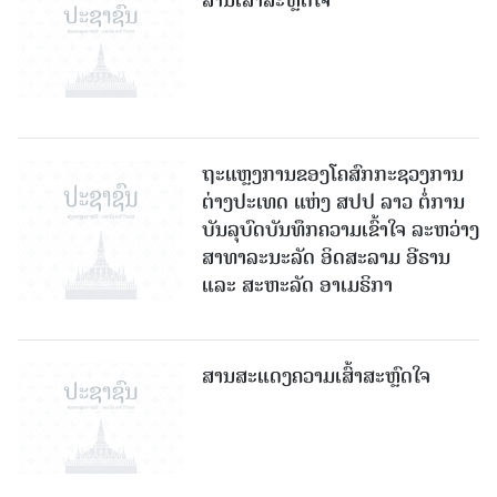
ສານເສົ້າສະຫຼົດໃຈ
ຖະແຫຼງການຂອງໂຄສົກກະຊວງການ
ຕ່າງປະເທດ ແຫ່ງ ສປປ ລາວ ຕໍ່ການ
ບັນລຸບົດບັນທຶກຄວາມເຂົ້າໃຈ ລະຫວ່າງ
ສາທາລະນະລັດ ອິດສະລາມ ອີຣານ
ແລະ ສະຫະລັດ ອາເມຣິກາ
ສານສະແດງຄວາມເສົ້າສະຫຼົດໃຈ