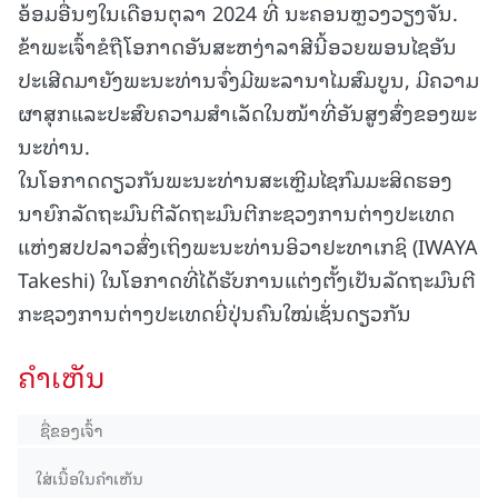
ອ້ອມອື່ນໆໃນເດືອນຕຸລາ 2024 ທີ່ ນະຄອນຫຼວງວຽງຈັນ.
ຂ້າພະເຈົ້າຂໍຖືໂອກາດອັນສະຫງ່າລາສີນີ້ອວຍພອນໄຊອັນ
ປະເສີດມາຍັງພະນະທ່ານຈົ່ງມີພະລານາໄມສົມບູນ, ມີຄວາມ
ຜາສຸກແລະປະສົບຄວາມສໍາເລັດໃນໜ້າທີ່ອັນສູງສົ່ງຂອງພະ
ນະທ່ານ.
ໃນໂອກາດດຽວກັນພະນະທ່ານສະເຫຼີມໄຊກົມມະສິດຮອງ
ນາຍົກລັດຖະມົນຕີລັດຖະມົນຕີກະຊວງການຕ່າງປະເທດ
ແຫ່ງສປປລາວສົ່ງເຖິງພະນະທ່ານອິວາຢະທາເກຊິ (IWAYA
Takeshi) ໃນໂອກາດທີ່ໄດ້ຮັບການແຕ່ງຕັ້ງເປັນລັດຖະມົນຕີ
ກະຊວງການຕ່າງປະເທດຍີ່ປຸ່ນຄົນໃໝ່ເຊັ່ນດຽວກັນ
ຄໍາເຫັນ