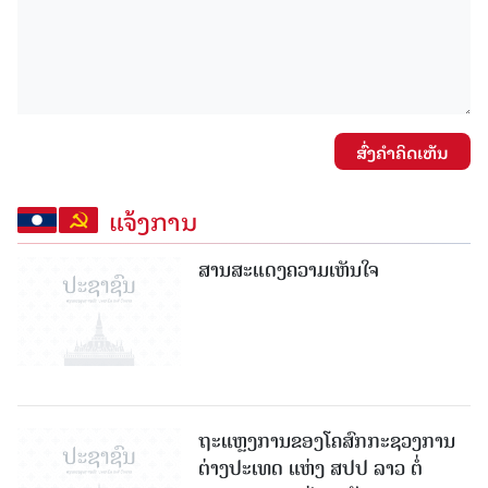
ສົ່ງຄໍາຄິດເຫັນ
ແຈ້ງການ
ສານສະແດງຄວາມເຫັນໃຈ
ຖະແຫຼງການຂອງໂຄສົກກະຊວງການ
ຕ່າງປະເທດ ແຫ່ງ ສປປ ລາວ ຕໍ່