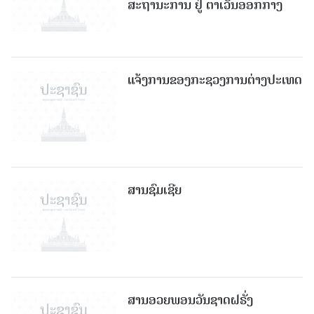
ສະຖານະການ ຢູ່ ຕາເວັນອອກກາງ
ແຈ້ງການຂອງກະຊວງການຕ່າງປະເທດ
ສານຊົມເຊີຍ
ສານອວຍພອນວັນຊາດຝຣັ່ງ