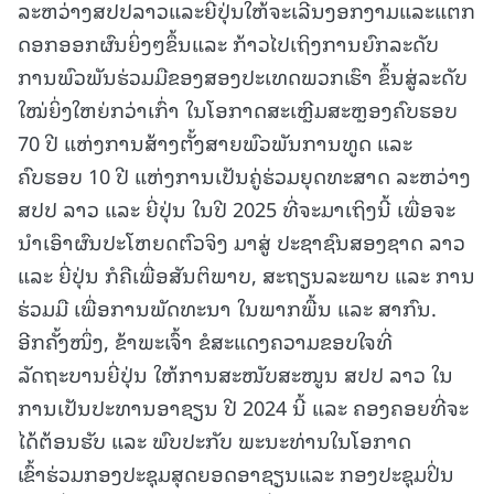
ລະຫວ່າງສປປລາວແລະຍີ່ປຸ່ນໃຫ້ຈະເລີນງອກງາມແລະແຕກ
ດອກອອກຜົນຍິ່ງໆຂຶ້ນແລະ ກ້າວໄປເຖິງການຍົກລະດັບ
ການພົວພັນຮ່ວມມືຂອງສອງປະເທດພວກເຮົາ ຂຶ້ນສູ່ລະດັບ
ໃໝ່ຍິ່ງໃຫຍ່ກວ່າເກົ່າ ໃນໂອກາດສະເຫຼີມສະຫຼອງຄົບຮອບ
70 ປີ ແຫ່ງການສ້າງຕັ້ງສາຍພົວພັນການທູດ ແລະ
ຄົບຮອບ 10 ປີ ແຫ່ງການເປັນຄູ່ຮ່ວມຍຸດທະສາດ ລະຫວ່າງ
ສປປ ລາວ ແລະ ຍີ່ປຸ່ນ ໃນປີ 2025 ທີ່ຈະມາເຖິງນີ້ ເພື່ອຈະ
ນໍາເອົາຜົນປະໂຫຍດຕົວຈິງ ມາສູ່ ປະຊາຊົນສອງຊາດ ລາວ
ແລະ ຍີ່ປຸ່ນ ກໍຄືເພື່ອສັນຕິພາບ, ສະຖຽນລະພາບ ແລະ ການ
ຮ່ວມມື ເພື່ອການພັດທະນາ ໃນພາກພື້ນ ແລະ ສາກົນ.
ອີກຄັ້ງໜຶ່ງ, ຂ້າພະເຈົ້າ ຂໍສະແດງຄວາມຂອບໃຈທີ່
ລັດຖະບານຍີ່ປຸ່ນ ໃຫ້ການສະໜັບສະໜູນ ສປປ ລາວ ໃນ
ການເປັນປະທານອາຊຽນ ປີ 2024 ນີ້ ແລະ ຄອງຄອຍທີ່ຈະ
ໄດ້ຕ້ອນຮັບ ແລະ ພົບປະກັບ ພະນະທ່ານໃນໂອກາດ
ເຂົ້າຮ່ວມກອງປະຊຸມສຸດຍອດອາຊຽນແລະ ກອງປະຊຸມປິ່ນ