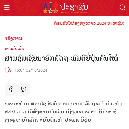
ຕ້ອນຮັບປີທ່ອງທ່ຽວລາວ 2024 ປະຊາຊົນລາວທຸກຄົ
ແຈ້ງການ
ສານຊົມເຊີຍ
ສານຊົມເຊີຍນາຍົກລັດຖະມົນຕີຍີ່ປຸ່ນຄົນໃໝ່
15:04 02/10/2024
ພະນະທ່ານ ສອນໄຊ ສີພັນດອຍ ນາຍົກລັດຖະມົນຕີ ແຫ່ງ
ສປປ ລາວ ໄດ້ສົ່ງສານຊົມເຊີຍ ເຖິງພະນະທ່ານອິຊິບະ ຊິ
ເງະຣຸນາຍົກລັດຖະມົນຕີແຫ່ງປະເທດຍີ່ປຸ່ນ