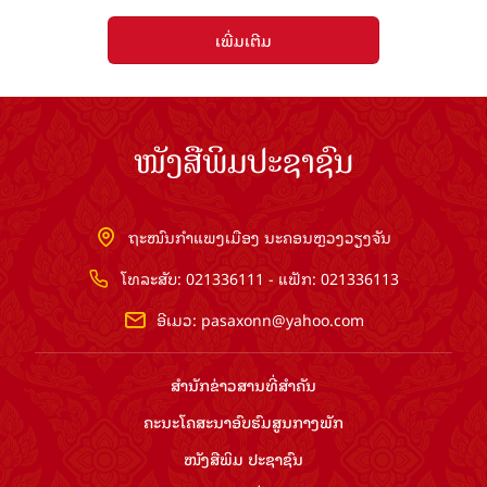
ເພີ່ມເຕີມ
ໜັງສືພິມປະຊາຊົນ
ຖະໜົນກຳແພງເມືອງ ນະຄອນຫຼວງວຽງຈັນ
ໂທລະສັບ: 021336111 - ແຟັກ: 021336113
ອີເມວ:
pasaxonn@yahoo.com
ສຳ​ນັກ​ຂ່າວ​ສານ​ທີ່​ສຳ​ຄັນ​
ຄະນະໂຄສະນາອົບຮົມ​ສູນ​ກາງ​ພັກ
ໜັງສືພິມ ປະ​ຊາ​ຊົນ