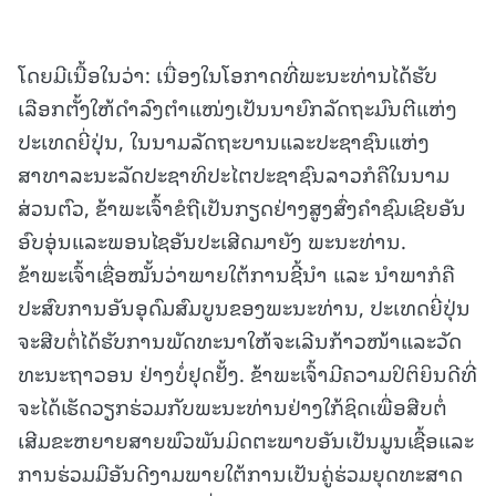
ໂດຍມີເນື້ອໃນວ່າ: ເນື່ອງໃນໂອກາດທີ່ພະນະທ່ານໄດ້ຮັບ
ເລືອກຕັ້ງໃຫ້ດໍາລົງຕໍາແໜ່ງເປັນນາຍົກລັດຖະມົນຕີແຫ່ງ
ປະເທດຍີ່ປຸ່ນ, ໃນນາມລັດຖະບານແລະປະຊາຊົນແຫ່ງ
ສາທາລະນະລັດປະຊາທິປະໄຕປະຊາຊົນລາວກໍຄືໃນນາມ
ສ່ວນຕົວ, ຂ້າພະເຈົ້າຂໍຖືເປັນກຽດຢ່າງສູງສົ່ງຄໍາຊົມເຊີຍອັນ
ອົບອຸ່ນແລະພອນໄຊອັນປະເສີດມາຍັງ ພະນະທ່ານ.
ຂ້າພະເຈົ້າເຊື່ອໝັ້ນວ່າພາຍໃຕ້ການຊີ້ນໍາ ແລະ ນໍາພາກໍຄື
ປະສົບການອັນອຸດົມສົມບູນຂອງພະນະທ່ານ, ປະເທດຍີ່ປຸ່ນ
ຈະສືບຕໍ່ໄດ້ຮັບການພັດທະນາໃຫ້ຈະເລີນກ້າວໜ້າແລະວັດ
ທະນະຖາວອນ ຢ່າງບໍ່ຢຸດຢັ້ງ. ຂ້າພະເຈົ້າມີຄວາມປິຕິຍິນດີທີ່
ຈະໄດ້ເຮັດວຽກຮ່ວມກັບພະນະທ່ານຢ່າງໃກ້ຊິດເພື່ອສືບຕໍ່
ເສີມຂະຫຍາຍສາຍພົວພັນມິດຕະພາບອັນເປັນມູນເຊື້ອແລະ
ການຮ່ວມມືອັນດີງາມພາຍໃຕ້ການເປັນຄູ່ຮ່ວມຍຸດທະສາດ