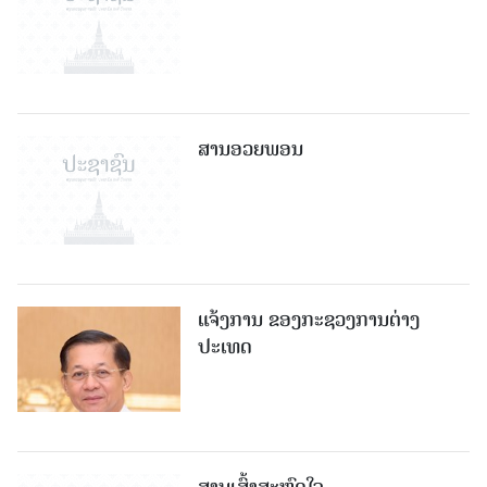
ສານອວຍພອນ
ແຈ້ງການ ຂອງກະຊວງການຕ່າງ
ປະເທດ